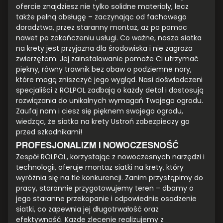
ofercie znajdziesz nie tylko solidne materiały, lecz
także pełną obsługę – zaczynając od fachowego
doradztwa, przez staranny montaż, aż po pomoc
nawet po zakończeniu usługi. Co ważne, nasza siatka
na krety jest przyjazna dla środowiska i nie zagraża
zwierzętom. Jej zainstalowanie pomoże Ci utrzymać
piękny, równy trawnik bez obaw o podziemne nory,
które mogą zniszczyć jego wygląd. Nasi doświadczeni
specjaliści z ROLPOL zadbają o każdy detal i dostosują
rozwiązania do unikalnych wymagań Twojego ogrodu.
Zaufaj nam i ciesz się pięknem swojego ogrodu,
wiedząc, że siatka na krety Ustroń zabezpieczy go
przed szkodnikami!
PROFESJONALIZM I NOWOCZESNOŚĆ
Zespół ROLPOL, korzystając z nowoczesnych narzędzi i
technologii, oferuje montaż siatki na krety, który
wyróżnia się na tle konkurencji. Zanim przystąpimy do
pracy, starannie przygotowujemy teren – dbamy o
jego staranne przekopanie i odpowiednie osadzenie
siatki, co zapewnia jej długotrwałość oraz
efektywność. Każde zlecenie realizujemy z