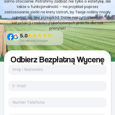
samo otoczenie. Potrafimy zadbać nie tylko o estetykę, ale
także o funkcjonalność – na przykład poprzez
zastosowanie siatki na krety Ustroń, by Twoje rośliny mogły
rozwijać się bez przeszkód. Danie naszym klientom
satysfakcji i radości z ukończonych prac to dla nas
priorytet!
5.0
Facebook,Google
Odbierz Bezpłatną Wycenę