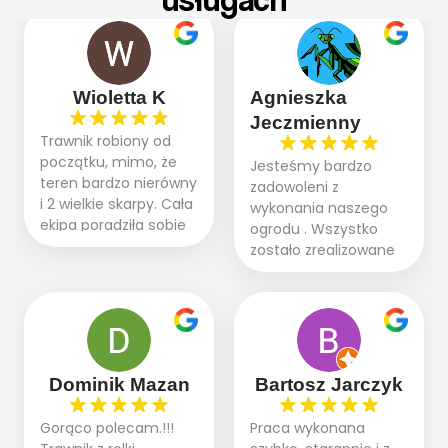
Wioletta K
Agnieszka
Jeczmienny
Trawnik robiony od
początku, mimo, że
Jesteśmy bardzo
teren bardzo nierówny
zadowoleni z
i 2 wielkie skarpy. Cała
wykonania naszego
ekipa poradziła sobie
ogrodu . Wszystko
WSPANIALE od
zostało zrealizowane
początku do końca,
fachowo, rzetelnie i
profesionalny sprzęt,
zgodnie z naszymi
panowie wiedzą co
oczekiwaniami. Prace
robią. Wszystko poszło
przebiegały sprawnie
sprawnie i szybko.
dzięki temu,że firma
Doradztwo w
działa kompleksowo :
Dominik Mazan
Bartosz Jarczyk
pielęgnacji trawnika
ogrodnictwo,nawodnienie,
teraz i na późniejszym
brukarstwo.Efekt
Gorąco polecam.!!!
Praca wykonana
etapie jest dużym
końcowy przerósł