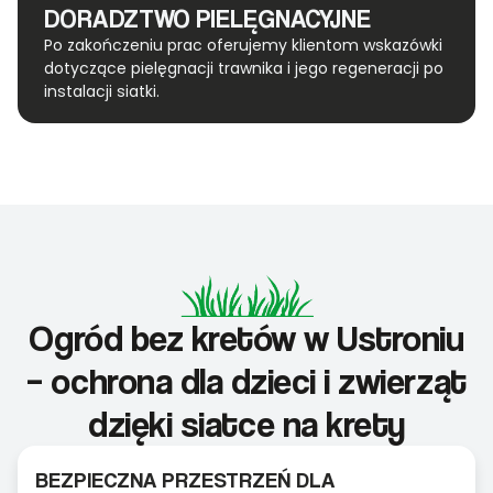
DORADZTWO PIELĘGNACYJNE
Po zakończeniu prac oferujemy klientom wskazówki
dotyczące pielęgnacji trawnika i jego regeneracji po
instalacji siatki.
Ogród bez kretów w Ustroniu
– ochrona dla dzieci i zwierząt
dzięki siatce na krety
BEZPIECZNA PRZESTRZEŃ DLA