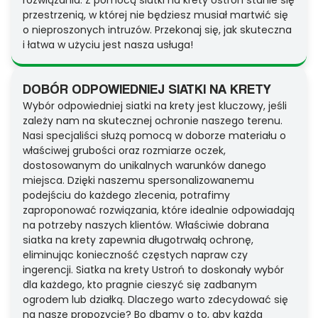
rozwiązania. Z pomocą siatki na krety Ustroń stanie się
przestrzenią, w której nie będziesz musiał martwić się
o nieproszonych intruzów. Przekonaj się, jak skuteczna
i łatwa w użyciu jest nasza usługa!
DOBÓR ODPOWIEDNIEJ SIATKI NA KRETY
Wybór odpowiedniej siatki na krety jest kluczowy, jeśli
zależy nam na skutecznej ochronie naszego terenu.
Nasi specjaliści służą pomocą w doborze materiału o
właściwej grubości oraz rozmiarze oczek,
dostosowanym do unikalnych warunków danego
miejsca. Dzięki naszemu spersonalizowanemu
podejściu do każdego zlecenia, potrafimy
zaproponować rozwiązania, które idealnie odpowiadają
na potrzeby naszych klientów. Właściwie dobrana
siatka na krety zapewnia długotrwałą ochronę,
eliminując konieczność częstych napraw czy
ingerencji. Siatka na krety Ustroń to doskonały wybór
dla każdego, kto pragnie cieszyć się zadbanym
ogrodem lub działką. Dlaczego warto zdecydować się
na nasze propozycje? Bo dbamy o to, aby każda