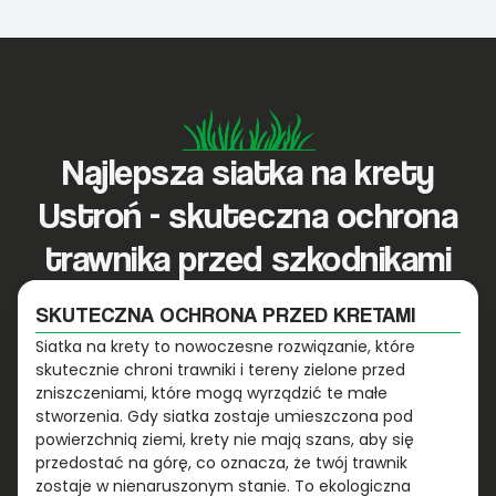
Najlepsza siatka na krety
Ustroń - skuteczna ochrona
trawnika przed szkodnikami
SKUTECZNA OCHRONA PRZED KRETAMI
Siatka na krety to nowoczesne rozwiązanie, które
skutecznie chroni trawniki i tereny zielone przed
zniszczeniami, które mogą wyrządzić te małe
stworzenia. Gdy siatka zostaje umieszczona pod
powierzchnią ziemi, krety nie mają szans, aby się
przedostać na górę, co oznacza, że twój trawnik
zostaje w nienaruszonym stanie. To ekologiczna