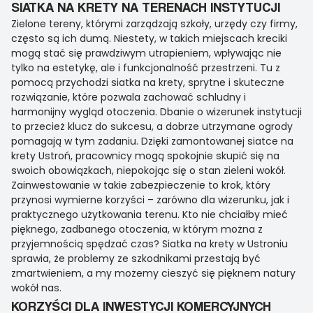
SIATKA NA KRETY NA TERENACH INSTYTUCJI
Zielone tereny, którymi zarządzają szkoły, urzędy czy firmy,
często są ich dumą. Niestety, w takich miejscach kreciki
mogą stać się prawdziwym utrapieniem, wpływając nie
tylko na estetykę, ale i funkcjonalność przestrzeni. Tu z
pomocą przychodzi siatka na krety, sprytne i skuteczne
rozwiązanie, które pozwala zachować schludny i
harmonijny wygląd otoczenia. Dbanie o wizerunek instytucji
to przecież klucz do sukcesu, a dobrze utrzymane ogrody
pomagają w tym zadaniu. Dzięki zamontowanej siatce na
krety Ustroń, pracownicy mogą spokojnie skupić się na
swoich obowiązkach, niepokojąc się o stan zieleni wokół.
Zainwestowanie w takie zabezpieczenie to krok, który
przynosi wymierne korzyści – zarówno dla wizerunku, jak i
praktycznego użytkowania terenu. Kto nie chciałby mieć
pięknego, zadbanego otoczenia, w którym można z
przyjemnością spędzać czas? Siatka na krety w Ustroniu
sprawia, że problemy ze szkodnikami przestają być
zmartwieniem, a my możemy cieszyć się pięknem natury
wokół nas.
KORZYŚCI DLA INWESTYCJI KOMERCYJNYCH