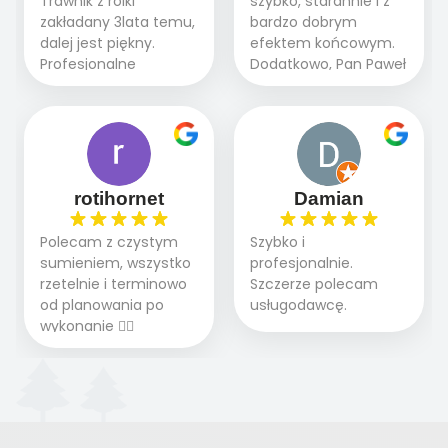
Trawnik z rolki
szybko, starannie i z
plusem. Teraz razem
nasze oczekiwania.
zakładany 3lata temu,
bardzo dobrym
z dzieckiem i małym
Polecamy tę firmę
dalej jest piękny.
efektem końcowym.
pieskiem cieszymy się
wszystkim , którzy
Profesjonalne
Dodatkowo, Pan Paweł
pięknym trawnikiem :)
marzą o pięknym
podejście do pracy,
chętnie udziela porad
A trawa robi efekt
ogrodzie.
terminowo wykonane
i odpowiedzie na
WOW. Polecam firmę
2 zlecenia na rolkę.
pytania.
w 100%
Polecam.
rotihornet
Damian
Polecam z czystym
Szybko i
sumieniem, wszystko
profesjonalnie.
rzetelnie i terminowo
Szczerze polecam
od planowania po
usługodawcę.
wykonanie 👍🏻