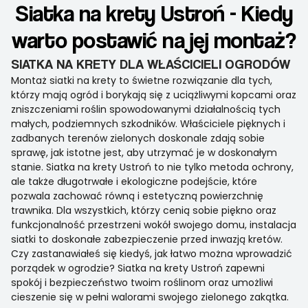
Siatka na krety Ustroń - Kiedy
warto postawić na jej montaż?
SIATKA NA KRETY DLA WŁAŚCICIELI OGRODÓW
Montaż siatki na krety to świetne rozwiązanie dla tych,
którzy mają ogród i borykają się z uciążliwymi kopcami oraz
zniszczeniami roślin spowodowanymi działalnością tych
małych, podziemnych szkodników. Właściciele pięknych i
zadbanych terenów zielonych doskonale zdają sobie
sprawę, jak istotne jest, aby utrzymać je w doskonałym
stanie. Siatka na krety Ustroń to nie tylko metoda ochrony,
ale także długotrwałe i ekologiczne podejście, które
pozwala zachować równą i estetyczną powierzchnię
trawnika. Dla wszystkich, którzy cenią sobie piękno oraz
funkcjonalność przestrzeni wokół swojego domu, instalacja
siatki to doskonałe zabezpieczenie przed inwazją kretów.
Czy zastanawiałeś się kiedyś, jak łatwo można wprowadzić
porządek w ogrodzie? Siatka na krety Ustroń zapewni
spokój i bezpieczeństwo twoim roślinom oraz umożliwi
cieszenie się w pełni walorami swojego zielonego zakątka.