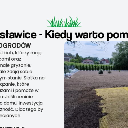
osławice - Kiedy warto pom
I OGRODÓW
stkich, którzy mają
cami oraz
małe gryzonie.
le zdają sobie
ym stanie. Siatka na
ązanie, które
uzami i pomoże w
. Jeśli cenicie
go domu, inwestycja
czność. Dlaczego by
chcianych