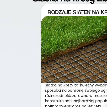
RODZAJE SIATEK NA K
Siatka na krety to świetny wybór,
sposobu na ochronę swojego ogr
różnorodność zarówno w materiał
konstrukcjach. Najbardziej popul
polipropylenu oraz polietylenu. T