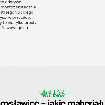
ice odgrywa
j montaż skutecznie
ostrzeganiu całego
ści w przyszłości,
 to nie tylko prosty
może wpłynąć na
rosławice – jakie materiał