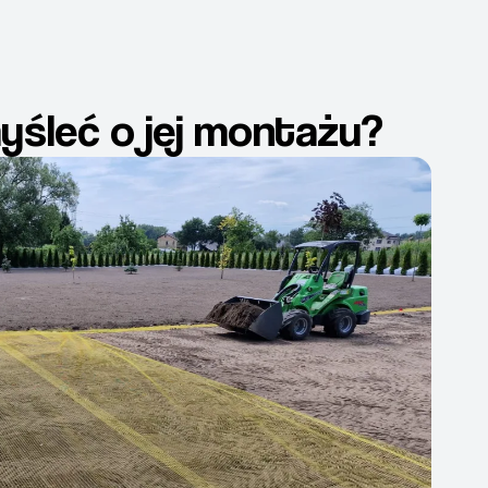
yśleć o jej montażu?