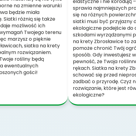
elastyczne i nie korodują 
dporne na zmienne warunki
sprawia najmniejszych pr
awa będzie miała
się na różnych powierzchn
Siatki różnią się także
siatki musi być przyjazny d
 daje możliwość ich
ekologiczne podejście do
 wymagań Twojego terenu
szkodami wyrządzanymi prz
więc marzysz o pięknie
na krety Zbrosławice to z
awicach, siatka na krety
pomoże chronić Twój ogród
dealnym rozwiązaniem.
sposób. Gdy inwestujesz w
 Twoje rośliny będą
pewność, że Twoja roślinn
 na ewentualnych
rękach. Siatka na krety Zb
oszonych gości!
schować się przed niepro
zadbać o przyrodę. Czyż n
rozwiązanie, które jest r
ekologiczne?