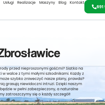
Usługi
Realizacje
Maszyny
Blog
Kontakt
691 
 Zbrosławice
ogrody przed nieproszonymi gośćmi? Siatka na
i w walce z tymi małymi szkodnikami. Każdy z
 może szybko zniweczyć nasze plany, prawda?
ią grasują niewidoczni intruzi. Dzięki naszym
ędzie w pełni zabezpieczony, a naturalne
 my zatroszczymy się o każdy szczegół!