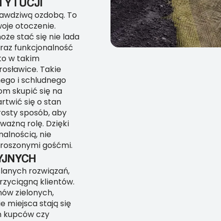
TYTUCJI
prawdziwą ozdobą. To
woje otoczenie.
że stać się nie lada
raz funkcjonalność
to w takim
rosławice. Takie
ego i schludnego
om skupić się na
rtwić się o stan
rosty sposób, aby
 ważną rolę. Dzięki
alnością, nie
proszonymi gośćmi.
YJNYCH
lanych rozwiązań,
przyciągną klientów.
nów zielonych,
 miejsca stają się
ch kupców czy