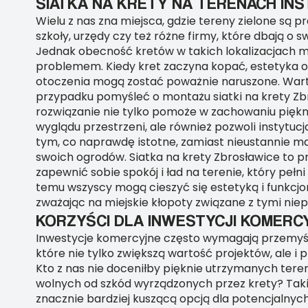
SIATKA NA KRETY NA TERENACH INS
Wielu z nas zna miejsca, gdzie tereny zielone są 
szkoły, urzędy czy też różne firmy, które dbają o s
Jednak obecność kretów w takich lokalizacjach mo
problemem. Kiedy kret zaczyna kopać, estetyka o
otoczenia mogą zostać poważnie naruszone. War
przypadku pomyśleć o montażu siatki na krety Zb
rozwiązanie nie tylko pomoże w zachowaniu piękn
wyglądu przestrzeni, ale również pozwoli instytucj
tym, co naprawdę istotne, zamiast nieustannie ma
swoich ogrodów. Siatka na krety Zbrosławice to p
zapewnić sobie spokój i ład na terenie, który pełni
temu wszyscy mogą cieszyć się estetyką i funkcjon
zważając na miejskie kłopoty związane z tymi nie
KORZYŚCI DLA INWESTYCJI KOMERC
Inwestycje komercyjne często wymagają przemyś
które nie tylko zwiększą wartość projektów, ale i 
Kto z nas nie doceniłby pięknie utrzymanych tere
wolnych od szkód wyrządzonych przez krety? Takie
znacznie bardziej kuszącą opcją dla potencjalny