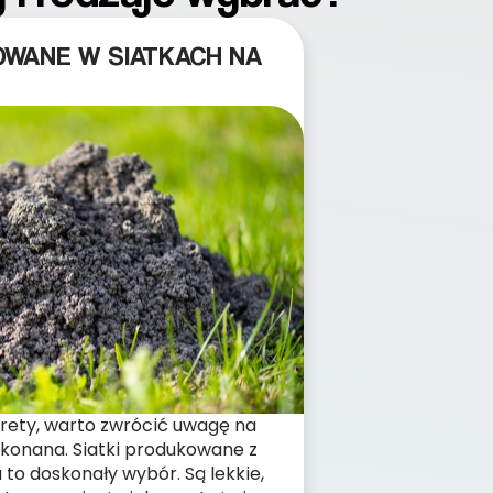
OWANE W SIATKACH NA
 krety, warto zwrócić uwagę na
wykonana. Siatki produkowane z
u to doskonały wybór. Są lekkie,