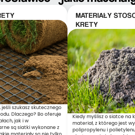
RETY
MATERIAŁY STOS
KRETY
 jeśli szukasz skutecznego
odu. Dlaczego? Bo oferuje
Kiedy myślisz o siatce na
ach, jak i w
materiał, z którego jest 
arne są siatki wykonane z
polipropylenu i polietylen
akie materiały są nie tylko