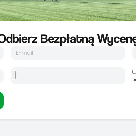
Odbierz Bezpłatną Wycene
o