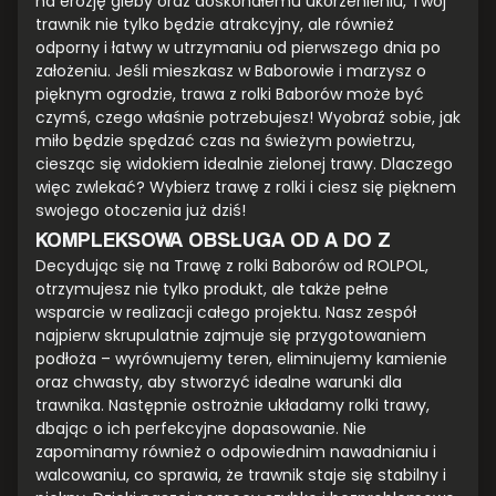
na erozję gleby oraz doskonałemu ukorzenieniu, Twój
trawnik nie tylko będzie atrakcyjny, ale również
odporny i łatwy w utrzymaniu od pierwszego dnia po
założeniu. Jeśli mieszkasz w Baborowie i marzysz o
pięknym ogrodzie, trawa z rolki Baborów może być
czymś, czego właśnie potrzebujesz! Wyobraź sobie, jak
miło będzie spędzać czas na świeżym powietrzu,
ciesząc się widokiem idealnie zielonej trawy. Dlaczego
więc zwlekać? Wybierz trawę z rolki i ciesz się pięknem
swojego otoczenia już dziś!
KOMPLEKSOWA OBSŁUGA OD A DO Z
Decydując się na Trawę z rolki Baborów od ROLPOL,
otrzymujesz nie tylko produkt, ale także pełne
wsparcie w realizacji całego projektu. Nasz zespół
najpierw skrupulatnie zajmuje się przygotowaniem
podłoża – wyrównujemy teren, eliminujemy kamienie
oraz chwasty, aby stworzyć idealne warunki dla
trawnika. Następnie ostrożnie układamy rolki trawy,
dbając o ich perfekcyjne dopasowanie. Nie
zapominamy również o odpowiednim nawadnianiu i
walcowaniu, co sprawia, że trawnik staje się stabilny i