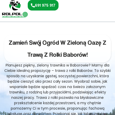
691 975 917
Zamień Swój Ogród W Zieloną Oazę Z
Trawą Z Rolki Baborów!
Planujesz piękny, zielony trawnika w Baborowie? Mamy dla
Ciebie idealną propozycję – trawa z rolki Baborów. To szybki
sposób na uzyskanie gęstej, soczystej powierzchni, która
będzie cieszyć oko przez cały sezon. Wyobraź sobie, jak
wspaniale będzie spędzać czas na świeżo założonym
trawniku, z rodziną lub przyjaciółmi, podziwiając efekty
naszej pracy. Trawa z rolki pozwala na błyskawiczne
przekształcenie każdej przestrzeni, a my chętnie
pomożemy Ci w tym procesie, proponując fachową
obsługę oraz doradztwo. Przekonaj się, jak łatwo można