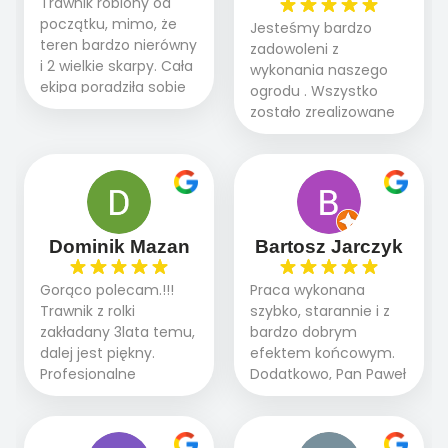
Trawnik robiony od
początku, mimo, że
Jesteśmy bardzo
teren bardzo nierówny
zadowoleni z
i 2 wielkie skarpy. Cała
wykonania naszego
ekipa poradziła sobie
ogrodu . Wszystko
WSPANIALE od
zostało zrealizowane
początku do końca,
fachowo, rzetelnie i
profesionalny sprzęt,
zgodnie z naszymi
panowie wiedzą co
oczekiwaniami. Prace
robią. Wszystko poszło
przebiegały sprawnie
sprawnie i szybko.
dzięki temu,że firma
Doradztwo w
działa kompleksowo :
Dominik Mazan
Bartosz Jarczyk
pielęgnacji trawnika
ogrodnictwo,nawodnienie,
teraz i na późniejszym
brukarstwo.Efekt
Gorąco polecam.!!!
Praca wykonana
etapie jest dużym
końcowy przerósł
Trawnik z rolki
szybko, starannie i z
plusem. Teraz razem
nasze oczekiwania.
zakładany 3lata temu,
bardzo dobrym
z dzieckiem i małym
Polecamy tę firmę
dalej jest piękny.
efektem końcowym.
pieskiem cieszymy się
wszystkim , którzy
Profesjonalne
Dodatkowo, Pan Paweł
pięknym trawnikiem :)
marzą o pięknym
podejście do pracy,
chętnie udziela porad
A trawa robi efekt
ogrodzie.
terminowo wykonane
i odpowiedzie na
WOW. Polecam firmę
2 zlecenia na rolkę.
pytania.
w 100%