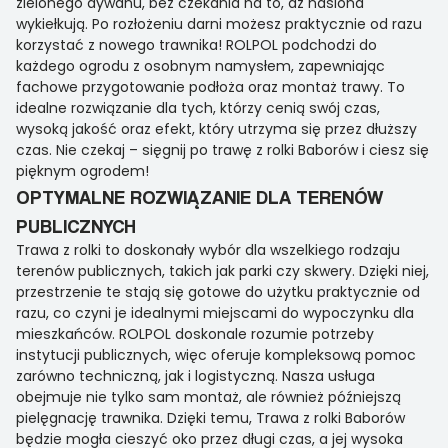
zielonego dywanu, bez czekania na to, aż nasiona
wykiełkują. Po rozłożeniu darni możesz praktycznie od razu
korzystać z nowego trawnika! ROLPOL podchodzi do
każdego ogrodu z osobnym namysłem, zapewniając
fachowe przygotowanie podłoża oraz montaż trawy. To
idealne rozwiązanie dla tych, którzy cenią swój czas,
wysoką jakość oraz efekt, który utrzyma się przez dłuższy
czas. Nie czekaj – sięgnij po trawę z rolki Baborów i ciesz się
pięknym ogrodem!
OPTYMALNE ROZWIĄZANIE DLA TERENÓW
PUBLICZNYCH
Trawa z rolki to doskonały wybór dla wszelkiego rodzaju
terenów publicznych, takich jak parki czy skwery. Dzięki niej,
przestrzenie te stają się gotowe do użytku praktycznie od
razu, co czyni je idealnymi miejscami do wypoczynku dla
mieszkańców. ROLPOL doskonale rozumie potrzeby
instytucji publicznych, więc oferuje kompleksową pomoc
zarówno techniczną, jak i logistyczną. Nasza usługa
obejmuje nie tylko sam montaż, ale również późniejszą
pielęgnację trawnika. Dzięki temu, Trawa z rolki Baborów
będzie mogła cieszyć oko przez długi czas, a jej wysoka