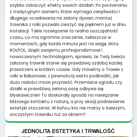
szybko zobaczyć efekty swoich działań. Po porównaniu
z tradycyjnym sianiem, które wymaga cierpliwości i
długiego oczekiwania na zielony dywan, montaż
trawnika z rolki pozwala cieszyć się pięknem już w dniu
instalacji. Takie rozwiązanie to realna oszczędność
czasu, co ma ogromne znaczenie, zwłaszcza w
momentach, gdy każda minuta jest na wagę złota.
ROLPOL, dzięki swojemu profesjonalizmowi i
nowoczesnym technologiom, sprawia, że Twój świeżo
założony trawnik stanie się prawdziwą ozdobą każdej
przestrzeni w krótkim czasie. Gdy mówimy o Trawie z
rolki w Baborowie, z pewnością warto podkreślić, jak
dużo radości może przynieść. Przemiana ogrodu czy
działki w prawdziwą zieloną oazę odbywa się
błyskawicznie! To doskonały sposób na nawiązanie
bliższego kontaktu z naturą, a przy okazji podniesienie
estetyki otoczenia. W końcu kto nie marzy o świeżym,
soczystym trawniku tuż za oknem?
JEDNOLITA ESTETYKA I TRWAŁOŚĆ