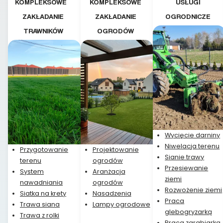
KOMPLEKSOWE
KOMPLEKSOWE
USŁUGI
ZAKŁADANIE
ZAKŁADANIE
OGRODNICZE
TRAWNIKÓW
OGRODÓW
Wycięcie darniny
Niwelacja terenu
Przygotowanie
Projektowanie
Sianie trawy
terenu
ogrodów
Przesiewanie
System
Aranżacja
ziemi
nawadniania
ogrodów
Rozwożenie ziemi
Siatka na krety
Nasadzenia
Praca
Trawa siana
Lampy ogrodowe
glebogryzarką
Trawa z rolki
Praca zgrabiarką