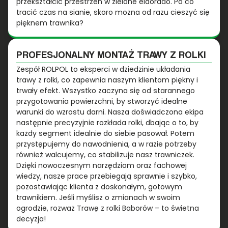
przekształcić przestrzeń w zielone eldorado. Po co
tracić czas na sianie, skoro można od razu cieszyć się
pięknem trawnika?
PROFESJONALNY MONTAŻ TRAWY Z ROLKI
Zespół ROLPOL to eksperci w dziedzinie układania
trawy z rolki, co zapewnia naszym klientom piękny i
trwały efekt. Wszystko zaczyna się od starannego
przygotowania powierzchni, by stworzyć idealne
warunki do wzrostu darni. Nasza doświadczona ekipa
następnie precyzyjnie rozkłada rolki, dbając o to, by
każdy segment idealnie do siebie pasował. Potem
przystępujemy do nawodnienia, a w razie potrzeby
również walcujemy, co stabilizuje nasz trawniczek.
Dzięki nowoczesnym narzędziom oraz fachowej
wiedzy, nasze prace przebiegają sprawnie i szybko,
pozostawiając klienta z doskonałym, gotowym
trawnikiem. Jeśli myślisz o zmianach w swoim
ogrodzie, rozważ Trawę z rolki Baborów – to świetna
decyzja!