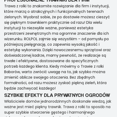
Trawa z rolki to znakomite rozwiązanie dla firm i instytucji,
które marzą o atrakcyjnych i funkcjonalnych terenach
zielonych. Wyobraź sobie, że po dostawie możesz cieszyć
się pięknym trawnikiem praktycznie od razu! Dla wielu
instytucji to niezwykle ważne, ponieważ estetyka
przestrzeni zewnętrznych ma ogromne znaczenie dla ich
wizerunku. ROLPOL zajmie się wszystkim – od pomysłu po
późniejszą pielęgnację, co zapewnia wysoką jakość i
estetykę wykonania. Dzięki nowoczesnemu sprzętowi oraz
doświadczonej kadrze, mamy pewność, że realizacje są
trwałe i efektywne, dostosowane do specyficznych
potrzeb każdego klienta. Kiedy mówimy o Trawie z rolki
Baborów, warto zwrócić uwagę na to, jak szybko można
zmienić oblicze swojego otoczenia. Bez zbędnych
formalności, od razu możesz zyskać piękną zieleń, która
będzie zachwycać każdego!
SZYBKIE EFEKTY DLA PRYWATNYCH OGRODÓW
Właściciele domów jednorodzinnych doskonale wiedzą, jak
ważne jest mieć piękny trawnik. Trawa z rolki to sposób na
super szybkie stworzenie gęstego i harmonijnego