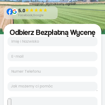
osiągnąć wymarzony ogród!
5.0
Facebook,Google
Odbierz Bezpłatną Wycenę