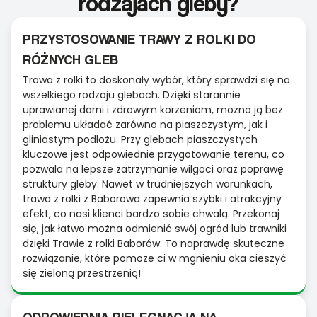
rodzajach gleby?
PRZYSTOSOWANIE TRAWY Z ROLKI DO
RÓŻNYCH GLEB
Trawa z rolki to doskonały wybór, który sprawdzi się na
wszelkiego rodzaju glebach. Dzięki starannie
uprawianej darni i zdrowym korzeniom, można ją bez
problemu układać zarówno na piaszczystym, jak i
gliniastym podłożu. Przy glebach piaszczystych
kluczowe jest odpowiednie przygotowanie terenu, co
pozwala na lepsze zatrzymanie wilgoci oraz poprawę
struktury gleby. Nawet w trudniejszych warunkach,
trawa z rolki z Baborowa zapewnia szybki i atrakcyjny
efekt, co nasi klienci bardzo sobie chwalą. Przekonaj
się, jak łatwo można odmienić swój ogród lub trawniki
dzięki Trawie z rolki Baborów. To naprawdę skuteczne
rozwiązanie, które pomoże ci w mgnieniu oka cieszyć
się zieloną przestrzenią!
ODPOWIEDNIA PIELĘGNACJA NA