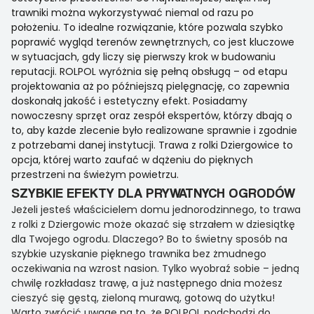
trawniki można wykorzystywać niemal od razu po
położeniu. To idealne rozwiązanie, które pozwala szybko
poprawić wygląd terenów zewnętrznych, co jest kluczowe
w sytuacjach, gdy liczy się pierwszy krok w budowaniu
reputacji. ROLPOL wyróżnia się pełną obsługą – od etapu
projektowania aż po późniejszą pielęgnację, co zapewnia
doskonałą jakość i estetyczny efekt. Posiadamy
nowoczesny sprzęt oraz zespół ekspertów, którzy dbają o
to, aby każde zlecenie było realizowane sprawnie i zgodnie
z potrzebami danej instytucji. Trawa z rolki Dziergowice to
opcja, której warto zaufać w dążeniu do pięknych
przestrzeni na świeżym powietrzu.
SZYBKIE EFEKTY DLA PRYWATNYCH OGRODÓW
Jeżeli jesteś właścicielem domu jednorodzinnego, to trawa
z rolki z Dziergowic może okazać się strzałem w dziesiątkę
dla Twojego ogrodu. Dlaczego? Bo to świetny sposób na
szybkie uzyskanie pięknego trawnika bez żmudnego
oczekiwania na wzrost nasion. Tylko wyobraź sobie – jedną
chwilę rozkładasz trawę, a już następnego dnia możesz
cieszyć się gęstą, zieloną murawą, gotową do użytku!
Warto zwrócić uwagę na to, że ROLPOL podchodzi do