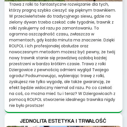
Trawa z rolki to fantastyczne rozwiązanie dla tych,
którzy pragną szybko cieszyć się pięknym trawnikiem.
W przeciwieństwie do tradycyjnego siewu, gdzie na
zielony dywan trzeba czekać całe tygodnie, trawnik z
rolki zyskujemy od razu po zamontowaniu. To
ogromna oszczędność czasu, zwłaszcza w
momentach, gdy każda minuta ma znaczenie. Dzięki
ROLPOL i ich profesjonalej obsłudze oraz
nowoczesnym metodom możesz być pewny, że twój
nowy trawnik stanie się prawdziwą ozdobą każdej
przestrzeni w bardzo krótkim czasie. Trawa z rolki
Dziergowice z pewnością odmieni wygląd Twojego
ogrodu! Podsumowując, wybierając trawę z rolki,
zyskujesz nie tylko wygodę, ale także gwarancję, że
efekt będzie widoczny niemal od razu. Po co czekać
na coś, co można mieć tu i teraz? W Dziergowicach z
pomocą ROLPOL stworzenie idealnego trawnika nigdy
nie było prostsze!
JEDNOLITA ESTETYKA I TRWAŁOŚĆ