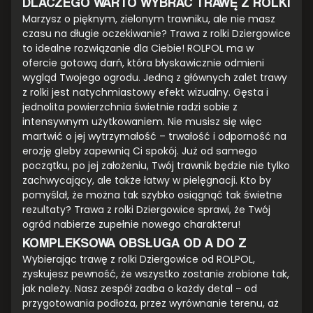
DLACZEGO WARTO WYBRAĆ TRAWĘ Z ROLKI
Marzysz o pięknym, zielonym trawniku, ale nie masz
czasu na długie oczekiwanie? Trawa z rolki Dziergowice
to idealne rozwiązanie dla Ciebie! ROLPOL ma w
ofercie gotową darń, która błyskawicznie odmieni
wygląd Twojego ogrodu. Jedną z głównych zalet trawy
z rolki jest natychmiastowy efekt wizualny. Gęsta i
jednolita powierzchnia świetnie radzi sobie z
intensywnym użytkowaniem. Nie musisz się więc
martwić o jej wytrzymałość – trwałość i odporność na
erozję gleby zapewnią Ci spokój. Już od samego
początku, po jej założeniu, Twój trawnik będzie nie tylko
zachwycający, ale także łatwy w pielęgnacji. Kto by
pomyślał, że można tak szybko osiągnąć tak świetne
rezultaty? Trawa z rolki Dziergowice sprawi, że Twój
ogród nabierze zupełnie nowego charakteru!
KOMPLEKSOWA OBSŁUGA OD A DO Z
Wybierając trawę z rolki Dziergowice od ROLPOL,
zyskujesz pewność, że wszystko zostanie zrobione tak,
jak należy. Nasz zespół zadba o każdy detal – od
przygotowania podłoża, przez wyrównanie terenu, aż