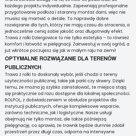
każdego projektu indywidualnie. Zapewniają profesjonalne
przygotowanie podłoża i staranny montaż darni, więc nie
musisz się martwić o detale. To naprawdę dobre
rozwiązanie dla tych, którzy nie mają czasu do stracenia, a
jednocześnie cenią sobie jakość oraz długotrwały efekt.
Trawa z rolki Dziergowice to nie tylko estetyka – to również
komfort i łatwość w pielęgnacji. Zainwestuj w swój ogród, a
już wkrótce poczujesz się jak w małym raju na ziemi!
OPTYMALNE ROZWIĄZANIE DLA TERENÓW
PUBLICZNYCH
Trawa z rolki to doskonały wybór, jeśli chodzi o tereny
użyteczności publicznej, takie jak parki czy skwery. Dzięki
temu, że można ją szybko zainstalować, te miejsca stają
się praktycznie od razu dostępne dla lokalnej społeczności.
ROLPOL, z doświadczeniem w obsłudze projektów dla
instytucji publicznych, oferuje kompleksowe wsparcie,
zarówno techniczne, jak i logistyczne. Nasze usługi
obejmują nie tylko montaż, ale także późniejszą
pielęgnację, co sprawia, że trawnik będzie dumnie zdobił
przestrzeń przez długi czas, odporna na intensywne