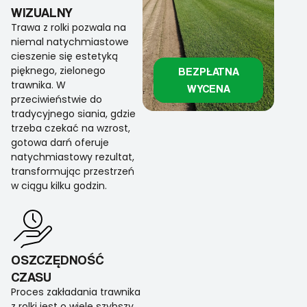
WIZUALNY
Trawa z rolki pozwala na
niemal natychmiastowe
cieszenie się estetyką
pięknego, zielonego
BEZPŁATNA
trawnika. W
WYCENA
przeciwieństwie do
tradycyjnego siania, gdzie
trzeba czekać na wzrost,
gotowa darń oferuje
natychmiastowy rezultat,
transformując przestrzeń
w ciągu kilku godzin.
OSZCZĘDNOŚĆ
CZASU
Proces zakładania trawnika
z rolki jest o wiele szybszy