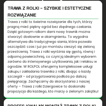
TRAWA Z ROLKI – SZYBKIE I ESTETYCZNE
ROZWIĄZANIE
Trawa z rolki to świetne rozwiązanie dla tych, którzy
pragną mieć piękny ogród bez zbędnego czekania.
Dzięki gotowym rolkom darni nowy trawnik można
stworzyć dosłownie w okamgnieniu. To wygodna
alternatywa dla tradycyjnego siania, która pozwala
oszczędzić czas i już po montażu cieszyć się zieloną
przestrzenią. Trawa z rolki wyróżnia się gęstą, równą i
odporną powierzchnią, co czyni ją idealnym wyborem
zarówno do intensywnego użytkowania, jak i relaksu w
ogrodzie. W ROLPOL oferujemy kompleksowe usługi
zakupu i zakładania trawnika z rolki, dbając o każdy
szczegół – od przygotowania podłoża po dalszą
pielęgnację. Zachęcamy do skorzystania z naszej
oferty – Trawa z rolki Dziergowice to doskonała
propozycja dla każdego, kto marzy o zielonym zakątku!
PROFESJONALNY MONTAŻ TRAWY Z ROLKI