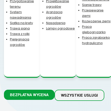
Przygotowanie
Projektowanie
Sianie trawy
terenu
ogrodów
Przesiewanie
System
Aranżacja
ziemi
nawadniania
ogrodów
Rozwożenie ziemi
Siatka na krety
Nasadzenia
Praca
Trawa siana
Lampy ogrodowe
glebogryzarką
Trawa z rolki
Praca zgrabiarką
Pielęgnacja
hydrauliczną
ogrodów
BEZPŁATNA WYCENA
WSZYSTKIE USŁUGI