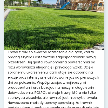
Trawa z rolki to świetne rozwiązanie dla tych, którzy
pragną szybko i estetycznie zagospodarować swoją
przestrzeń. Jej gęsta, równomierna powierzchnia od
razu wprowadza elegancję i przyciąga wzrok. Dzięki
solidnemu ukorzenieniu, darń staje się odporna na
erozję oraz intensywne użytkowanie już od pierwszych
dni po położeniu. Współpracując z najlepszymi
producentami oraz bazując na naszym długoletnim
doświadczeniu, ROLPOL oferuje trawę, która nie tylko
zachwyca wizualnie, ale również jest niezwykle trwała.
Nowoczesne metody uprawy sprawiają, że trawnik
będzie zdrowy i zachowa swoją urodę przez długie lata.