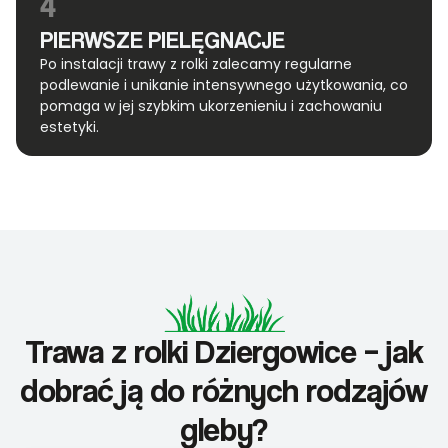
4
PIERWSZE PIELĘGNACJE
Po instalacji trawy z rolki zalecamy regularne
podlewanie i unikanie intensywnego użytkowania, co
pomaga w jej szybkim ukorzenieniu i zachowaniu
estetyki.
Trawa z rolki Dziergowice – jak
dobrać ją do różnych rodzajów
gleby?