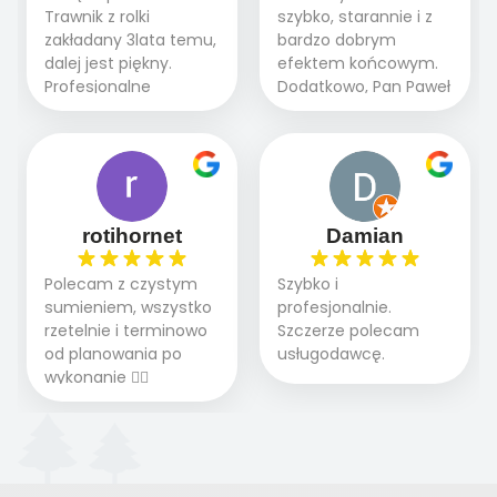
etapie jest dużym
końcowy przerósł
Trawnik z rolki
szybko, starannie i z
plusem. Teraz razem
nasze oczekiwania.
zakładany 3lata temu,
bardzo dobrym
z dzieckiem i małym
Polecamy tę firmę
dalej jest piękny.
efektem końcowym.
pieskiem cieszymy się
wszystkim , którzy
Profesjonalne
Dodatkowo, Pan Paweł
pięknym trawnikiem :)
marzą o pięknym
podejście do pracy,
chętnie udziela porad
A trawa robi efekt
ogrodzie.
terminowo wykonane
i odpowiedzie na
WOW. Polecam firmę
2 zlecenia na rolkę.
pytania.
w 100%
Polecam.
rotihornet
Damian
Polecam z czystym
Szybko i
sumieniem, wszystko
profesjonalnie.
rzetelnie i terminowo
Szczerze polecam
od planowania po
usługodawcę.
wykonanie 👍🏻