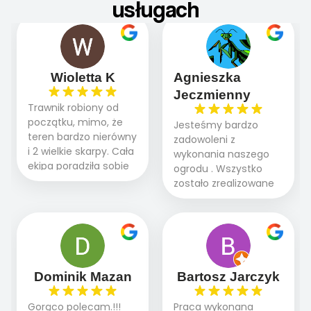
usługach
Wioletta K
Agnieszka
Jeczmienny
Trawnik robiony od
początku, mimo, że
Jesteśmy bardzo
teren bardzo nierówny
zadowoleni z
i 2 wielkie skarpy. Cała
wykonania naszego
ekipa poradziła sobie
ogrodu . Wszystko
WSPANIALE od
zostało zrealizowane
początku do końca,
fachowo, rzetelnie i
profesionalny sprzęt,
zgodnie z naszymi
panowie wiedzą co
oczekiwaniami. Prace
robią. Wszystko poszło
przebiegały sprawnie
sprawnie i szybko.
dzięki temu,że firma
Doradztwo w
działa kompleksowo :
Dominik Mazan
Bartosz Jarczyk
pielęgnacji trawnika
ogrodnictwo,nawodnienie,
teraz i na późniejszym
brukarstwo.Efekt
Gorąco polecam.!!!
Praca wykonana