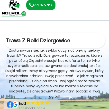
691 975 917
Trawa Z Rolki Dziergowice
Zastanawiasz się, jak szybko otrzymać piękny, zielony
trawnik? Trawa z rolki Dziergowice to rozwiązanie, które z
pewnością Cię zainteresuje! Nasza oferta to nie tylko
szybka realizacja, ale też gwarancja doskonałej jakości.
Dzięki rolkom trawy otrzymasz gęsty, zdrowy dywan, który
natychmiast odmieni Twoją przestrzeń. To jak magiczna
przemiana – z dnia na dzień Twój ogród może zyskać
zupełnie nowy wygląd! A kto nie marzy o relaksie na
soczystej, zielonej trawie? Pozwól nam zadbać o Twój
ogród!
5.0
Facebook,Google