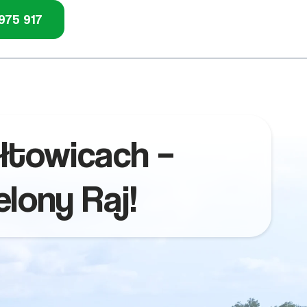
975 917
ałtowicach –
lony Raj!