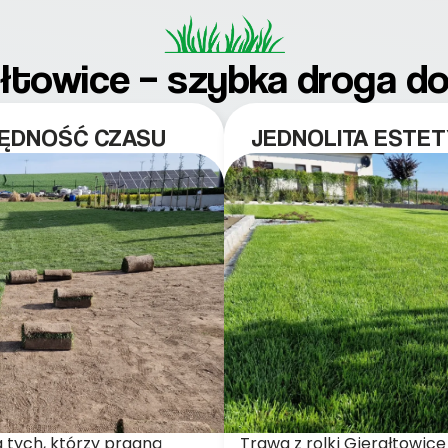
rałtowice – szybka droga d
ZĘDNOŚĆ CZASU
JEDNOLITA ESTET
a tych, którzy pragną
Trawa z rolki Gierałtowice 