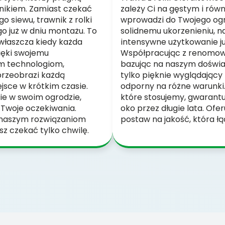
nikiem. Zamiast czekać
zależy Ci na gęstym i rów
o siewu, trawnik z rolki
wprowadzi do Twojego ogro
go już w dniu montażu. To
solidnemu ukorzenieniu, na
właszcza kiedy każda
intensywne użytkowanie ju
ięki swojemu
Współpracując z renomo
m technologiom,
bazując na naszym doświa
przeobrazi każdą
tylko pięknie wyglądający 
sce w krótkim czasie.
odporny na różne warunki
ie w swoim ogrodzie,
które stosujemy, gwarantuj
i Twoje oczekiwania.
oko przez długie lata. Ofer
 naszym rozwiązaniom
postaw na jakość, która łą
sz czekać tylko chwilę.