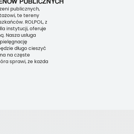
ENÓW PUBLICZNYCH
zeni publicznych,
tażowi, te tereny
eszkańców. ROLPOL, z
 instytucji, oferuje
ą. Nasza usługa
 pielęgnację
będzie długo cieszyć
rna na częste
óra sprawi, że każda