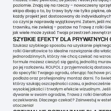
poziomie. Znają się na rzeczy – nowoczesny sprz
ekipa dbają o to, by trawy były nie tylko piękne, al
każdy projekt jest dostosowany do indywidualnych 
co czyni je naprawdę wyjątkowymi. Zatem, jeśli m
trawniku, nie zwlekaj – postaw na Trawę z rolki Gi
jak wiele może zyskać Twoja przestrzeń zewnętrz
SZYBKIE EFEKTY DLA PRYWATNYC
Szukasz szybkiego sposobu na uzyskanie pięknego
rolki Gierałtowice to idealne rozwiązanie dla właś
jednorodzinnych, którzy nie chcą czekać na wzrost 
formule możesz cieszyć się gęstą, jednolitą mura
po jej rozłożeniu. ROLPOL z przyjemnością dostoso
do specyfiki Twojego ogrodu, oferując fachowe p
podłoża oraz profesjonalny montaż darni. To świet
którzy szukają oszczędności czasu, a jednocześnie
wysokiej jakości i trwałym efekcie wizualnym. Jeśl
dywanie w swoim ogrodzie, Trawa z rolki Gierałtow
oczekiwania. Dlaczego czekać? Zainwestuj w este
otoczenia!