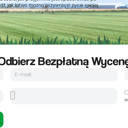
dź, jak łatwo można przywrócić życie swojej
eni!
Odbierz Bezpłatną Wycene
o