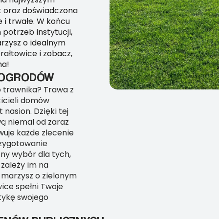
ęt oraz doświadczona
e i trwałe. W końcu
potrzeb instytucji,
arzysz o idealnym
erałtowice i zobacz,
na!
H OGRODÓW
 trawnika? Trawa z
cicieli domów
nasion. Dzięki tej
wą niemal od zaraz
wuje każde zlecenie
rzygotowanie
ny wybór dla tych,
 zależy im na
i marzysz o zielonym
ice spełni Twoje
tykę swojego