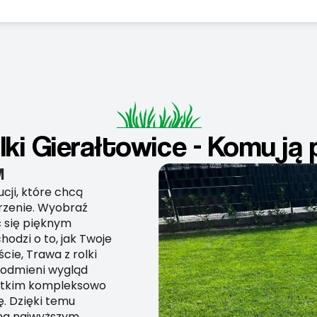
lki Gierałtowice - Komu j
M
ucji, które chcą
trzenie. Wyobraź
ć się pięknym
odzi o to, jak Twoje
cie, Trawa z rolki
o odmieni wygląd
zystkim kompleksowo
ę. Dzięki temu
 na najwyższym