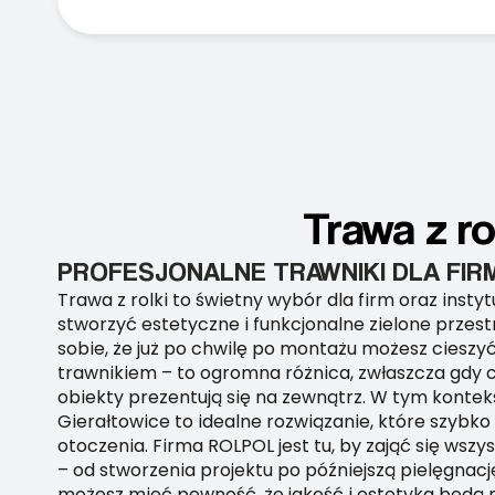
Trawa z ro
PROFESJONALNE TRAWNIKI DLA FIR
Trawa z rolki to świetny wybór dla firm oraz instyt
stworzyć estetyczne i funkcjonalne zielone przes
sobie, że już po chwilę po montażu możesz cieszy
trawnikiem – to ogromna różnica, zwłaszcza gdy ch
obiekty prezentują się na zewnątrz. W tym kontekś
Gierałtowice to idealne rozwiązanie, które szybk
otoczenia. Firma ROLPOL jest tu, by zająć się ws
– od stworzenia projektu po późniejszą pielęgnacj
możesz mieć pewność, że jakość i estetyka będą