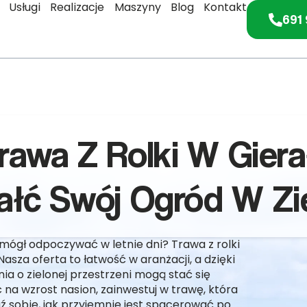
Usługi
Realizacje
Maszyny
Blog
Kontakt
691 
rawa Z Rolki W Gier
ałć Swój Ogród W Zie
mógł odpoczywać w letnie dni? Trawa z rolki
Nasza oferta to łatwość w aranżacji, a dzięki
 o zielonej przestrzeni mogą stać się
na wzrost nasion, zainwestuj w trawę, która
sobie, jak przyjemnie jest spacerować po