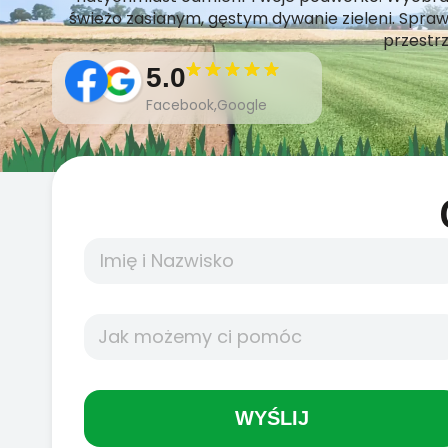
świeżo zasianym, gęstym dywanie zieleni. Spraw
przestrz
5.0
Facebook,Google
WYŚLIJ