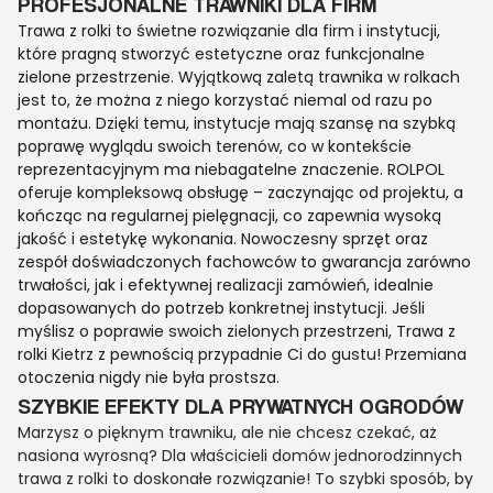
PROFESJONALNE TRAWNIKI DLA FIRM
Trawa z rolki to świetne rozwiązanie dla firm i instytucji,
które pragną stworzyć estetyczne oraz funkcjonalne
zielone przestrzenie. Wyjątkową zaletą trawnika w rolkach
jest to, że można z niego korzystać niemal od razu po
montażu. Dzięki temu, instytucje mają szansę na szybką
poprawę wyglądu swoich terenów, co w kontekście
reprezentacyjnym ma niebagatelne znaczenie. ROLPOL
oferuje kompleksową obsługę – zaczynając od projektu, a
kończąc na regularnej pielęgnacji, co zapewnia wysoką
jakość i estetykę wykonania. Nowoczesny sprzęt oraz
zespół doświadczonych fachowców to gwarancja zarówno
trwałości, jak i efektywnej realizacji zamówień, idealnie
dopasowanych do potrzeb konkretnej instytucji. Jeśli
myślisz o poprawie swoich zielonych przestrzeni, Trawa z
rolki Kietrz z pewnością przypadnie Ci do gustu! Przemiana
otoczenia nigdy nie była prostsza.
SZYBKIE EFEKTY DLA PRYWATNYCH OGRODÓW
Marzysz o pięknym trawniku, ale nie chcesz czekać, aż
nasiona wyrosną? Dla właścicieli domów jednorodzinnych
trawa z rolki to doskonałe rozwiązanie! To szybki sposób, by