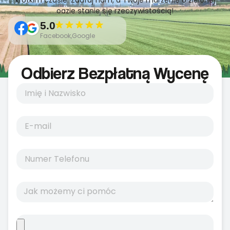
krótkim czasie. Zaufaj nam, a Twoje marzenie o zielonej
oazie stanie się rzeczywistością!
5.0
Facebook,Google
Odbierz Bezpłatną Wycenę