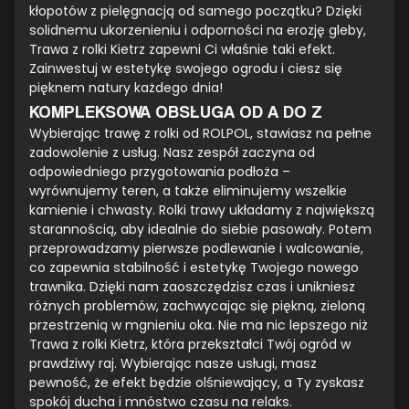
kłopotów z pielęgnacją od samego początku? Dzięki
solidnemu ukorzenieniu i odporności na erozję gleby,
Trawa z rolki Kietrz zapewni Ci właśnie taki efekt.
Zainwestuj w estetykę swojego ogrodu i ciesz się
pięknem natury każdego dnia!
KOMPLEKSOWA OBSŁUGA OD A DO Z
Wybierając trawę z rolki od ROLPOL, stawiasz na pełne
zadowolenie z usług. Nasz zespół zaczyna od
odpowiedniego przygotowania podłoża –
wyrównujemy teren, a także eliminujemy wszelkie
kamienie i chwasty. Rolki trawy układamy z największą
starannością, aby idealnie do siebie pasowały. Potem
przeprowadzamy pierwsze podlewanie i walcowanie,
co zapewnia stabilność i estetykę Twojego nowego
trawnika. Dzięki nam zaoszczędzisz czas i unikniesz
różnych problemów, zachwycając się piękną, zieloną
przestrzenią w mgnieniu oka. Nie ma nic lepszego niż
Trawa z rolki Kietrz, która przekształci Twój ogród w
prawdziwy raj. Wybierając nasze usługi, masz
pewność, że efekt będzie olśniewający, a Ty zyskasz
spokój ducha i mnóstwo czasu na relaks.