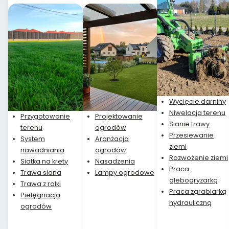
Wycięcie darniny
Niwelacja terenu
Przygotowanie
Projektowanie
Sianie trawy
terenu
ogrodów
Przesiewanie
System
Aranżacja
ziemi
nawadniania
ogrodów
Rozwożenie ziemi
Siatka na krety
Nasadzenia
Praca
Trawa siana
Lampy ogrodowe
glebogryzarką
Trawa z rolki
Praca zgrabiarką
Pielęgnacja
hydrauliczną
ogrodów