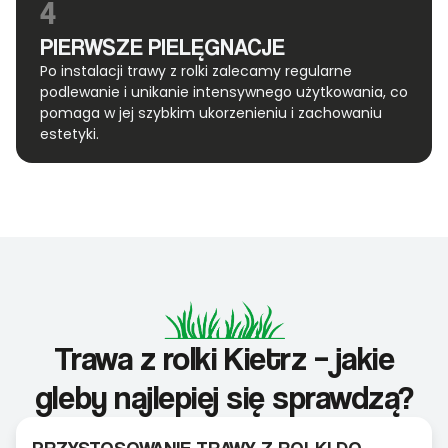
4
PIERWSZE PIELĘGNACJE
Po instalacji trawy z rolki zalecamy regularne
podlewanie i unikanie intensywnego użytkowania, co
pomaga w jej szybkim ukorzenieniu i zachowaniu
estetyki.
Trawa z rolki Kietrz – jakie
gleby najlepiej się sprawdzą?
PRZYSTOSOWANIE TRAWY Z ROLKI DO