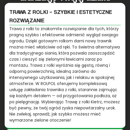
TRAWA Z ROLKI – SZYBKIE I ESTETYCZNE
ROZWIĄZANIE
Trawa z rolki to znakomite rozwiązanie dla tych, którzy
pragną szybko i efektownie odmienić wygląd swojego
ogrodu. Dzięki gotowym rolkom darni nowy trawnik
można mieć właściwie od ręki. To świetna alternatywa
dla tradycyjnego siania, która pozwala zaoszczędzić
czas i cieszyć się zielonymi ławicami zaraz po
montażu. Trawa z rolki wyróżnia się gęstą, równą i
odporną powierzchnią, idealną zarówno do
intensywnego użytkowania, jak i relaksu w spokojnej
atmosferze. W ROLPOL oferujemy kompleksową
usługę zakładania trawnika z rolki, starannie zajmując
się każdym detalem — od przygotowania podłoża, aż
po pielęgnację. Wybierając Trawę z rolki Kietrz, możesz
być pewny, że twój ogród zyska niepowtarzalny urok.
Nie zwlekaj, sprawdź, jak szybko możesz mieć
wymarzone zielone otoczenie!