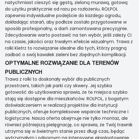
natychmiast cieszyć się gęstą, zieloną murawą, gotową
do użytku praktycznie od razu po rozłożeniu. ROLPOL
zapewnia indywidualne podejście do każdego ogrodu,
dokładając starań, aby podłoże zostało przygotowane w
sposób profesjonalny, a darń zamontowana precyzyjnie.
Zdecydowanie warto postawić na ten wybór, jeśli zależy Ci
na czasie, jakości oraz trwałym efekcie wizualnym. Trawa z
rolki Kietrz to rozwiązanie idealne dla tych, którzy pragną
zadbać o swój kawałek zieleni bez zbędnych komplikacji.
OPTYMALNE ROZWIĄZANIE DLA TERENÓW
PUBLICZNYCH
Trawa z rolki to doskonały wybór dla publicznych
przestrzeni, takich jak parki czy skwery. Jej szybka
gotowość do użytkowania sprawia, że te miejsca szybko
stają się dostępne dla mieszkańców. ROLPOL, z bogatym
doświadczeniem w realizacji projektów dla instytucji
publicznych, oferuje kompleksowe wsparcie techniczne i
logistyczne. Nasza oferta obejmuje nie tylko montaż, ale
również późniejszą pielęgnację, co sprawia, że Twój trawnik
utrzyma się w świetnym stanie przez długi czas, będąc
wytrzymałym i odpornym na intensywne eksploatowanie.