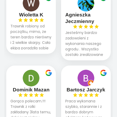
Wioletta K
Agnieszka
Jeczmienny
Trawnik robiony od
początku, mimo, że
Jesteśmy bardzo
teren bardzo nierówny
zadowoleni z
i 2 wielkie skarpy. Cała
wykonania naszego
ekipa poradziła sobie
ogrodu . Wszystko
WSPANIALE od
zostało zrealizowane
początku do końca,
fachowo, rzetelnie i
profesionalny sprzęt,
zgodnie z naszymi
panowie wiedzą co
oczekiwaniami. Prace
robią. Wszystko poszło
przebiegały sprawnie
sprawnie i szybko.
dzięki temu,że firma
Doradztwo w
działa kompleksowo :
Dominik Mazan
Bartosz Jarczyk
pielęgnacji trawnika
ogrodnictwo,nawodnienie,
teraz i na późniejszym
brukarstwo.Efekt
Gorąco polecam.!!!
Praca wykonana
etapie jest dużym
końcowy przerósł
Trawnik z rolki
szybko, starannie i z
plusem. Teraz razem
nasze oczekiwania.
zakładany 3lata temu,
bardzo dobrym
z dzieckiem i małym
Polecamy tę firmę