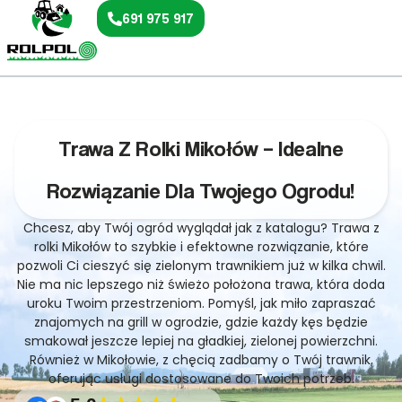
691 975 917
Trawa Z Rolki Mikołów – Idealne
Rozwiązanie Dla Twojego Ogrodu!
Chcesz, aby Twój ogród wyglądał jak z katalogu? Trawa z
rolki Mikołów to szybkie i efektowne rozwiązanie, które
pozwoli Ci cieszyć się zielonym trawnikiem już w kilka chwil.
Nie ma nic lepszego niż świeżo położona trawa, która doda
uroku Twoim przestrzeniom. Pomyśl, jak miło zapraszać
znajomych na grill w ogrodzie, gdzie każdy kęs będzie
smakował jeszcze lepiej na gładkiej, zielonej powierzchni.
Również w Mikołowie, z chęcią zadbamy o Twój trawnik,
oferując usługi dostosowane do Twoich potrzeb.