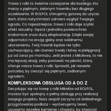
Trawa z rolki to świetne rozwiązanie dla każdego, kto
marzy o pięknym, zielonym trawniku bez długiego
oczekiwania. W ROLPOL oferujemy gotową do użycia
darń, która natychmiast odmieni wygląd Twojego
ogrodu. Co najważniejsze, trawa z rolki daje szybki
efekt wizualny. Gęsta i jednolita powierzchnia
znakomicie znosi dużą eksploatację. Dzięki swojej
odporności na erozję gleby oraz solidnemu
ukorzenieniu, Twój trawnik będzie nie tylko
zachwycający, ale również trwały i łatwy w pielęgnacji
już od zaraz po montażu. Jeśli jesteś z Mikołowa, to nie
ma lepszej okazji, żeby postawić na jakość, którą
oferuje nasza trawa z rolki. Sprawdź, jak niewiele
potrzeba, by cieszyć się pięknym, zadbanym
ogrodem.
KOMPLEKSOWA OBSŁUGA OD A DO Z
Decydując się na trawę z rolki Mikołów od ROLPOL,
możesz być spokojny o pełną obsługę przy realizacji
swojego projektu. Nasz zespół zaczyna od dokładnego
przygotowania podłoża – wyrównujemy teren,
usuwamy wszelkie kamienie i chwasty, by stworzyć