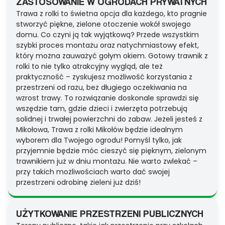
ZASTOSOWANIE W OGRODACH PRYWATNYCH
Trawa z rolki to świetna opcja dla każdego, kto pragnie
stworzyć piękne, zielone otoczenie wokół swojego
domu. Co czyni ją tak wyjątkową? Przede wszystkim
szybki proces montażu oraz natychmiastowy efekt,
który można zauważyć gołym okiem. Gotowy trawnik z
rolki to nie tylko atrakcyjny wygląd, ale też
praktyczność – zyskujesz możliwość korzystania z
przestrzeni od razu, bez długiego oczekiwania na
wzrost trawy. To rozwiązanie doskonale sprawdzi się
wszędzie tam, gdzie dzieci i zwierzęta potrzebują
solidnej i trwałej powierzchni do zabaw. Jeżeli jesteś z
Mikołowa, Trawa z rolki Mikołów będzie idealnym
wyborem dla Twojego ogrodu! Pomyśl tylko, jak
przyjemnie będzie móc cieszyć się pięknym, zielonym
trawnikiem już w dniu montażu. Nie warto zwlekać –
przy takich możliwościach warto dać swojej
przestrzeni odrobinę zieleni już dziś!
UŻYTKOWANIE PRZESTRZENI PUBLICZNYCH