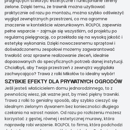
pragnących stworzyć estetyczne i funkcjonalne tereny
zielone. Dzięki temu, że trawnik można użytkować
praktycznie od razu po montażu, można szybko odświeżyć
wygląd zewnętrznych przestrzeni, co ma ogromne
znaczenie w kontekście wizerunkowym. ROLPOL zapewnia
pełne wsparcie – zajmuje się wszystkim, od projektu po
regularną pielęgnację, co przekłada się na wysoką jakość i
estetykę wykonania. Dzięki nowoczesnemu sprzętowi i
doświadczonemu zespołowi możemy zagwarantować
trwałość oraz sprawne realizowanie zleceń, idealnie
dopasowanych do specyficznych potrzeb danej instytucji.
Chciałbyś, aby Twoja przestrzeń z zewnątrz wyglądała
zachwycająco? Trawa z rolki Mikołów to idealny wybór!
SZYBKIE EFEKTY DLA PRYWATNYCH OGRODÓW
Jeśli jesteś właścicielem domu jednorodzinnego, to z
pewnością wiesz, jak ważne jest, by mieć piękny trawniki.
Trawa z rolki to genialny sposób, aby szybko cieszyć się
idealnym zielonym dywanem bez konieczności długiego
czekania na wzrost nasion. Od razu po rozłożeniu możesz
korzystać z gęstej, równej i estetycznej murawy, która
naprawdę robi wrażenie. ROLPOL to firma, która podchodzi