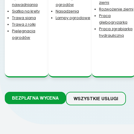
ziemi
nawadniania
ogrodów
Rozwożenie ziemi
Siatka na krety
Nasadzenia
Praca
Trawa siana
Lampy ogrodowe
glebogryzarką
Trawa z rolki
Praca zgrabiarką
Pielęgnacja
hydrauliczną
ogrodów
BEZPŁATNA WYCENA
WSZYSTKIE USŁUGI