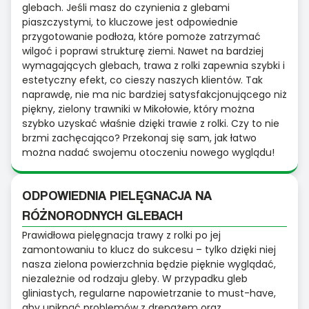
glebach. Jeśli masz do czynienia z glebami
piaszczystymi, to kluczowe jest odpowiednie
przygotowanie podłoża, które pomoże zatrzymać
wilgoć i poprawi strukturę ziemi. Nawet na bardziej
wymagających glebach, trawa z rolki zapewnia szybki i
estetyczny efekt, co cieszy naszych klientów. Tak
naprawdę, nie ma nic bardziej satysfakcjonującego niż
piękny, zielony trawniki w Mikołowie, który można
szybko uzyskać właśnie dzięki trawie z rolki. Czy to nie
brzmi zachęcająco? Przekonaj się sam, jak łatwo
można nadać swojemu otoczeniu nowego wyglądu!
ODPOWIEDNIA PIELĘGNACJA NA
RÓŻNORODNYCH GLEBACH
Prawidłowa pielęgnacja trawy z rolki po jej
zamontowaniu to klucz do sukcesu – tylko dzięki niej
nasza zielona powierzchnia będzie pięknie wyglądać,
niezależnie od rodzaju gleby. W przypadku gleb
gliniastych, regularne napowietrzanie to must-have,
aby uniknąć problemów z drenażem oraz