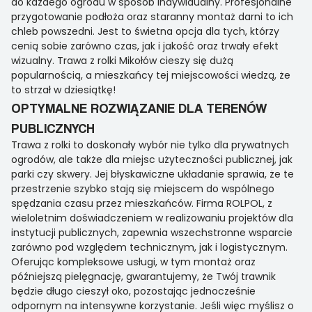
do każdego ogrodu w sposób indywidualny. Profesjonalne
przygotowanie podłoża oraz staranny montaż darni to ich
chleb powszedni. Jest to świetna opcja dla tych, którzy
cenią sobie zarówno czas, jak i jakość oraz trwały efekt
wizualny. Trawa z rolki Mikołów cieszy się dużą
popularnością, a mieszkańcy tej miejscowości wiedzą, że
to strzał w dziesiątkę!
OPTYMALNE ROZWIĄZANIE DLA TERENÓW
PUBLICZNYCH
Trawa z rolki to doskonały wybór nie tylko dla prywatnych
ogrodów, ale także dla miejsc użyteczności publicznej, jak
parki czy skwery. Jej błyskawiczne układanie sprawia, że te
przestrzenie szybko stają się miejscem do wspólnego
spędzania czasu przez mieszkańców. Firma ROLPOL, z
wieloletnim doświadczeniem w realizowaniu projektów dla
instytucji publicznych, zapewnia wszechstronne wsparcie
zarówno pod względem technicznym, jak i logistycznym.
Oferując kompleksowe usługi, w tym montaż oraz
późniejszą pielęgnację, gwarantujemy, że Twój trawnik
będzie długo cieszył oko, pozostając jednocześnie
odpornym na intensywne korzystanie. Jeśli więc myślisz o