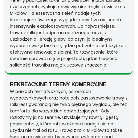
Tereny publiczne, takie jak przestrzenie przy szkołach
czy urzędach, zyskują nowy wymiar dzięki trawie z rolki
Mikołów. Ta estetyczna zieleń nadaje tych
lokalizacjom świeżego wyglądu, nawet w miejscach
intensywnie eksploatowanych. Co najważniejsze,
trawa z rolki jest odporna na różnego rodzaju
uszkodzenia i erozję gleby, co czyni ją idealnym
wyborem wszędzie tam, gdzie potrzebna jest szybka i
efektywna renowacja zieleni. To rozwiązanie, które
świetnie sprawdzi się w projektach, gdzie trwałość i
solidność trawnika mają kluczowe znaczenie.
REKREACYJNE TERENY KOMERCYJNE
W parkach tematycznych, ośrodkach
wypoczynkowych oraz hotelach, zastosowanie trawy z
rolki jest gwarancją nie tylko pięknego wyglądu, ale też
komfortu dla wszystkich odwiedzających. Gdy
rozłożymy ją na terenie, uzyskujemy równą i gęstą
powierzchnię, która robi wrażenie i nadaje się do
użytku niemal od razu. Trawa z rolki Mikołów to także
świetne rozwiązanie, by przyspieszyć prace nad