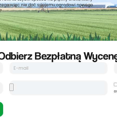
laczego więc nie dać swojemu ogrodowi nowego
?
Odbierz Bezpłatną Wycene
o