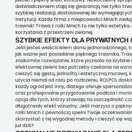
doświadczeniem stają się gwarancją nie tylko trwał
szybkiej realizacji, dostosowanej do wymagającyc
instytucji. Każda firma z miejscowości Mnich zasłu
trawnik! Trawa z rolki Mnich to nie tylko estetyka,
korzystania z przestrzeni zielonej.
SZYBKIE EFEKTY DLA PRYWATNYC
Jeśli jesteś właścicielem domu jednorodzinnego, t
jak ważne jest posiadanie pięknego trawnika. Trawa
znakomite rozwiązanie, które pozwala na szybkie 
efektownej zieleni bez potrzeby czekania na wzro
cieszyć się gęstą, jednolitą i estetyczną murawą, 
użycia niemal od razu po rozłożeniu. ROLPOL dosko
każdy ogród jest inny, dlatego oferuje spersonali
oraz profesjonalne przygotowanie podłoża i monta
opcja dla tych, którzy stawiają na oszczędność cza
długotrwały efekt wizualny. Jeśli marzysz o piękn
rolki Mnich z pewnością spełni Twoje oczekiwania
skorzystać z tej wygodnej metody i cieszyć się 
już dziś?