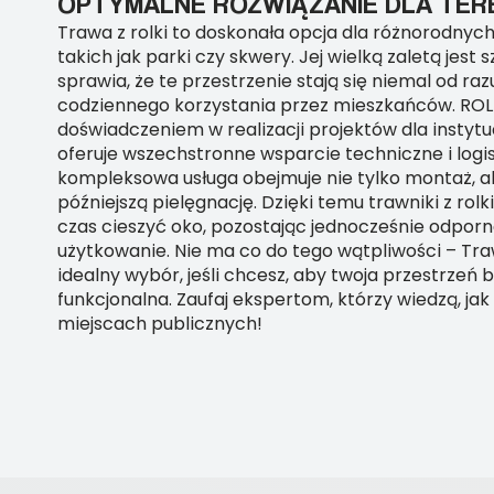
OPTYMALNE ROZWIĄZANIE DLA TER
Trawa z rolki to doskonała opcja dla różnorodnych
takich jak parki czy skwery. Jej wielką zaletą jest 
sprawia, że te przestrzenie stają się niemal od ra
codziennego korzystania przez mieszkańców. RO
doświadczeniem w realizacji projektów dla instytuc
oferuje wszechstronne wsparcie techniczne i logi
kompleksowa usługa obejmuje nie tylko montaż, a
późniejszą pielęgnację. Dzięki temu trawniki z rolk
czas cieszyć oko, pozostając jednocześnie odpor
użytkowanie. Nie ma co do tego wątpliwości – Traw
idealny wybór, jeśli chcesz, aby twoja przestrzeń b
funkcjonalna. Zaufaj ekspertom, którzy wiedzą, jak
miejscach publicznych!