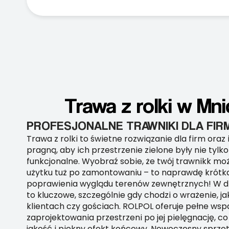
Trawa z rolki w Mn
PROFESJONALNE TRAWNIKI DLA FIR
Trawa z rolki to świetne rozwiązanie dla firm oraz i
pragną, aby ich przestrzenie zielone były nie tylko
funkcjonalne. Wyobraź sobie, że twój trawnikk m
użytku tuż po zamontowaniu – to naprawdę krótk
poprawienia wyglądu terenów zewnętrznych! W dz
to kluczowe, szczególnie gdy chodzi o wrażenie, jak
klientach czy gościach. ROLPOL oferuje pełne wsp
zaprojektowania przestrzeni po jej pielęgnację, 
jakość i piękny efekt końcowy. Nowoczesny sprzęt