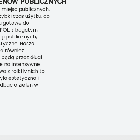
ENÓW PUBLICZNYCH
 miejsc publicznych,
szybki czas użytku, co
zu gotowe do
LPOL, z bogatym
ji publicznych,
styczne. Nasza
le również
i będą przez długi
ne na intensywne
a z rolki Mnich to
yła estetyczna i
 dbać o zieleń w