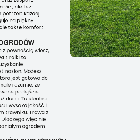
ości, ale też
h potrzeb każdej
guje na piękny
 ale także komfort
H OGRODÓW
o z pewnością wiesz,
 z rolki to
uzyskanie
st nasion. Możesz
która jest gotowa do
nale rozumie, że
zowane podejście
ż darni. To idealna
su, wysoka jakość i
ym trawniku, Trawa z
! Dlaczego więc nie
wspaniałym ogrodem