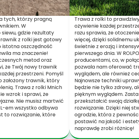
la tych, którzy pragną
Trawa z rolki to prawdziw
awnikiem. W
ożywienie każdej przestrze
siewu, gdzie rezultaty
razu sprawia, że otoczenie
awnik z rolki jest gotowy
więcej, dzięki solidnemu uk
o istotna oszczędność
świetnie z erozją i inten
chwila ma znaczenie!
pierwszego dnia. W ROLP
czesnych metod oraz
producentami, co, w połą
i, że Twój nowy trawnik
pozwala nam oferować tra
każdej przestrzeni. Pomyśl
wyglądem, ale również cec
żo założony trawnik, który
Najnowsze techniki uprawy
enią. Trawa z rolki Mnich
będzie nie tylko zdrowy, al
e wzrok i sprawi, że
pięknym wyglądem. Zastan
zyjazne. Nie musisz martwić
przekształcić swoją działk
POL-em wszystko odbywa
rozwiązanie. Dzięki niej s
st to rozwiązanie, które
ogrodzie, która z pewnośc
postawić na jakość i estet
naprawdę zrobi różnicę!