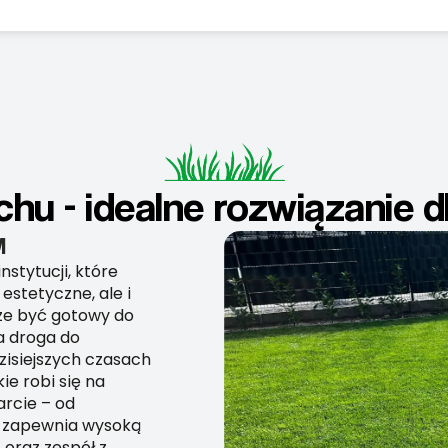
ichu - idealne rozwiązanie 
M
nstytucji, które
 estetyczne, ale i
oże być gotowy do
a droga do
isiejszych czasach
ie robi się na
arcie – od
co zapewnia wysoką
 oraz zespół z