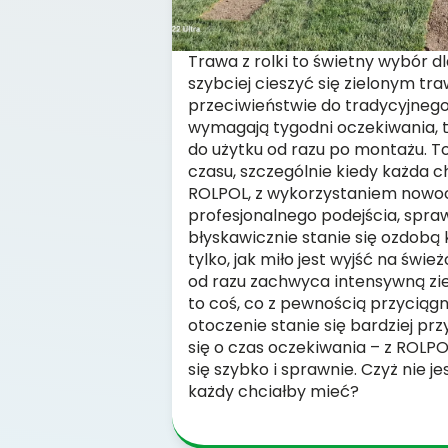
Trawa z rolki to świetny wybór d
szybciej cieszyć się zielonym tr
przeciwieństwie do tradycyjnego 
wymagają tygodni oczekiwania, tr
do użytku od razu po montażu. T
czasu, szczególnie kiedy każda 
ROLPOL, z wykorzystaniem nowo
profesjonalnego podejścia, spraw
błyskawicznie stanie się ozdobą 
tylko, jak miło jest wyjść na świe
od razu zachwyca intensywną ziel
to coś, co z pewnością przyciągni
otoczenie stanie się bardziej pr
się o czas oczekiwania – z ROL
się szybko i sprawnie. Czyż nie je
każdy chciałby mieć?