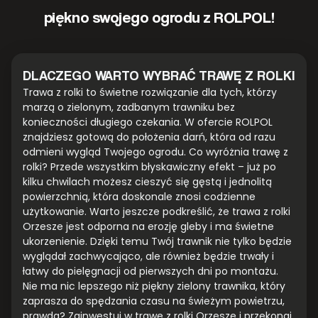
piękno swojego ogrodu z ROLPOL!
DLACZEGO WARTO WYBRAĆ TRAWĘ Z ROLKI
Trawa z rolki to świetne rozwiązanie dla tych, którzy
marzą o zielonym, zadbanym trawniku bez
konieczności długiego czekania. W ofercie ROLPOL
znajdziesz gotową do położenia darń, która od razu
odmieni wygląd Twojego ogrodu. Co wyróżnia trawę z
rolki? Przede wszystkim błyskawiczny efekt – już po
kilku chwilach możesz cieszyć się gęstą i jednolitą
powierzchnią, która doskonale znosi codzienne
użytkowanie. Warto jeszcze podkreślić, że trawa z rolki
Orzesze jest odporna na erozję gleby i ma świetne
ukorzenienie. Dzięki temu Twój trawnik nie tylko będzie
wyglądał zachwycająco, ale również będzie trwały i
łatwy do pielęgnacji od pierwszych dni po montażu.
Nie ma nic lepszego niż piękny zielony trawnika, który
zaprasza do spędzania czasu na świeżym powietrzu,
prawda? Zainwestuj w trawę z rolki Orzesze i przekonaj