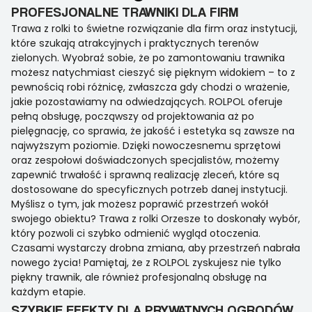
PROFESJONALNE TRAWNIKI DLA FIRM
Trawa z rolki to świetne rozwiązanie dla firm oraz instytucji,
które szukają atrakcyjnych i praktycznych terenów
zielonych. Wyobraź sobie, że po zamontowaniu trawnika
możesz natychmiast cieszyć się pięknym widokiem – to z
pewnością robi różnicę, zwłaszcza gdy chodzi o wrażenie,
jakie pozostawiamy na odwiedzających. ROLPOL oferuje
pełną obsługę, począwszy od projektowania aż po
pielęgnację, co sprawia, że jakość i estetyka są zawsze na
najwyższym poziomie. Dzięki nowoczesnemu sprzętowi
oraz zespołowi doświadczonych specjalistów, możemy
zapewnić trwałość i sprawną realizację zleceń, które są
dostosowane do specyficznych potrzeb danej instytucji.
Myślisz o tym, jak możesz poprawić przestrzeń wokół
swojego obiektu? Trawa z rolki Orzesze to doskonały wybór,
który pozwoli ci szybko odmienić wygląd otoczenia.
Czasami wystarczy drobna zmiana, aby przestrzeń nabrała
nowego życia! Pamiętaj, że z ROLPOL zyskujesz nie tylko
piękny trawnik, ale również profesjonalną obsługę na
każdym etapie.
SZYBKIE EFEKTY DLA PRYWATNYCH OGRODÓW