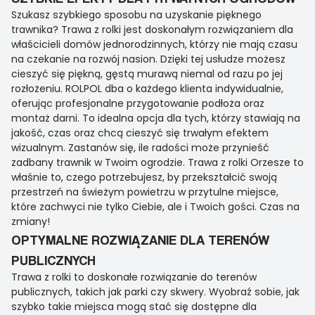
Szukasz szybkiego sposobu na uzyskanie pięknego
trawnika? Trawa z rolki jest doskonałym rozwiązaniem dla
właścicieli domów jednorodzinnych, którzy nie mają czasu
na czekanie na rozwój nasion. Dzięki tej usłudze możesz
cieszyć się piękną, gęstą murawą niemal od razu po jej
rozłożeniu. ROLPOL dba o każdego klienta indywidualnie,
oferując profesjonalne przygotowanie podłoża oraz
montaż darni. To idealna opcja dla tych, którzy stawiają na
jakość, czas oraz chcą cieszyć się trwałym efektem
wizualnym. Zastanów się, ile radości może przynieść
zadbany trawnik w Twoim ogrodzie. Trawa z rolki Orzesze to
właśnie to, czego potrzebujesz, by przekształcić swoją
przestrzeń na świeżym powietrzu w przytulne miejsce,
które zachwyci nie tylko Ciebie, ale i Twoich gości. Czas na
zmiany!
OPTYMALNE ROZWIĄZANIE DLA TERENÓW
PUBLICZNYCH
Trawa z rolki to doskonałe rozwiązanie do terenów
publicznych, takich jak parki czy skwery. Wyobraź sobie, jak
szybko takie miejsca mogą stać się dostępne dla