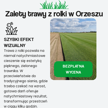
Zalety trawy z rolki w Orzeszu
SZYBKI EFEKT
WIZUALNY
Trawa z rolki pozwala na
niemal natychmiastowe
cieszenie się estetyką
pięknego, zielonego
BEZPŁATNA
trawnika. W
WYCENA
przeciwieństwie do
tradycyjnego siania, gdzie
trzeba czekać na wzrost,
gotowa darń oferuje
natychmiastowy rezultat,
transformując przestrzeń
w ciągu kilku godzin.