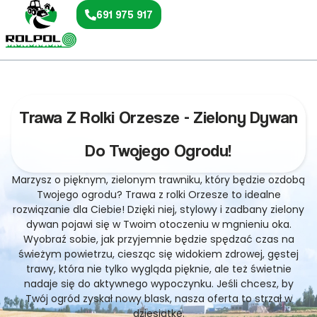
691 975 917
Trawa Z Rolki Orzesze - Zielony Dywan
Do Twojego Ogrodu!
Marzysz o pięknym, zielonym trawniku, który będzie ozdobą
Twojego ogrodu? Trawa z rolki Orzesze to idealne
rozwiązanie dla Ciebie! Dzięki niej, stylowy i zadbany zielony
dywan pojawi się w Twoim otoczeniu w mgnieniu oka.
Wyobraź sobie, jak przyjemnie będzie spędzać czas na
świeżym powietrzu, ciesząc się widokiem zdrowej, gęstej
trawy, która nie tylko wygląda pięknie, ale też świetnie
nadaje się do aktywnego wypoczynku. Jeśli chcesz, by
Twój ogród zyskał nowy blask, nasza oferta to strzał w
dziesiątkę.