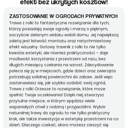
efekt bez ukrytych kosztów!
ZASTOSOWANIE W OGRODACH PRYWATNYCH
Trawa z rolki to fantastyczne rozwiązanie dla tych,
którzy posiadają swoje ogrody i marzą o pięknym,
soczyście zielonym widoku wokół domu. Jej największą
zaletą jest łatwość montażu oraz natychmiastowy
efekt wizualny. Gotowy trawnik z rolki to nie tylko
kwestia estetyki, ale również praktyczności – daje
możliwość korzystania z przestrzeni od razu, bez
długich miesięcy czekania na wzrost. Zdecydowanie
poleca się ją w miejscach, gdzie dzieci oraz zwierzęta
potrzebują solidnej powierzchni do zabaw. Jeśli więc
zastanawiasz się, jak szybko ozdobić swój ogród,
Trawa z rolki Orzesze to rozwiązanie, które może
spełnić Twoje oczekiwania! Dzięki niej stworzysz
przytulne miejsce, w którym spędzisz wiele
wspaniałych chwil z rodziną i przyjaciółmi. Wybór
naturalnej trawy do ogrodu to nie tylko praktyczny
krok, ale także inwestycja w estetykę przestrzeni na co
dzień. Dlaczego czekać, skoro możesz cieszyć się