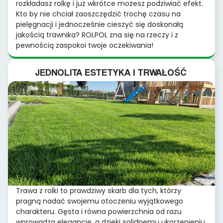
rozkładasz rolkę i już wkrótce możesz podziwiać efekt.
Kto by nie chciał zaoszczędzić trochę czasu na
pielęgnacji i jednocześnie cieszyć się doskonałą
jakością trawnika? ROLPOL zna się na rzeczy i z
pewnością zaspokoi twoje oczekiwania!
JEDNOLITA ESTETYKA I TRWAŁOŚĆ
Trawa z rolki to prawdziwy skarb dla tych, którzy
pragną nadać swojemu otoczeniu wyjątkowego
charakteru. Gęsta i równa powierzchnia od razu
wprowadza elegancję, a dzięki solidnemu ukorzenieniu,