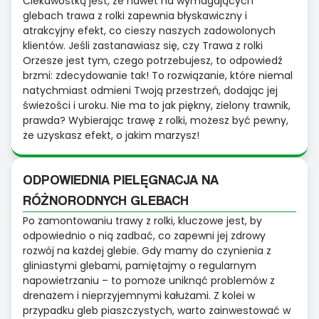
Ciekawostką jest, że nawet na wymagających
glebach trawa z rolki zapewnia błyskawiczny i
atrakcyjny efekt, co cieszy naszych zadowolonych
klientów. Jeśli zastanawiasz się, czy Trawa z rolki
Orzesze jest tym, czego potrzebujesz, to odpowiedź
brzmi: zdecydowanie tak! To rozwiązanie, które niemal
natychmiast odmieni Twoją przestrzeń, dodając jej
świeżości i uroku. Nie ma to jak piękny, zielony trawnik,
prawda? Wybierając trawę z rolki, możesz być pewny,
że uzyskasz efekt, o jakim marzysz!
ODPOWIEDNIA PIELĘGNACJA NA
RÓŻNORODNYCH GLEBACH
Po zamontowaniu trawy z rolki, kluczowe jest, by
odpowiednio o nią zadbać, co zapewni jej zdrowy
rozwój na każdej glebie. Gdy mamy do czynienia z
gliniastymi glebami, pamiętajmy o regularnym
napowietrzaniu – to pomoże uniknąć problemów z
drenażem i nieprzyjemnymi kałużami. Z kolei w
przypadku gleb piaszczystych, warto zainwestować w