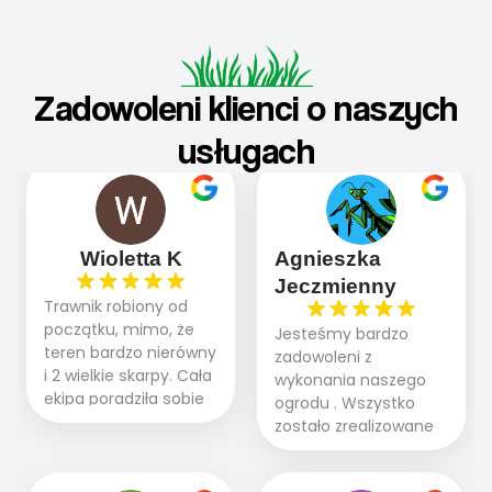
Zadowoleni klienci o naszych
usługach
Wioletta K
Agnieszka
Jeczmienny
Trawnik robiony od
początku, mimo, że
Jesteśmy bardzo
teren bardzo nierówny
zadowoleni z
i 2 wielkie skarpy. Cała
wykonania naszego
ekipa poradziła sobie
ogrodu . Wszystko
WSPANIALE od
zostało zrealizowane
początku do końca,
fachowo, rzetelnie i
profesionalny sprzęt,
zgodnie z naszymi
panowie wiedzą co