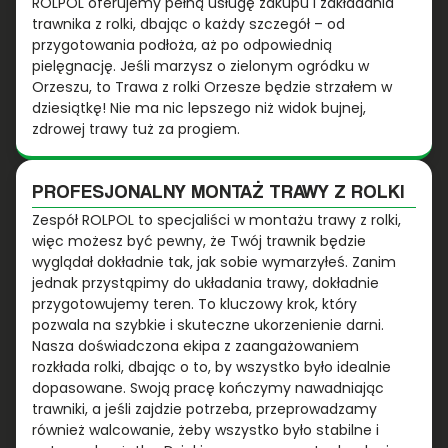
ROLPOL oferujemy pełną usługę zakupu i zakładania
trawnika z rolki, dbając o każdy szczegół – od
przygotowania podłoża, aż po odpowiednią
pielęgnację. Jeśli marzysz o zielonym ogródku w
Orzeszu, to Trawa z rolki Orzesze będzie strzałem w
dziesiątkę! Nie ma nic lepszego niż widok bujnej,
zdrowej trawy tuż za progiem.
PROFESJONALNY MONTAŻ TRAWY Z ROLKI
Zespół ROLPOL to specjaliści w montażu trawy z rolki,
więc możesz być pewny, że Twój trawnik będzie
wyglądał dokładnie tak, jak sobie wymarzyłeś. Zanim
jednak przystąpimy do układania trawy, dokładnie
przygotowujemy teren. To kluczowy krok, który
pozwala na szybkie i skuteczne ukorzenienie darni.
Nasza doświadczona ekipa z zaangażowaniem
rozkłada rolki, dbając o to, by wszystko było idealnie
dopasowane. Swoją pracę kończymy nawadniając
trawniki, a jeśli zajdzie potrzeba, przeprowadzamy
również walcowanie, żeby wszystko było stabilne i