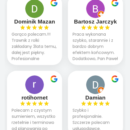
oczekiwaniami. Prace
robią. Wszystko poszło
przebiegały sprawnie
sprawnie i szybko.
dzięki temu,że firma
Doradztwo w
działa kompleksowo :
Dominik Mazan
Bartosz Jarczyk
pielęgnacji trawnika
ogrodnictwo,nawodnienie,
teraz i na późniejszym
brukarstwo.Efekt
Gorąco polecam.!!!
Praca wykonana
etapie jest dużym
końcowy przerósł
Trawnik z rolki
szybko, starannie i z
plusem. Teraz razem
nasze oczekiwania.
zakładany 3lata temu,
bardzo dobrym
z dzieckiem i małym
Polecamy tę firmę
dalej jest piękny.
efektem końcowym.
pieskiem cieszymy się
wszystkim , którzy
Profesjonalne
Dodatkowo, Pan Paweł
pięknym trawnikiem :)
marzą o pięknym
podejście do pracy,
chętnie udziela porad
A trawa robi efekt
ogrodzie.
terminowo wykonane
i odpowiedzie na
WOW. Polecam firmę
2 zlecenia na rolkę.
pytania.
w 100%
Polecam.
rotihornet
Damian
Polecam z czystym
Szybko i
sumieniem, wszystko
profesjonalnie.
rzetelnie i terminowo
Szczerze polecam
od planowania po
usługodawcę.