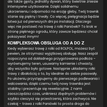
ale także gęsty, jednolity dywan, który świetnie zniesie
intensywne użytkowanie. Dzięki solidnemu
ukorzenieniu i odporności na erozję gleby, Twój trawnik
stanie się piękny i trwały. Co więcej, pielęgnacja będzie
łatwa już od pierwszych dni po instalacji. Dlaczego
więc nie postawić na trawę z rolki Paniówki? To krok w
stronę pięknego ogrodu, który zawsze będziesz chciał
pokazywać innym!
KOMPLEKSOWA OBSŁUGA OD A DO Z
Kiedy wybierasz trawę z rolki od ROLPOL, możesz być
pewien, że otrzymasz wyjątkową obsługę. Nasz zespół
rozpoczyna od dokładnego przygotowania podłoża –
wyrównujemy teren, usuwamy kamienie i chwasty,
aby wszystko było gotowe. Następnie układamy rolki
trawy z dbałością o to, by idealnie do siebie pasowały.
Po ułożeniu przystępujemy do pierwszego podlewania i
walcowania, dzięki czemu twój nowy trawnika jest
stabilny i prezentuje się rewelacyjnie. Z nami
zaoszczędzisz czas, unikniesz zbędnych problemów i
szybko cieszysz się przestrzenią, która zachwyca. Nie
czekaj – trawa z rolki Paniówki to prosta droga do