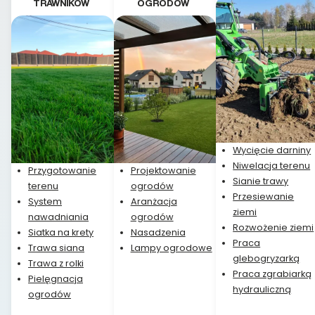
TRAWNIKÓW
OGRODÓW
Wycięcie darniny
Niwelacja terenu
Przygotowanie
Projektowanie
Sianie trawy
terenu
ogrodów
Przesiewanie
System
Aranżacja
ziemi
nawadniania
ogrodów
Rozwożenie ziemi
Siatka na krety
Nasadzenia
Praca
Trawa siana
Lampy ogrodowe
glebogryzarką
Trawa z rolki
Praca zgrabiarką
Pielęgnacja
hydrauliczną
ogrodów