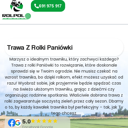
691 975 917
Trawa Z Rolki Paniówki
Marzysz o idealnym trawniku, który zachwyci każdego?
Trawa z rolki Paniówki to rozwiązanie, które doskonale
sprawdzi się w Twoim ogrodzie. Nie musisz czekać na
wzrost trawnika, bo dzięki rolkom, efekt możesz uzyskać od
razu! Wyobraź sobie, jak przyjemnie będzie spędzać czas
na świeżo ułożonym trawniku, grając z dziećmi czy
organizując rodzinne spotkania. Właściwie dobrana trawa z
rolki zagwarantuje soczystą zieleń przez cały sezon. Dbamy
o to, by każdy kawałek trawnika był perfekcyjny – tak, jak Ty
tego chcesz.
5.0
Facebook,Google