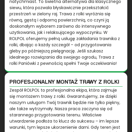
natychmiast. To świetna alternatywa dla klasycznego
siewu, która pozwala błyskawicznie przekształcić
przestrzeń w zielony raj. Trawa z rolki wyróżnia się
równą, gęstą i odporną powierzchnią, co czyni ją
doskonałym wyborem zarówno do intensywnego
użytkowania, jak i relaksującego wypoczynku. W
ROLPOL oferujemy pełną usługę zakładania trawnika z
rolki, dbając o każdy szczegół – od przygotowania
gleby po późniejszą pielęgnację. Jeśli szukasz
idealnego rozwiązania dla swojego ogrodu, Trawa z
rolki Paniówki z pewnością spełni Twoje oczekiwania!
PROFESJONALNY MONTAŻ TRAWY Z ROLKI
Zespół ROLPOL to profesjonalna ekipa, która zajmuje
się montażem trawy z rolki. Gwarantujemy, że dzięki
naszym usługom Twój trawnik będzie nie tylko piękny,
ale także wytrzymały. Nasza praca zaczyna się od
starannego przygotowania terenu. Właściwe
utwardzenie podłoża to klucz do sukcesu – im lepsze
warunki, tym lepsze ukorzenienie darni. Gdy teren jest