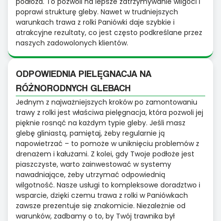
podłoża. To pozwoli na lepsze zatrzymywanie wilgoci i
poprawi strukturę gleby. Nawet w trudniejszych
warunkach trawa z rolki Paniówki daje szybkie i
atrakcyjne rezultaty, co jest często podkreślane przez
naszych zadowolonych klientów.
ODPOWIEDNIA PIELĘGNACJA NA
RÓŻNORODNYCH GLEBACH
Jednym z najważniejszych kroków po zamontowaniu
trawy z rolki jest właściwa pielęgnacja, która pozwoli jej
pięknie rosnąć na każdym typie gleby. Jeśli masz
glebę gliniastą, pamiętaj, żeby regularnie ją
napowietrzać – to pomoże w uniknięciu problemów z
drenażem i kałużami. Z kolei, gdy Twoje podłoże jest
piaszczyste, warto zainwestować w systemy
nawadniające, żeby utrzymać odpowiednią
wilgotność. Nasze usługi to kompleksowe doradztwo i
wsparcie, dzięki czemu trawa z rolki w Paniówkach
zawsze prezentuje się znakomicie. Niezależnie od
warunków, zadbamy o to, by Twój trawnika był