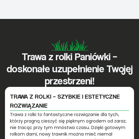
Trawa z rolki Paniówki –
doskonałe uzupełnienie Twojej
przestrzeni!
TRAWA Z ROLKI – SZYBKIE I ESTETYCZNE
ROZWIĄZANIE
Trawa z rolki to fantastyczne rozwiązanie dla tych,
którzy pragną cieszyć się pięknym ogrodem od zaraz,
nie tracąc przy tym mnóstwa czasu. Dzięki gotowym
rolkom darni, nowy trawnik można mieć niemal