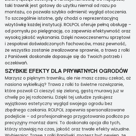
taki trawnik jest gotowy do użytku niemal od razu po
montażu, co pozwala szybko odmienić wygląd otoczenia.
To szczególnie istotne, gdy chodzi o reprezentacyjną
wizytówkę każdej instytucji. ROLPOL oferuje pełną obsługę –
od pomysłu po pielęgnację, co zapewnia efektywność oraz
wysoką jakość wykonania. Dzięki nowoczesnemu sprzętowi
i zespołowi doświadczonych fachowców, masz pewność,
że wszystko zostanie zrealizowane sprawnie, a trawa z rolki
z Paniówek doskonale dopasuje się do Twoich potrzeb i
oczekiwań.
SZYBKIE EFEKTY DLA PRYWATNYCH OGRODÓW
Marzysz o pięknym trawniku, ale nie masz czasu czekać, aż
nasiona wykiełkują? Trawa z rolki to świetne rozwiązanie,
które pozwoli Ci cieszyć się zieloną, gęstą murawą już w
chwilę po jej rozłożeniu. Dzięki tej usłudze zyskujesz
wyjątkowo estetyczny wygląd swojego ogrodu bez
zbędnego czekania. ROLPOL zapewnia spersonalizowane
podejście – od profesjonalnego przygotowania podłoża po
precyzyjny montaż darni. To doskonała opcja dla tych,
którzy stawiają na czas, jakość oraz trwałe efekty wizualne.
Wybierając Trawę z rolki Paniówki, możesz być pewien, że