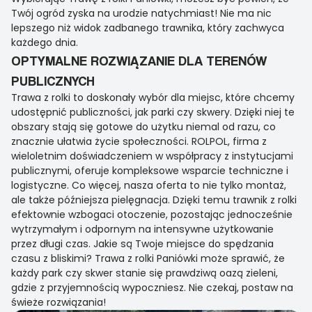
Twój ogród zyska na urodzie natychmiast! Nie ma nic
lepszego niż widok zadbanego trawnika, który zachwyca
każdego dnia.
OPTYMALNE ROZWIĄZANIE DLA TERENÓW
PUBLICZNYCH
Trawa z rolki to doskonały wybór dla miejsc, które chcemy
udostępnić publiczności, jak parki czy skwery. Dzięki niej te
obszary stają się gotowe do użytku niemal od razu, co
znacznie ułatwia życie społeczności. ROLPOL, firma z
wieloletnim doświadczeniem w współpracy z instytucjami
publicznymi, oferuje kompleksowe wsparcie techniczne i
logistyczne. Co więcej, nasza oferta to nie tylko montaż,
ale także późniejsza pielęgnacja. Dzięki temu trawnik z rolki
efektownie wzbogaci otoczenie, pozostając jednocześnie
wytrzymałym i odpornym na intensywne użytkowanie
przez długi czas. Jakie są Twoje miejsce do spędzania
czasu z bliskimi? Trawa z rolki Paniówki może sprawić, że
każdy park czy skwer stanie się prawdziwą oazą zieleni,
gdzie z przyjemnością wypoczniesz. Nie czekaj, postaw na
świeże rozwiązania!