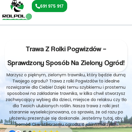
691 975 917
Trawa Z Rolki Pogwizdów –
Sprawdzony Sposób Na Zielony Ogród!
Marzysz o pięknym, zielonym trawniku, który będzie dumą
Twojego ogrodu? Trawa z rolki Pogwizdów to idealne
rozwiązanie dla Ciebie! Dzięki temu szybkiemu i prostemu
sposobowi na zakładanie trawnika, w kilka chwil stworzysz
zachwycający wybieg dla dzieci, miejsce do relaksu czy tło
dla Twoich ulubionych roślin. Nasza trawa z rolki jest
starannie wyselekcjonowana, co sprawia, że od razu po
ułożeniu prezentuje się doskonale. Jesteśmy tutaj, aby
pomóc Ci w stworzeniu ogrodu, o jakim marzysz!