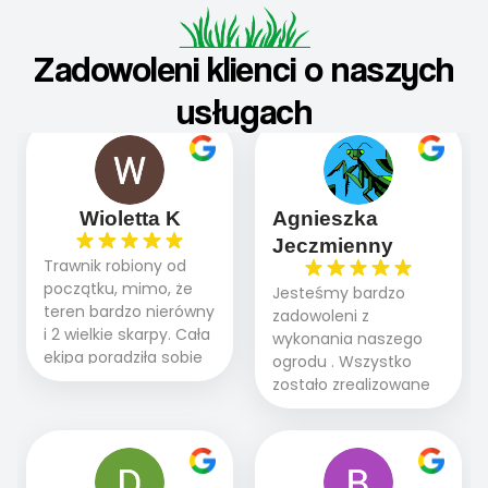
Zadowoleni klienci o naszych
usługach
Wioletta K
Agnieszka
Jeczmienny
Trawnik robiony od
początku, mimo, że
Jesteśmy bardzo
teren bardzo nierówny
zadowoleni z
i 2 wielkie skarpy. Cała
wykonania naszego
ekipa poradziła sobie
ogrodu . Wszystko
WSPANIALE od
zostało zrealizowane
początku do końca,
fachowo, rzetelnie i
profesionalny sprzęt,
zgodnie z naszymi
panowie wiedzą co
oczekiwaniami. Prace
robią. Wszystko poszło
przebiegały sprawnie