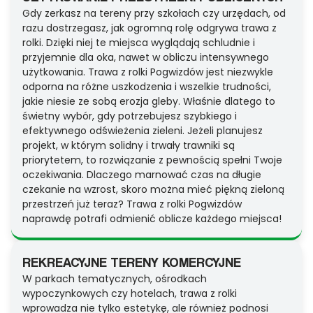
Gdy zerkasz na tereny przy szkołach czy urzędach, od
razu dostrzegasz, jak ogromną rolę odgrywa trawa z
rolki. Dzięki niej te miejsca wyglądają schludnie i
przyjemnie dla oka, nawet w obliczu intensywnego
użytkowania. Trawa z rolki Pogwizdów jest niezwykle
odporna na różne uszkodzenia i wszelkie trudności,
jakie niesie ze sobą erozja gleby. Właśnie dlatego to
świetny wybór, gdy potrzebujesz szybkiego i
efektywnego odświeżenia zieleni. Jeżeli planujesz
projekt, w którym solidny i trwały trawniki są
priorytetem, to rozwiązanie z pewnością spełni Twoje
oczekiwania. Dlaczego marnować czas na długie
czekanie na wzrost, skoro można mieć piękną zieloną
przestrzeń już teraz? Trawa z rolki Pogwizdów
naprawdę potrafi odmienić oblicze każdego miejsca!
REKREACYJNE TERENY KOMERCYJNE
W parkach tematycznych, ośrodkach
wypoczynkowych czy hotelach, trawa z rolki
wprowadza nie tylko estetykę, ale również podnosi