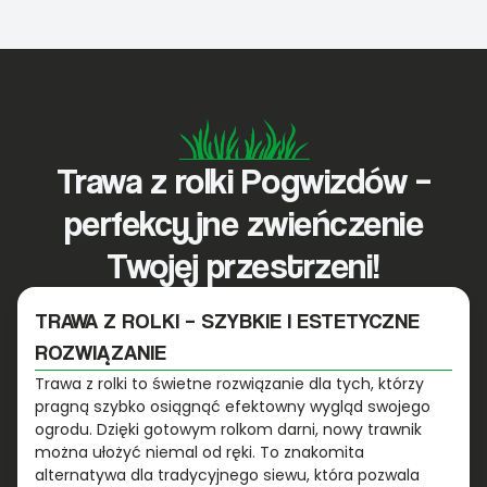
Trawa z rolki Pogwizdów –
perfekcyjne zwieńczenie
Twojej przestrzeni!
TRAWA Z ROLKI – SZYBKIE I ESTETYCZNE
ROZWIĄZANIE
Trawa z rolki to świetne rozwiązanie dla tych, którzy
pragną szybko osiągnąć efektowny wygląd swojego
ogrodu. Dzięki gotowym rolkom darni, nowy trawnik
można ułożyć niemal od ręki. To znakomita
alternatywa dla tradycyjnego siewu, która pozwala