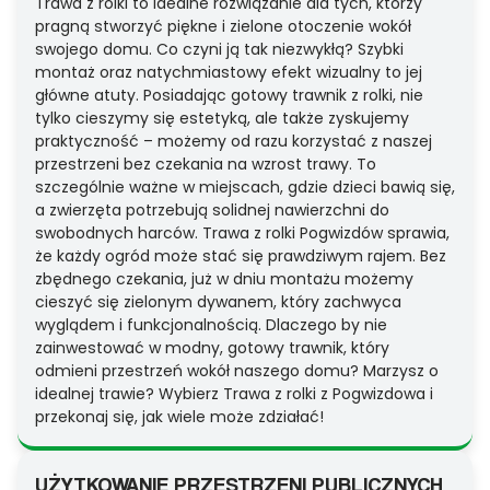
Trawa z rolki to idealne rozwiązanie dla tych, którzy
pragną stworzyć piękne i zielone otoczenie wokół
swojego domu. Co czyni ją tak niezwykłą? Szybki
montaż oraz natychmiastowy efekt wizualny to jej
główne atuty. Posiadając gotowy trawnik z rolki, nie
tylko cieszymy się estetyką, ale także zyskujemy
praktyczność – możemy od razu korzystać z naszej
przestrzeni bez czekania na wzrost trawy. To
szczególnie ważne w miejscach, gdzie dzieci bawią się,
a zwierzęta potrzebują solidnej nawierzchni do
swobodnych harców. Trawa z rolki Pogwizdów sprawia,
że każdy ogród może stać się prawdziwym rajem. Bez
zbędnego czekania, już w dniu montażu możemy
cieszyć się zielonym dywanem, który zachwyca
wyglądem i funkcjonalnością. Dlaczego by nie
zainwestować w modny, gotowy trawnik, który
odmieni przestrzeń wokół naszego domu? Marzysz o
idealnej trawie? Wybierz Trawa z rolki z Pogwizdowa i
przekonaj się, jak wiele może zdziałać!
UŻYTKOWANIE PRZESTRZENI PUBLICZNYCH