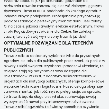
Wyobraź sobie, że już po kilkunastu godzinach od
rozłożenia trawnika możesz się cieszyć zielonym, gęstym
dywanem. Firma ROLPOL podchodzi do każdego ogrodu z
indywidualnym podejściem. Profesjonalnie przygotowują
podłoże i zadbają o perfekcyjny montaż darni. Jeśli zależy
Ci na czasie, jakości i trwałym efekcie estetycznym, Trawa
z rolki Pogwizdów jest właśnie dla Ciebie. Nie zwlekaj –
zacznij tworzyć swój wymarzony trawnik już dziś!
OPTYMALNE ROZWIĄZANIE DLA TERENÓW
PUBLICZNYCH
Trawa z rolki to doskonały wybór nie tylko do prywatnych
ogrodów, ale także dla publicznych przestrzeni, jak parki czy
skwery. Dzięki swojemu szybkiemu procesowi układania, te
miejsca stają się natychmiastowo dostępne dla
mieszkańców. ROLPOL, z bogatym doświadczeniem w
projektach dla instytucji publicznych, oferuje kompleksowe
wsparcie techniczne i logistyczne. Nasza usługa obejmuje
zarówno montaż, jak i późniejszą pielęgnację, co sprawia,
że trawnik będzie długo cieszył oko, zachowując swoją
wytrzymałość nawet przy intensywnym użytkowaniu.
Trawa z rolki Pogwizdów to świetny sposób na ożywienie