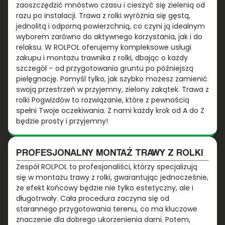
zaoszczędzić mnóstwo czasu i cieszyć się zielenią od
razu po instalacji. Trawa z rolki wyróżnia się gęstą,
jednolitą i odporną powierzchnią, co czyni ją idealnym
wyborem zarówno do aktywnego korzystania, jak i do
relaksu. W ROLPOL oferujemy kompleksowe usługi
zakupu i montażu trawnika z rolki, dbając o każdy
szczegół – od przygotowania gruntu po późniejszą
pielęgnację. Pomyśl tylko, jak szybko możesz zamienić
swoją przestrzeń w przyjemny, zielony zakątek. Trawa z
rolki Pogwizdów to rozwiązanie, które z pewnością
spełni Twoje oczekiwania. Z nami każdy krok od A do Z
będzie prosty i przyjemny!
PROFESJONALNY MONTAŻ TRAWY Z ROLKI
Zespół ROLPOL to profesjonaliści, którzy specjalizują
się w montażu trawy z rolki, gwarantując jednocześnie,
że efekt końcowy będzie nie tylko estetyczny, ale i
długotrwały. Cała procedura zaczyna się od
starannego przygotowania terenu, co ma kluczowe
znaczenie dla dobrego ukorzenienia darni. Potem,