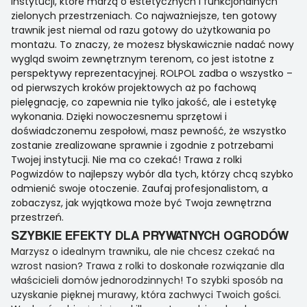
instytucji, które marzą o estetycznych i funkcjonalnych
zielonych przestrzeniach. Co najważniejsze, ten gotowy
trawnik jest niemal od razu gotowy do użytkowania po
montażu. To znaczy, że możesz błyskawicznie nadać nowy
wygląd swoim zewnętrznym terenom, co jest istotne z
perspektywy reprezentacyjnej. ROLPOL zadba o wszystko –
od pierwszych kroków projektowych aż po fachową
pielęgnację, co zapewnia nie tylko jakość, ale i estetykę
wykonania. Dzięki nowoczesnemu sprzętowi i
doświadczonemu zespołowi, masz pewność, że wszystko
zostanie zrealizowane sprawnie i zgodnie z potrzebami
Twojej instytucji. Nie ma co czekać! Trawa z rolki
Pogwizdów to najlepszy wybór dla tych, którzy chcą szybko
odmienić swoje otoczenie. Zaufaj profesjonalistom, a
zobaczysz, jak wyjątkowa może być Twoja zewnętrzna
przestrzeń.
SZYBKIE EFEKTY DLA PRYWATNYCH OGRODÓW
Marzysz o idealnym trawniku, ale nie chcesz czekać na
wzrost nasion? Trawa z rolki to doskonałe rozwiązanie dla
właścicieli domów jednorodzinnych! To szybki sposób na
uzyskanie pięknej murawy, która zachwyci Twoich gości.