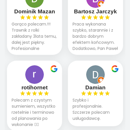
sprawnie i szybko.
dzięki temu,że firma
Doradztwo w
działa kompleksowo :
Dominik Mazan
Bartosz Jarczyk
pielęgnacji trawnika
ogrodnictwo,nawodnienie,
teraz i na późniejszym
brukarstwo.Efekt
Gorąco polecam.!!!
Praca wykonana
etapie jest dużym
końcowy przerósł
Trawnik z rolki
szybko, starannie i z
plusem. Teraz razem
nasze oczekiwania.
zakładany 3lata temu,
bardzo dobrym
z dzieckiem i małym
Polecamy tę firmę
dalej jest piękny.
efektem końcowym.
pieskiem cieszymy się
wszystkim , którzy
Profesjonalne
Dodatkowo, Pan Paweł
pięknym trawnikiem :)
marzą o pięknym
podejście do pracy,
chętnie udziela porad
A trawa robi efekt
ogrodzie.
terminowo wykonane
i odpowiedzie na
WOW. Polecam firmę
2 zlecenia na rolkę.
pytania.
w 100%
Polecam.
rotihornet
Damian
Polecam z czystym
Szybko i
sumieniem, wszystko
profesjonalnie.
rzetelnie i terminowo
Szczerze polecam
od planowania po
usługodawcę.
wykonanie 👍🏻