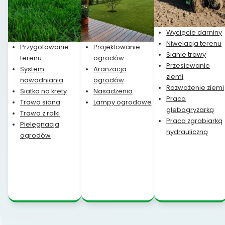
Wycięcie darniny
Niwelacja terenu
Przygotowanie
Projektowanie
Sianie trawy
terenu
ogrodów
Przesiewanie
System
Aranżacja
ziemi
nawadniania
ogrodów
Rozwożenie ziemi
Siatka na krety
Nasadzenia
Praca
Trawa siana
Lampy ogrodowe
glebogryzarką
Trawa z rolki
Praca zgrabiarką
Pielęgnacja
hydrauliczną
ogrodów