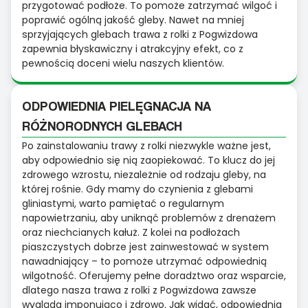
przygotować podłoże. To pomoże zatrzymać wilgoć i
poprawić ogólną jakość gleby. Nawet na mniej
sprzyjających glebach trawa z rolki z Pogwizdowa
zapewnia błyskawiczny i atrakcyjny efekt, co z
pewnością doceni wielu naszych klientów.
ODPOWIEDNIA PIELĘGNACJA NA
RÓŻNORODNYCH GLEBACH
Po zainstalowaniu trawy z rolki niezwykle ważne jest,
aby odpowiednio się nią zaopiekować. To klucz do jej
zdrowego wzrostu, niezależnie od rodzaju gleby, na
której rośnie. Gdy mamy do czynienia z glebami
gliniastymi, warto pamiętać o regularnym
napowietrzaniu, aby uniknąć problemów z drenażem
oraz niechcianych kałuż. Z kolei na podłożach
piaszczystych dobrze jest zainwestować w system
nawadniający – to pomoże utrzymać odpowiednią
wilgotność. Oferujemy pełne doradztwo oraz wsparcie,
dlatego nasza trawa z rolki z Pogwizdowa zawsze
wygląda imponująco i zdrowo. Jak widać, odpowiednia