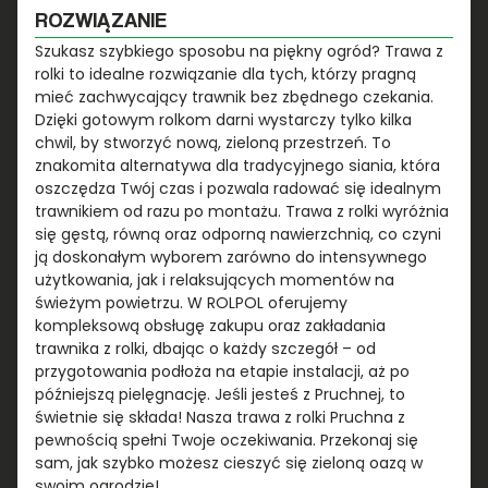
ROZWIĄZANIE
Szukasz szybkiego sposobu na piękny ogród? Trawa z
rolki to idealne rozwiązanie dla tych, którzy pragną
mieć zachwycający trawnik bez zbędnego czekania.
Dzięki gotowym rolkom darni wystarczy tylko kilka
chwil, by stworzyć nową, zieloną przestrzeń. To
znakomita alternatywa dla tradycyjnego siania, która
oszczędza Twój czas i pozwala radować się idealnym
trawnikiem od razu po montażu. Trawa z rolki wyróżnia
się gęstą, równą oraz odporną nawierzchnią, co czyni
ją doskonałym wyborem zarówno do intensywnego
użytkowania, jak i relaksujących momentów na
świeżym powietrzu. W ROLPOL oferujemy
kompleksową obsługę zakupu oraz zakładania
trawnika z rolki, dbając o każdy szczegół – od
przygotowania podłoża na etapie instalacji, aż po
późniejszą pielęgnację. Jeśli jesteś z Pruchnej, to
świetnie się składa! Nasza trawa z rolki Pruchna z
pewnością spełni Twoje oczekiwania. Przekonaj się
sam, jak szybko możesz cieszyć się zieloną oazą w
swoim ogrodzie!