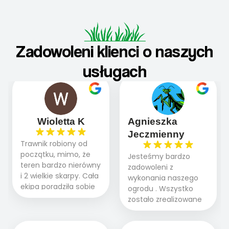
Zadowoleni klienci o naszych
usługach
Wioletta K
Agnieszka
Jeczmienny
Trawnik robiony od
początku, mimo, że
Jesteśmy bardzo
teren bardzo nierówny
zadowoleni z
i 2 wielkie skarpy. Cała
wykonania naszego
ekipa poradziła sobie
ogrodu . Wszystko
WSPANIALE od
zostało zrealizowane
początku do końca,
fachowo, rzetelnie i
profesionalny sprzęt,
zgodnie z naszymi