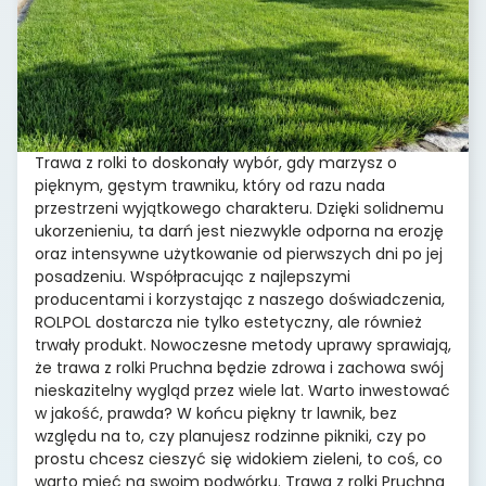
Trawa z rolki to doskonały wybór, gdy marzysz o
pięknym, gęstym trawniku, który od razu nada
przestrzeni wyjątkowego charakteru. Dzięki solidnemu
ukorzenieniu, ta darń jest niezwykle odporna na erozję
oraz intensywne użytkowanie od pierwszych dni po jej
posadzeniu. Współpracując z najlepszymi
producentami i korzystając z naszego doświadczenia,
ROLPOL dostarcza nie tylko estetyczny, ale również
trwały produkt. Nowoczesne metody uprawy sprawiają,
że trawa z rolki Pruchna będzie zdrowa i zachowa swój
nieskazitelny wygląd przez wiele lat. Warto inwestować
w jakość, prawda? W końcu piękny tr lawnik, bez
względu na to, czy planujesz rodzinne pikniki, czy po
prostu chcesz cieszyć się widokiem zieleni, to coś, co
warto mieć na swoim podwórku. Trawa z rolki Pruchna