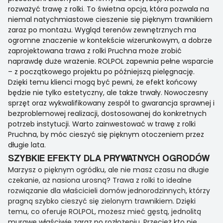
rozważyć trawę z rolki. To świetna opcja, która pozwala na
niemal natychmiastowe cieszenie się pięknym trawnikiem
zaraz po montażu. Wygląd terenów zewnętrznych ma
ogromne znaczenie w kontekście wizerunkowym, a dobrze
zaprojektowana trawa z rolki Pruchna może zrobić
naprawdę duże wrażenie. ROLPOL zapewnia pełne wsparcie
– z początkowego projektu po późniejszą pielęgnację.
Dzięki temu klienci mogą być pewni, że efekt końcowy
będzie nie tylko estetyczny, ale także trwały. Nowoczesny
sprzęt oraz wykwalifikowany zespół to gwarancja sprawnej i
bezproblemowej realizacji, dostosowanej do konkretnych
potrzeb instytucji. Warto zainwestować w trawę z rolki
Pruchna, by móc cieszyć się pięknym otoczeniem przez
długie lata.
SZYBKIE EFEKTY DLA PRYWATNYCH OGRODÓW
Marzysz o pięknym ogródku, ale nie masz czasu na długie
czekanie, aż nasiona urosną? Trawa z rolki to idealne
rozwiązanie dla właścicieli domów jednorodzinnych, którzy
pragną szybko cieszyć się zielonym trawnikiem. Dzięki
temu, co oferuje ROLPOL, możesz mieć gęstą, jednolitą
murawę właściwie zaraz po rozłożeniu. Przecież kto nie