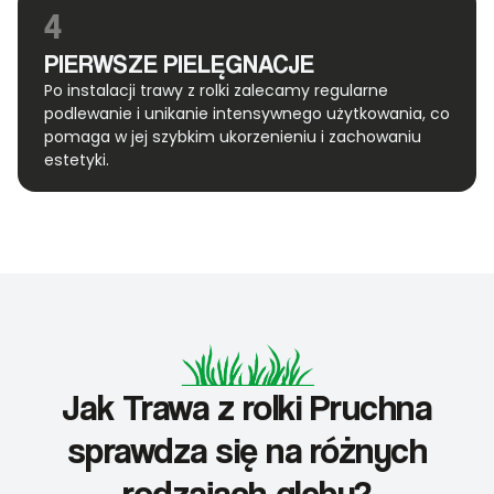
4
PIERWSZE PIELĘGNACJE
Po instalacji trawy z rolki zalecamy regularne
podlewanie i unikanie intensywnego użytkowania, co
pomaga w jej szybkim ukorzenieniu i zachowaniu
estetyki.
Jak Trawa z rolki Pruchna
sprawdza się na różnych
rodzajach gleby?