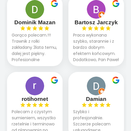
panowie wiedzą co
oczekiwaniami. Prace
robią. Wszystko poszło
przebiegały sprawnie
sprawnie i szybko.
dzięki temu,że firma
Doradztwo w
działa kompleksowo :
Dominik Mazan
Bartosz Jarczyk
pielęgnacji trawnika
ogrodnictwo,nawodnienie,
teraz i na późniejszym
brukarstwo.Efekt
Gorąco polecam.!!!
Praca wykonana
etapie jest dużym
końcowy przerósł
Trawnik z rolki
szybko, starannie i z
plusem. Teraz razem
nasze oczekiwania.
zakładany 3lata temu,
bardzo dobrym
z dzieckiem i małym
Polecamy tę firmę
dalej jest piękny.
efektem końcowym.
pieskiem cieszymy się
wszystkim , którzy
Profesjonalne
Dodatkowo, Pan Paweł
pięknym trawnikiem :)
marzą o pięknym
podejście do pracy,
chętnie udziela porad
A trawa robi efekt
ogrodzie.
terminowo wykonane
i odpowiedzie na
WOW. Polecam firmę
2 zlecenia na rolkę.
pytania.
w 100%
Polecam.
rotihornet
Damian
Polecam z czystym
Szybko i
sumieniem, wszystko
profesjonalnie.
rzetelnie i terminowo
Szczerze polecam
od planowania po
usługodawcę.