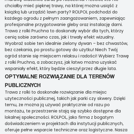
chciałby mieć pięknej trawy, na której można usiąść z
książką lub urządzić lawn party? ROLPOL podchodzi do
każdego ogrodu z pełnym zaangażowaniem, zapewniając
profesjonalne przygotowanie gleby oraz instalację darni.
Trawa z rolki Pruchna to doskonały wybór dla tych, którzy
cenią sobie zarówno czas, jak i trwały efekt wizualny.
Wyobraź sobie ten idealnie zielony dywan – bez chwastów,
bez czekania, po prostu gotowy do użytku! Niech Twój
ogród stanie się miejscem relaksu i radości! Wybierz Trawę
z rolki Pruchna, a zobaczysz, jak łatwo można uzyskać
wspaniały efekt, który będzie cieszył przez długie lata.
OPTYMALNE ROZWIĄZANIE DLA TERENÓW
PUBLICZNYCH
Trawa z rolki to doskonałe rozwiązanie dla miejsc
użyteczności publicznej, takich jak parki czy skwery. Dzięki
temu, że można ją używać praktycznie od razu po
montażu, te przestrzenie stają się szybko dostępne dla
lokalnej społeczności. ROLPOL, jako firma z bogatym
doświadczeniem w projektach dla instytucji publicznych,
oferuje pełne wsparcie techniczne oraz logistyczne. Nasza