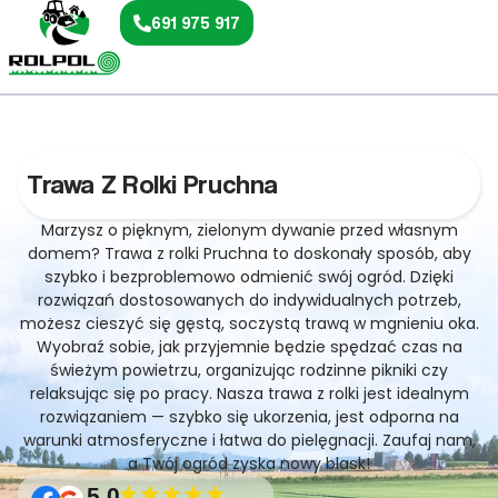
691 975 917
Trawa Z Rolki Pruchna
Marzysz o pięknym, zielonym dywanie przed własnym
domem? Trawa z rolki Pruchna to doskonały sposób, aby
szybko i bezproblemowo odmienić swój ogród. Dzięki
rozwiązań dostosowanych do indywidualnych potrzeb,
możesz cieszyć się gęstą, soczystą trawą w mgnieniu oka.
Wyobraź sobie, jak przyjemnie będzie spędzać czas na
świeżym powietrzu, organizując rodzinne pikniki czy
relaksując się po pracy. Nasza trawa z rolki jest idealnym
rozwiązaniem — szybko się ukorzenia, jest odporna na
warunki atmosferyczne i łatwa do pielęgnacji. Zaufaj nam,
a Twój ogród zyska nowy blask!
5.0