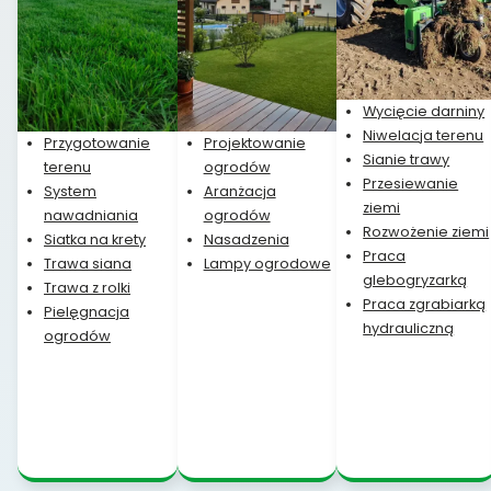
Wycięcie darniny
Niwelacja terenu
Przygotowanie
Projektowanie
Sianie trawy
terenu
ogrodów
Przesiewanie
System
Aranżacja
ziemi
nawadniania
ogrodów
Rozwożenie ziemi
Siatka na krety
Nasadzenia
Praca
Trawa siana
Lampy ogrodowe
glebogryzarką
Trawa z rolki
Praca zgrabiarką
Pielęgnacja
hydrauliczną
ogrodów