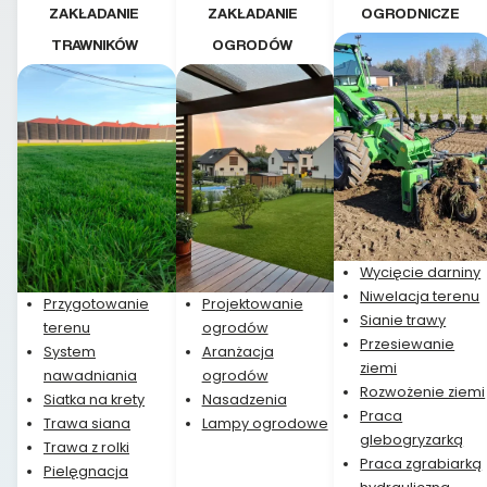
ZAKŁADANIE
ZAKŁADANIE
OGRODNICZE
TRAWNIKÓW
OGRODÓW
Wycięcie darniny
Niwelacja terenu
Przygotowanie
Projektowanie
Sianie trawy
terenu
ogrodów
Przesiewanie
System
Aranżacja
ziemi
nawadniania
ogrodów
Rozwożenie ziemi
Siatka na krety
Nasadzenia
Praca
Trawa siana
Lampy ogrodowe
glebogryzarką
Trawa z rolki
Praca zgrabiarką
Pielęgnacja