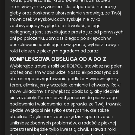
równa powierzchnia, która świetnie radzi sobie z
intensywnym używaniem. Jej odporność na erozję
gleby oraz doskonałe ukorzenienie sprawiają, że Twój
trawniczek w Pyskowicach zyskuje nie tylko
zachwycający wygląd, ale i trwałość, a jego
pielęgnacja jest zaskakująco prosta już od pierwszych
dni po położeniu. Zamiast biegać po sklepach w
poszukiwaniu idealnego rozwiązania, wybierz trawę z
rolki i ciesz się pięknym ogrodem od zaraz!
KOMPLEKSOWA OBSŁUGA OD A DO Z
Wybierając trawę z rolki od ROLPOL, stawiasz na pełen
profesjonalizm w obsłudze. Nasza ekipa zaczyna od
starannego przygotowania podłoża – wyrównujemy
teren, eliminujemy wszelkie kamienie i chwasty. Rolki
trawy układamy z największą dbałością, aby idealnie
się zazębiały. Potem przystępujemy do pierwszego
podlewania i walcowania, co sprawia, że Twój trawnik
będzie wyglądał nie tylko estetycznie, ale także
stabilnie. Dzięki nam zaoszczędzisz sporo czasu i
unikniesz zbędnych problemów, a radość z pięknej
przestrzeni będzie tylko kwestią chwil. Trawa z rolki