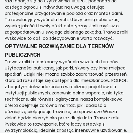
razu nadaje się do użytkowania. ROLPOL podchodzi do
każdego ogrodu z indywidualną uwagą, oferując
profesjonalne przygotowanie podłoża oraz montaż darni.
To rewelacyjny wybór dla tych, którzy cenią sobie czas,
wysoką jakość i trwały efekt estetyczny. Jeśli myślisz o
zagospodarowaniu swojego zielonego zakątka, Trawa z rolki
Pyskowice to coś, co zdecydowanie warto rozważyć.
OPTYMALNE ROZWIĄZANIE DLA TERENÓW
PUBLICZNYCH
Trawa z rolki to doskonały wybór dla wszelkich terenów
użyteczności publicznej, jak parki, skwery czy inne miejsca
spotkań. Dzięki niej można szybko zaaranżować przestrzeń,
która od razu staje się dostępna dla mieszkańców. ROLPOL,
z bogatym doświadczeniem w realizacji projektów dla
instytucji publicznych, zapewnia pełne wsparcie, nie tylko
techniczne, ale również logistyczne. Nasza kompleksowa
oferta obejmuje zarówno montaż, jak i dbałość o
późniejszą pielęgnację trawnika, co sprawia, że Wasza
zieleń będzie cieszyć oko przez długie lata. Trawa z rolki
Pyskowice to rozwiązanie, które łączy estetykę z
wytrzymałością, idealnie znosząc intensywne użytkowanie.