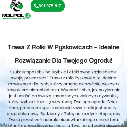
691 975 917
Trawa Z Rolki W Pyskowicach – Idealne
Rozwiązanie Dla Twojego Ogrodu!
Szukasz sposobu na szybkie i efektowne zazielenienie
swojej przestrzeni? Trawa z rolki Pyskowice to idealne
rozwiązanie dla tych, którzy pragną cieszyć się pięknym
trawnikiem niemal od razu. Wyobraź sobie, jak przyjemnie
jest usiąść na świeżo zasadzonym, zielonym dywaniku,
który szybko staje się wizytówką Twojego ogrodu. Dzięki
nam, proces zakupu i instalacji trawy z rolki jest prosty i
bezproblemowy. Będziemy z Tobą na każdym etapie, aby
Twoja przestrzeń nabrała niepowtarzalnego charakteru.
Zaufaj doświadczeniu i pasji, a Twój ogród zyska nowy