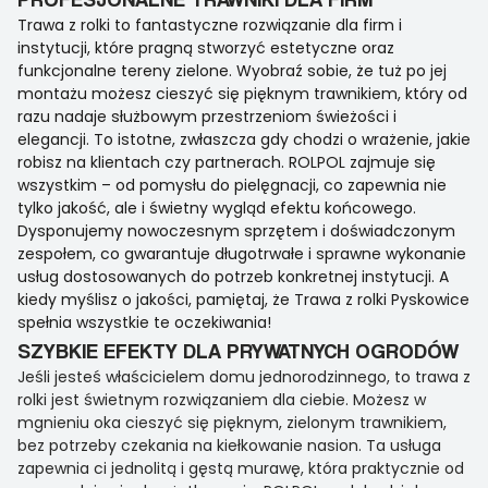
Trawa z rolki to fantastyczne rozwiązanie dla firm i
instytucji, które pragną stworzyć estetyczne oraz
funkcjonalne tereny zielone. Wyobraź sobie, że tuż po jej
montażu możesz cieszyć się pięknym trawnikiem, który od
razu nadaje służbowym przestrzeniom świeżości i
elegancji. To istotne, zwłaszcza gdy chodzi o wrażenie, jakie
robisz na klientach czy partnerach. ROLPOL zajmuje się
wszystkim – od pomysłu do pielęgnacji, co zapewnia nie
tylko jakość, ale i świetny wygląd efektu końcowego.
Dysponujemy nowoczesnym sprzętem i doświadczonym
zespołem, co gwarantuje długotrwałe i sprawne wykonanie
usług dostosowanych do potrzeb konkretnej instytucji. A
kiedy myślisz o jakości, pamiętaj, że Trawa z rolki Pyskowice
spełnia wszystkie te oczekiwania!
SZYBKIE EFEKTY DLA PRYWATNYCH OGRODÓW
Jeśli jesteś właścicielem domu jednorodzinnego, to trawa z
rolki jest świetnym rozwiązaniem dla ciebie. Możesz w
mgnieniu oka cieszyć się pięknym, zielonym trawnikiem,
bez potrzeby czekania na kiełkowanie nasion. Ta usługa
zapewnia ci jednolitą i gęstą murawę, która praktycznie od