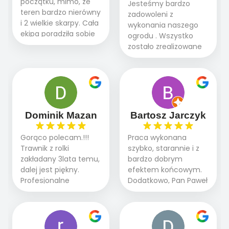
początku, mimo, że
Jesteśmy bardzo
teren bardzo nierówny
zadowoleni z
i 2 wielkie skarpy. Cała
wykonania naszego
ekipa poradziła sobie
ogrodu . Wszystko
WSPANIALE od
zostało zrealizowane
początku do końca,
fachowo, rzetelnie i
profesionalny sprzęt,
zgodnie z naszymi
panowie wiedzą co
oczekiwaniami. Prace
robią. Wszystko poszło
przebiegały sprawnie
sprawnie i szybko.
dzięki temu,że firma
Doradztwo w
działa kompleksowo :
Dominik Mazan
Bartosz Jarczyk
pielęgnacji trawnika
ogrodnictwo,nawodnienie,
teraz i na późniejszym
brukarstwo.Efekt
Gorąco polecam.!!!
Praca wykonana
etapie jest dużym
końcowy przerósł
Trawnik z rolki
szybko, starannie i z
plusem. Teraz razem
nasze oczekiwania.
zakładany 3lata temu,
bardzo dobrym
z dzieckiem i małym
Polecamy tę firmę
dalej jest piękny.
efektem końcowym.
pieskiem cieszymy się
wszystkim , którzy
Profesjonalne
Dodatkowo, Pan Paweł
pięknym trawnikiem :)
marzą o pięknym
podejście do pracy,
chętnie udziela porad
A trawa robi efekt
ogrodzie.
terminowo wykonane
i odpowiedzie na
WOW. Polecam firmę
2 zlecenia na rolkę.
pytania.
w 100%
Polecam.