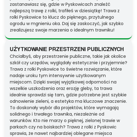
zastanawiasz się, gdzie w Pyskowicach znaleźć
najlepszą trawę z rolki, trafiłeś w dziesiątkę! Trawa z
rolki Pyskowice to klucz do pięknego, przytulnego
ogrodu w mgnieniu oka. Daj się zaskoczyć, jak szybko
zrealizujesz swoje marzenia o idealnym trawniku!
UŻYTKOWANIE PRZESTRZENI PUBLICZNYCH
Chciałbyś, aby przestrzenie publiczne, takie jak okolice
szkół czy urzędów, wyglądały estetycznie i przyjemnie?
Trawa z rolki Pyskowice to świetne rozwiązanie, które
nadaje uroku tym intensywnie użytkowanym
miejscom. Dzięki swojej wyjątkowej odporności na
wszelkie uszkodzenia oraz erozję gleby, ta trawa
idealnie sprawdzi się tam, gdzie potrzebne jest szybkie
odnowienie zieleni, a estetyka ma kluczowe znaczenie.
To doskonały wybór dla projektów, które wymagają
solidnego i trwałego trawnika, niezależnie od
warunków. Kto nie marzy o pięknej, zielonej trawie w
parkach czy na boiskach? Trawa z rolki z Pyskowic
sprawia, że nawet najbardziej oblegane miejsca