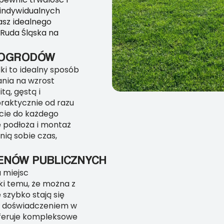
indywidualnych
kasz idealnego
 Ruda Śląska na
H OGRODÓW
ki to idealny sposób
ania na wzrost
tą, gęstą i
raktycznie od razu
ście do każdego
 podłoża i montaż
nią sobie czas,
ENÓW PUBLICZNYCH
a miejsc
ęki temu, że można z
 szybko stają się
m doświadczeniem w
 oferuje kompleksowe