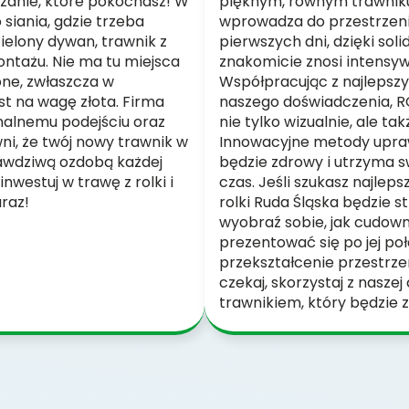
ązanie, które pokochasz! W
pięknym, równym trawniku
siania, gdzie trzeba
wprowadza do przestrzeni 
ielony dywan, trawnik z
pierwszych dni, dzięki sol
montażu. Nie ma tu miejsca
znakomicie znosi intensyw
one, zwłaszcza w
Współpracując z najlepszy
t na wagę złota. Firma
naszego doświadczenia, R
nalnemu podejściu oraz
nie tylko wizualnie, ale t
i, że twój nowy trawnik w
Innowacyjne metody upraw
rawdziwą ozdobą każdej
będzie zdrowy i utrzyma s
inwestuj w trawę z rolki i
czas. Jeśli szukasz najleps
raz!
rolki Ruda Śląska będzie s
wyobraź sobie, jak cudow
prezentować się po jej poł
przekształcenie przestrzen
czekaj, skorzystaj z naszej
trawnikiem, który będzie 