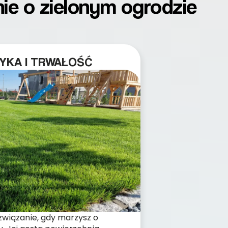
nie o zielonym ogrodzie
YKA I TRWAŁOŚĆ
ozwiązanie, gdy marzysz o