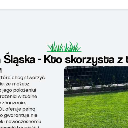
a Śląska - Kto skorzysta z
M
, które chcą stworzyć
ie, że możesz
 jego położeniu!
rażenia wizualne
 znaczenie,
L oferuje pełną
co gwarantuje nie
zięki nowoczesnemu
ewnić trwałość i