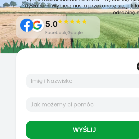
dywanem. Wybierz nas, a przekonasz się, jak 
odrobinę n
5.0
Facebook,Google
WYŚLIJ