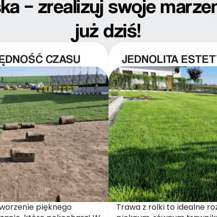
ska – zrealizuj swoje marze
już dziś!
ZĘDNOŚĆ CZASU
JEDNOLITA ESTET
tworzenie pięknego
Trawa z rolki to idealne r