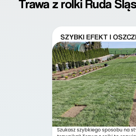
Trawa z rolki Ruda Ślą
SZYBKI EFEKT I OSZC
Szukasz szybkiego sposobu na s