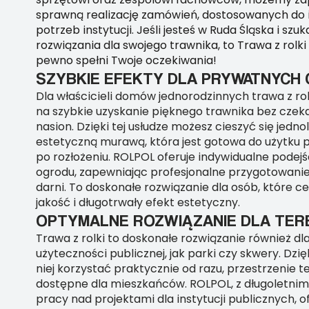
sprawną realizację zamówień, dostosowanych do 
potrzeb instytucji. Jeśli jesteś w Ruda Śląska i szu
rozwiązania dla swojego trawnika, to Trawa z rolki
pewno spełni Twoje oczekiwania!
SZYBKIE EFEKTY DLA PRYWATNYC
Dla właścicieli domów jednorodzinnych trawa z rol
na szybkie uzyskanie pięknego trawnika bez czek
nasion. Dzięki tej usłudze możesz cieszyć się jednoli
estetyczną murawą, która jest gotowa do użytku p
po rozłożeniu. ROLPOL oferuje indywidualne podej
ogrodu, zapewniając profesjonalne przygotowanie
darni. To doskonałe rozwiązanie dla osób, które ce
jakość i długotrwały efekt estetyczny.
OPTYMALNE ROZWIĄZANIE DLA TER
Trawa z rolki to doskonałe rozwiązanie również dl
użyteczności publicznej, jak parki czy skwery. Dzi
niej korzystać praktycznie od razu, przestrzenie te
dostępne dla mieszkańców. ROLPOL, z długoletni
pracy nad projektami dla instytucji publicznych,