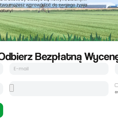
łatwo możesz wprowadzić do swojego życia
atury!
Odbierz Bezpłatną Wycene
o