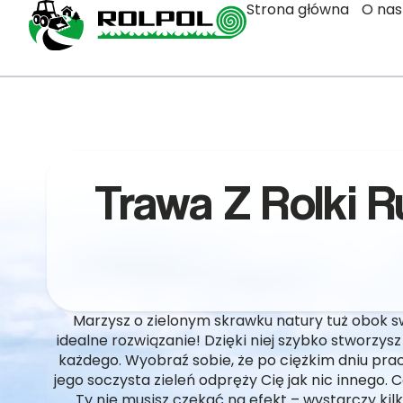
Strona główna
O nas
Trawa Z Rolki R
Marzysz o zielonym skrawku natury tuż obok s
idealne rozwiązanie! Dzięki niej szybko stworzys
każdego. Wyobraź sobie, że po ciężkim dniu prac
jego soczysta zieleń odpręży Cię jak nic innego. 
Ty nie musisz czekać na efekt – wystarczy kil