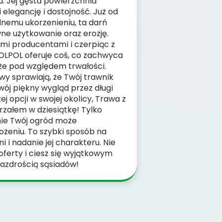
. Jej gęsta powierzchnia
elegancję i dostojność. Już od
idnemu ukorzenieniu, ta darń
ne użytkowanie oraz erozję.
mi producentami i czerpiąc z
OLPOL oferuje coś, co zachwyca
akże pod względem trwałości.
y sprawiają, że Twój trawnik
wój piękny wygląd przez długi
zej opcji w swojej okolicy, Trawa z
trzałem w dziesiątkę! Tylko
nie Twój ogród może
ożeniu. To szybki sposób na
i i nadanie jej charakteru. Nie
 oferty i ciesz się wyjątkowym
zazdrością sąsiadów!