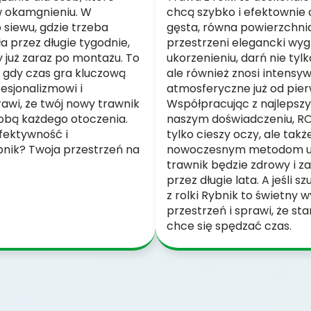
w okamgnieniu. W
chcą szybko i efektownie 
 siewu, gdzie trzeba
gęsta, równa powierzchn
a przez długie tygodnie,
przestrzeni elegancki wyg
 już zaraz po montażu. To
ukorzenieniu, darń nie tylk
 gdy czas gra kluczową
ale również znosi intensy
fesjonalizmowi i
atmosferyczne już od pier
wi, że twój nowy trawnik
Współpracując z najlepsz
obą każdego otoczenia.
naszym doświadczeniu, ROL
fektywność i
tylko cieszy oczy, ale takż
bnik? Twoja przestrzeń na
nowoczesnym metodom u
trawnik będzie zdrowy i z
przez długie lata. A jeśli 
z rolki Rybnik to świetny
przestrzeń i sprawi, że st
chce się spędzać czas.