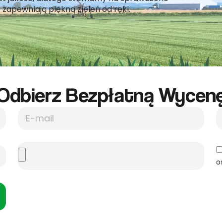
 zapewniają piękną zieleń od ręki.
Odbierz Bezpłatną Wycene
o