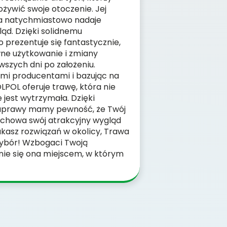
ożywić swoje otoczenie. Jej
ia natychmiastowo nadaje
ląd. Dzięki solidnemu
o prezentuje się fantastycznie,
wne użytkowanie i zmiany
wszych dni po założeniu.
ymi producentami i bazując na
POL oferuje trawę, która nie
e jest wytrzymała. Dzięki
prawy mamy pewność, że Twój
achowa swój atrakcyjny wygląd
szukasz rozwiązań w okolicy, Trawa
 wybór! Wzbogaci Twoją
anie się ona miejscem, w którym