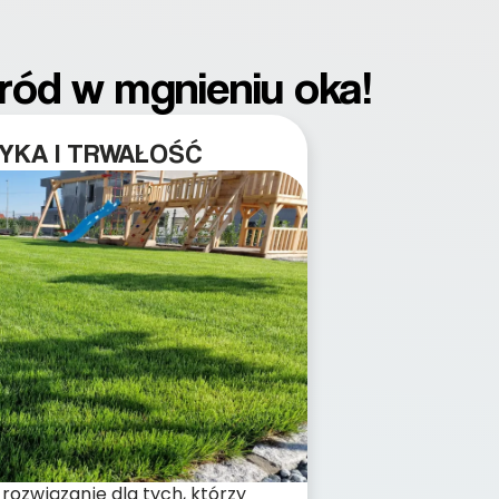
gród w mgnieniu oka!
YKA I TRWAŁOŚĆ
 rozwiązanie dla tych, którzy