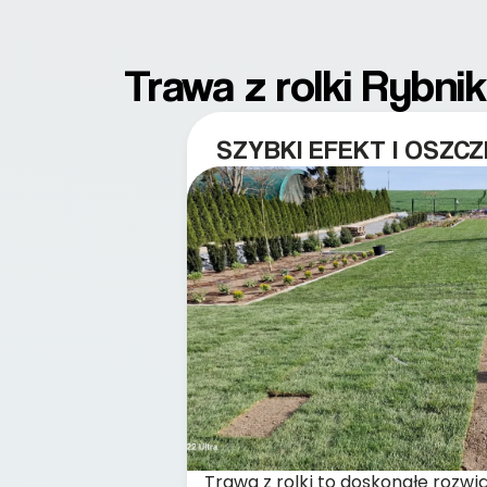
Trawa z rolki Rybni
SZYBKI EFEKT I OSZC
Trawa z rolki to doskonałe rozwią