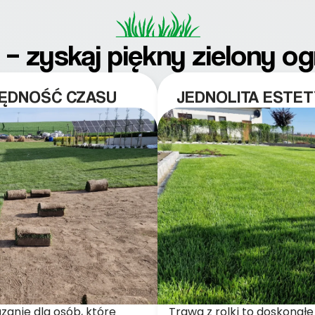
k – zyskaj piękny zielony o
ZĘDNOŚĆ CZASU
JEDNOLITA ESTET
zanie dla osób, które
Trawa z rolki to doskonałe