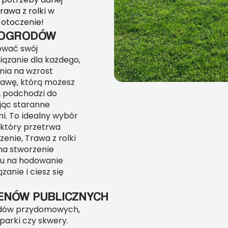
trawa z rolki w
 otoczenie!
H OGRODÓW
żować swój
iązanie dla każdego,
nia na wzrost
urawę, którą możesz
L podchodzi do
jąc staranne
i. To idealny wybór
, który przetrwa
zenie, Trawa z rolki
 na stworzenie
asu na hodowanie
anie i ciesz się
ENÓW PUBLICZNYCH
grodów przydomowych,
 parki czy skwery.