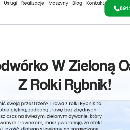
Usługi
Realizacje
Maszyny
Blog
Kontakt
691 
dwórko W Zieloną Oa
Z Rolki Rybnik!
nić swoją przestrzeń? Trawa z rolki Rybnik to
 sobie piękną, zadbaną trawę bez zbędnych
sz czas na świeżym, zielonym dywanie, który
lowanym trawnikom, masz gwarancję, że efekt
st jakość, dlatego stawiamy na sprawdzone