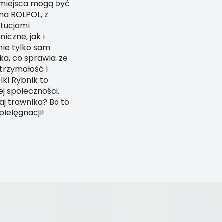
 miejsca mogą być
ma ROLPOL, z
ytucjami
iczne, jak i
nie tylko sam
ka, co sprawia, że
ytrzymałość i
ki Rybnik to
j społeczności.
j trawnika? Bo to
pielęgnacji!