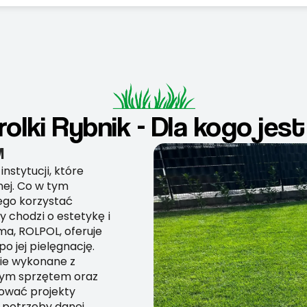
rolki Rybnik - Dla kogo jest
M
instytucji, które
nej. Co w tym
ego korzystać
y chodzi o estetykę i
ma, ROLPOL, oferuje
o jej pielęgnację.
zie wykonane z
nym sprzętem oraz
ować projekty
i potrzeby danej