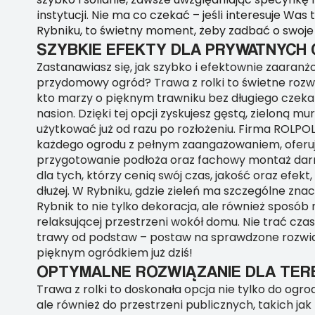
instytucji. Nie ma co czekać – jeśli interesuje Was 
Rybniku, to świetny moment, żeby zadbać o swoje
SZYBKIE EFEKTY DLA PRYWATNYC
Zastanawiasz się, jak szybko i efektownie zaaran
przydomowy ogród? Trawa z rolki to świetne rozw
kto marzy o pięknym trawniku bez długiego czeka
nasion. Dzięki tej opcji zyskujesz gęstą, zieloną m
użytkować już od razu po rozłożeniu. Firma ROLPO
każdego ogrodu z pełnym zaangażowaniem, oferu
przygotowanie podłoża oraz fachowy montaż darn
dla tych, którzy cenią swój czas, jakość oraz efekt
dłużej. W Rybniku, gdzie zieleń ma szczególne znac
Rybnik to nie tylko dekoracja, ale również sposób
relaksującej przestrzeni wokół domu. Nie trać cz
trawy od podstaw – postaw na sprawdzone rozwiąz
pięknym ogródkiem już dziś!
OPTYMALNE ROZWIĄZANIE DLA TER
Trawa z rolki to doskonała opcja nie tylko do o
ale również do przestrzeni publicznych, takich jak