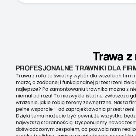
Trawa z 
PROFESJONALNE TRAWNIKI DLA FIR
Trawa z rolki to świetny wybór dla wszelkich firm i 
marzą o zadbanej i funkcjonalnej przestrzeni zielo
najlepsze? Po zamontowaniu trawnika można z ni
niemal od razu! To niezwykle istotne, zwłaszcza gd
wrażenie, jakie robią tereny zewnętrzne. Nasza fir
pełne wsparcie – od zaprojektowania przestrzeni p
Dzięki temu możecie być pewni, że wszystko będ
najwyższą starannością. Dysponujemy nowoczes
doświadczonym zespołem, co pozwala nam realiz
szybko i solidnie, zawsze uwzględniając specyfikę 