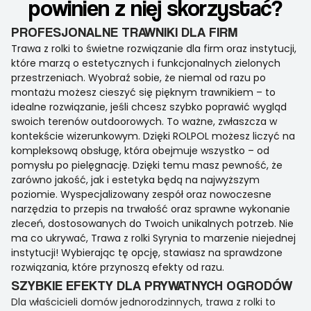
powinien z niej skorzystać?
PROFESJONALNE TRAWNIKI DLA FIRM
Trawa z rolki to świetne rozwiązanie dla firm oraz instytucji,
które marzą o estetycznych i funkcjonalnych zielonych
przestrzeniach. Wyobraź sobie, że niemal od razu po
montażu możesz cieszyć się pięknym trawnikiem – to
idealne rozwiązanie, jeśli chcesz szybko poprawić wygląd
swoich terenów outdoorowych. To ważne, zwłaszcza w
kontekście wizerunkowym. Dzięki ROLPOL możesz liczyć na
kompleksową obsługę, która obejmuje wszystko – od
pomysłu po pielęgnację. Dzięki temu masz pewność, że
zarówno jakość, jak i estetyka będą na najwyższym
poziomie. Wyspecjalizowany zespół oraz nowoczesne
narzędzia to przepis na trwałość oraz sprawne wykonanie
zleceń, dostosowanych do Twoich unikalnych potrzeb. Nie
ma co ukrywać, Trawa z rolki Syrynia to marzenie niejednej
instytucji! Wybierając tę opcję, stawiasz na sprawdzone
rozwiązania, które przynoszą efekty od razu.
SZYBKIE EFEKTY DLA PRYWATNYCH OGRODÓW
Dla właścicieli domów jednorodzinnych, trawa z rolki to