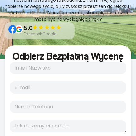
natychmiastowego rozkładania. Z nami Twój ogród
nabierze nowego życia, a Ty zyskasz przestrzeń do relaksu i
spotkań z bliskimi. Dlaczego czekać, skoro piękny trawnik
może być na wyciągnięcie ręki?
5.0
Facebook,Google
Odbierz Bezpłatną Wycenę