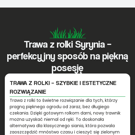
Trawa z rolki Syrynia –
perfekcyjny sposób na piękną
posesję
TRAWA Z ROLKI – SZYBKIE I ESTETYCZNE
ROZWIĄZANIE
Trawa z rolki to świetne rozwiązanie dla tych, którzy
pragną pięknego ogrodu od zaraz, bez długiego
czekania. Dzięki gotowym rolkom darni, nowy trawnik
można uzyskać niemal od ręki. To doskonała
alternatywa dla klasycznego siania, która pozwala
zaoszczędzić mnóstwo czasu i cieszyć się zielonym