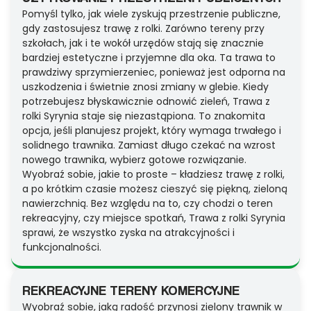
Pomyśl tylko, jak wiele zyskują przestrzenie publiczne,
gdy zastosujesz trawę z rolki. Zarówno tereny przy
szkołach, jak i te wokół urzędów stają się znacznie
bardziej estetyczne i przyjemne dla oka. Ta trawa to
prawdziwy sprzymierzeniec, ponieważ jest odporna na
uszkodzenia i świetnie znosi zmiany w glebie. Kiedy
potrzebujesz błyskawicznie odnowić zieleń, Trawa z
rolki Syrynia staje się niezastąpiona. To znakomita
opcja, jeśli planujesz projekt, który wymaga trwałego i
solidnego trawnika. Zamiast długo czekać na wzrost
nowego trawnika, wybierz gotowe rozwiązanie.
Wyobraź sobie, jakie to proste – kładziesz trawę z rolki,
a po krótkim czasie możesz cieszyć się piękną, zieloną
nawierzchnią. Bez względu na to, czy chodzi o teren
rekreacyjny, czy miejsce spotkań, Trawa z rolki Syrynia
sprawi, że wszystko zyska na atrakcyjności i
funkcjonalności.
REKREACYJNE TERENY KOMERCYJNE
Wyobraź sobie, jaką radość przynosi zielony trawnik w