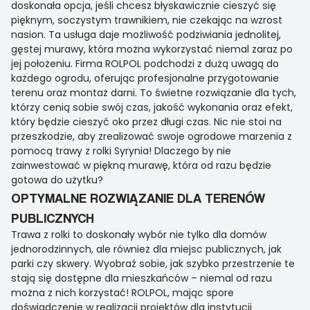
doskonała opcja, jeśli chcesz błyskawicznie cieszyć się
pięknym, soczystym trawnikiem, nie czekając na wzrost
nasion. Ta usługa daje możliwość podziwiania jednolitej,
gęstej murawy, która można wykorzystać niemal zaraz po
jej położeniu. Firma ROLPOL podchodzi z dużą uwagą do
każdego ogrodu, oferując profesjonalne przygotowanie
terenu oraz montaż darni. To świetne rozwiązanie dla tych,
którzy cenią sobie swój czas, jakość wykonania oraz efekt,
który będzie cieszyć oko przez długi czas. Nic nie stoi na
przeszkodzie, aby zrealizować swoje ogrodowe marzenia z
pomocą trawy z rolki Syrynia! Dlaczego by nie
zainwestować w piękną murawę, która od razu będzie
gotowa do użytku?
OPTYMALNE ROZWIĄZANIE DLA TERENÓW
PUBLICZNYCH
Trawa z rolki to doskonały wybór nie tylko dla domów
jednorodzinnych, ale również dla miejsc publicznych, jak
parki czy skwery. Wyobraź sobie, jak szybko przestrzenie te
stają się dostępne dla mieszkańców – niemal od razu
można z nich korzystać! ROLPOL, mając spore
doświadczenie w realizacji projektów dla instytucji