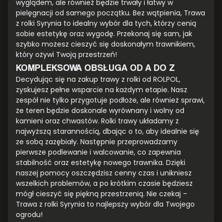
wyglądem, ale również będzie trwały i łatwy w
pielęgnacji od samego początku. Bez wątpienia, Trawa
z rolki Syrynia to idealny wybór dla tych, którzy cenią
sobie estetykę oraz wygodę. Przekonaj się sam, jak
szybko możesz cieszyć się doskonałym trawnikiem,
który ożywi Twoją przestrzeń!
KOMPLEKSOWA OBSŁUGA OD A DO Z
Decydując się na zakup trawy z rolki od ROLPOL,
zyskujesz pełne wsparcie na każdym etapie. Nasz
zespół nie tylko przygotuje podłoże, ale również sprawi,
że teren będzie doskonale wyrównany i wolny od
kamieni oraz chwastów. Rolki trawy układamy z
najwyższą starannością, dbając o to, aby idealnie się
ze sobą zazębiały. Następnie przeprowadzamy
pierwsze podlewanie i walcowanie, co zapewnia
stabilność oraz estetykę nowego trawnika. Dzięki
naszej pomocy oszczędzisz cenny czas i unikniesz
wszelkich problemów, a po krótkim czasie będziesz
mógł cieszyć się piękną przestrzenią. Nie czekaj –
Trawa z rolki Syrynia to najlepszy wybór dla Twojego
ogrodu!