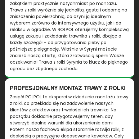
zakątkiem praktycznie natychmiast po montażu.
Trawa z rolki wyróżnia się jednolitą, gęstą i odporną na
zniszczenia powierzchnią, co czyni ją idealnym
wyborem zarówno do intensywnego użytku, jak i do
relaksu w ogrodzie. W ROLPOL oferujemy kompleksową
usługę zakupu i zakładania trawnika z rolki, dbając o
każdy szczegół – od przygotowania gleby po
późniejszą pielęgnację. Właśnie w Syryni możecie
znaleźć naszą ofertę, która z łatwością spełni Wasze
oczekiwania! Trawa z rolki Syrynia to klucz do pięknego
ogrodu bez zbędnego zachodu.
PROFESJONALNY MONTAŻ TRAWY Z ROLKI
Zespół ROLPOL to eksperci w dziedzinie montażu trawy
z rolki, co przekłada się na zadowolenie naszych
klientów z efektów oraz trwałości ich trawnika. Na
początku dokładnie przygotowujemy teren, aby
stworzyć idealne warunki dla ukorzenienia darni.
Potem nasza fachowa ekipa starannie rozwija rolki, z
dbałością o precyzyjne dopasowanie kawałków. Cały