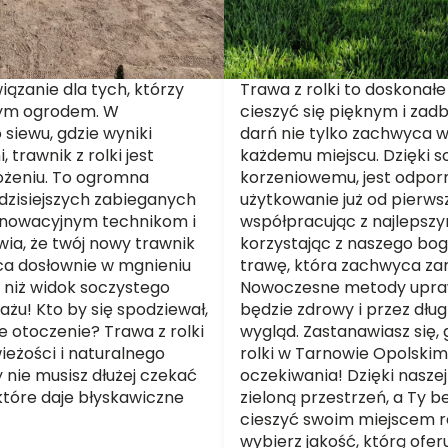
iązanie dla tych, którzy
Trawa z rolki to doskonałe 
nym ogrodem. W
cieszyć się pięknym i zad
siewu, gdzie wyniki
darń nie tylko zachwyca w
trawnik z rolki jest
każdemu miejscu. Dzięki 
ożeniu. To ogromna
korzeniowemu, jest odporn
dzisiejszych zabieganych
użytkowanie już od pierws
innowacyjnym technikom i
współpracując z najlepsz
ia, że twój nowy trawnik
korzystając z naszego bog
ca dosłownie w mgnieniu
trawę, która zachwyca zaró
 niż widok soczystego
Nowoczesne metody uprawy
żu! Kto by się spodziewał,
będzie zdrowy i przez dłu
e otoczenie? Trawa z rolki
wygląd. Zastanawiasz się, 
eżości i naturalnego
rolki w Tarnowie Opolskim
y nie musisz dłużej czekać
oczekiwania! Dzięki naszej
które daje błyskawiczne
zieloną przestrzeń, a Ty 
cieszyć swoim miejscem rel
wybierz jakość, którą ofer