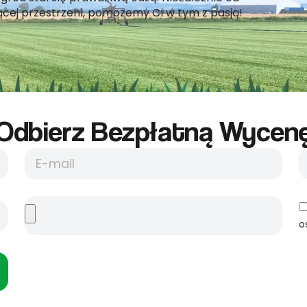
jącej przestrzeni, pomożemy Ci w tym z pasją!
Odbierz Bezpłatną Wycene
o