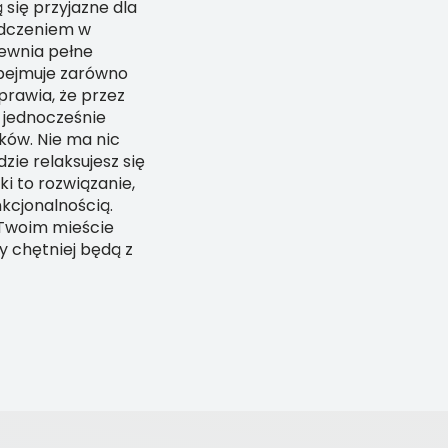
 się przyjazne dla
adczeniem w
pewnia pełne
obejmuje zarówno
sprawia, że przez
 jednocześnie
ów. Nie ma nic
zie relaksujesz się
i to rozwiązanie,
kcjonalnością.
 Twoim mieście
 chętniej będą z