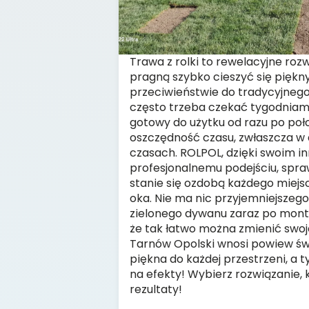
Trawa z rolki to rewelacyjne rozw
pragną szybko cieszyć się pięk
przeciwieństwie do tradycyjnego 
często trzeba czekać tygodniami, 
gotowy do użytku od razu po poł
oszczędność czasu, zwłaszcza w 
czasach. ROLPOL, dzięki swoim 
profesjonalnemu podejściu, spraw
stanie się ozdobą każdego miejs
oka. Nie ma nic przyjemniejszego
zielonego dywanu zaraz po monta
że tak łatwo można zmienić swoj
Tarnów Opolski wnosi powiew świ
piękna do każdej przestrzeni, a t
na efekty! Wybierz rozwiązanie, 
rezultaty!