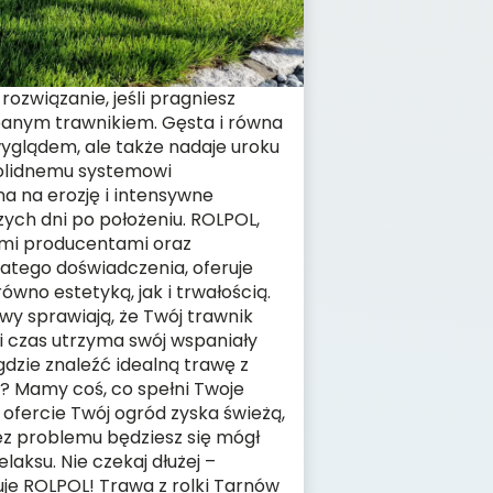
rozwiązanie, jeśli pragniesz
banym trawnikiem. Gęsta i równa
yglądem, ale także nadaje uroku
solidnemu systemowi
a na erozję i intensywne
zych dni po położeniu. ROLPOL,
ymi producentami oraz
atego doświadczenia, oferuje
wno estetyką, jak i trwałością.
 sprawiają, że Twój trawnik
gi czas utrzyma swój wspaniały
gdzie znaleźć idealną trawę z
? Mamy coś, co spełni Twoje
 ofercie Twój ogród zyska świeżą,
bez problemu będziesz się mógł
aksu. Nie czekaj dłużej –
uje ROLPOL! Trawa z rolki Tarnów