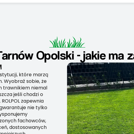
 Tarnów Opolski - jakie ma
M
nstytucji, które marzą
h. Wyobraź sobie, że
m trawnikiem niemal
zcza jeśli chodzi o
h. ROLPOL zapewnia
gwarantuje nie tylko
Dysponujemy
zonych fachowców,
eceń, dostosowanych
 mniejszych