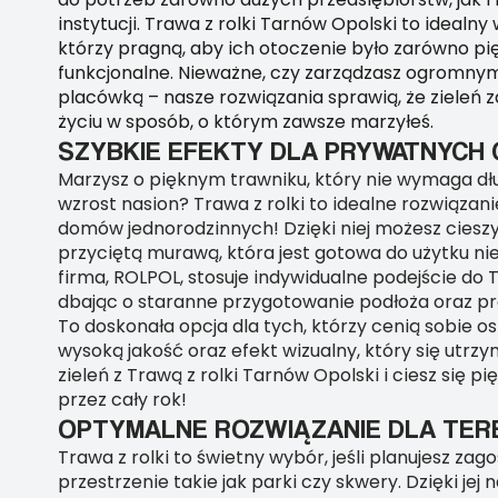
instytucji. Trawa z rolki Tarnów Opolski to idealny
którzy pragną, aby ich otoczenie było zarówno pięk
funkcjonalne. Nieważne, czy zarządzasz ogromny
placówką – nasze rozwiązania sprawią, że zieleń 
życiu w sposób, o którym zawsze marzyłeś.
SZYBKIE EFEKTY DLA PRYWATNYC
Marzysz o pięknym trawniku, który nie wymaga dł
wzrost nasion? Trawa z rolki to idealne rozwiązanie
domów jednorodzinnych! Dzięki niej możesz cieszy
przyciętą murawą, która jest gotowa do użytku ni
firma, ROLPOL, stosuje indywidualne podejście do 
dbając o staranne przygotowanie podłoża oraz pr
To doskonała opcja dla tych, którzy cenią sobie o
wysoką jakość oraz efekt wizualny, który się utrzy
zieleń z Trawą z rolki Tarnów Opolski i ciesz się 
przez cały rok!
OPTYMALNE ROZWIĄZANIE DLA TER
Trawa z rolki to świetny wybór, jeśli planujesz z
przestrzenie takie jak parki czy skwery. Dzięki je