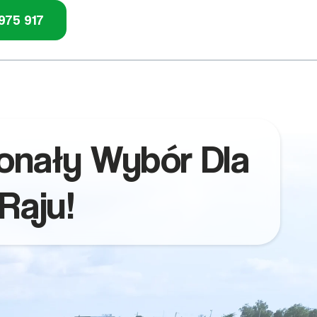
975 917
konały Wybór Dla
Raju!