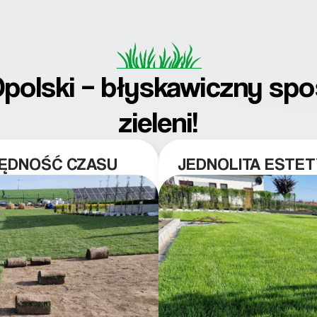
Opolski – błyskawiczny sp
zieleni!
ZĘDNOŚĆ CZASU
JEDNOLITA ESTET