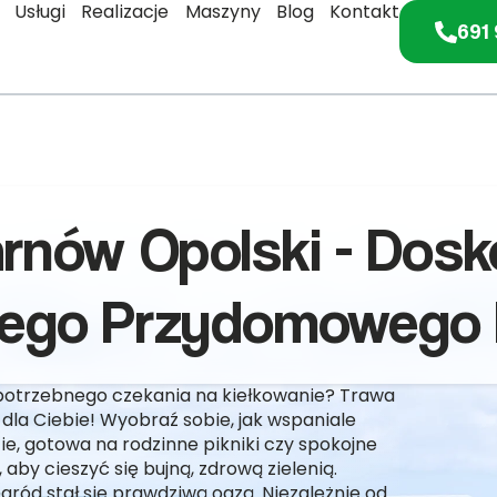
Usługi
Realizacje
Maszyny
Blog
Kontakt
691 
arnów Opolski - Dos
ego Przydomowego 
potrzebnego czekania na kiełkowanie? Trawa
 dla Ciebie! Wyobraź sobie, jak wspaniale
, gotowa na rodzinne pikniki czy spokojne
 aby cieszyć się bujną, zdrową zielenią.
gród stał się prawdziwą oazą. Niezależnie od