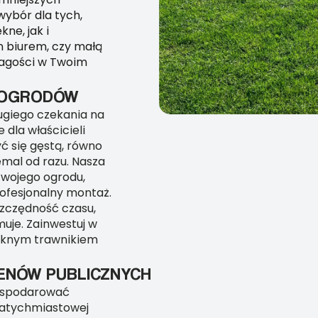
 wybór dla tych,
ne, jak i
m biurem, czy małą
zagości w Twoim
H OGRODÓW
ugiego czekania na
 dla właścicieli
ć się gęstą, równo
emal od razu. Nasza
Twojego ogrodu,
ofesjonalny montaż.
szczędność czasu,
muje. Zainwestuj w
pięknym trawnikiem
ENÓW PUBLICZNYCH
agospodarować
j natychmiastowej