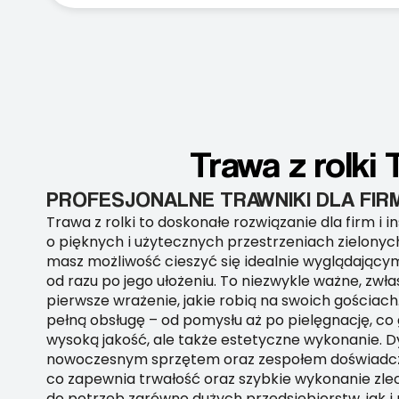
Trawa z rolki
PROFESJONALNE TRAWNIKI DLA FIR
Trawa z rolki to doskonałe rozwiązanie dla firm i i
o pięknych i użytecznych przestrzeniach zielonyc
masz możliwość cieszyć się idealnie wyglądający
od razu po jego ułożeniu. To niezwykle ważne, zwłas
pierwsze wrażenie, jakie robią na swoich gościac
pełną obsługę – od pomysłu aż po pielęgnację, co 
wysoką jakość, ale także estetyczne wykonanie. 
nowoczesnym sprzętem oraz zespołem doświadc
co zapewnia trwałość oraz szybkie wykonanie zl
do potrzeb zarówno dużych przedsiębiorstw, jak i