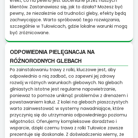
efekt, co na pewno jest doceniane przez naszych
klientów. Zastanawiasz się, jak to działa? Możesz być
pewny, że niezależnie od trudności gleby, efekty będą
zachwycające. Warto spróbować tego rozwiązania,
szczególnie w Tułowicach, gdzie lokalne warunki mogą
być zróżnicowane.
ODPOWIEDNIA PIELĘGNACJA NA
RÓŻNORODNYCH GLEBACH
Po zainstalowaniu trawy z rolki, kluczowe jest, aby
odpowiednio o nią zadbać, co zapewni jej zdrowy
rozwój w różnych warunkach glebowych. Na glebach
gliniastych istotne jest regularne napowietrzanie,
ponieważ to pomoże uniknąć problemów z drenażem i
powstawaniem kałuż. Z kolei na glebach piaszczystych
warto zainwestować w systemy nawadniające, które
przyczynią się do utrzymania odpowiedniego poziomu
wilgotności. Oferujemy kompleksowe doradztwo i
wsparcie, dzięki czemu trawa z rolki Tułowice zawsze
prezentuje się doskonale. Z doświadczenia wiemy, że