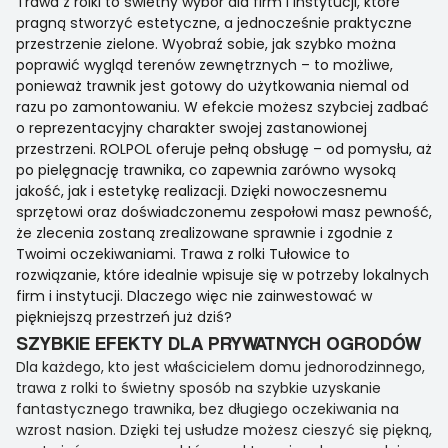
Trawa z rolki to świetny wybór dla firm i instytucji, które
pragną stworzyć estetyczne, a jednocześnie praktyczne
przestrzenie zielone. Wyobraź sobie, jak szybko można
poprawić wygląd terenów zewnętrznych – to możliwe,
ponieważ trawnik jest gotowy do użytkowania niemal od
razu po zamontowaniu. W efekcie możesz szybciej zadbać
o reprezentacyjny charakter swojej zastanowionej
przestrzeni. ROLPOL oferuje pełną obsługę – od pomysłu, aż
po pielęgnację trawnika, co zapewnia zarówno wysoką
jakość, jak i estetykę realizacji. Dzięki nowoczesnemu
sprzętowi oraz doświadczonemu zespołowi masz pewność,
że zlecenia zostaną zrealizowane sprawnie i zgodnie z
Twoimi oczekiwaniami. Trawa z rolki Tułowice to
rozwiązanie, które idealnie wpisuje się w potrzeby lokalnych
firm i instytucji. Dlaczego więc nie zainwestować w
piękniejszą przestrzeń już dziś?
SZYBKIE EFEKTY DLA PRYWATNYCH OGRODÓW
Dla każdego, kto jest właścicielem domu jednorodzinnego,
trawa z rolki to świetny sposób na szybkie uzyskanie
fantastycznego trawnika, bez długiego oczekiwania na
wzrost nasion. Dzięki tej usłudze możesz cieszyć się piękną,