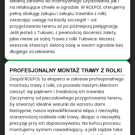
idealną zarówno do intensywnego użytkowania, jak i
na relaksujące chwile w ogrodzie. W ROLPOL oferujemy
pełną obsługę zakupu i zakupu trawnika z rolki,
zwracając uwagę na każdy szczegół – od
przygotowania terenu aż po późniejszą pielęgnację.
Jeśli jesteś z Tułowic, z pewnością docenisz zalety,
jakie niesie ze sobą Trawa z rolki Tułowice. Możesz
wreszcie stworzyć zieloną oazę w swoim ogrodzie bez
długiego oczekiwania.
PROFESJONALNY MONTAŻ TRAWY Z ROLKI
Zespół ROLPOL to eksperci w zakresie profesjonalnego
montażu trawy z rolki, co pozwala naszym klientom
cieszyć się pięknem i trwałością ich trawnika.
Zaczynamy od pieczołowitego przygotowania terenu,
by stworzyć idealne warunki do wzrostu darni.
Następnie, nasza wykwalifikowana ekipa z niezwykłą
starannością rozkłada rolki trawy, dbając o niezwykłą
precyzję przy ich dopasowywaniu. Na końcu procesu
montujemy system nawadniający, a jeśli zajdzie taka