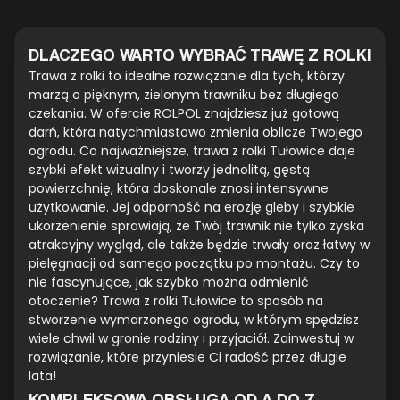
DLACZEGO WARTO WYBRAĆ TRAWĘ Z ROLKI
Trawa z rolki to idealne rozwiązanie dla tych, którzy
marzą o pięknym, zielonym trawniku bez długiego
czekania. W ofercie ROLPOL znajdziesz już gotową
darń, która natychmiastowo zmienia oblicze Twojego
ogrodu. Co najważniejsze, trawa z rolki Tułowice daje
szybki efekt wizualny i tworzy jednolitą, gęstą
powierzchnię, która doskonale znosi intensywne
użytkowanie. Jej odporność na erozję gleby i szybkie
ukorzenienie sprawiają, że Twój trawnik nie tylko zyska
atrakcyjny wygląd, ale także będzie trwały oraz łatwy w
pielęgnacji od samego początku po montażu. Czy to
nie fascynujące, jak szybko można odmienić
otoczenie? Trawa z rolki Tułowice to sposób na
stworzenie wymarzonego ogrodu, w którym spędzisz
wiele chwil w gronie rodziny i przyjaciół. Zainwestuj w
rozwiązanie, które przyniesie Ci radość przez długie
lata!
KOMPLEKSOWA OBSŁUGA OD A DO Z