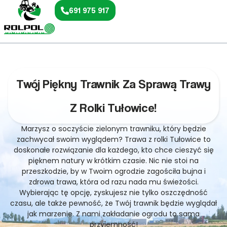
691 975 917
Twój Piękny Trawnik Za Sprawą Trawy
Z Rolki Tułowice!
Marzysz o soczyście zielonym trawniku, który będzie
zachwycał swoim wyglądem? Trawa z rolki Tułowice to
doskonałe rozwiązanie dla każdego, kto chce cieszyć się
pięknem natury w krótkim czasie. Nic nie stoi na
przeszkodzie, by w Twoim ogrodzie zagościła bujna i
zdrowa trawa, która od razu nada mu świeżości.
Wybierając tę opcję, zyskujesz nie tylko oszczędność
czasu, ale także pewność, że Twój trawnik będzie wyglądał
jak marzenie. Z nami zakładanie ogrodu to sama
przyjemność!