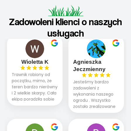
Zadowoleni klienci o naszych
usługach
Wioletta K
Agnieszka
Jeczmienny
Trawnik robiony od
początku, mimo, że
Jesteśmy bardzo
teren bardzo nierówny
zadowoleni z
i 2 wielkie skarpy. Cała
wykonania naszego
ekipa poradziła sobie
ogrodu . Wszystko
WSPANIALE od
zostało zrealizowane
początku do końca,
fachowo, rzetelnie i
profesionalny sprzęt,
zgodnie z naszymi
panowie wiedzą co
oczekiwaniami. Prace
robią. Wszystko poszło
przebiegały sprawnie