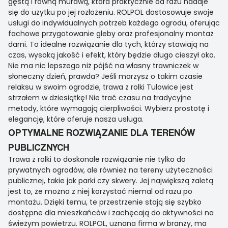
gęstą i równą murawą, która praktycznie od razu nadaje
się do użytku po jej rozłożeniu. ROLPOL dostosowuje swoje
usługi do indywidualnych potrzeb każdego ogrodu, oferując
fachowe przygotowanie gleby oraz profesjonalny montaż
darni. To idealne rozwiązanie dla tych, którzy stawiają na
czas, wysoką jakość i efekt, który będzie długo cieszył oko.
Nie ma nic lepszego niż pójść na własny trawniczek w
słoneczny dzień, prawda? Jeśli marzysz o takim czasie
relaksu w swoim ogrodzie, trawa z rolki Tułowice jest
strzałem w dziesiątkę! Nie trać czasu na tradycyjne
metody, które wymagają cierpliwości. Wybierz prostotę i
elegancję, które oferuje nasza usługa.
OPTYMALNE ROZWIĄZANIE DLA TERENÓW
PUBLICZNYCH
Trawa z rolki to doskonałe rozwiązanie nie tylko do
prywatnych ogrodów, ale również na tereny użyteczności
publicznej, takie jak parki czy skwery. Jej największą zaletą
jest to, że można z niej korzystać niemal od razu po
montażu. Dzięki temu, te przestrzenie stają się szybko
dostępne dla mieszkańców i zachęcają do aktywności na
świeżym powietrzu. ROLPOL, uznana firma w branży, ma