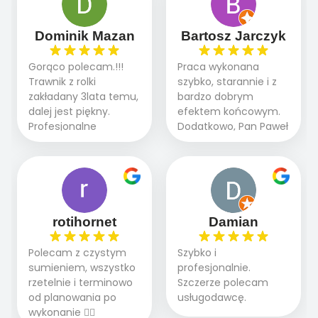
sprawnie i szybko.
dzięki temu,że firma
Doradztwo w
działa kompleksowo :
Dominik Mazan
Bartosz Jarczyk
pielęgnacji trawnika
ogrodnictwo,nawodnienie,
teraz i na późniejszym
brukarstwo.Efekt
Gorąco polecam.!!!
Praca wykonana
etapie jest dużym
końcowy przerósł
Trawnik z rolki
szybko, starannie i z
plusem. Teraz razem
nasze oczekiwania.
zakładany 3lata temu,
bardzo dobrym
z dzieckiem i małym
Polecamy tę firmę
dalej jest piękny.
efektem końcowym.
pieskiem cieszymy się
wszystkim , którzy
Profesjonalne
Dodatkowo, Pan Paweł
pięknym trawnikiem :)
marzą o pięknym
podejście do pracy,
chętnie udziela porad
A trawa robi efekt
ogrodzie.
terminowo wykonane
i odpowiedzie na
WOW. Polecam firmę
2 zlecenia na rolkę.
pytania.
w 100%
Polecam.
rotihornet
Damian
Polecam z czystym
Szybko i
sumieniem, wszystko
profesjonalnie.
rzetelnie i terminowo
Szczerze polecam
od planowania po
usługodawcę.
wykonanie 👍🏻