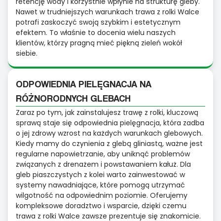
retencję wody i korzystnie wpłynie na strukturę gleby.
Nawet w trudniejszych warunkach trawa z rolki Walce
potrafi zaskoczyć swoją szybkim i estetycznym
efektem. To właśnie to docenia wielu naszych
klientów, którzy pragną mieć piękną zieleń wokół
siebie.
ODPOWIEDNIA PIELĘGNACJA NA
RÓŻNORODNYCH GLEBACH
Zaraz po tym, jak zainstalujesz trawę z rolki, kluczową
sprawą staje się odpowiednia pielęgnacja, która zadba
o jej zdrowy wzrost na każdych warunkach glebowych.
Kiedy mamy do czynienia z glebą gliniastą, ważne jest
regularne napowietrzanie, aby uniknąć problemów
związanych z drenażem i powstawaniem kałuż. Dla
gleb piaszczystych z kolei warto zainwestować w
systemy nawadniające, które pomogą utrzymać
wilgotność na odpowiednim poziomie. Oferujemy
kompleksowe doradztwo i wsparcie, dzięki czemu
trawa z rolki Walce zawsze prezentuje się znakomicie.