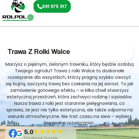
691 975 917
Trawa Z Rolki Walce
Marzysz o pięknym, zielonym trawniku, który będzie ozdobą
Twojego ogrodu? Trawa z rolki Walce to doskonałe
rozwiązanie dla wszystkich, którzy pragną szybko cieszyć
się bujną, soczystą trawą bez czekania na jej wzrost. To jak
zamówienie gotowego efektu – w kilka chwil stworzysz
estetyczną przestrzeń, która zachwyci rodzinę i sąsiadów.
Nasza trawa z rolki jest starannie pielęgnowana, co
sprawia, że jest nie tylko estetyczna, ale także odporna na
warunki atmosferyczne. Nie trać czasu na siew – wybierz
wygodne rozwiązanie!
5.0
Facebook,Google