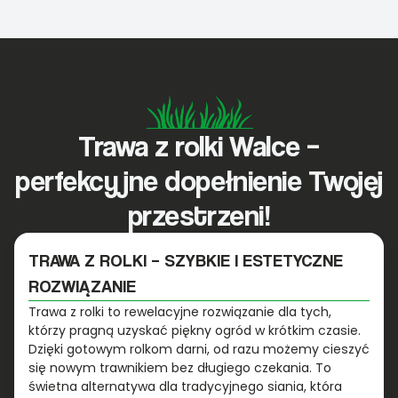
Trawa z rolki Walce –
perfekcyjne dopełnienie Twojej
przestrzeni!
TRAWA Z ROLKI – SZYBKIE I ESTETYCZNE
ROZWIĄZANIE
Trawa z rolki to rewelacyjne rozwiązanie dla tych,
którzy pragną uzyskać piękny ogród w krótkim czasie.
Dzięki gotowym rolkom darni, od razu możemy cieszyć
się nowym trawnikiem bez długiego czekania. To
świetna alternatywa dla tradycyjnego siania, która