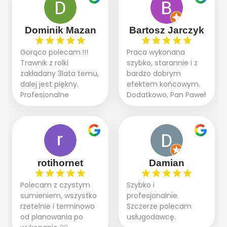
robią. Wszystko poszło
przebiegały sprawnie
sprawnie i szybko.
dzięki temu,że firma
Doradztwo w
działa kompleksowo :
Dominik Mazan
Bartosz Jarczyk
pielęgnacji trawnika
ogrodnictwo,nawodnienie,
teraz i na późniejszym
brukarstwo.Efekt
Gorąco polecam.!!!
Praca wykonana
etapie jest dużym
końcowy przerósł
Trawnik z rolki
szybko, starannie i z
plusem. Teraz razem
nasze oczekiwania.
zakładany 3lata temu,
bardzo dobrym
z dzieckiem i małym
Polecamy tę firmę
dalej jest piękny.
efektem końcowym.
pieskiem cieszymy się
wszystkim , którzy
Profesjonalne
Dodatkowo, Pan Paweł
pięknym trawnikiem :)
marzą o pięknym
podejście do pracy,
chętnie udziela porad
A trawa robi efekt
ogrodzie.
terminowo wykonane
i odpowiedzie na
WOW. Polecam firmę
2 zlecenia na rolkę.
pytania.
w 100%
Polecam.
rotihornet
Damian
Polecam z czystym
Szybko i
sumieniem, wszystko
profesjonalnie.
rzetelnie i terminowo
Szczerze polecam
od planowania po
usługodawcę.