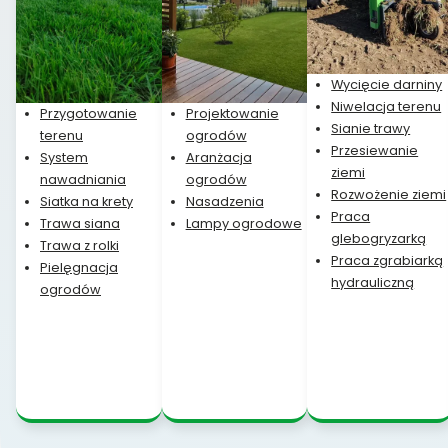
Wycięcie darniny
Niwelacja terenu
Przygotowanie
Projektowanie
Sianie trawy
terenu
ogrodów
Przesiewanie
System
Aranżacja
ziemi
nawadniania
ogrodów
Rozwożenie ziemi
Siatka na krety
Nasadzenia
Praca
Trawa siana
Lampy ogrodowe
glebogryzarką
Trawa z rolki
Praca zgrabiarką
Pielęgnacja
hydrauliczną
ogrodów