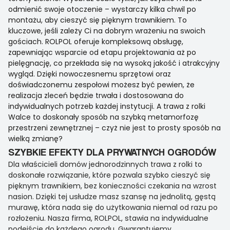
odmienić swoje otoczenie – wystarczy kilka chwil po
montażu, aby cieszyć się pięknym trawnikiem. To
kluczowe, jeśli zależy Ci na dobrym wrażeniu na swoich
gościach. ROLPOL oferuje kompleksową obsługę,
zapewniając wsparcie od etapu projektowania aż po
pielęgnację, co przekłada się na wysoką jakość i atrakcyjny
wygląd. Dzięki nowoczesnemu sprzętowi oraz
doświadczonemu zespołowi możesz być pewien, że
realizacja zleceń będzie trwała i dostosowana do
indywidualnych potrzeb każdej instytucji. A trawa z rolki
Walce to doskonały sposób na szybką metamorfozę
przestrzeni zewnętrznej – czyż nie jest to prosty sposób na
wielką zmianę?
SZYBKIE EFEKTY DLA PRYWATNYCH OGRODÓW
Dla właścicieli domów jednorodzinnych trawa z rolki to
doskonałe rozwiązanie, które pozwala szybko cieszyć się
pięknym trawnikiem, bez konieczności czekania na wzrost
nasion. Dzięki tej usłudze masz szansę na jednolitą, gęstą
murawę, która nada się do użytkowania niemal od razu po
rozłożeniu. Nasza firma, ROLPOL, stawia na indywidualne
podejście do każdego ogrodu. Gwarantujemy