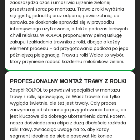
zaoszczędza czas i umożliwia ujrzenie zielonej
przestrzeni zaraz po montażu. Trawa z rolki wyróżnia
się gęstą, jednolitą oraz odporną powierzchnią, co
sprawia, że doskonale sprawdzi się w przypadku
intensywnego użytkowania, a także podczas leniwych
chwil relaksu. W ROLPOL proponujemy pełną usługę
zakupu i zakładania trawnika z rolki, dbając o każdy
element procesu – od przygotowania podłoża po jego
późniejszą pielęgnację. Trawa z rolki Walce to wybór,
który przyniesie radość każdemu miłośnikowi zieleni.
PROFESJONALNY MONTAŻ TRAWY Z ROLKI
Zespół ROLPOL to prawdziwi specjaliści w montażu
trawy z rolki, sprawiający, że Wasz trawnik nie tylko
wygląda świetnie, ale też jest trwały. Cały proces
zaczynamy od starannego przygotowania terenu, co
jest kluczowe dla dobrego ukorzenienia darni. Potem,
nasza doświadczona ekipa z dużą dbałością rozkłada
rolki trawy, zwracając uwagę na to, aby każdy
segment idealnie do siebie pasował. Na koniec