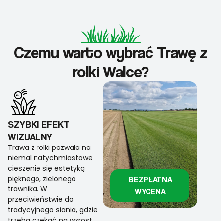
Czemu warto wybrać Trawę z
rolki Walce?
SZYBKI EFEKT
WIZUALNY
Trawa z rolki pozwala na
niemal natychmiastowe
cieszenie się estetyką
pięknego, zielonego
BEZPŁATNA
trawnika. W
WYCENA
przeciwieństwie do
tradycyjnego siania, gdzie
trzeba czekać na wzrost,