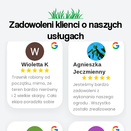
Zadowoleni klienci o naszych
usługach
Wioletta K
Agnieszka
Jeczmienny
Trawnik robiony od
początku, mimo, że
Jesteśmy bardzo
teren bardzo nierówny
zadowoleni z
i 2 wielkie skarpy. Cała
wykonania naszego
ekipa poradziła sobie
ogrodu . Wszystko
WSPANIALE od
zostało zrealizowane
początku do końca,
fachowo, rzetelnie i
profesionalny sprzęt,
zgodnie z naszymi
panowie wiedzą co
oczekiwaniami. Prace