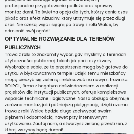
profesjonalne przygotowanie podłoża oraz sprawny
montaż darni. To świetna opcja dla tych, którzy cenią czas,
jakość oraz efekt wizualny, który utrzymuje się przez długi
czas. Nie czekaj więc i sięgnij po trawę z rolki Walce, by
odmienić swój ogród!
OPTYMALNE ROZWIĄZANIE DLA TERENÓW
PUBLICZNYCH
Trawa z rolki to znakomity wybór, gdy myślimy o terenach
użyteczności publicznej, takich jak parki czy skwery.
Wyobraźcie sobie, że te przestrzenie mogą być gotowe do
użytku w błyskawicznym tempie! Dzięki temu mieszkańcy
mogą cieszyć się zielenią i relaksować na nowym trawniku.
ROLPOL, firma z bogatym doświadczeniem w realizacji
projektów dla instytucji publicznych, oferuje kompleksowe
wsparcie techniczne i logistyczne. Nasza obsługa obejmuje
zarówno montaż, jak i późniejszą pielęgnację, dzięki czemu
trawa z rolki Walce będzie długo zachwycać swoim
pięknem i odpornością, nawet przy intensywnym
użytkowaniu. Zaufaj nam, a stworzysz zieloną przestrzeń, z
której wszyscy będą dumni!