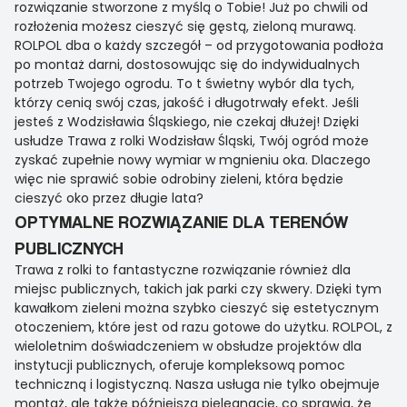
rozwiązanie stworzone z myślą o Tobie! Już po chwili od
rozłożenia możesz cieszyć się gęstą, zieloną murawą.
ROLPOL dba o każdy szczegół – od przygotowania podłoża
po montaż darni, dostosowując się do indywidualnych
potrzeb Twojego ogrodu. To t świetny wybór dla tych,
którzy cenią swój czas, jakość i długotrwały efekt. Jeśli
jesteś z Wodzisławia Śląskiego, nie czekaj dłużej! Dzięki
usłudze Trawa z rolki Wodzisław Śląski, Twój ogród może
zyskać zupełnie nowy wymiar w mgnieniu oka. Dlaczego
więc nie sprawić sobie odrobiny zieleni, która będzie
cieszyć oko przez długie lata?
OPTYMALNE ROZWIĄZANIE DLA TERENÓW
PUBLICZNYCH
Trawa z rolki to fantastyczne rozwiązanie również dla
miejsc publicznych, takich jak parki czy skwery. Dzięki tym
kawałkom zieleni można szybko cieszyć się estetycznym
otoczeniem, które jest od razu gotowe do użytku. ROLPOL, z
wieloletnim doświadczeniem w obsłudze projektów dla
instytucji publicznych, oferuje kompleksową pomoc
techniczną i logistyczną. Nasza usługa nie tylko obejmuje
montaż, ale także późniejszą pielęgnację, co sprawia, że