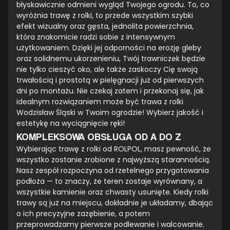
błyskawicznie odmieni wygląd Twojego ogrodu. To, co
wyróżnia trawę z rolki, to przede wszystkim szybki
efekt wizualny oraz gęsta, jednolita powierzchnia,
która znakomicie radzi sobie z intensywnym
użytkowaniem. Dzięki jej odporności na erozję gleby
oraz solidnemu ukorzenieniu, Twój trawniczek będzie
nie tylko cieszyć oko, ale także zaskoczy Cię swoją
trwałością i prostotą w pielęgnacji już od pierwszych
dni po montażu. Nie czekaj zatem i przekonaj się, jak
idealnym rozwiązaniem może być trawa z rolki
Wodzisław Śląski w Twoim ogrodzie! Wybierz jakość i
estetykę na wyciągnięcie ręki!
KOMPLEKSOWA OBSŁUGA OD A DO Z
Wybierając trawę z rolki od ROLPOL, masz pewność, że
wszystko zostanie zrobione z najwyższą starannością.
Nasz zespół rozpoczyna od rzetelnego przygotowania
podłoża — to znaczy, że teren zostaje wyrównany, a
wszystkie kamienie oraz chwasty usunięte. Kiedy rolki
trawy są już na miejscu, dokładnie je układamy, dbając
o ich precyzyjne zazębienie, a potem
przeprowadzamy pierwsze podlewanie i walcowanie.