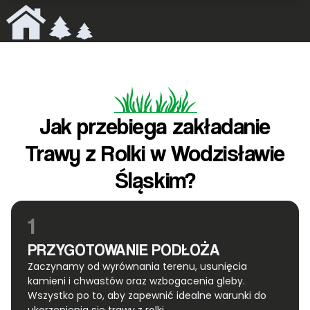
Jak przebiega zakładanie
Trawy z Rolki w Wodzisławie
Śląskim?
1
PRZYGOTOWANIE PODŁOŻA
Zaczynamy od wyrównania terenu, usunięcia
kamieni i chwastów oraz wzbogacenia gleby.
Wszystko po to, aby zapewnić idealne warunki do