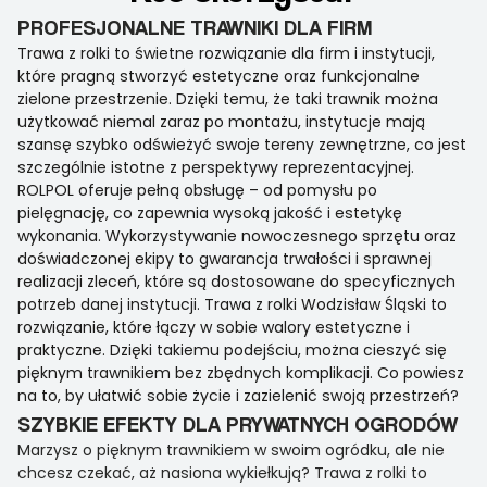
PROFESJONALNE TRAWNIKI DLA FIRM
Trawa z rolki to świetne rozwiązanie dla firm i instytucji,
które pragną stworzyć estetyczne oraz funkcjonalne
zielone przestrzenie. Dzięki temu, że taki trawnik można
użytkować niemal zaraz po montażu, instytucje mają
szansę szybko odświeżyć swoje tereny zewnętrzne, co jest
szczególnie istotne z perspektywy reprezentacyjnej.
ROLPOL oferuje pełną obsługę – od pomysłu po
pielęgnację, co zapewnia wysoką jakość i estetykę
wykonania. Wykorzystywanie nowoczesnego sprzętu oraz
doświadczonej ekipy to gwarancja trwałości i sprawnej
realizacji zleceń, które są dostosowane do specyficznych
potrzeb danej instytucji. Trawa z rolki Wodzisław Śląski to
rozwiązanie, które łączy w sobie walory estetyczne i
praktyczne. Dzięki takiemu podejściu, można cieszyć się
pięknym trawnikiem bez zbędnych komplikacji. Co powiesz
na to, by ułatwić sobie życie i zazielenić swoją przestrzeń?
SZYBKIE EFEKTY DLA PRYWATNYCH OGRODÓW
Marzysz o pięknym trawnikiem w swoim ogródku, ale nie
chcesz czekać, aż nasiona wykiełkują? Trawa z rolki to