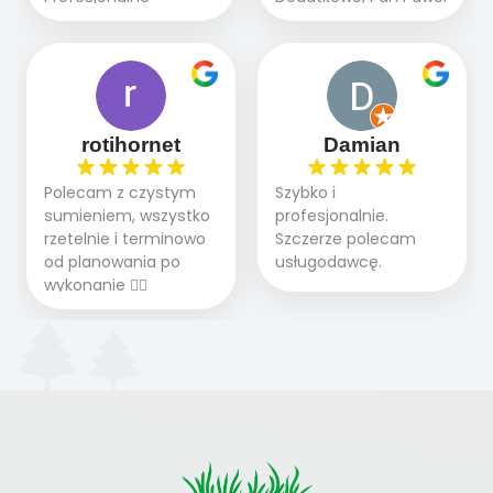
pięknym trawnikiem :)
marzą o pięknym
podejście do pracy,
chętnie udziela porad
A trawa robi efekt
ogrodzie.
terminowo wykonane
i odpowiedzie na
WOW. Polecam firmę
2 zlecenia na rolkę.
pytania.
w 100%
Polecam.
rotihornet
Damian
Polecam z czystym
Szybko i
sumieniem, wszystko
profesjonalnie.
rzetelnie i terminowo
Szczerze polecam
od planowania po
usługodawcę.
wykonanie 👍🏻