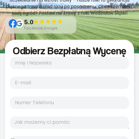
oczekiwanie na wzrost trawy – nasze rolki to gwarancja
pięknego trawnika od razu po posadzeniu. Chcesz zmienić
swój ogród? Postaw na Trawę z rolki Wodzisław Śląski!
5.0
Facebook,Google
Odbierz Bezpłatną Wycenę