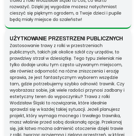
trawa z rolki Wodzisław Śląski to coś, co warto
rozważyć. Dzięki jej wygodzie możesz natychmiast
cieszyć się pięknym ogrodem, a Twoje dzieci i pupile
będą miały miejsce do szaleństw!
UŻYTKOWANIE PRZESTRZENI PUBLICZNYCH
Zastosowanie trawy z rolki w przestrzeniach
publicznych, takich jak okolice szkół czy urzędów, to
prawdziwy strzał w dziesiątkę. Tego typu zieleniak nie
tylko dodaje uroku tym często używanym miejscom,
ale również odporność na różne zniszczenia i erozję
sprawia, że jest fantastycznym wyborem wszędzie
tam, gdzie potrzebujemy szybko odnowić trawnik. Czy
wyobrażasz sobie, jak wiele radości przynosi zadbany i
estetyczny teren do wypoczynku? Trawa z rolki
Wodzisław Śląski to rozwiązanie, które idealnie
sprawdzi się w każdej takiej sytuacji. Jeżeli planujesz
projekt, który wymaga mocnego i trwałego trawnika,
masz właśnie przed sobą doskonałą opcję. Przekonaj
się, jak łatwo można odmienić otoczenie dzięki trawie
z rolki, tworząc przyjemną i zieloną przestrzeń, w której