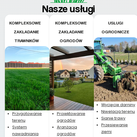
Nasze usługi
KOMPLEKSOWE
KOMPLEKSOWE
USŁUGI
ZAKŁADANIE
ZAKŁADANIE
OGRODNICZE
TRAWNIKÓW
OGRODÓW
Wycięcie darniny
Niwelacja terenu
Przygotowanie
Projektowanie
Sianie trawy
terenu
ogrodów
Przesiewanie
System
Aranżacja
ziemi
nawadniania
ogrodów