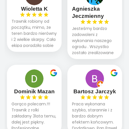
Wioletta K
Agnieszka
Jeczmienny
Trawnik robiony od
początku, mimo, że
Jesteśmy bardzo
teren bardzo nierówny
zadowoleni z
i 2 wielkie skarpy. Cała
wykonania naszego
ekipa poradziła sobie
ogrodu . Wszystko
WSPANIALE od
zostało zrealizowane
początku do końca,
fachowo, rzetelnie i
profesionalny sprzęt,
zgodnie z naszymi
panowie wiedzą co
oczekiwaniami. Prace
robią. Wszystko poszło
przebiegały sprawnie
sprawnie i szybko.
dzięki temu,że firma
Doradztwo w
działa kompleksowo :
Dominik Mazan
Bartosz Jarczyk
pielęgnacji trawnika
ogrodnictwo,nawodnienie,
teraz i na późniejszym
brukarstwo.Efekt
Gorąco polecam.!!!
Praca wykonana
etapie jest dużym
końcowy przerósł
Trawnik z rolki
szybko, starannie i z
plusem. Teraz razem
nasze oczekiwania.
zakładany 3lata temu,
bardzo dobrym
z dzieckiem i małym
Polecamy tę firmę
dalej jest piękny.
efektem końcowym.
pieskiem cieszymy się
wszystkim , którzy
Profesjonalne
Dodatkowo, Pan Paweł