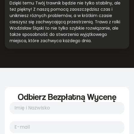
Dzięki temu Twój trawnik będzie nie tylko stabilny, ale
też piękny! Z naszą pomocą zaoszczędzisz czas i
unikniesz różnych problemów, a w krótkim czasie
cieszysz się zachwycającą przestrzenią. Trawa z rolki
Wodzisław Śląski to nie tylko szybkie rozwiązanie, ale
także sposobność do stworzenia wyjątkowego
miejsca, które zachwyca każdego dnia.
Odbierz Bezpłatną Wycenę