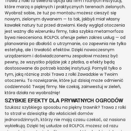
Trawa z rolki to świetna opcja dla firm i różnych instytucji,
które marzą o pięknych i praktycznych terenach zielonych.
Wyobraź sobie, że tuż po montażu możesz cieszyć się
nowym, zielonym dywanem — to tak, jakbyś miał własny
kawałek natury tuż przed drzwiami. Kiedy wygląd otoczenia
jest ważny dla wizerunku firmy, taka szybka metamorfoza
bywa nieoceniona. ROLPOL oferuje pełen zakres usług — od
planowania po dbałość o utrzymanie, co zapewnia nie tylko
estetykę, ale i trwałość efektów. Dzięki nowoczesnym
urządzeniom i doświadczonemu zespołowi możesz być
pewny, że wszystko pójdzie jak z płatka, a efekty będą
dostosowane do potrzeb każdej instytucji. Pomyśl tylko o
tym, jaką różnicę zrobi Trawa z rolki Zawadzkie w Twoim
otoczeniu. To rozwiązanie, które już dzisiaj może odmienić
codzienność Twojej firmy. Nie czekaj, zainwestuj w zieleń,
która działa na wyobraźnię!
SZYBKIE EFEKTY DLA PRYWATNYCH OGRODÓW
Szukasz szybkiego sposobu na piękny trawnik? Trawa z rolki
to strzał w dziesiątkę dla właścicieli domów
jednorodzinnych, którzy nie mają czasu czekać, aż nasiona
wykiełkują. Dzięki tej usłudze od ROLPOL możesz od razu