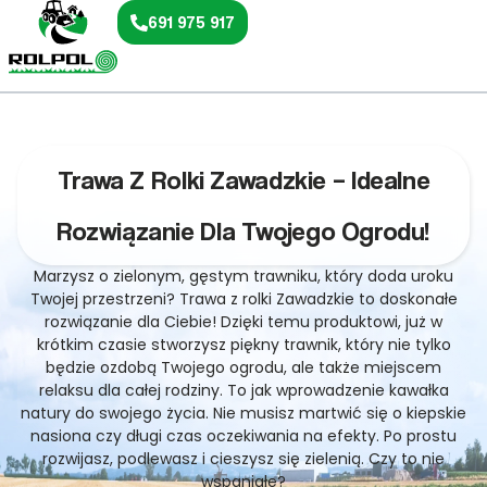
691 975 917
Trawa Z Rolki Zawadzkie – Idealne
Rozwiązanie Dla Twojego Ogrodu!
Marzysz o zielonym, gęstym trawniku, który doda uroku
Twojej przestrzeni? Trawa z rolki Zawadzkie to doskonałe
rozwiązanie dla Ciebie! Dzięki temu produktowi, już w
krótkim czasie stworzysz piękny trawnik, który nie tylko
będzie ozdobą Twojego ogrodu, ale także miejscem
relaksu dla całej rodziny. To jak wprowadzenie kawałka
natury do swojego życia. Nie musisz martwić się o kiepskie
nasiona czy długi czas oczekiwania na efekty. Po prostu
rozwijasz, podlewasz i cieszysz się zielenią. Czy to nie
wspaniałe?