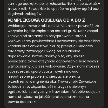
samego początku po jej założeniu. Nie ma co czekać –
trawa z rolki Zawadzkie to sposób na piękny ogród bez
zbędnych zabiegów!
KOMPLEKSOWA OBSŁUGA OD A DO Z
Wybierając trawę z rolki od ROLPOL, masz pewność, że
wszystko będzie zapięte na ostatni guzik. Nasz zespół
zaczyna od starannego przygotowania terenu –
wyrównujemy powierzchnię i pozbywamy się wszelkich
kamieni oraz chwastów. Z dużą precyzją układamy
rolki trawy, zwracając uwagę na ich idealne
dopasowanie. Później dbamy o to, aby świeżo
posadzona trawa otrzymała odpowiednią ilość wody i
wzmocniamy ją przez walcowanie. Dzięki nam możesz
zaoszczędzić sporo czasu i wyeliminować
niepotrzebne problemy, ciesząc się piękną
przestrzenią w mgnieniu oka. Trawa z rolki Zawadzkie
to idealne rozwiązanie, jeśli marzysz o zielonym
ogródku lub estetycznym trawnikiem. Współpracując z
nami, stawiasz na jakość i profesjonalizm, co na
pewno docenisz!