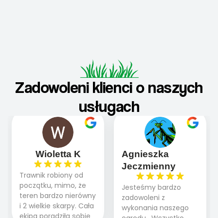
Zadowoleni klienci o naszych
usługach
Wioletta K
Agnieszka
Jeczmienny
Trawnik robiony od
początku, mimo, że
Jesteśmy bardzo
teren bardzo nierówny
zadowoleni z
i 2 wielkie skarpy. Cała
wykonania naszego
ekipa poradziła sobie
ogrodu . Wszystko