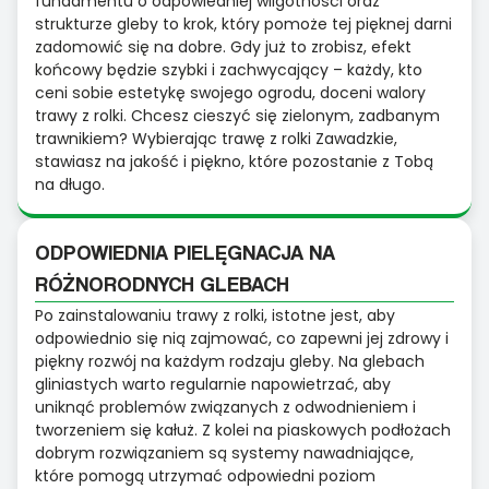
fundamentu o odpowiedniej wilgotności oraz
strukturze gleby to krok, który pomoże tej pięknej darni
zadomowić się na dobre. Gdy już to zrobisz, efekt
końcowy będzie szybki i zachwycający – każdy, kto
ceni sobie estetykę swojego ogrodu, doceni walory
trawy z rolki. Chcesz cieszyć się zielonym, zadbanym
trawnikiem? Wybierając trawę z rolki Zawadzkie,
stawiasz na jakość i piękno, które pozostanie z Tobą
na długo.
ODPOWIEDNIA PIELĘGNACJA NA
RÓŻNORODNYCH GLEBACH
Po zainstalowaniu trawy z rolki, istotne jest, aby
odpowiednio się nią zajmować, co zapewni jej zdrowy i
piękny rozwój na każdym rodzaju gleby. Na glebach
gliniastych warto regularnie napowietrzać, aby
uniknąć problemów związanych z odwodnieniem i
tworzeniem się kałuż. Z kolei na piaskowych podłożach
dobrym rozwiązaniem są systemy nawadniające,
które pomogą utrzymać odpowiedni poziom