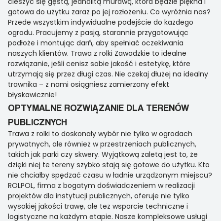
cieszyć się gęstą, jednolitą murawą, która będzie piękna i
gotowa do użytku zaraz po jej rozłożeniu. Co wyróżnia nas?
Przede wszystkim indywidualne podejście do każdego
ogrodu. Pracujemy z pasją, starannie przygotowując
podłoże i montując darń, aby spełniać oczekiwania
naszych klientów. Trawa z rolki Zawadzkie to idealne
rozwiązanie, jeśli cenisz sobie jakość i estetykę, które
utrzymają się przez długi czas. Nie czekaj dłużej na idealny
trawnika – z nami osiągniesz zamierzony efekt
błyskawicznie!
OPTYMALNE ROZWIĄZANIE DLA TERENÓW
PUBLICZNYCH
Trawa z rolki to doskonały wybór nie tylko w ogrodach
prywatnych, ale również w przestrzeniach publicznych,
takich jak parki czy skwery. Wyjątkową zaletą jest to, że
dzięki niej te tereny szybko stają się gotowe do użytku. Kto
nie chciałby spędzać czasu w ładnie urządzonym miejscu?
ROLPOL, firma z bogatym doświadczeniem w realizacji
projektów dla instytucji publicznych, oferuje nie tylko
wysokiej jakości trawę, ale też wsparcie techniczne i
logistyczne na każdym etapie. Nasze kompleksowe usługi