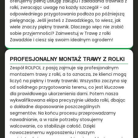
oferujemy pełną usługę zakupu i zakładania trawnika z
rolki, zwracając uwagę na każdy szczegół – od
odpowiedniego przygotowania podłoża po późniejszą
pielęgnację. Jeśli jesteś z Zawadzkiego, to wiesz, jak
wiele znaczy piękny trawnik. Dlaczego więc nie zrobić
sobie przyjemności? Zainwestuj w Trawę z rolki
Zawadzkie i ciesz się swoim idealnym ogrodem!
PROFESJONALNY MONTAŻ TRAWY Z ROLKI
Zespół ROLPOL z pasją zajmuje się profesjonalnym
montażem trawy z rolki, a to oznacza, że klienci mogą
liczyć na piękny i trwały trawniki. Wszystko zaczyna się
od solidnego przygotowania terenu, co jest kluczowe
dla prawidłowego ukorzenienia darni. Potem nasza
wykwalifikowana ekipa precyzyjnie układa rolki, dbając
o dokładne dopasowanie poszczególnych
segmentów. Na końcu procesu przeprowadzamy
nawadnianie, a w razie potrzeby stosujemy
walcowanie, co stabilizuje całość. Dzięki
nowoczesnemu wyposażeniu i naszym