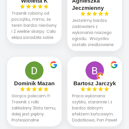
Wioletta K
Agnieszka
Jeczmienny
Trawnik robiony od
początku, mimo, że
Jesteśmy bardzo
teren bardzo nierówny
zadowoleni z
i 2 wielkie skarpy. Cała
wykonania naszego
ekipa poradziła sobie
ogrodu . Wszystko
WSPANIALE od
zostało zrealizowane
początku do końca,
fachowo, rzetelnie i
profesionalny sprzęt,
zgodnie z naszymi
panowie wiedzą co
oczekiwaniami. Prace
robią. Wszystko poszło
przebiegały sprawnie
sprawnie i szybko.
dzięki temu,że firma
Doradztwo w
działa kompleksowo :
Dominik Mazan
Bartosz Jarczyk
pielęgnacji trawnika
ogrodnictwo,nawodnienie,
teraz i na późniejszym
brukarstwo.Efekt
Gorąco polecam.!!!
Praca wykonana
etapie jest dużym
końcowy przerósł
Trawnik z rolki
szybko, starannie i z
plusem. Teraz razem
nasze oczekiwania.
zakładany 3lata temu,
bardzo dobrym
z dzieckiem i małym
Polecamy tę firmę
dalej jest piękny.
efektem końcowym.
pieskiem cieszymy się
wszystkim , którzy
Profesjonalne
Dodatkowo, Pan Paweł
pięknym trawnikiem :)
marzą o pięknym
podejście do pracy,
chętnie udziela porad
A trawa robi efekt