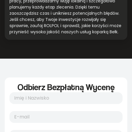
pracy, przeprowadzamy wizję lokalną i szczegółowo
planujemy każdy etap zlecenia. Dzięki temu
zaoszczędzisz czas i unikniesz potencjalnych błędów.
Jeśli chcesz, aby Twoje inwestycje rozwijały się
sprawnie, zaufaj ROLPOL i sprawdź, jakie korzyści może
przynieść wysoka jakość naszych usług koparką Bełk.
Odbierz Bezpłatną Wycenę