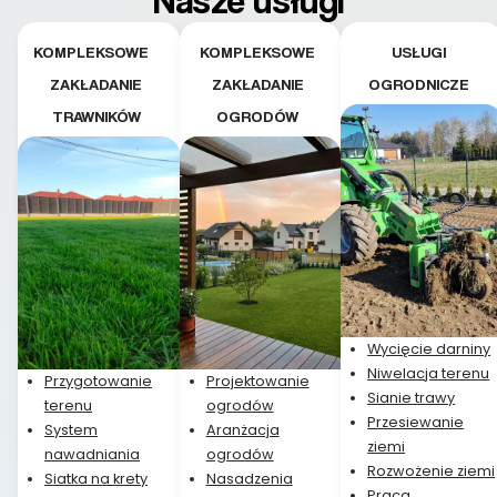
KOMPLEKSOWE
KOMPLEKSOWE
USŁUGI
ZAKŁADANIE
ZAKŁADANIE
OGRODNICZE
TRAWNIKÓW
OGRODÓW
Wycięcie darniny
Niwelacja terenu
Przygotowanie
Projektowanie
Sianie trawy
terenu
ogrodów
Przesiewanie
System
Aranżacja
ziemi
nawadniania
ogrodów
Rozwożenie ziemi
Siatka na krety
Nasadzenia
Praca