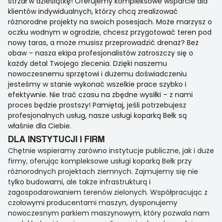
strzał w dziesiątkę! Oferujemy kompleksowe wsparcie dla
klientów indywidualnych, którzy chcą zrealizować
różnorodne projekty na swoich posesjach. Może marzysz o
oczku wodnym w ogrodzie, chcesz przygotować teren pod
nowy taras, a może musisz przeprowadzić drenaż? Bez
obaw – nasza ekipa profesjonalistów zatroszczy się o
każdy detal Twojego zlecenia. Dzięki naszemu
nowoczesnemu sprzętowi i dużemu doświadczeniu
jesteśmy w stanie wykonać wszelkie prace szybko i
efektywnie. Nie trać czasu na zbędne wysiłki – z nami
proces będzie prostszy! Pamiętaj, jeśli potrzebujesz
profesjonalnych usług, nasze usługi koparką Bełk są
właśnie dla Ciebie.
DLA INSTYTUCJI I FIRM
Chętnie wspieramy zarówno instytucje publiczne, jak i duże
firmy, oferując kompleksowe usługi koparką Bełk przy
różnorodnych projektach ziemnych. Zajmujemy się nie
tylko budowami, ale także infrastrukturą i
zagospodarowaniem terenów zielonych. Współpracując z
czołowymi producentami maszyn, dysponujemy
nowoczesnym parkiem maszynowym, który pozwala nam