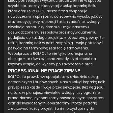
Kiedy potrzebujesz wykonać prace ziemne w sposób
szybki i skuteczny, skorzystaj z usług koparką Bełk,
które oferuje ROLPOL. Nasza firma dysponuje
nowoczesnym sprzętem, co zapewnia wysoką jakość
oraz precyzję przy realizacji takich zadań jak wykopy,
niwelacja terenu czy drenaże. Dzięki naszemu
doświadczonemu zespołowi oraz indywidualnemu
podejściu do każdego projektu, możesz być pewny, że
usługi koparką Bełk w pełni zaspokoją Twoje potrzeby i
pozwolą na terminową realizację zamówienia.
Współpraca z ROLPOL to nie tylko profesjonalna
obsługa – to również jasne zasady i rzetelność na
każdym etapie, od wyceny po zakończenie prac.
PROFESJONALNE PRACE ZIEMNE
ROLPOL to prawdziwy specjalista w dziedzinie usług
ogrodniczych i budowlanych. Nasze usługi koparką Bełk
przyspieszą każde Twoje przedsięwzięcie. Bez względu
na to, czy planujesz niewielkie wykopy, czy ogromne
prace ziemne, dysponujemy nowoczesnym sprzętem
oraz doświadczonymi operatorami, którzy potrafią
zrealizować każdy projekt. Zanim przystąpimy do