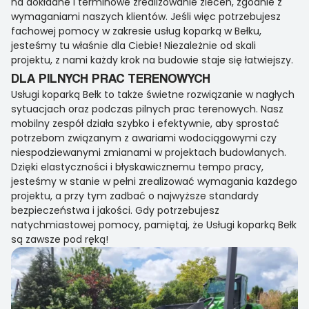
na dokładne i terminowe zrealizowanie zleceń, zgodnie z
wymaganiami naszych klientów. Jeśli więc potrzebujesz
fachowej pomocy w zakresie usług koparką w Bełku,
jesteśmy tu właśnie dla Ciebie! Niezależnie od skali
projektu, z nami każdy krok na budowie staje się łatwiejszy.
DLA PILNYCH PRAC TERENOWYCH
Usługi koparką Bełk to także świetne rozwiązanie w nagłych
sytuacjach oraz podczas pilnych prac terenowych. Nasz
mobilny zespół działa szybko i efektywnie, aby sprostać
potrzebom związanym z awariami wodociągowymi czy
niespodziewanymi zmianami w projektach budowlanych.
Dzięki elastyczności i błyskawicznemu tempo pracy,
jesteśmy w stanie w pełni zrealizować wymagania każdego
projektu, a przy tym zadbać o najwyższe standardy
bezpieczeństwa i jakości. Gdy potrzebujesz
natychmiastowej pomocy, pamiętaj, że Usługi koparką Bełk
są zawsze pod ręką!