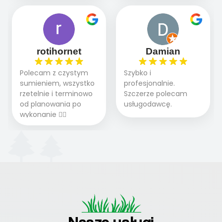
ogrodzie.
terminowo wykonane
i odpowiedzie na
WOW. Polecam firmę
2 zlecenia na rolkę.
pytania.
w 100%
Polecam.
rotihornet
Damian
Polecam z czystym
Szybko i
sumieniem, wszystko
profesjonalnie.
rzetelnie i terminowo
Szczerze polecam
od planowania po
usługodawcę.
wykonanie 👍🏻
Nasze usługi