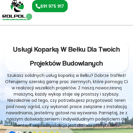
691 975 917
Usługi Koparką W Bełku Dla Twoich
Projektów Budowlanych
Szukasz solidnych usług koparką w Bełku? Dobrze trafiłeś!
Oferujemy szeroką gamę prac ziemnych, które pomogą Ci
w realizacji wszelkich projektów. Z naszą nowoczesną
maszyną, każdy wykop staje się prostszy i szybszy.
Niezależnie od tego, czy potrzebujesz przygotować teren
pod nowy ogród, czy wykonać prace związane z instalacją
nawadniania, jesteśmy gotowi na wyzwania. Pamiętaj, że z
naszym doświadczeniem i indywidualnym podejściem do
klienta, Twoja satysfakcja jest dla nas priorytetem!