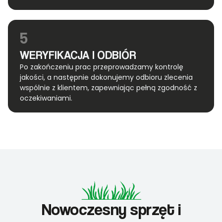
5
WERYFIKACJA I ODBIÓR
Po zakończeniu prac przeprowadzamy kontrolę
jakości, a następnie dokonujemy odbioru zlecenia
wspólnie z klientem, zapewniając pełną zgodność z
oczekiwaniami.
Nowoczesny sprzęt i