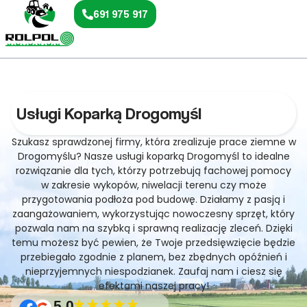
691 975 917
Usługi Koparką Drogomyśl
Szukasz sprawdzonej firmy, która zrealizuje prace ziemne w
Drogomyślu? Nasze usługi koparką Drogomyśl to idealne
rozwiązanie dla tych, którzy potrzebują fachowej pomocy
w zakresie wykopów, niwelacji terenu czy może
przygotowania podłoża pod budowę. Działamy z pasją i
zaangażowaniem, wykorzystując nowoczesny sprzęt, który
pozwala nam na szybką i sprawną realizację zleceń. Dzięki
temu możesz być pewien, że Twoje przedsięwzięcie będzie
przebiegało zgodnie z planem, bez zbędnych opóźnień i
nieprzyjemnych niespodzianek. Zaufaj nam i ciesz się
efektami naszej pracy!
5.0