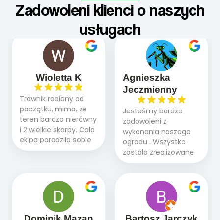
Zadowoleni klienci o naszych
usługach
Wioletta K
Agnieszka
Jeczmienny
Trawnik robiony od
początku, mimo, że
Jesteśmy bardzo
teren bardzo nierówny
zadowoleni z
i 2 wielkie skarpy. Cała
wykonania naszego
ekipa poradziła sobie
ogrodu . Wszystko
WSPANIALE od
zostało zrealizowane
początku do końca,
fachowo, rzetelnie i
profesionalny sprzęt,
zgodnie z naszymi
panowie wiedzą co
oczekiwaniami. Prace
robią. Wszystko poszło
przebiegały sprawnie
sprawnie i szybko.
dzięki temu,że firma
Doradztwo w
działa kompleksowo :
Dominik Mazan
Bartosz Jarczyk