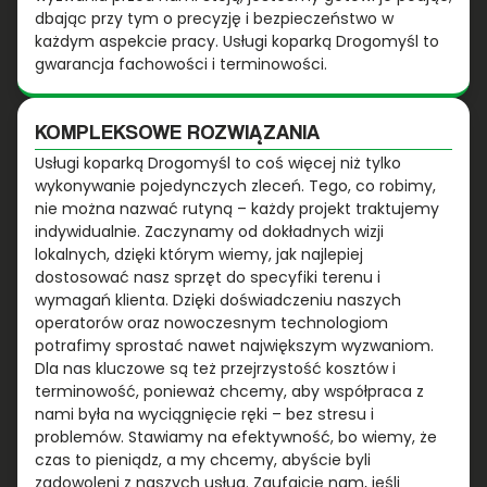
dbając przy tym o precyzję i bezpieczeństwo w
każdym aspekcie pracy. Usługi koparką Drogomyśl to
gwarancja fachowości i terminowości.
KOMPLEKSOWE ROZWIĄZANIA
Usługi koparką Drogomyśl to coś więcej niż tylko
wykonywanie pojedynczych zleceń. Tego, co robimy,
nie można nazwać rutyną – każdy projekt traktujemy
indywidualnie. Zaczynamy od dokładnych wizji
lokalnych, dzięki którym wiemy, jak najlepiej
dostosować nasz sprzęt do specyfiki terenu i
wymagań klienta. Dzięki doświadczeniu naszych
operatorów oraz nowoczesnym technologiom
potrafimy sprostać nawet największym wyzwaniom.
Dla nas kluczowe są też przejrzystość kosztów i
terminowość, ponieważ chcemy, aby współpraca z
nami była na wyciągnięcie ręki – bez stresu i
problemów. Stawiamy na efektywność, bo wiemy, że
czas to pieniądz, a my chcemy, abyście byli
zadowoleni z naszych usług. Zaufajcie nam, jeśli