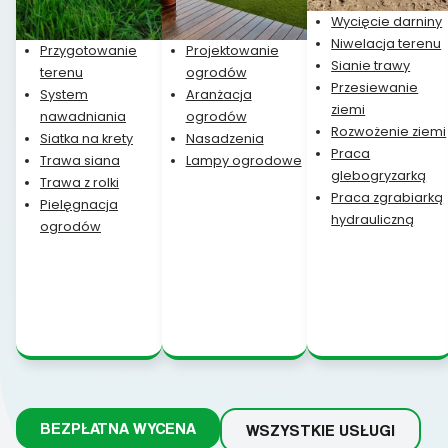
Wycięcie darniny
Niwelacja terenu
Przygotowanie
Projektowanie
Sianie trawy
terenu
ogrodów
Przesiewanie
System
Aranżacja
ziemi
nawadniania
ogrodów
Rozwożenie ziemi
Siatka na krety
Nasadzenia
Praca
Trawa siana
Lampy ogrodowe
glebogryzarką
Trawa z rolki
Praca zgrabiarką
Pielęgnacja
hydrauliczną
ogrodów
BEZPŁATNA WYCENA
WSZYSTKIE USŁUGI