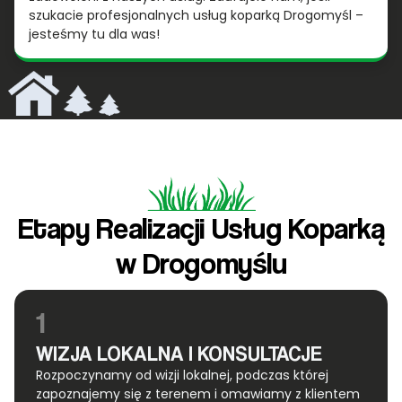
szukacie profesjonalnych usług koparką Drogomyśl –
jesteśmy tu dla was!
Etapy Realizacji Usług Koparką
w Drogomyślu
1
WIZJA LOKALNA I KONSULTACJE
Rozpoczynamy od wizji lokalnej, podczas której
zapoznajemy się z terenem i omawiamy z klientem