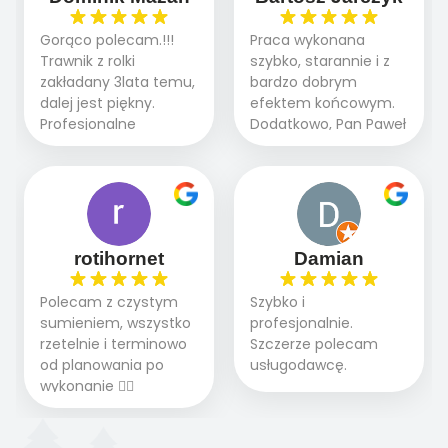
pielęgnacji trawnika
ogrodnictwo,nawodnienie,
teraz i na późniejszym
brukarstwo.Efekt
Gorąco polecam.!!!
Praca wykonana
etapie jest dużym
końcowy przerósł
Trawnik z rolki
szybko, starannie i z
plusem. Teraz razem
nasze oczekiwania.
zakładany 3lata temu,
bardzo dobrym
z dzieckiem i małym
Polecamy tę firmę
dalej jest piękny.
efektem końcowym.
pieskiem cieszymy się
wszystkim , którzy
Profesjonalne
Dodatkowo, Pan Paweł
pięknym trawnikiem :)
marzą o pięknym
podejście do pracy,
chętnie udziela porad
A trawa robi efekt
ogrodzie.
terminowo wykonane
i odpowiedzie na
WOW. Polecam firmę
2 zlecenia na rolkę.
pytania.
w 100%
Polecam.
rotihornet
Damian
Polecam z czystym
Szybko i
sumieniem, wszystko
profesjonalnie.
rzetelnie i terminowo
Szczerze polecam
od planowania po
usługodawcę.
wykonanie 👍🏻