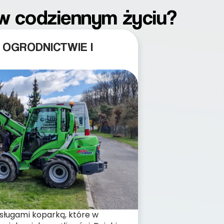
 w codziennym życiu?
 OGRODNICTWIE I
sługami koparką, które w