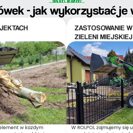
ówek - jak wykorzystać je
JEKTACH
ZASTOSOWANIE W
ZIELENI MIEJSKIEJ
y element w każdym
W ROLPOL zajmujemy się u