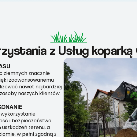
rzystania z Usług kopark
ASU
ac ziemnych znacznie
Dzięki zaawansowanemu
izować nawet najbardziej
zasoby naszych klientów.
KONANIE
 wykorzystanie
ość i bezpieczeństwo
 uszkodzeń terenu, a
iomie, w pełni zgodną z