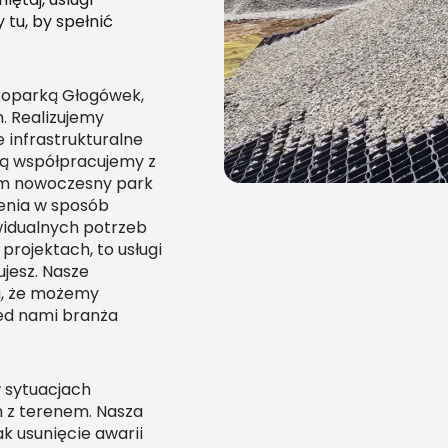
tu, by spełnić
i koparką Głogówek,
m. Realizujemy
 infrastrukturalne
mą współpracujemy z
m nowoczesny park
enia w sposób
widualnych potrzeb
projektach, to usługi
jesz. Nasze
ą, że możemy
ed nami branża
w sytuacjach
 z terenem. Nasza
ak usunięcie awarii