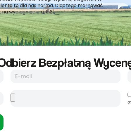
klienta to dla nas norma. Dlaczego marnować
t na wyciągnięcie ręki?
Odbierz Bezpłatną Wycene
o