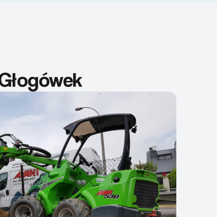
ą Głogówek