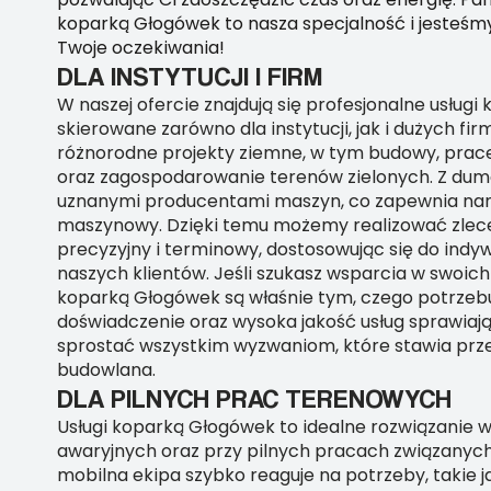
koparką Głogówek to nasza specjalność i jesteśmy 
Twoje oczekiwania!
DLA INSTYTUCJI I FIRM
W naszej ofercie znajdują się profesjonalne usług
skierowane zarówno dla instytucji, jak i dużych fir
różnorodne projekty ziemne, w tym budowy, prace
oraz zagospodarowanie terenów zielonych. Z du
uznanymi producentami maszyn, co zapewnia na
maszynowy. Dzięki temu możemy realizować zlec
precyzyjny i terminowy, dostosowując się do indy
naszych klientów. Jeśli szukasz wsparcia w swoich 
koparką Głogówek są właśnie tym, czego potrzebu
doświadczenie oraz wysoka jakość usług sprawiaj
sprostać wszystkim wyzwaniom, które stawia prz
budowlana.
DLA PILNYCH PRAC TERENOWYCH
Usługi koparką Głogówek to idealne rozwiązanie 
awaryjnych oraz przy pilnych pracach związanych
mobilna ekipa szybko reaguje na potrzeby, takie j