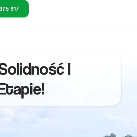
975 917
olidność I
Etapie!