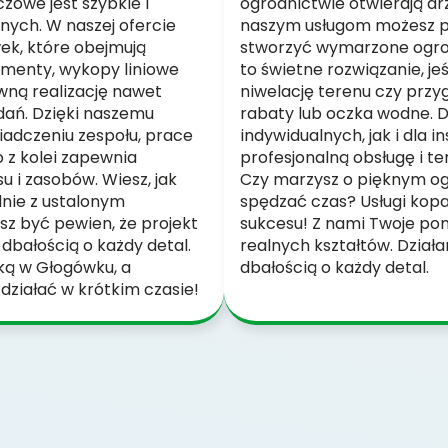
zowe jest szybkie i
ogrodnictwie otwierają drz
ych. W naszej ofercie
naszym usługom możesz p
ek, które obejmują
stworzyć wymarzone ogrod
menty, wykopy liniowe
to świetne rozwiązanie, j
wną realizację nawet
niwelację terenu czy przy
dań. Dzięki naszemu
rabaty lub oczka wodne. 
adczeniu zespołu, prace
indywidualnych, jak i dla i
 z kolei zapewnia
profesjonalną obsługę i t
 i zasobów. Wiesz, jak
Czy marzysz o pięknym og
dnie z ustalonym
spędzać czas? Usługi kop
 być pewien, że projekt
sukcesu! Z nami Twoje po
 dbałością o każdy detal.
realnych kształtów. Działa
rką w Głogówku, a
dbałością o każdy detal.
zdziałać w krótkim czasie!