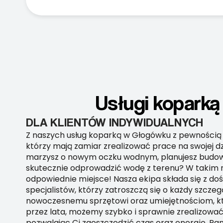
Usługi koparką
DLA KLIENTÓW INDYWIDUALNYCH
Z naszych usług koparką w Głogówku z pewnością 
którzy mają zamiar zrealizować prace na swojej d
marzysz o nowym oczku wodnym, planujesz budow
skutecznie odprowadzić wodę z terenu? W takim ra
odpowiednie miejsce! Nasza ekipa składa się z d
specjalistów, którzy zatroszczą się o każdy szczegół
nowoczesnemu sprzętowi oraz umiejętnościom, k
przez lata, możemy szybko i sprawnie zrealizować
pozwalając Ci zaoszczędzić czas oraz energię. Pami