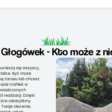
 Głogówek - Kto może z n
ucieszą się wszyscy,
ziałce. Być może
ę tarasu lub chcesz
zie trafiłeś w
oświadczonych
 realizacji. Dzięki
tóre zdobyliśmy
 Twoje zlecenie,
ętaj, usługi