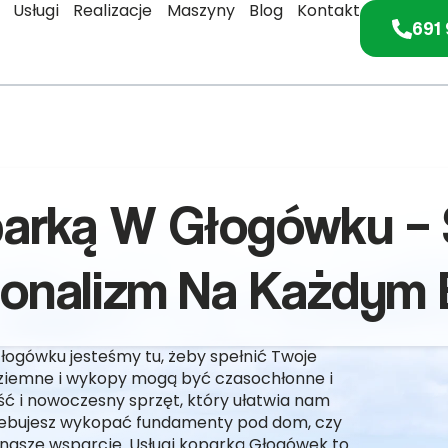
Usługi
Realizacje
Maszyny
Blog
Kontakt
691 
parką W Głogówku – S
jonalizm Na Każdym 
łogówku jesteśmy tu, żeby spełnić Twoje
 ziemne i wykopy mogą być czasochłonne i
 i nowoczesny sprzęt, który ułatwia nam
trzebujesz wykopać fundamenty pod dom, czy
nasze wsparcie. Usługi koparką Głogówek to