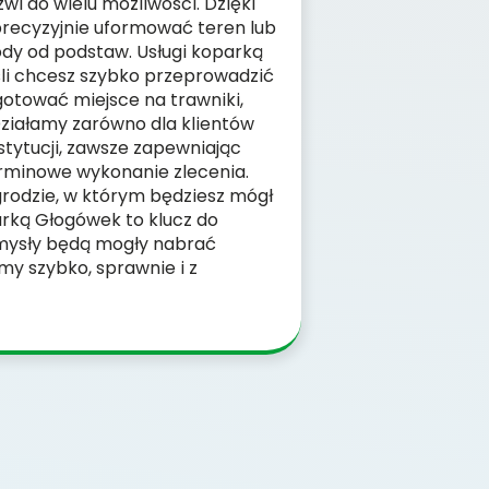
wi do wielu możliwości. Dzięki
recyzyjnie uformować teren lub
y od podstaw. Usługi koparką
eśli chcesz szybko przeprowadzić
gotować miejsce na trawniki,
Działamy zarówno dla klientów
nstytucji, zawsze zapewniając
erminowe wykonanie zlecenia.
rodzie, w którym będziesz mógł
arką Głogówek to klucz do
mysły będą mogły nabrać
my szybko, sprawnie i z