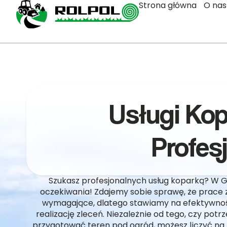
Strona główna
O nas
Usługi Ko
Profes
Szukasz profesjonalnych usług koparką? W G
oczekiwania! Zdajemy sobie sprawę, że prace
wymagające, dlatego stawiamy na efektywność
realizację zleceń. Niezależnie od tego, czy po
przygotować teren pod ogród, możesz liczyć na 