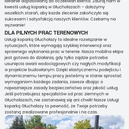
idealnie dopasowaną do oczekiwań klienta. Zaufaj nam w
kwestii usług koparką w Głuchołazach – dołożymy
wszelkich starań, aby każde zlecenie zakończyło się
sukcesem i satysfakcją naszych klientów. Czekamy na
wyzwanie!
DLA PILNYCH PRAC TERENOWYCH
Usługi koparką Głuchołazy to idealne rozwiązanie w
sytuacjach, które wymagają szybkiej interwencji oraz
sprawnego wykonania prac w terenie. Nasza mobilna ekipa
jest gotowa do działania, gdy tylko zajdzie potrzeba
usunięcia awarii wodociągowych czy nagłych modyfikacji
w projekcie budowlanym. Dzięki elastycznemu podejściu i
dynamicznemu tempu pracy jesteśmy w stanie sprostać
wymaganiom każdego zadania, zawsze dbając o
najważniejsze zasady bezpieczeństwa oraz jakość usług.
Jeśli potrzebujesz specjalistów od prac ziemnych w
Głuchołazach, nie zastanawiaj się ani chwili! Nasze Usługi
koparką Głuchołazy to pewność, że Twoje potrzeby
zostaną zrealizowane profesjonalnie i na czas.