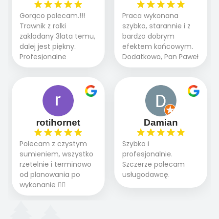
ogrodnictwo,nawodnienie,
teraz i na późniejszym
brukarstwo.Efekt
Gorąco polecam.!!!
Praca wykonana
etapie jest dużym
końcowy przerósł
Trawnik z rolki
szybko, starannie i z
plusem. Teraz razem
nasze oczekiwania.
zakładany 3lata temu,
bardzo dobrym
z dzieckiem i małym
Polecamy tę firmę
dalej jest piękny.
efektem końcowym.
pieskiem cieszymy się
wszystkim , którzy
Profesjonalne
Dodatkowo, Pan Paweł
pięknym trawnikiem :)
marzą o pięknym
podejście do pracy,
chętnie udziela porad
A trawa robi efekt
ogrodzie.
terminowo wykonane
i odpowiedzie na
WOW. Polecam firmę
2 zlecenia na rolkę.
pytania.
w 100%
Polecam.
rotihornet
Damian
Polecam z czystym
Szybko i
sumieniem, wszystko
profesjonalnie.
rzetelnie i terminowo
Szczerze polecam
od planowania po
usługodawcę.
wykonanie 👍🏻