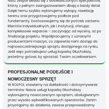
Nasz zespół składa się z doświadczonych specjalistów,
którzy z pełnym zaangażowaniem dbają o każdy detal.
Dzięki temu szybko wykonujemy wykopy, niwelację
terenu oraz przygotowujemy podłoże pod
fundamenty. Dostosowujemy się do potrzeb zarówno
klientów indywidualnych, jak i instytucji, oferując
kompleksowe wsparcie – zaczynając od wyceny, aż po
finalizację projektu. Współpracujemy z uznanymi
producentami maszyn, co zapewnia nam dostęp do
najnowocześniejszego sprzętu dostępnego na rynku.
Jeśli więc potrzebujesz usług koparką Głuchołazy,
jesteśmy gotowi, by sprostać Twoim oczekiwaniom.
PROFESJONALNE PODEJŚCIE I
NOWOCZESNY SPRZĘT
W ROLPOL stawiamy na dokładność i dotrzymywanie
terminów. Nasze usługi koparką Głuchołazy
wykonujemy nowoczesnym sprzętem, obsługiwanym
przez wysoko wykwalifikowanych operatorów. Zanim
przystąpimy do działania, zawsze przeprowadzamy