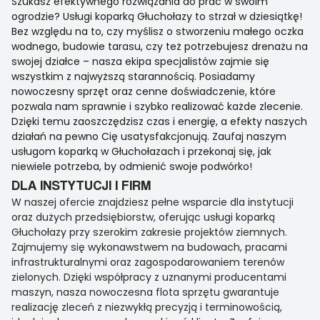
Szukasz efektywnego rozwiązania do prac w swoim
ogrodzie? Usługi koparką Głuchołazy to strzał w dziesiątkę!
Bez względu na to, czy myślisz o stworzeniu małego oczka
wodnego, budowie tarasu, czy też potrzebujesz drenażu na
swojej działce – nasza ekipa specjalistów zajmie się
wszystkim z najwyższą starannością. Posiadamy
nowoczesny sprzęt oraz cenne doświadczenie, które
pozwala nam sprawnie i szybko realizować każde zlecenie.
Dzięki temu zaoszczędzisz czas i energię, a efekty naszych
działań na pewno Cię usatysfakcjonują. Zaufaj naszym
usługom koparką w Głuchołazach i przekonaj się, jak
niewiele potrzeba, by odmienić swoje podwórko!
DLA INSTYTUCJI I FIRM
W naszej ofercie znajdziesz pełne wsparcie dla instytucji
oraz dużych przedsiębiorstw, oferując usługi koparką
Głuchołazy przy szerokim zakresie projektów ziemnych.
Zajmujemy się wykonawstwem na budowach, pracami
infrastrukturalnymi oraz zagospodarowaniem terenów
zielonych. Dzięki współpracy z uznanymi producentami
maszyn, nasza nowoczesna flota sprzętu gwarantuje
realizację zleceń z niezwykłą precyzją i terminowością,