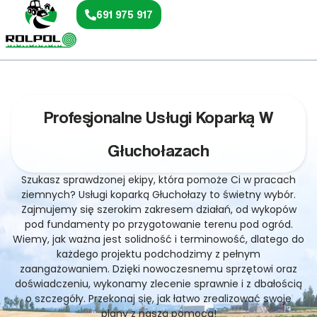
691 975 917
Profesjonalne Usługi Koparką W
Głuchołazach
Szukasz sprawdzonej ekipy, która pomoże Ci w pracach
ziemnych? Usługi koparką Głuchołazy to świetny wybór.
Zajmujemy się szerokim zakresem działań, od wykopów
pod fundamenty po przygotowanie terenu pod ogród.
Wiemy, jak ważna jest solidność i terminowość, dlatego do
każdego projektu podchodzimy z pełnym
zaangażowaniem. Dzięki nowoczesnemu sprzętowi oraz
doświadczeniu, wykonamy zlecenie sprawnie i z dbałością
o szczegóły. Przekonaj się, jak łatwo zrealizować swoje
plany z naszą pomocą!