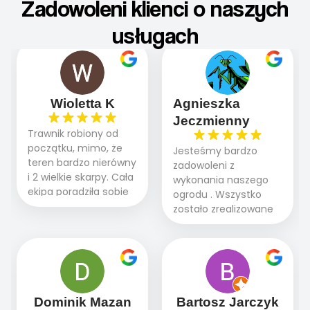
Zadowoleni klienci o naszych
usługach
Wioletta K
Agnieszka
Jeczmienny
Trawnik robiony od
początku, mimo, że
Jesteśmy bardzo
teren bardzo nierówny
zadowoleni z
i 2 wielkie skarpy. Cała
wykonania naszego
ekipa poradziła sobie
ogrodu . Wszystko
WSPANIALE od
zostało zrealizowane
początku do końca,
fachowo, rzetelnie i
profesionalny sprzęt,
zgodnie z naszymi
panowie wiedzą co
oczekiwaniami. Prace
robią. Wszystko poszło
przebiegały sprawnie
sprawnie i szybko.
dzięki temu,że firma
Doradztwo w
działa kompleksowo :
Dominik Mazan
Bartosz Jarczyk
pielęgnacji trawnika