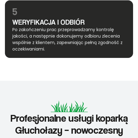
5
WERYFIKACJA I ODBIÓR
Po zakończeniu prac przeprowadzamy kontrolę
jakości, a następnie dokonujemy odbioru zlecenia
wspólnie z klientem, zapewniając pełną zgodność z
oczekiwaniami.
Profesjonalne usługi koparką
Głuchołazy – nowoczesny