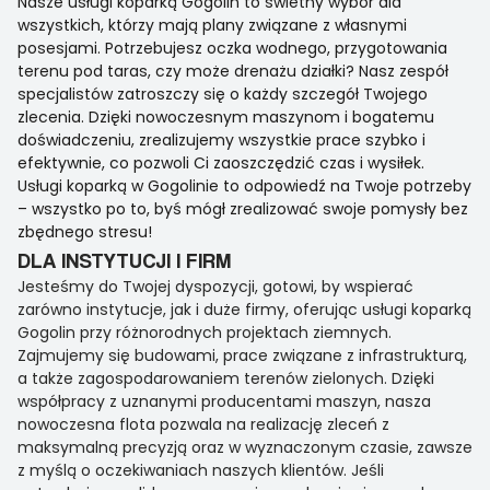
Nasze usługi koparką Gogolin to świetny wybór dla
wszystkich, którzy mają plany związane z własnymi
posesjami. Potrzebujesz oczka wodnego, przygotowania
terenu pod taras, czy może drenażu działki? Nasz zespół
specjalistów zatroszczy się o każdy szczegół Twojego
zlecenia. Dzięki nowoczesnym maszynom i bogatemu
doświadczeniu, zrealizujemy wszystkie prace szybko i
efektywnie, co pozwoli Ci zaoszczędzić czas i wysiłek.
Usługi koparką w Gogolinie to odpowiedź na Twoje potrzeby
– wszystko po to, byś mógł zrealizować swoje pomysły bez
zbędnego stresu!
DLA INSTYTUCJI I FIRM
Jesteśmy do Twojej dyspozycji, gotowi, by wspierać
zarówno instytucje, jak i duże firmy, oferując usługi koparką
Gogolin przy różnorodnych projektach ziemnych.
Zajmujemy się budowami, prace związane z infrastrukturą,
a także zagospodarowaniem terenów zielonych. Dzięki
współpracy z uznanymi producentami maszyn, nasza
nowoczesna flota pozwala na realizację zleceń z
maksymalną precyzją oraz w wyznaczonym czasie, zawsze
z myślą o oczekiwaniach naszych klientów. Jeśli