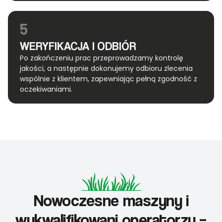
5
WERYFIKACJA I ODBIÓR
Po zakończeniu prac przeprowadzamy kontrolę
jakości, a następnie dokonujemy odbioru zlecenia
wspólnie z klientem, zapewniając pełną zgodność z
oczekiwaniami.
Nowoczesne maszyny i
wykwalifikowani operatorzy –