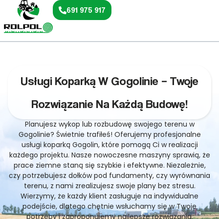
691 975 917
Usługi Koparką W Gogolinie – Twoje
Rozwiązanie Na Każdą Budowę!
Planujesz wykop lub rozbudowę swojego terenu w
Gogolinie? Świetnie trafiłeś! Oferujemy profesjonalne
usługi koparką Gogolin, które pomogą Ci w realizacji
każdego projektu. Nasze nowoczesne maszyny sprawią, że
prace ziemne staną się szybkie i efektywne. Niezależnie,
czy potrzebujesz dołków pod fundamenty, czy wyrównania
terenu, z nami zrealizujesz swoje plany bez stresu.
Wierzymy, że każdy klient zasługuje na indywidualne
podejście, dlatego chętnie wsłuchamy się w Twoje
potrzeby i zaproponujemy najlepsze rozwiązania.