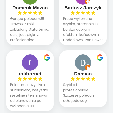
dzięki temu,że firma
Doradztwo w
działa kompleksowo :
Dominik Mazan
Bartosz Jarczyk
pielęgnacji trawnika
ogrodnictwo,nawodnienie,
teraz i na późniejszym
brukarstwo.Efekt
Gorąco polecam.!!!
Praca wykonana
etapie jest dużym
końcowy przerósł
Trawnik z rolki
szybko, starannie i z
plusem. Teraz razem
nasze oczekiwania.
zakładany 3lata temu,
bardzo dobrym
z dzieckiem i małym
Polecamy tę firmę
dalej jest piękny.
efektem końcowym.
pieskiem cieszymy się
wszystkim , którzy
Profesjonalne
Dodatkowo, Pan Paweł
pięknym trawnikiem :)
marzą o pięknym
podejście do pracy,
chętnie udziela porad
A trawa robi efekt
ogrodzie.
terminowo wykonane
i odpowiedzie na
WOW. Polecam firmę
2 zlecenia na rolkę.
pytania.
w 100%
Polecam.
rotihornet
Damian
Polecam z czystym
Szybko i
sumieniem, wszystko
profesjonalnie.
rzetelnie i terminowo
Szczerze polecam
od planowania po
usługodawcę.
wykonanie 👍🏻