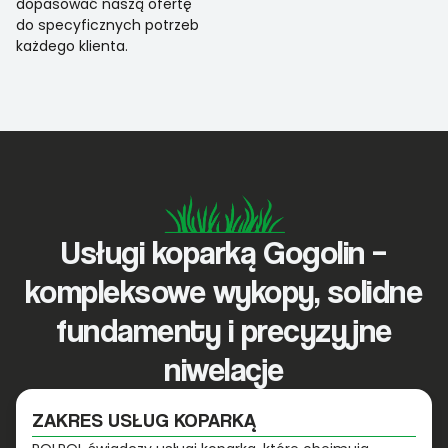
dopasować naszą ofertę
do specyficznych potrzeb
każdego klienta.
Usługi koparką Gogolin –
kompleksowe wykopy, solidne
fundamenty i precyzyjne
niwelacje
ZAKRES USŁUG KOPARKĄ