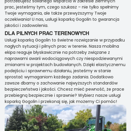
potrzebujesz solidnego wsparcia w zakresie ziemnych
prac, jesteśmy tym, czego szukasz – nie tylko spełnimy
Twoje wymagania, ale także przewyższymy Twoje
oczekiwania! U nas, usługi koparką Gogolin to gwarancja
jakości i zadowolenia.
DLA PILNYCH PRAC TERENOWYCH
Usługi koparką Gogolin to świetne rozwiązanie w przypadku
nagłych sytuacji i pilnych prac w terenie. Nasza mobilna
ekipa reaguje błyskawicznie na potrzeby związane z
naprawami awarii wodociągowych czy niespodziewanymi
zmianami w projektach budowlanych. Dzięki elastycznemu
podejściu i sprawnemu działaniu, jesteśmy w stanie
sprostać wymaganiom każdego zadania. Dodatkowo
zawsze dbamy o zachowanie najwyższych standardów
bezpieczeństwa i jakości. Chcesz mieć pewność, że prace
przebiegną bezpiecznie i sprawnie? Wybierz nasze usługi
koparką Gogolin i przekonaj się, jak możemy Ci pomóc!