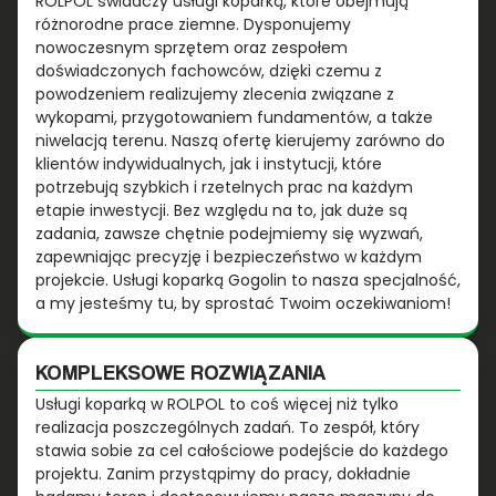
ROLPOL świadczy usługi koparką, które obejmują
różnorodne prace ziemne. Dysponujemy
nowoczesnym sprzętem oraz zespołem
doświadczonych fachowców, dzięki czemu z
powodzeniem realizujemy zlecenia związane z
wykopami, przygotowaniem fundamentów, a także
niwelacją terenu. Naszą ofertę kierujemy zarówno do
klientów indywidualnych, jak i instytucji, które
potrzebują szybkich i rzetelnych prac na każdym
etapie inwestycji. Bez względu na to, jak duże są
zadania, zawsze chętnie podejmiemy się wyzwań,
zapewniając precyzję i bezpieczeństwo w każdym
projekcie. Usługi koparką Gogolin to nasza specjalność,
a my jesteśmy tu, by sprostać Twoim oczekiwaniom!
KOMPLEKSOWE ROZWIĄZANIA
Usługi koparką w ROLPOL to coś więcej niż tylko
realizacja poszczególnych zadań. To zespół, który
stawia sobie za cel całościowe podejście do każdego
projektu. Zanim przystąpimy do pracy, dokładnie