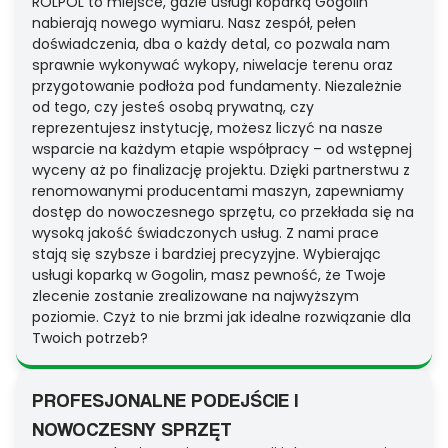
ROLPOL to miejsce, gdzie usługi koparką Gogolin
nabierają nowego wymiaru. Nasz zespół, pełen
doświadczenia, dba o każdy detal, co pozwala nam
sprawnie wykonywać wykopy, niwelacje terenu oraz
przygotowanie podłoża pod fundamenty. Niezależnie
od tego, czy jesteś osobą prywatną, czy
reprezentujesz instytucję, możesz liczyć na nasze
wsparcie na każdym etapie współpracy – od wstępnej
wyceny aż po finalizację projektu. Dzięki partnerstwu z
renomowanymi producentami maszyn, zapewniamy
dostęp do nowoczesnego sprzętu, co przekłada się na
wysoką jakość świadczonych usług. Z nami prace
stają się szybsze i bardziej precyzyjne. Wybierając
usługi koparką w Gogolin, masz pewność, że Twoje
zlecenie zostanie zrealizowane na najwyższym
poziomie. Czyż to nie brzmi jak idealne rozwiązanie dla
Twoich potrzeb?
PROFESJONALNE PODEJŚCIE I
NOWOCZESNY SPRZĘT