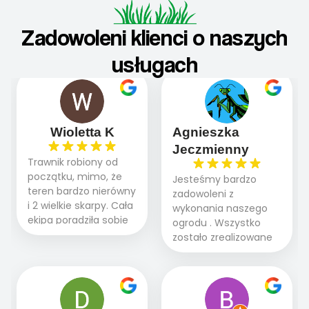
Zadowoleni klienci o naszych
usługach
Wioletta K
Agnieszka
Jeczmienny
Trawnik robiony od
początku, mimo, że
Jesteśmy bardzo
teren bardzo nierówny
zadowoleni z
i 2 wielkie skarpy. Cała
wykonania naszego
ekipa poradziła sobie
ogrodu . Wszystko
WSPANIALE od
zostało zrealizowane
początku do końca,
fachowo, rzetelnie i
profesionalny sprzęt,
zgodnie z naszymi
panowie wiedzą co
oczekiwaniami. Prace
robią. Wszystko poszło
przebiegały sprawnie
sprawnie i szybko.