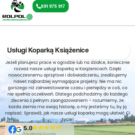
691 975 917
Usługi Koparką Książenice
Jeżeli planujesz prace w ogrodzie lub na działce, koniecznie
rozważ nasze usługi koparką w Książenicach. Dzięki
nowoczesnemu sprzętowi i doświadczeniu, zrealizujemy
nawet najbardziej wymagające projekty. Nie ma nic
gorszego niż zainwestowanie czasu i pieniędzy w coś, co
nie spełnia oczekiwań. Dlatego podchodzimy do każdego
zlecenia z pełnym zaangażowaniem – rozumiemy, że
każda ziemia ma swoją historię, a my jesteśmy tu, by ją
napisać. Sprawdź, jak nasze usługi koparką mogą ułatwić Ci
życie!
5.0
Facebook,Google