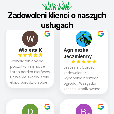
Zadowoleni klienci o naszych
usługach
Wioletta K
Agnieszka
Jeczmienny
Trawnik robiony od
początku, mimo, że
Jesteśmy bardzo
teren bardzo nierówny
zadowoleni z
i 2 wielkie skarpy. Cała
wykonania naszego
ekipa poradziła sobie
ogrodu . Wszystko
WSPANIALE od
zostało zrealizowane
początku do końca,
fachowo, rzetelnie i
profesionalny sprzęt,
zgodnie z naszymi
panowie wiedzą co
oczekiwaniami. Prace
robią. Wszystko poszło
przebiegały sprawnie