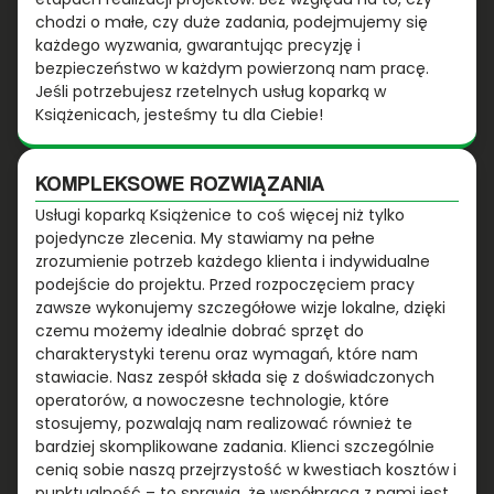
chodzi o małe, czy duże zadania, podejmujemy się
każdego wyzwania, gwarantując precyzję i
bezpieczeństwo w każdym powierzoną nam pracę.
Jeśli potrzebujesz rzetelnych usług koparką w
Książenicach, jesteśmy tu dla Ciebie!
KOMPLEKSOWE ROZWIĄZANIA
Usługi koparką Książenice to coś więcej niż tylko
pojedyncze zlecenia. My stawiamy na pełne
zrozumienie potrzeb każdego klienta i indywidualne
podejście do projektu. Przed rozpoczęciem pracy
zawsze wykonujemy szczegółowe wizje lokalne, dzięki
czemu możemy idealnie dobrać sprzęt do
charakterystyki terenu oraz wymagań, które nam
stawiacie. Nasz zespół składa się z doświadczonych
operatorów, a nowoczesne technologie, które
stosujemy, pozwalają nam realizować również te
bardziej skomplikowane zadania. Klienci szczególnie
cenią sobie naszą przejrzystość w kwestiach kosztów i
punktualność – to sprawia, że współpraca z nami jest