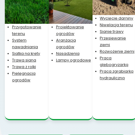
Wycięcie darniny
Niwelacja terenu
Przygotowanie
Projektowanie
Sianie trawy
terenu
ogrodów
Przesiewanie
System
Aranżacja
ziemi
nawadniania
ogrodów
Rozwożenie ziemi
Siatka na krety
Nasadzenia
Praca
Trawa siana
Lampy ogrodowe
glebogryzarką
Trawa z rolki
Praca zgrabiarką
Pielęgnacja
hydrauliczną
ogrodów