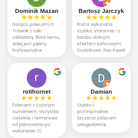
sprawnie i szybko.
dzięki temu,że firma
Doradztwo w
działa kompleksowo :
Dominik Mazan
Bartosz Jarczyk
pielęgnacji trawnika
ogrodnictwo,nawodnienie,
teraz i na późniejszym
brukarstwo.Efekt
Gorąco polecam.!!!
Praca wykonana
etapie jest dużym
końcowy przerósł
Trawnik z rolki
szybko, starannie i z
plusem. Teraz razem
nasze oczekiwania.
zakładany 3lata temu,
bardzo dobrym
z dzieckiem i małym
Polecamy tę firmę
dalej jest piękny.
efektem końcowym.
pieskiem cieszymy się
wszystkim , którzy
Profesjonalne
Dodatkowo, Pan Paweł
pięknym trawnikiem :)
marzą o pięknym
podejście do pracy,
chętnie udziela porad
A trawa robi efekt
ogrodzie.
terminowo wykonane
i odpowiedzie na
WOW. Polecam firmę
2 zlecenia na rolkę.
pytania.
w 100%
Polecam.
rotihornet
Damian
Polecam z czystym
Szybko i
sumieniem, wszystko
profesjonalnie.
rzetelnie i terminowo
Szczerze polecam
od planowania po
usługodawcę.
wykonanie 👍🏻