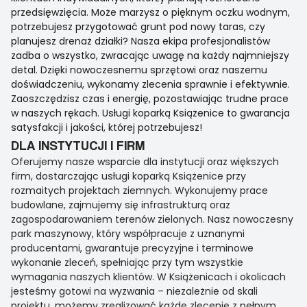
przedsięwzięcia. Może marzysz o pięknym oczku wodnym,
potrzebujesz przygotować grunt pod nowy taras, czy
planujesz drenaż działki? Nasza ekipa profesjonalistów
zadba o wszystko, zwracając uwagę na każdy najmniejszy
detal. Dzięki nowoczesnemu sprzętowi oraz naszemu
doświadczeniu, wykonamy zlecenia sprawnie i efektywnie.
Zaoszczędzisz czas i energię, pozostawiając trudne prace
w naszych rękach. Usługi koparką Książenice to gwarancja
satysfakcji i jakości, której potrzebujesz!
DLA INSTYTUCJI I FIRM
Oferujemy nasze wsparcie dla instytucji oraz większych
firm, dostarczając usługi koparką Książenice przy
rozmaitych projektach ziemnych. Wykonujemy prace
budowlane, zajmujemy się infrastrukturą oraz
zagospodarowaniem terenów zielonych. Nasz nowoczesny
park maszynowy, który współpracuje z uznanymi
producentami, gwarantuje precyzyjne i terminowe
wykonanie zleceń, spełniając przy tym wszystkie
wymagania naszych klientów. W Książenicach i okolicach
jesteśmy gotowi na wyzwania – niezależnie od skali
projektu, możemy zrealizować każde zlecenie z pełnym