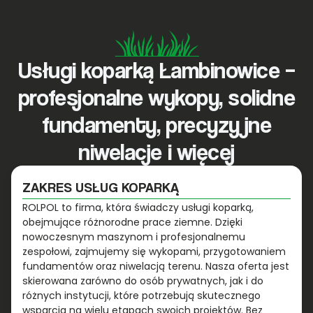
Usługi koparką Łambinowice –
profesjonalne wykopy, solidne
fundamenty, precyzyjne
niwelacje i więcej
ZAKRES USŁUG KOPARKĄ
ROLPOL to firma, która świadczy usługi koparką,
obejmujące różnorodne prace ziemne. Dzięki
nowoczesnym maszynom i profesjonalnemu
zespołowi, zajmujemy się wykopami, przygotowaniem
fundamentów oraz niwelacją terenu. Nasza oferta jest
skierowana zarówno do osób prywatnych, jak i do
różnych instytucji, które potrzebują skutecznego
wsparcia na wielu etapach swoich projektów. Bez