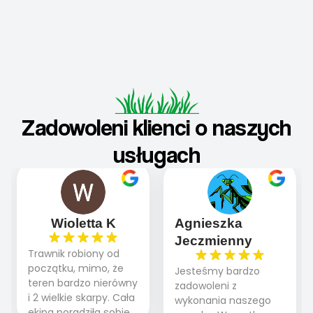
Zadowoleni klienci o naszych
usługach
Wioletta K
Agnieszka
Jeczmienny
Trawnik robiony od
początku, mimo, że
Jesteśmy bardzo
teren bardzo nierówny
zadowoleni z
i 2 wielkie skarpy. Cała
wykonania naszego
ekipa poradziła sobie