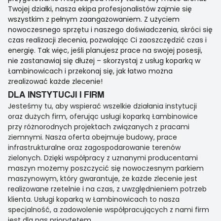
Twojej działki, nasza ekipa profesjonalistów zajmie się
wszystkim z pełnym zaangażowaniem. Z użyciem
nowoczesnego sprzętu i naszego doświadczenia, skróci się
czas realizacji zlecenia, pozwalając Ci zaoszczędzić czas i
energię. Tak więc, jeśli planujesz prace na swojej posesji,
nie zastanawiaj się dłużej – skorzystaj z usług koparką w
Łambinowicach i przekonaj się, jak łatwo można
zrealizować każde zlecenie!
DLA INSTYTUCJI I FIRM
Jesteśmy tu, aby wspierać wszelkie działania instytucji
oraz dużych firm, oferując usługi koparką Łambinowice
przy różnorodnych projektach związanych z pracami
ziemnymi. Nasza oferta obejmuje budowy, prace
infrastrukturalne oraz zagospodarowanie terenów
zielonych. Dzięki współpracy z uznanymi producentami
maszyn możemy poszczycić się nowoczesnym parkiem
maszynowym, który gwarantuje, że każde zlecenie jest
realizowane rzetelnie i na czas, z uwzględnieniem potrzeb
klienta. Usługi koparką w Łambinowicach to nasza
specjalność, a zadowolenie współpracujących z nami firm
jest dla nas priorytetem.