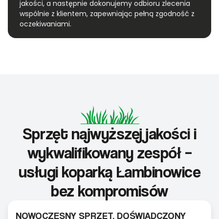
jakości, a następnie dokonujemy odbioru zlecenia
wspólnie z klientem, zapewniając pełną zgodność z
oczekiwaniami.
Sprzęt najwyższej jakości i
wykwalifikowany zespół –
usługi koparką Łambinowice
bez kompromisów
NOWOCZESNY SPRZĘT, DOŚWIADCZONY