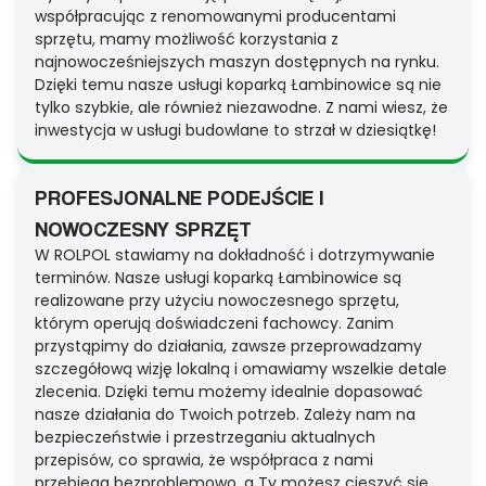
współpracując z renomowanymi producentami
sprzętu, mamy możliwość korzystania z
najnowocześniejszych maszyn dostępnych na rynku.
Dzięki temu nasze usługi koparką Łambinowice są nie
tylko szybkie, ale również niezawodne. Z nami wiesz, że
inwestycja w usługi budowlane to strzał w dziesiątkę!
PROFESJONALNE PODEJŚCIE I
NOWOCZESNY SPRZĘT
W ROLPOL stawiamy na dokładność i dotrzymywanie
terminów. Nasze usługi koparką Łambinowice są
realizowane przy użyciu nowoczesnego sprzętu,
którym operują doświadczeni fachowcy. Zanim
przystąpimy do działania, zawsze przeprowadzamy
szczegółową wizję lokalną i omawiamy wszelkie detale
zlecenia. Dzięki temu możemy idealnie dopasować
nasze działania do Twoich potrzeb. Zależy nam na
bezpieczeństwie i przestrzeganiu aktualnych
przepisów, co sprawia, że współpraca z nami
przebiega bezproblemowo, a Ty możesz cieszyć się