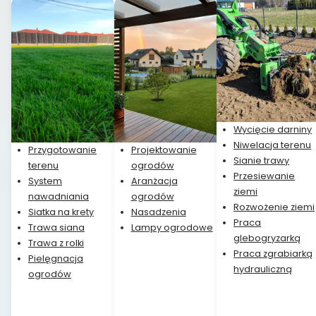
Wycięcie darniny
Niwelacja terenu
Przygotowanie
Projektowanie
Sianie trawy
terenu
ogrodów
Przesiewanie
System
Aranżacja
ziemi
nawadniania
ogrodów
Rozwożenie ziemi
Siatka na krety
Nasadzenia
Praca
Trawa siana
Lampy ogrodowe
glebogryzarką
Trawa z rolki
Praca zgrabiarką
Pielęgnacja
hydrauliczną
ogrodów