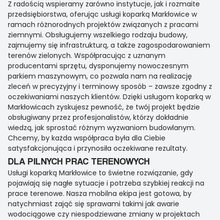
Z radością wspieramy zarówno instytucje, jak i rozmaite
przedsiębiorstwa, oferując usługi koparką Markłowice w
ramach różnorodnych projektów związanych z pracami
ziemnymi. Obsługujemy wszelkiego rodzaju budowy,
zajmujemy się infrastrukturą, a także zagospodarowaniem
terenów zielonych. Współpracując z uznanym
producentami sprzętu, dysponujemy nowoczesnym
parkiem maszynowym, co pozwala nam na realizację
zleceń w precyzyjny i terminowy sposób – zawsze zgodny z
oczekiwaniami naszych klientów. Dzięki usługom koparką w
Markłowicach zyskujesz pewność, że twój projekt będzie
obsługiwany przez profesjonalistów, którzy dokładnie
wiedzą, jak sprostać różnym wyzwaniom budowlanym.
Chcemy, by każda współpraca była dla Ciebie
satysfakcjonująca i przynosiła oczekiwane rezultaty.
DLA PILNYCH PRAC TERENOWYCH
Usługi koparką Markłowice to świetne rozwiązanie, gdy
pojawiają się nagłe sytuacje i potrzeba szybkiej reakcji na
prace terenowe. Nasza mobilna ekipa jest gotowa, by
natychmiast zająć się sprawami takimi jak awarie
wodociągowe czy niespodziewane zmiany w projektach