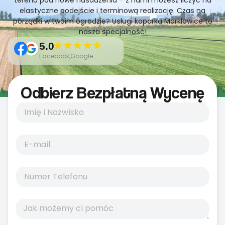
terenu pod nowe nasadzenia – z nami możesz liczyć na
elastyczne podejście i terminową realizację. Czas na
porządki w twoim ogrodzie? Usługi koparką Markłowice to
nasza specjalność!
5.0
Facebook,Google
Odbierz Bezpłatną Wycenę