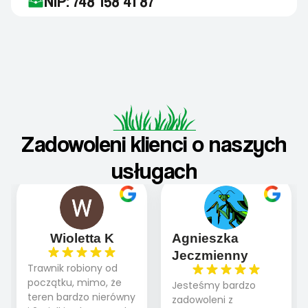
NIP: 748 158 41 87
Zadowoleni klienci o naszych
usługach
Wioletta K
Agnieszka
Jeczmienny
Trawnik robiony od
początku, mimo, że
Jesteśmy bardzo
teren bardzo nierówny
zadowoleni z