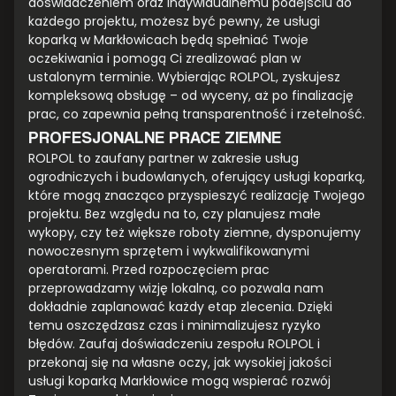
doświadczeniem oraz indywidualnemu podejściu do
każdego projektu, możesz być pewny, że usługi
koparką w Markłowicach będą spełniać Twoje
oczekiwania i pomogą Ci zrealizować plan w
ustalonym terminie. Wybierając ROLPOL, zyskujesz
kompleksową obsługę – od wyceny, aż po finalizację
prac, co zapewnia pełną transparentność i rzetelność.
PROFESJONALNE PRACE ZIEMNE
ROLPOL to zaufany partner w zakresie usług
ogrodniczych i budowlanych, oferujący usługi koparką,
które mogą znacząco przyspieszyć realizację Twojego
projektu. Bez względu na to, czy planujesz małe
wykopy, czy też większe roboty ziemne, dysponujemy
nowoczesnym sprzętem i wykwalifikowanymi
operatorami. Przed rozpoczęciem prac
przeprowadzamy wizję lokalną, co pozwala nam
dokładnie zaplanować każdy etap zlecenia. Dzięki
temu oszczędzasz czas i minimalizujesz ryzyko
błędów. Zaufaj doświadczeniu zespołu ROLPOL i
przekonaj się na własne oczy, jak wysokiej jakości
usługi koparką Markłowice mogą wspierać rozwój