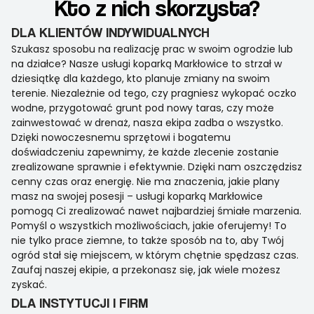
Kto z nich skorzysta?
DLA KLIENTÓW INDYWIDUALNYCH
Szukasz sposobu na realizację prac w swoim ogrodzie lub
na działce? Nasze usługi koparką Markłowice to strzał w
dziesiątkę dla każdego, kto planuje zmiany na swoim
terenie. Niezależnie od tego, czy pragniesz wykopać oczko
wodne, przygotować grunt pod nowy taras, czy może
zainwestować w drenaż, nasza ekipa zadba o wszystko.
Dzięki nowoczesnemu sprzętowi i bogatemu
doświadczeniu zapewnimy, że każde zlecenie zostanie
zrealizowane sprawnie i efektywnie. Dzięki nam oszczędzisz
cenny czas oraz energię. Nie ma znaczenia, jakie plany
masz na swojej posesji – usługi koparką Markłowice
pomogą Ci zrealizować nawet najbardziej śmiałe marzenia.
Pomyśl o wszystkich możliwościach, jakie oferujemy! To
nie tylko prace ziemne, to także sposób na to, aby Twój
ogród stał się miejscem, w którym chętnie spędzasz czas.
Zaufaj naszej ekipie, a przekonasz się, jak wiele możesz
zyskać.
DLA INSTYTUCJI I FIRM