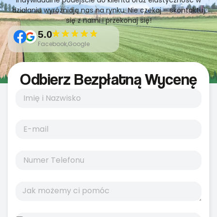
indywidualne podejście do klienta oraz elastyczność w
działaniu wyróżniają nas na rynku. Nie czekaj – skontaktuj
się z nami i przekonaj się!
5.0
Facebook,Google
Odbierz Bezpłatną Wycenę