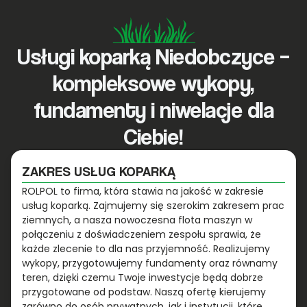
Usługi koparką Niedobczyce –
kompleksowe wykopy,
fundamenty i niwelacje dla
Ciebie!
ZAKRES USŁUG KOPARKĄ
ROLPOL to firma, która stawia na jakość w zakresie
usług koparką. Zajmujemy się szerokim zakresem prac
ziemnych, a nasza nowoczesna flota maszyn w
połączeniu z doświadczeniem zespołu sprawia, że
każde zlecenie to dla nas przyjemność. Realizujemy
wykopy, przygotowujemy fundamenty oraz równamy
teren, dzięki czemu Twoje inwestycje będą dobrze
przygotowane od podstaw. Naszą ofertę kierujemy
zarówno do osób prywatnych, jak i instytucji, które