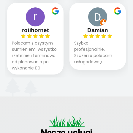
terminowo wykonane
i odpowiedzie na
WOW. Polecam firmę
2 zlecenia na rolkę.
pytania.
w 100%
Polecam.
rotihornet
Damian
Polecam z czystym
Szybko i
sumieniem, wszystko
profesjonalnie.
rzetelnie i terminowo
Szczerze polecam
od planowania po
usługodawcę.
wykonanie 👍🏻
Nasze usługi