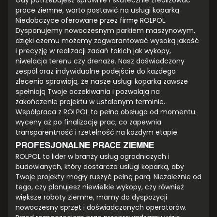
Gdy potrzebujesz sprawnie i skutecznie zrealizować
prace ziemne, warto postawić na usługi koparką
Niedobczyce oferowane przez firmę ROLPOL.
Dysponujemy nowoczesnym parkiem maszynowym,
dzięki czemu możemy zagwarantować wysoką jakość
i precyzję w realizacji zadań takich jak wykopy,
niwelacja terenu czy drenaże. Nasz doświadczony
zespół oraz indywidualne podejście do każdego
zlecenia sprawiają, że nasze usługi koparką zawsze
spełniają Twoje oczekiwania i pozwalają na
zakończenie projektu w ustalonym terminie.
Współpraca z ROLPOL to pełna obsługa od momentu
wyceny aż po finalizację prac, co zapewnia
transparentność i rzetelność na każdym etapie.
PROFESJONALNE PRACE ZIEMNE
ROLPOL to lider w branży usług ogrodniczych i
budowlanych, który dostarcza usługi koparką, aby
Twoje projekty mogły ruszyć pełną parą. Niezależnie od
tego, czy planujesz niewielkie wykopy, czy również
większe roboty ziemne, mamy do dyspozycji
nowoczesny sprzęt i doświadczonych operatorów.