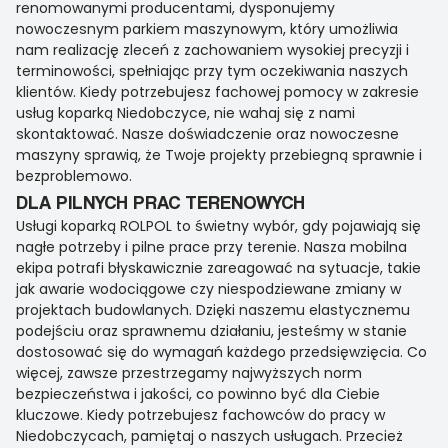
renomowanymi producentami, dysponujemy
nowoczesnym parkiem maszynowym, który umożliwia
nam realizację zleceń z zachowaniem wysokiej precyzji i
terminowości, spełniając przy tym oczekiwania naszych
klientów. Kiedy potrzebujesz fachowej pomocy w zakresie
usług koparką Niedobczyce, nie wahaj się z nami
skontaktować. Nasze doświadczenie oraz nowoczesne
maszyny sprawią, że Twoje projekty przebiegną sprawnie i
bezproblemowo.
DLA PILNYCH PRAC TERENOWYCH
Usługi koparką ROLPOL to świetny wybór, gdy pojawiają się
nagłe potrzeby i pilne prace przy terenie. Nasza mobilna
ekipa potrafi błyskawicznie zareagować na sytuacje, takie
jak awarie wodociągowe czy niespodziewane zmiany w
projektach budowlanych. Dzięki naszemu elastycznemu
podejściu oraz sprawnemu działaniu, jesteśmy w stanie
dostosować się do wymagań każdego przedsięwzięcia. Co
więcej, zawsze przestrzegamy najwyższych norm
bezpieczeństwa i jakości, co powinno być dla Ciebie
kluczowe. Kiedy potrzebujesz fachowców do pracy w
Niedobczycach, pamiętaj o naszych usługach. Przecież