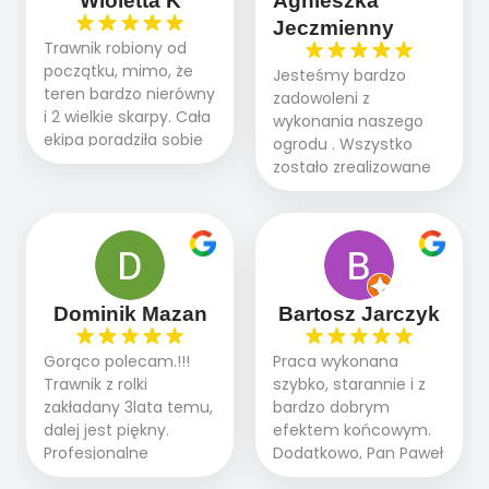
Wioletta K
Agnieszka
Jeczmienny
Trawnik robiony od
początku, mimo, że
Jesteśmy bardzo
teren bardzo nierówny
zadowoleni z
i 2 wielkie skarpy. Cała
wykonania naszego
ekipa poradziła sobie
ogrodu . Wszystko
WSPANIALE od
zostało zrealizowane
początku do końca,
fachowo, rzetelnie i
profesionalny sprzęt,
zgodnie z naszymi
panowie wiedzą co
oczekiwaniami. Prace
robią. Wszystko poszło
przebiegały sprawnie
sprawnie i szybko.
dzięki temu,że firma
Doradztwo w
działa kompleksowo :
Dominik Mazan
Bartosz Jarczyk
pielęgnacji trawnika
ogrodnictwo,nawodnienie,
teraz i na późniejszym
brukarstwo.Efekt
Gorąco polecam.!!!
Praca wykonana
etapie jest dużym
końcowy przerósł
Trawnik z rolki
szybko, starannie i z
plusem. Teraz razem
nasze oczekiwania.
zakładany 3lata temu,
bardzo dobrym
z dzieckiem i małym
Polecamy tę firmę
dalej jest piękny.
efektem końcowym.
pieskiem cieszymy się
wszystkim , którzy
Profesjonalne
Dodatkowo, Pan Paweł
pięknym trawnikiem :)
marzą o pięknym
podejście do pracy,
chętnie udziela porad
A trawa robi efekt
ogrodzie.