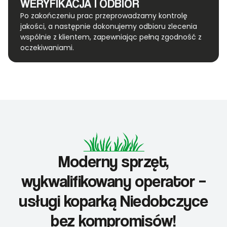
WERYFIKACJA I ODBIÓR
Po zakończeniu prac przeprowadzamy kontrolę
jakości, a następnie dokonujemy odbioru zlecenia
wspólnie z klientem, zapewniając pełną zgodność z
oczekiwaniami.
Moderny sprzęt,
wykwalifikowany operator –
usługi koparką Niedobczyce
bez kompromisów!