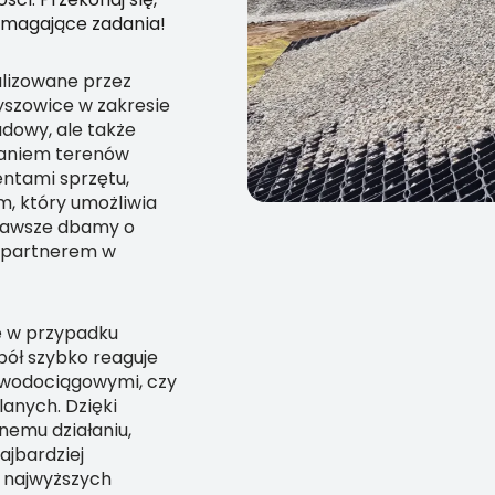
ymagające zadania!
alizowane przez
zyszowice w zakresie
udowy, ale także
owaniem terenów
entami sprzętu,
 który umożliwia
Zawsze dbamy o
m partnerem w
e w przypadku
spół szybko reaguje
i wodociągowymi, czy
anych. Dzięki
nemu działaniu,
jbardziej
 najwyższych