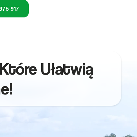
975 917
Które Ułatwią
e!