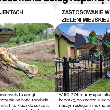
JEKTACH
ZASTOSOWANIE W
ZIELENI MIEJSKIEJ
lanych, to usługi
W ROLPOL mamy specjalist
czenie. W końcu szybkie i
koparką, co znacznie ułat
nych to klucz do sukcesu.
naszym usługom można pr