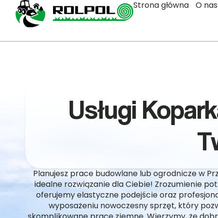
Strona główna
O nas
Usługi Kopar
T
Planujesz prace budowlane lub ogrodnicze w Pr
idealne rozwiązanie dla Ciebie! Zrozumienie pot
oferujemy elastyczne podejście oraz profesjo
wyposażeniu nowoczesny sprzęt, który pozw
skomplikowane prace ziemne. Wierzymy, że dobr