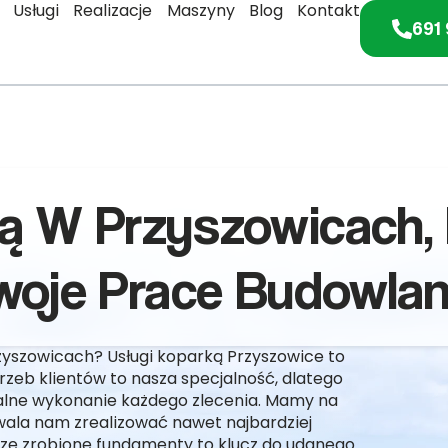
Usługi
Realizacje
Maszyny
Blog
Kontakt
691 
ką W Przyszowicach, 
woje Prace Budowlan
zyszowicach? Usługi koparką Przyszowice to
rzeb klientów to nasza specjalność, dlatego
nalne wykonanie każdego zlecenia. Mamy na
ala nam zrealizować nawet najbardziej
ze zrobione fundamenty to klucz do udanego