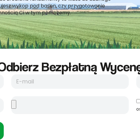
anujesz wykop pod basen, czy przygotowanie
emnością Ci w tym pomożemy.
Odbierz Bezpłatną Wycene
o