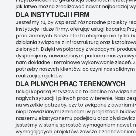
jak łatwo można zrealizować nawet najbardziej w
DLA INSTYTUCJI I FIRM
Jesteśmy tu, by wspierać różnorodne projekty re
instytucje i duże firmy, oferując usługi koparką Pr
prac ziemnych. Nasza oferta obejmuje nie tylko b
działania związane z infrastrukturą oraz kształt
zielonych. Dzięki współpracy z wiodącymi produc
dysponujemy nowoczesnym parkiem maszynowym,
nam dokładne i terminowe wykonywanie zleceń. 
potrzeby naszych klientów, co czyni nas solidny
realizacji projektów.
DLA PILNYCH PRAC TERENOWYCH
Usługi koparką Przyszowice to idealne rozwiązani
nagłych sytuacji i pilnych prac w terenie. Nasz ze
na wszelkie potrzeby, czy to związane z awariam
nieprzewidzianymi zmianami w projektach budowl
naszemu elastycznemu podejściu oraz błyskawicz
jesteśmy w stanie sprostać wymaganiom nawet na
wymagających projektów, zawsze z zachowaniem