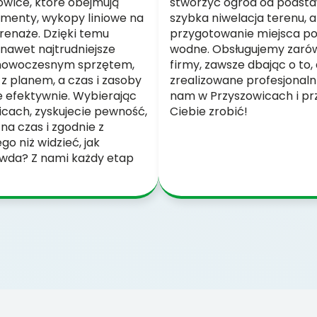
owice, które obejmują
stworzyć ogród od podstaw
menty, wykopy liniowe na
szybka niwelacja terenu,
drenaże. Dzięki temu
przygotowanie miejsca pod
nawet najtrudniejsze
wodne. Obsługujemy zarów
 nowoczesnym sprzętem,
firmy, zawsze dbając o to,
 z planem, a czas i zasoby
zrealizowane profesjonalnie
 efektywnie. Wybierając
nam w Przyszowicach i prz
icach, zyskujecie pewność,
Ciebie zrobić!
na czas i zgodnie z
o niż widzieć, jak
awda? Z nami każdy etap