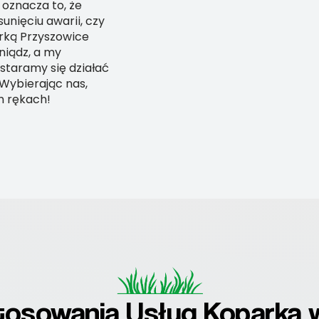
oznacza to, że
unięciu awarii, czy
arką Przyszowice
niądz, a my
staramy się działać
 Wybierając nas,
h rękach!
tosowania Usług Koparką 