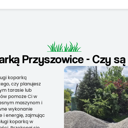
arką Przyszowice - Czy są 
ługi koparką
tego, czy planujesz
m tarasie lub
wców pomoże Ci w
zesnym maszynom i
awne wykonanie
e i energię, zajmując
sługi koparką w
ci. Przekonaj się,