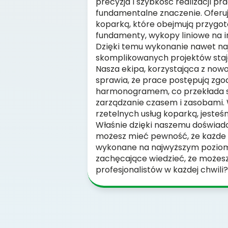
precyzja i szybkość realizacji p
fundamentalne znaczenie. Oferu
koparką, które obejmują przygo
fundamenty, wykopy liniowe na i
Dzięki temu wykonanie nawet naj
skomplikowanych projektów staje
Nasza ekipa, korzystająca z now
sprawia, że prace postępują zgo
harmonogramem, co przekłada s
zarządzanie czasem i zasobami. W
rzetelnych usług koparką, jesteś
Właśnie dzięki naszemu doświadc
możesz mieć pewność, że każde 
wykonane na najwyższym poziomie
zachęcające wiedzieć, że możesz
profesjonalistów w każdej chwili?