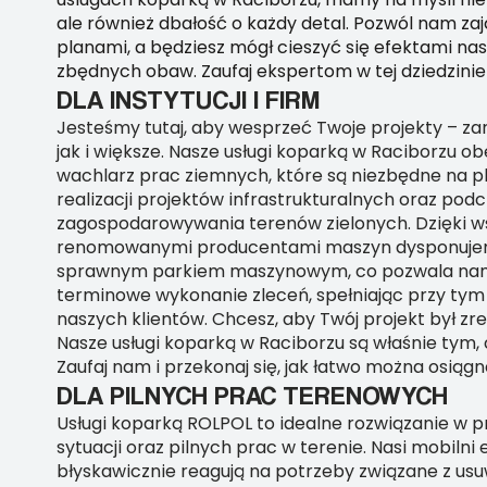
ale również dbałość o każdy detal. Pozwól nam zaj
planami, a będziesz mógł cieszyć się efektami nas
zbędnych obaw. Zaufaj ekspertom w tej dziedzinie
DLA INSTYTUCJI I FIRM
Jesteśmy tutaj, aby wesprzeć Twoje projekty – za
jak i większe. Nasze usługi koparką w Raciborzu ob
wachlarz prac ziemnych, które są niezbędne na p
realizacji projektów infrastrukturalnych oraz pod
zagospodarowywania terenów zielonych. Dzięki w
renomowanymi producentami maszyn dysponuje
sprawnym parkiem maszynowym, co pozwala nam 
terminowe wykonanie zleceń, spełniając przy tym
naszych klientów. Chcesz, aby Twój projekt był zr
Nasze usługi koparką w Raciborzu są właśnie tym,
Zaufaj nam i przekonaj się, jak łatwo można osiąg
DLA PILNYCH PRAC TERENOWYCH
Usługi koparką ROLPOL to idealne rozwiązanie w 
sytuacji oraz pilnych prac w terenie. Nasi mobilni 
błyskawicznie reagują na potrzeby związane z us