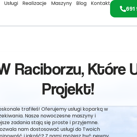
Usługi
Realizacje
Maszyny
Blog
Kontakt
691 
W Raciborzu, Które 
Projekt!
skonale trafiłeś! Oferujemy usługi koparką w
czekiwania. Nasze nowoczesne maszyny i
sze zadania stają się proste i przyjemne.
pozwala nam dostosować usługi do Twoich
rminowość i jakość? Z nami możesz być pewny,