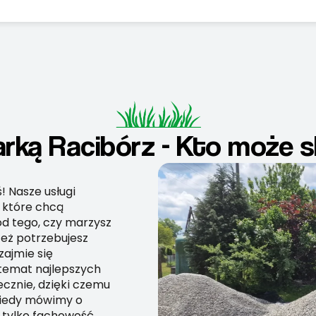
arką Racibórz - Kto może 
ś! Nasze usługi
, które chcą
od tego, czy marzysz
też potrzebujesz
ajmie się
temat najlepszych
ecznie, dzięki czemu
 Kiedy mówimy o
 tylko fachowość,