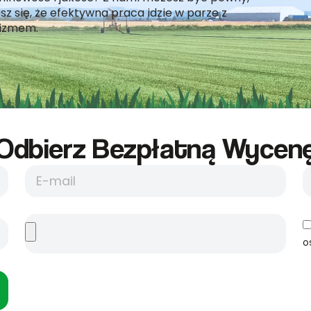
z się, że efektywna praca idzie w parze z
lizmem.
Odbierz Bezpłatną Wycene
o