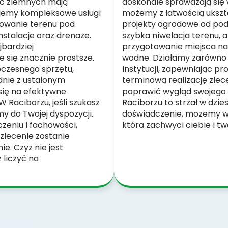
rac ziemnych mają
doskonale sprawdzają się 
jemy kompleksowe usługi
możemy z łatwością ukszta
towanie terenu pod
projekty ogrodowe od pods
nstalacje oraz drenaże.
szybka niwelacja terenu, a
bardziej
przygotowanie miejsca na 
 się znacznie prostsze.
wodne. Działamy zarówno d
oczesnego sprzętu,
instytucji, zapewniając pr
dnie z ustalonym
terminową realizację zlece
ię na efektywne
poprawić wygląd swojego 
 Raciborzu, jeśli szukasz
Raciborzu to strzał w dzie
my do Twojej dyspozycji.
doświadczenie, możemy ws
zeniu i fachowości,
która zachwyci ciebie i tw
zlecenie zostanie
. Czyż nie jest
 liczyć na