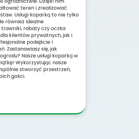
w ogrodnictwie. Dzięki nim
łtować teren i zrealizować
taw. Usługi koparką to nie tylko
le również idealne
trawniki, rabaty czy oczka
la klientów prywatnych, jak i
ofesjonalne podejście i
ń. Zastanawiasz się, jak
ogrodu? Nasze usługi koparką w
siątkę! Wykorzystując nasze
pólnie stworzyć przestrzeń,
oich gości.