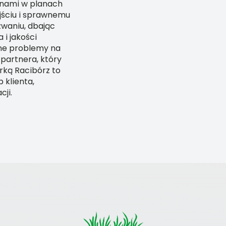
anami w planach
jściu i sprawnemu
zwaniu, dbając
i jakości
ane problemy na
partnera, który
rką Racibórz to
 klienta,
ji.