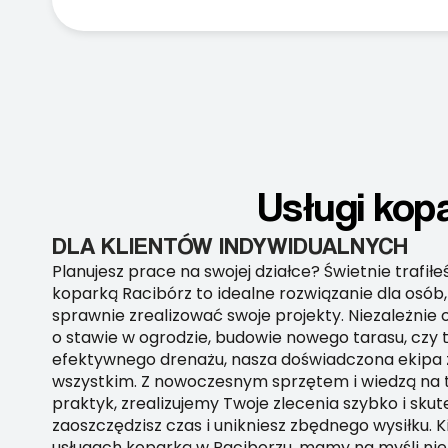
Usługi kop
DLA KLIENTÓW INDYWIDUALNYCH
Planujesz prace na swojej działce? Świetnie trafiłe
koparką Racibórz to idealne rozwiązanie dla osób
sprawnie zrealizować swoje projekty. Niezależnie 
o stawie w ogrodzie, budowie nowego tarasu, czy 
efektywnego drenażu, nasza doświadczona ekipa z
wszystkim. Z nowoczesnym sprzętem i wiedzą na 
praktyk, zrealizujemy Twoje zlecenia szybko i skut
zaoszczędzisz czas i unikniesz zbędnego wysiłku.
usługach koparką w Raciborzu, mamy na myśli nie