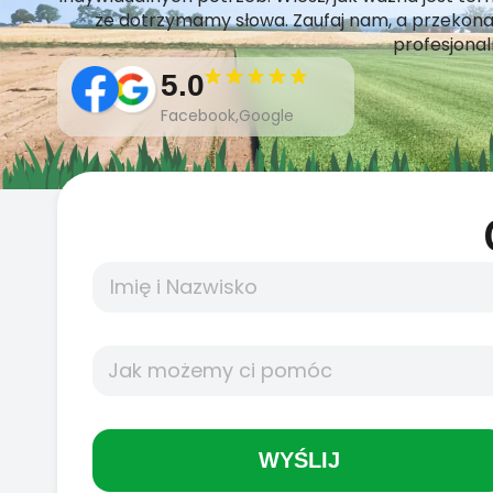
że dotrzymamy słowa. Zaufaj nam, a przekonas
profesjona
5.0
Facebook,Google
WYŚLIJ