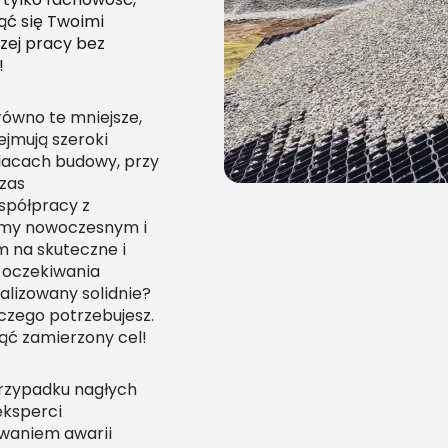
ąć się Twoimi
zej pracy bez
!
równo te mniejsze,
ejmują szeroki
lacach budowy, przy
czas
spółpracy z
my nowoczesnym i
na skuteczne i
 oczekiwania
ealizowany solidnie?
 czego potrzebujesz.
nąć zamierzony cel!
przypadku nagłych
eksperci
uwaniem awarii