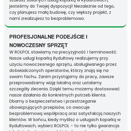
szukasz solidnych usług koparką w Rydułtowach,
jesteśmy do Twojej dyspozycji! Niezależnie od tego,
czy planujesz małą budowę, czy większy projekt, z
nami zrealizujesz to bezproblemowo.
PROFESJONALNE PODEJŚCIE I
NOWOCZESNY SPRZĘT
W ROLPOL stawiamy na precyzyjność i terminowość.
Nasze usługi koparką Rydułtowy realizujemy przy
użyciu nowoczesnego sprzętu, obsługiwanego przez
doświadczonych operatorów, którzy znają się na
swoim fachu. Zanim przystąpimy do pracy, zawsze
przeprowadzamy wizję lokalną oraz ustalamy
szczegóły zlecenia. Dzięki temu możemy dostosować
nasze działania do konkretnych potrzeb klienta.
Dbamy o bezpieczeństwo i przestrzeganie
obowiązujących przepisów, co owocuje
bezproblemową współpracą oraz satysfakcją naszych
klientów. W końcu, kiedy myślisz o usługach koparką w
Rydułtowach, wybierz ROLPOL – to nie tylko gwarancja