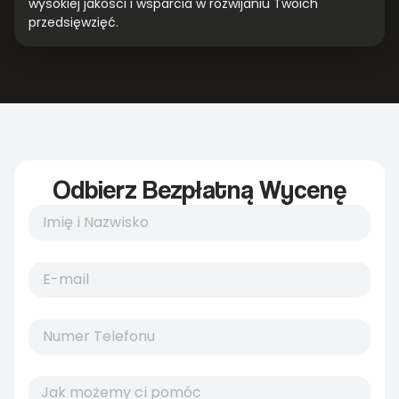
wysokiej jakości i wsparcia w rozwijaniu Twoich
przedsięwzięć.
Odbierz Bezpłatną Wycenę