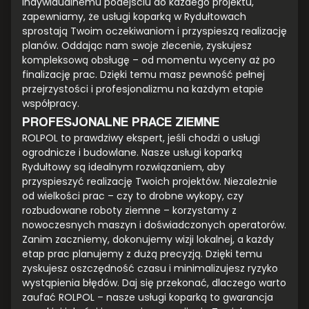
indywidualnemu podejściu do każdego projektu,
zapewniamy, że usługi koparką w Rydułtowach
sprostają Twoim oczekiwaniom i przyspieszą realizację
planów. Oddając nam swoje zlecenie, zyskujesz
kompleksową obsługę – od momentu wyceny aż po
finalizację prac. Dzięki temu masz pewność pełnej
przejrzystości i profesjonalizmu na każdym etapie
współpracy.
PROFESJONALNE PRACE ZIEMNE
ROLPOL to prawdziwy ekspert, jeśli chodzi o usługi
ogrodnicze i budowlane. Nasze usługi koparką
Rydułtowy są idealnym rozwiązaniem, aby
przyspieszyć realizację Twoich projektów. Niezależnie
od wielkości prac – czy to drobne wykopy, czy
rozbudowane roboty ziemne – korzystamy z
nowoczesnych maszyn i doświadczonych operatorów.
Zanim zaczniemy, dokonujemy wizji lokalnej, a każdy
etap prac planujemy z dużą precyzją. Dzięki temu
zyskujesz oszczędność czasu i minimalizujesz ryzyko
wystąpienia błędów. Daj się przekonać, dlaczego warto
zaufać ROLPOL – nasze usługi koparką to gwarancja