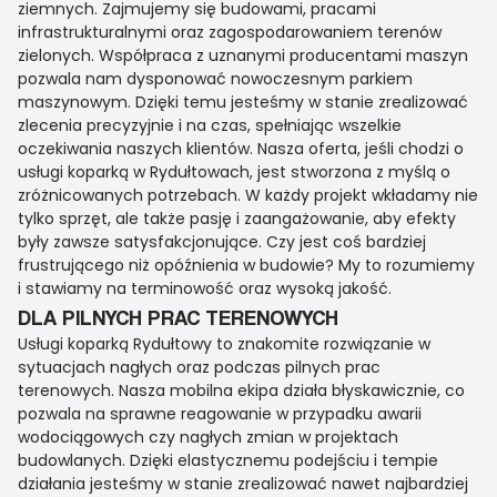
ziemnych. Zajmujemy się budowami, pracami
infrastrukturalnymi oraz zagospodarowaniem terenów
zielonych. Współpraca z uznanymi producentami maszyn
pozwala nam dysponować nowoczesnym parkiem
maszynowym. Dzięki temu jesteśmy w stanie zrealizować
zlecenia precyzyjnie i na czas, spełniając wszelkie
oczekiwania naszych klientów. Nasza oferta, jeśli chodzi o
usługi koparką w Rydułtowach, jest stworzona z myślą o
zróżnicowanych potrzebach. W każdy projekt wkładamy nie
tylko sprzęt, ale także pasję i zaangażowanie, aby efekty
były zawsze satysfakcjonujące. Czy jest coś bardziej
frustrującego niż opóźnienia w budowie? My to rozumiemy
i stawiamy na terminowość oraz wysoką jakość.
DLA PILNYCH PRAC TERENOWYCH
Usługi koparką Rydułtowy to znakomite rozwiązanie w
sytuacjach nagłych oraz podczas pilnych prac
terenowych. Nasza mobilna ekipa działa błyskawicznie, co
pozwala na sprawne reagowanie w przypadku awarii
wodociągowych czy nagłych zmian w projektach
budowlanych. Dzięki elastycznemu podejściu i tempie
działania jesteśmy w stanie zrealizować nawet najbardziej