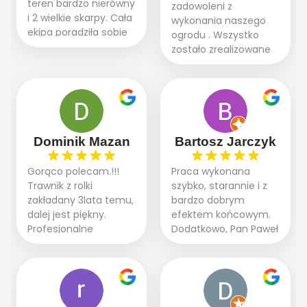
teren bardzo nierówny
zadowoleni z
i 2 wielkie skarpy. Cała
wykonania naszego
ekipa poradziła sobie
ogrodu . Wszystko
WSPANIALE od
zostało zrealizowane
początku do końca,
fachowo, rzetelnie i
profesionalny sprzęt,
zgodnie z naszymi
panowie wiedzą co
oczekiwaniami. Prace
robią. Wszystko poszło
przebiegały sprawnie
sprawnie i szybko.
dzięki temu,że firma
Doradztwo w
działa kompleksowo :
Dominik Mazan
Bartosz Jarczyk
pielęgnacji trawnika
ogrodnictwo,nawodnienie,
teraz i na późniejszym
brukarstwo.Efekt
Gorąco polecam.!!!
Praca wykonana
etapie jest dużym
końcowy przerósł
Trawnik z rolki
szybko, starannie i z
plusem. Teraz razem
nasze oczekiwania.
zakładany 3lata temu,
bardzo dobrym
z dzieckiem i małym
Polecamy tę firmę
dalej jest piękny.
efektem końcowym.
pieskiem cieszymy się
wszystkim , którzy
Profesjonalne
Dodatkowo, Pan Paweł
pięknym trawnikiem :)
marzą o pięknym
podejście do pracy,
chętnie udziela porad
A trawa robi efekt
ogrodzie.
terminowo wykonane
i odpowiedzie na
WOW. Polecam firmę
2 zlecenia na rolkę.
pytania.
w 100%
Polecam.