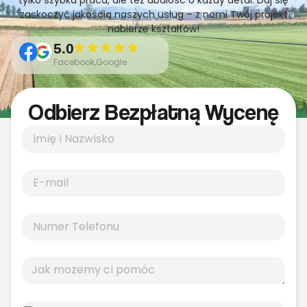
tylko szybka praca, ale też dbałość o każdy detal. Daj się
zaskoczyć jakością naszych usług – z nami Twój projekt
nabierze kształtów!
5.0
Facebook,Google
Odbierz Bezpłatną Wycenę