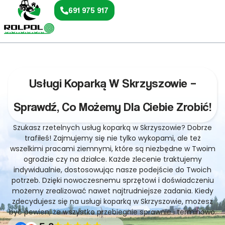
691 975 917
Usługi Koparką W Skrzyszowie –
Sprawdź, Co Możemy Dla Ciebie Zrobić!
Szukasz rzetelnych usług koparką w Skrzyszowie? Dobrze
trafiłeś! Zajmujemy się nie tylko wykopami, ale też
wszelkimi pracami ziemnymi, które są niezbędne w Twoim
ogrodzie czy na działce. Każde zlecenie traktujemy
indywidualnie, dostosowując nasze podejście do Twoich
potrzeb. Dzięki nowoczesnemu sprzętowi i doświadczeniu
możemy zrealizować nawet najtrudniejsze zadania. Kiedy
zdecydujesz się na usługi koparką w Skrzyszowie, możesz
być pewien, że wszystko przebiegnie sprawnie i terminowo.