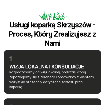
Usługi koparką Skrzyszów -
Proces, Który Zrealizujesz z
Nami
1
WIZJA LOKALNA I KONSULTACJE
Rozpoczynamy od wizji lokalnej, podczas której
zapoznajemy się z terenem i omawiamy z klientem
wszystkie szczegóły dotyczące zakresu prac
koparką.