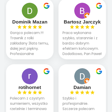
panowie wiedzą co
oczekiwaniami. Prace
robią. Wszystko poszło
przebiegały sprawnie
sprawnie i szybko.
dzięki temu,że firma
Doradztwo w
działa kompleksowo :
Dominik Mazan
Bartosz Jarczyk
pielęgnacji trawnika
ogrodnictwo,nawodnienie,
teraz i na późniejszym
brukarstwo.Efekt
Gorąco polecam.!!!
Praca wykonana
etapie jest dużym
końcowy przerósł
Trawnik z rolki
szybko, starannie i z
plusem. Teraz razem
nasze oczekiwania.
zakładany 3lata temu,
bardzo dobrym
z dzieckiem i małym
Polecamy tę firmę
dalej jest piękny.
efektem końcowym.
pieskiem cieszymy się
wszystkim , którzy
Profesjonalne
Dodatkowo, Pan Paweł
pięknym trawnikiem :)
marzą o pięknym
podejście do pracy,
chętnie udziela porad
A trawa robi efekt
ogrodzie.
terminowo wykonane
i odpowiedzie na
WOW. Polecam firmę
2 zlecenia na rolkę.
pytania.
w 100%
Polecam.
rotihornet
Damian
Polecam z czystym
Szybko i
sumieniem, wszystko
profesjonalnie.
rzetelnie i terminowo
Szczerze polecam