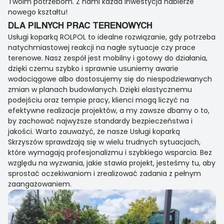
Twoim potrzebom. Z nami każda inwestycja nabierze
nowego kształtu!
DLA PILNYCH PRAC TERENOWYCH
Usługi koparką ROLPOL to idealne rozwiązanie, gdy potrzeba
natychmiastowej reakcji na nagłe sytuacje czy prace
terenowe. Nasz zespół jest mobilny i gotowy do działania,
dzięki czemu szybko i sprawnie usuniemy awarie
wodociągowe albo dostosujemy się do niespodziewanych
zmian w planach budowlanych. Dzięki elastycznemu
podejściu oraz tempie pracy, klienci mogą liczyć na
efektywne realizacje projektów, a my zawsze dbamy o to,
by zachować najwyższe standardy bezpieczeństwa i
jakości. Warto zauważyć, że nasze Usługi koparką
Skrzyszów sprawdzają się w wielu trudnych sytuacjach,
które wymagają profesjonalizmu i szybkiego wsparcia. Bez
względu na wyzwania, jakie stawia projekt, jesteśmy tu, aby
sprostać oczekiwaniom i zrealizować zadania z pełnym
zaangażowaniem.