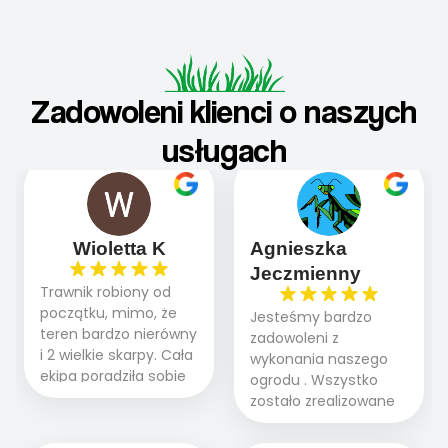
Zadowoleni klienci o naszych
usługach
Wioletta K
Agnieszka
Jeczmienny
Trawnik robiony od
początku, mimo, że
Jesteśmy bardzo
teren bardzo nierówny
zadowoleni z
i 2 wielkie skarpy. Cała
wykonania naszego
ekipa poradziła sobie
ogrodu . Wszystko
WSPANIALE od
zostało zrealizowane
początku do końca,
fachowo, rzetelnie i
profesionalny sprzęt,
zgodnie z naszymi