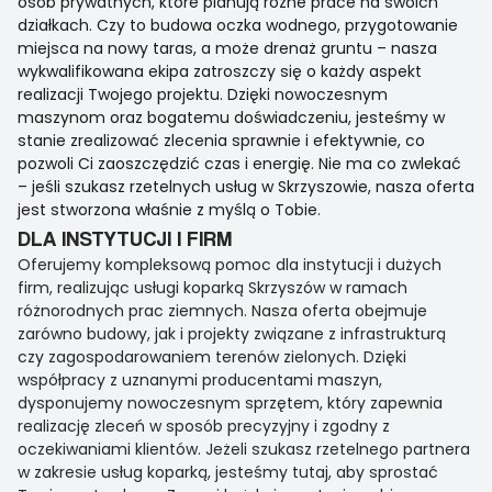
osób prywatnych, które planują różne prace na swoich
działkach. Czy to budowa oczka wodnego, przygotowanie
miejsca na nowy taras, a może drenaż gruntu – nasza
wykwalifikowana ekipa zatroszczy się o każdy aspekt
realizacji Twojego projektu. Dzięki nowoczesnym
maszynom oraz bogatemu doświadczeniu, jesteśmy w
stanie zrealizować zlecenia sprawnie i efektywnie, co
pozwoli Ci zaoszczędzić czas i energię. Nie ma co zwlekać
– jeśli szukasz rzetelnych usług w Skrzyszowie, nasza oferta
jest stworzona właśnie z myślą o Tobie.
DLA INSTYTUCJI I FIRM
Oferujemy kompleksową pomoc dla instytucji i dużych
firm, realizując usługi koparką Skrzyszów w ramach
różnorodnych prac ziemnych. Nasza oferta obejmuje
zarówno budowy, jak i projekty związane z infrastrukturą
czy zagospodarowaniem terenów zielonych. Dzięki
współpracy z uznanymi producentami maszyn,
dysponujemy nowoczesnym sprzętem, który zapewnia
realizację zleceń w sposób precyzyjny i zgodny z
oczekiwaniami klientów. Jeżeli szukasz rzetelnego partnera
w zakresie usług koparką, jesteśmy tutaj, aby sprostać