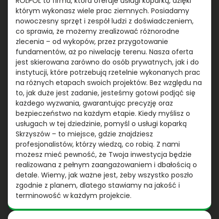
ROLPOL to firma, która oferuje usługi koparką, dzięki
którym wykonasz wiele prac ziemnych. Posiadamy
nowoczesny sprzęt i zespół ludzi z doświadczeniem,
co sprawia, że możemy zrealizować różnorodne
zlecenia – od wykopów, przez przygotowanie
fundamentów, aż po niwelację terenu. Nasza oferta
jest skierowana zarówno do osób prywatnych, jak i do
instytucji, które potrzebują rzetelnie wykonanych prac
na różnych etapach swoich projektów. Bez względu na
to, jak duże jest zadanie, jesteśmy gotowi podjąć się
każdego wyzwania, gwarantując precyzję oraz
bezpieczeństwo na każdym etapie. Kiedy myślisz o
usługach w tej dziedzinie, pomyśl o usługi koparką
Skrzyszów – to miejsce, gdzie znajdziesz
profesjonalistów, którzy wiedzą, co robią. Z nami
możesz mieć pewność, że Twoja inwestycja będzie
realizowana z pełnym zaangażowaniem i dbałością o
detale. Wiemy, jak ważne jest, żeby wszystko poszło
zgodnie z planem, dlatego stawiamy na jakość i
terminowość w każdym projekcie.