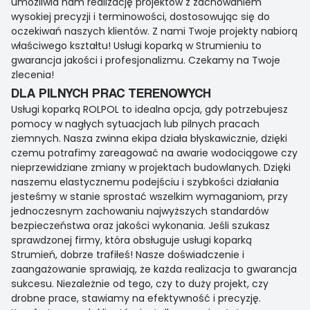
umożliwia nam realizację projektów z zachowaniem
wysokiej precyzji i terminowości, dostosowując się do
oczekiwań naszych klientów. Z nami Twoje projekty nabiorą
właściwego kształtu! Usługi koparką w Strumieniu to
gwarancja jakości i profesjonalizmu. Czekamy na Twoje
zlecenia!
DLA PILNYCH PRAC TERENOWYCH
Usługi koparką ROLPOL to idealna opcja, gdy potrzebujesz
pomocy w nagłych sytuacjach lub pilnych pracach
ziemnych. Nasza zwinna ekipa działa błyskawicznie, dzięki
czemu potrafimy zareagować na awarie wodociągowe czy
nieprzewidziane zmiany w projektach budowlanych. Dzięki
naszemu elastycznemu podejściu i szybkości działania
jesteśmy w stanie sprostać wszelkim wymaganiom, przy
jednoczesnym zachowaniu najwyższych standardów
bezpieczeństwa oraz jakości wykonania. Jeśli szukasz
sprawdzonej firmy, która obsługuje usługi koparką
Strumień, dobrze trafiłeś! Nasze doświadczenie i
zaangażowanie sprawiają, że każda realizacja to gwarancja
sukcesu. Niezależnie od tego, czy to duży projekt, czy
drobne prace, stawiamy na efektywność i precyzję.