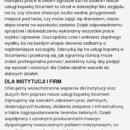
Planujesz prace w swoim ogrodzie lub na działce? Nasze
usługi koparką Strumień to strzał w dziesiątkę! Bez względu
na to, czy chcesz stworzyć oczko wodne, przygotować
miejsce pod taras, czy może zająć się drenażem, nasza
ekipa stanie na wysokości zadania. Dzięki odpowiedniemu
sprzętowi i doświadczeniu wykonamy wszystkie prace
szybko i sprawnie. Oszczędzisz czas i unikniesz zbędnego
wysiłku, bo na każdym etapie zlecenia zadbamy o
najdrobniejsze szczegóły. Zdecyduj się na usługi koparką w
Strumieniu i przekonaj się, jak ogromną różnicę może
zrobić profesjonalna pomoc! Jesteśmy tutaj, aby podjąć
się wyzwań i stworzyć dla Ciebie idealne warunki do
dalszych działań.
DLA INSTYTUCJI I FIRM
Oferujemy wszechstronne wsparcie dla instytucji oraz
dużych firm poprzez nasze usługi koparką Strumień.
Zajmujemy się szerokim zakresem prac ziemnych,
obejmujących budowy, działania związane z infrastrukturą,
a także zagospodarowanie terenów zielonych. Dzięki
współpracy z uznanymi producentami maszyn
dysponujemy nowoczesnym parkiem maszynowym, co