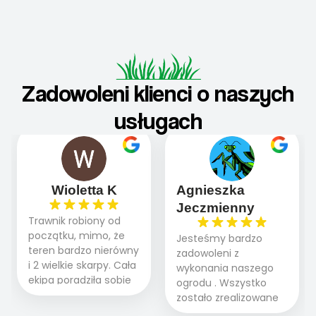
Zadowoleni klienci o naszych
usługach
Wioletta K
Agnieszka
Jeczmienny
Trawnik robiony od
początku, mimo, że
Jesteśmy bardzo
teren bardzo nierówny
zadowoleni z
i 2 wielkie skarpy. Cała
wykonania naszego
ekipa poradziła sobie
ogrodu . Wszystko
WSPANIALE od
zostało zrealizowane
początku do końca,
fachowo, rzetelnie i