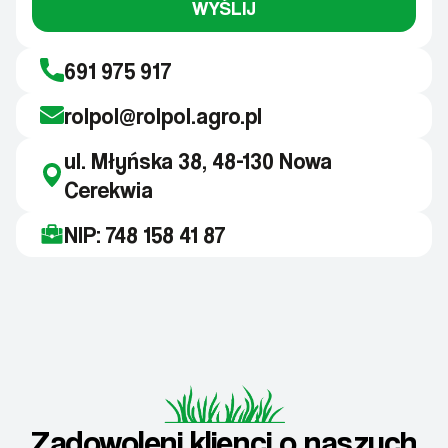
WYŚLIJ
691 975 917
rolpol@rolpol.agro.pl
ul. Młyńska 38, 48-130 Nowa
Cerekwia
NIP: 748 158 41 87
Zadowoleni klienci o naszych