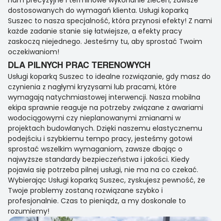
nam precyzyjne i terminowe wykonanie zleceń, zawsze
dostosowanych do wymagań klienta. Usługi koparką
Suszec to nasza specjalność, która przynosi efekty! Z nami
każde zadanie stanie się łatwiejsze, a efekty pracy
zaskoczą niejednego. Jesteśmy tu, aby sprostać Twoim
oczekiwaniom!
DLA PILNYCH PRAC TERENOWYCH
Usługi koparką Suszec to idealne rozwiązanie, gdy masz do
czynienia z nagłymi kryzysami lub pracami, które
wymagają natychmiastowej interwencji. Nasza mobilna
ekipa sprawnie reaguje na potrzeby związane z awariami
wodociągowymi czy nieplanowanymi zmianami w
projektach budowlanych. Dzięki naszemu elastycznemu
podejściu i szybkiemu tempo pracy, jesteśmy gotowi
sprostać wszelkim wymaganiom, zawsze dbając o
najwyższe standardy bezpieczeństwa i jakości. Kiedy
pojawia się potrzeba pilnej usługi, nie ma na co czekać.
Wybierając Usługi koparką Suszec, zyskujesz pewność, że
Twoje problemy zostaną rozwiązane szybko i
profesjonalnie. Czas to pieniądz, a my doskonale to
rozumiemy!