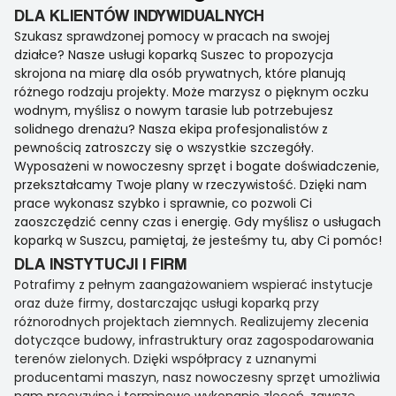
DLA KLIENTÓW INDYWIDUALNYCH
Szukasz sprawdzonej pomocy w pracach na swojej
działce? Nasze usługi koparką Suszec to propozycja
skrojona na miarę dla osób prywatnych, które planują
różnego rodzaju projekty. Może marzysz o pięknym oczku
wodnym, myślisz o nowym tarasie lub potrzebujesz
solidnego drenażu? Nasza ekipa profesjonalistów z
pewnością zatroszczy się o wszystkie szczegóły.
Wyposażeni w nowoczesny sprzęt i bogate doświadczenie,
przekształcamy Twoje plany w rzeczywistość. Dzięki nam
prace wykonasz szybko i sprawnie, co pozwoli Ci
zaoszczędzić cenny czas i energię. Gdy myślisz o usługach
koparką w Suszcu, pamiętaj, że jesteśmy tu, aby Ci pomóc!
DLA INSTYTUCJI I FIRM
Potrafimy z pełnym zaangażowaniem wspierać instytucje
oraz duże firmy, dostarczając usługi koparką przy
różnorodnych projektach ziemnych. Realizujemy zlecenia
dotyczące budowy, infrastruktury oraz zagospodarowania
terenów zielonych. Dzięki współpracy z uznanymi
producentami maszyn, nasz nowoczesny sprzęt umożliwia