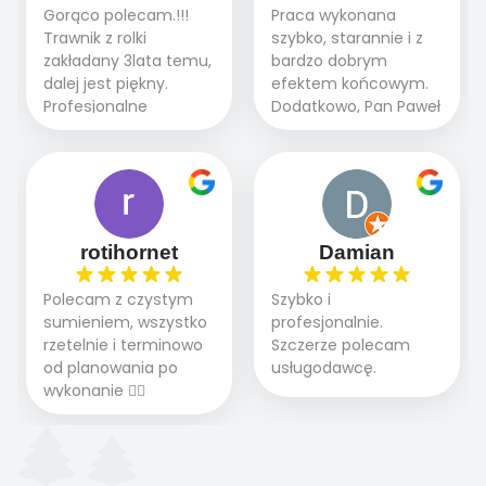
brukarstwo.Efekt
Gorąco polecam.!!!
Praca wykonana
etapie jest dużym
końcowy przerósł
Trawnik z rolki
szybko, starannie i z
plusem. Teraz razem
nasze oczekiwania.
zakładany 3lata temu,
bardzo dobrym
z dzieckiem i małym
Polecamy tę firmę
dalej jest piękny.
efektem końcowym.
pieskiem cieszymy się
wszystkim , którzy
Profesjonalne
Dodatkowo, Pan Paweł
pięknym trawnikiem :)
marzą o pięknym
podejście do pracy,
chętnie udziela porad
A trawa robi efekt
ogrodzie.
terminowo wykonane
i odpowiedzie na
WOW. Polecam firmę
2 zlecenia na rolkę.
pytania.
w 100%
Polecam.
rotihornet
Damian
Polecam z czystym
Szybko i
sumieniem, wszystko
profesjonalnie.
rzetelnie i terminowo
Szczerze polecam
od planowania po
usługodawcę.
wykonanie 👍🏻