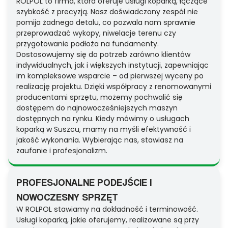
ROLPOL to firma, która oferuje usługi koparką, łączące
szybkość z precyzją. Nasz doświadczony zespół nie
pomija żadnego detalu, co pozwala nam sprawnie
przeprowadzać wykopy, niwelacje terenu czy
przygotowanie podłoża na fundamenty.
Dostosowujemy się do potrzeb zarówno klientów
indywidualnych, jak i większych instytucji, zapewniając
im kompleksowe wsparcie – od pierwszej wyceny po
realizację projektu. Dzięki współpracy z renomowanymi
producentami sprzętu, możemy pochwalić się
dostępem do najnowocześniejszych maszyn
dostępnych na rynku. Kiedy mówimy o usługach
koparką w Suszcu, mamy na myśli efektywność i
jakość wykonania. Wybierając nas, stawiasz na
zaufanie i profesjonalizm.
PROFESJONALNE PODEJŚCIE I
NOWOCZESNY SPRZĘT
W ROLPOL stawiamy na dokładność i terminowość.
Usługi koparką, jakie oferujemy, realizowane są przy