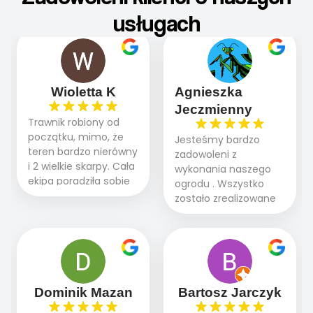
usługach
Wioletta K
Agnieszka
Jeczmienny
Trawnik robiony od
początku, mimo, że
Jesteśmy bardzo
teren bardzo nierówny
zadowoleni z
i 2 wielkie skarpy. Cała
wykonania naszego
ekipa poradziła sobie
ogrodu . Wszystko
WSPANIALE od
zostało zrealizowane
początku do końca,
fachowo, rzetelnie i
profesionalny sprzęt,
zgodnie z naszymi
panowie wiedzą co
oczekiwaniami. Prace
robią. Wszystko poszło
przebiegały sprawnie
sprawnie i szybko.
dzięki temu,że firma
Doradztwo w
działa kompleksowo :
Dominik Mazan
Bartosz Jarczyk
pielęgnacji trawnika
ogrodnictwo,nawodnienie,
teraz i na późniejszym