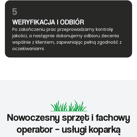
5
WERYFIKACJA I ODBIÓR
Po zakończeniu prac przeprowadzamy kontrolę
jakości, a następnie dokonujemy odbioru zlecenia
wspólnie z klientem, zapewniając pełną zgodność z
oczekiwaniami.
Nowoczesny sprzęt i fachowy
operator – usługi koparką