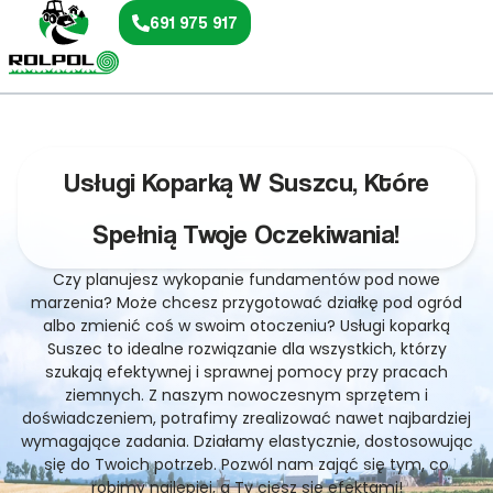
691 975 917
Usługi Koparką W Suszcu, Które
Spełnią Twoje Oczekiwania!
Czy planujesz wykopanie fundamentów pod nowe
marzenia? Może chcesz przygotować działkę pod ogród
albo zmienić coś w swoim otoczeniu? Usługi koparką
Suszec to idealne rozwiązanie dla wszystkich, którzy
szukają efektywnej i sprawnej pomocy przy pracach
ziemnych. Z naszym nowoczesnym sprzętem i
doświadczeniem, potrafimy zrealizować nawet najbardziej
wymagające zadania. Działamy elastycznie, dostosowując
się do Twoich potrzeb. Pozwól nam zająć się tym, co
robimy najlepiej, a Ty ciesz się efektami!