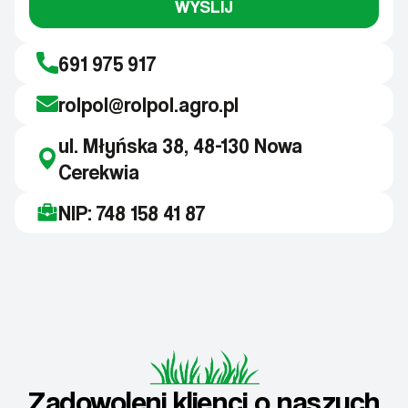
WYŚLIJ
691 975 917
rolpol@rolpol.agro.pl
ul. Młyńska 38, 48-130 Nowa
Cerekwia
NIP: 748 158 41 87
Zadowoleni klienci o naszych