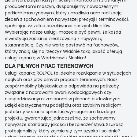
zielonych. Dzięki naszym ścisłym kontaktom z uznanymi
producentami maszyn, dysponujemy nowoczesnym
parkiem maszynowym, który umożliwia nam realizację
zleceń z zachowaniem najwyższej precyzji i terminowości,
spełniając wszelkie oczekiwania naszych klientów.
Wybierając nasze usługi, możecie być pewni, że każda
inwestycja zostanie zrealizowana z najwyższą
starannością. Czy nie warto postawić na fachowców,
którzy znają się na rzeczy? Właśnie taką jakość oferują
usługi koparką w Wodzisławiu Śląskim!
DLA PILNYCH PRAC TERENOWYCH
Usługi koparką ROLPOL to idealne rozwiązanie w sytuacjach
nagłych oraz przy pilnych pracach terenowych. Nasz
zespół mobilny błyskawicznie odpowiada na potrzeby
związane z naprawami awarii wodociągowych czy
niespodziewanymi zmianami w planach budowlanych.
Dzięki elastycznemu podejściu oraz szybkim reakcjom
jesteśmy w stanie sprostać wymaganiom każdego
projektu, gwarantując jednocześnie, że zachowamy
najwyższe standardy jakości i bezpieczeństwa. Szukasz
profesjonalisty, który zajmie się tym szybko i solidnie?