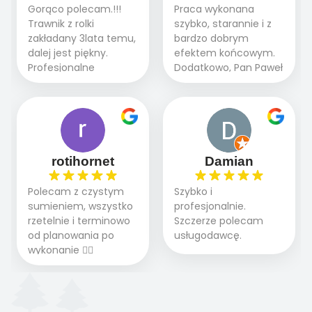
brukarstwo.Efekt
Gorąco polecam.!!!
Praca wykonana
etapie jest dużym
końcowy przerósł
Trawnik z rolki
szybko, starannie i z
plusem. Teraz razem
nasze oczekiwania.
zakładany 3lata temu,
bardzo dobrym
z dzieckiem i małym
Polecamy tę firmę
dalej jest piękny.
efektem końcowym.
pieskiem cieszymy się
wszystkim , którzy
Profesjonalne
Dodatkowo, Pan Paweł
pięknym trawnikiem :)
marzą o pięknym
podejście do pracy,
chętnie udziela porad
A trawa robi efekt
ogrodzie.
terminowo wykonane
i odpowiedzie na
WOW. Polecam firmę
2 zlecenia na rolkę.
pytania.
w 100%
Polecam.
rotihornet
Damian
Polecam z czystym
Szybko i
sumieniem, wszystko
profesjonalnie.
rzetelnie i terminowo
Szczerze polecam
od planowania po
usługodawcę.
wykonanie 👍🏻