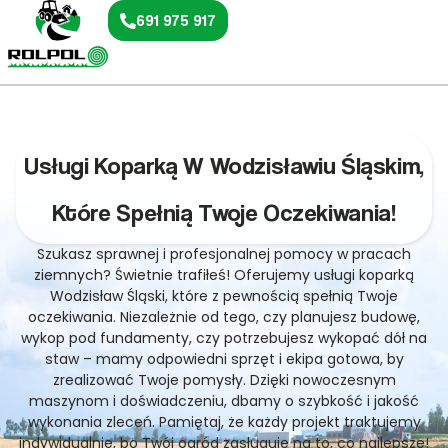
691 975 917
Usługi Koparką W Wodzisławiu Śląskim,
Które Spełnią Twoje Oczekiwania!
Szukasz sprawnej i profesjonalnej pomocy w pracach
ziemnych? Świetnie trafiłeś! Oferujemy usługi koparką
Wodzisław Śląski, które z pewnością spełnią Twoje
oczekiwania. Niezależnie od tego, czy planujesz budowę,
wykop pod fundamenty, czy potrzebujesz wykopać dół na
staw – mamy odpowiedni sprzęt i ekipa gotowa, by
zrealizować Twoje pomysły. Dzięki nowoczesnym
maszynom i doświadczeniu, dbamy o szybkość i jakość
wykonania zleceń. Pamiętaj, że każdy projekt traktujemy
indywidualnie, bo Twój ogród zasługuje na to, co najlepsze!