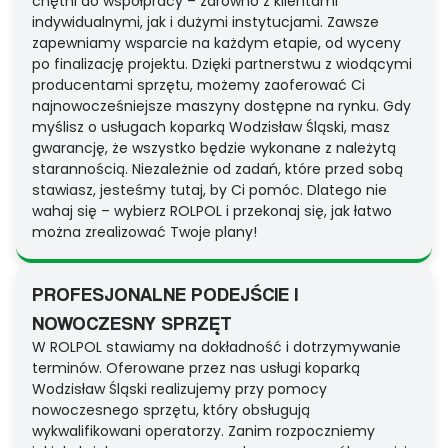
chętni do współpracy – zarówno z klientami
indywidualnymi, jak i dużymi instytucjami. Zawsze
zapewniamy wsparcie na każdym etapie, od wyceny
po finalizację projektu. Dzięki partnerstwu z wiodącymi
producentami sprzętu, możemy zaoferować Ci
najnowocześniejsze maszyny dostępne na rynku. Gdy
myślisz o usługach koparką Wodzisław Śląski, masz
gwarancję, że wszystko będzie wykonane z należytą
starannością. Niezależnie od zadań, które przed sobą
stawiasz, jesteśmy tutaj, by Ci pomóc. Dlatego nie
wahaj się – wybierz ROLPOL i przekonaj się, jak łatwo
można zrealizować Twoje plany!
PROFESJONALNE PODEJŚCIE I
NOWOCZESNY SPRZĘT
W ROLPOL stawiamy na dokładność i dotrzymywanie
terminów. Oferowane przez nas usługi koparką
Wodzisław Śląski realizujemy przy pomocy
nowoczesnego sprzętu, który obsługują
wykwalifikowani operatorzy. Zanim rozpoczniemy