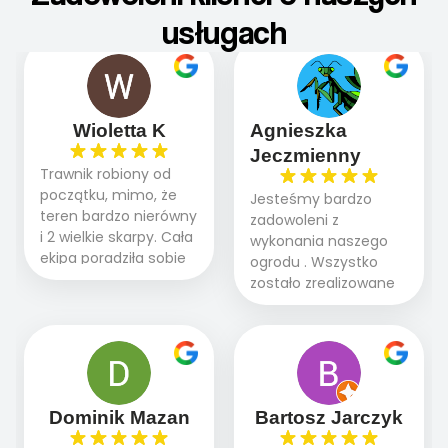
usługach
Wioletta K
Agnieszka
Jeczmienny
Trawnik robiony od
początku, mimo, że
Jesteśmy bardzo
teren bardzo nierówny
zadowoleni z
i 2 wielkie skarpy. Cała
wykonania naszego
ekipa poradziła sobie
ogrodu . Wszystko
WSPANIALE od
zostało zrealizowane
początku do końca,
fachowo, rzetelnie i
profesionalny sprzęt,
zgodnie z naszymi
panowie wiedzą co
oczekiwaniami. Prace
robią. Wszystko poszło
przebiegały sprawnie
sprawnie i szybko.
dzięki temu,że firma
Doradztwo w
działa kompleksowo :
Dominik Mazan
Bartosz Jarczyk
pielęgnacji trawnika
ogrodnictwo,nawodnienie,
teraz i na późniejszym