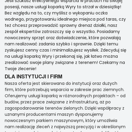
Jeśli szukasz efektywnego wsparcia w pracach na swojej
posesji, nasze usługi koparką Wyry to strzał w dziesiątkę!
Bez względu na to, czy myślisz o wykopaniu oczka
wodnego, przygotowaniu idealnego miejsca pod taras, czy
też chcesz przeprowadzić sprawny drenaż działki, nasz
zespół ekspertów zatroszczy się o wszystko. Posiadamy
nowoczesny sprzęt oraz doświadczenie, które pozwalają
nam realizować zadania szybko i sprawnie. Dzięki temu
zyskujesz cenny czas i minimalizujesz wysiłek. Zdecyduj się
na usługi koparką Wyry i przekonaj się, jak łatwo można
zrealizować swoje plany związane z terenem! Czekamy na
Twoje zlecenie!
DLA INSTYTUCJI I FIRM
Nasza oferta jest skierowana do instytucji oraz dużych
firm, które potrzebują wsparcia w zakresie prac ziemnych.
Oferujemy usługi koparką w różnorodnych projektach – od
budów, przez prace związane z infrastrukturą, aż po
zagospodarowanie terenów zielonych. Dzięki współpracy z
uznanymi producentami maszyn dysponujemy
nowoczesnym parkiem maszynowym, który umożliwia
nam realizację zleceń z najwyższą precyzją i w określonym