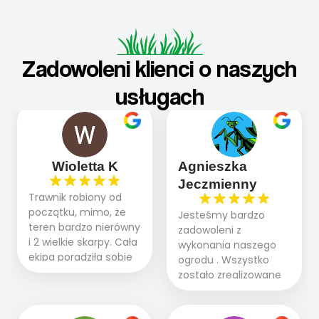
Zadowoleni klienci o naszych
usługach
Wioletta K
Agnieszka
Jeczmienny
Trawnik robiony od
początku, mimo, że
Jesteśmy bardzo
teren bardzo nierówny
zadowoleni z
i 2 wielkie skarpy. Cała
wykonania naszego
ekipa poradziła sobie
ogrodu . Wszystko
WSPANIALE od
zostało zrealizowane
początku do końca,
fachowo, rzetelnie i
profesionalny sprzęt,
zgodnie z naszymi
panowie wiedzą co