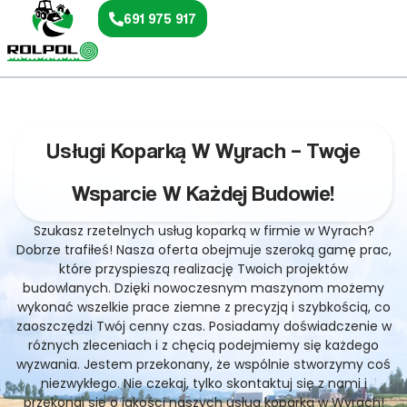
691 975 917
Usługi Koparką W Wyrach – Twoje
Wsparcie W Każdej Budowie!
Szukasz rzetelnych usług koparką w firmie w Wyrach?
Dobrze trafiłeś! Nasza oferta obejmuje szeroką gamę prac,
które przyspieszą realizację Twoich projektów
budowlanych. Dzięki nowoczesnym maszynom możemy
wykonać wszelkie prace ziemne z precyzją i szybkością, co
zaoszczędzi Twój cenny czas. Posiadamy doświadczenie w
różnych zleceniach i z chęcią podejmiemy się każdego
wyzwania. Jestem przekonany, że wspólnie stworzymy coś
niezwykłego. Nie czekaj, tylko skontaktuj się z nami i
przekonaj się o jakości naszych usług koparką w Wyrach!