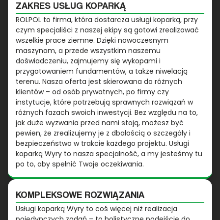
ZAKRES USŁUG KOPARKĄ
ROLPOL to firma, która dostarcza usługi koparką, przy
czym specjaliści z naszej ekipy są gotowi zrealizować
wszelkie prace ziemne. Dzięki nowoczesnym
maszynom, a przede wszystkim naszemu
doświadczeniu, zajmujemy się wykopami i
przygotowaniem fundamentów, a także niwelacją
terenu. Nasza oferta jest skierowana do różnych
klientów – od osób prywatnych, po firmy czy
instytucje, które potrzebują sprawnych rozwiązań w
różnych fazach swoich inwestycji. Bez względu na to,
jak duże wyzwania przed nami stoją, możesz być
pewien, że zrealizujemy je z dbałością o szczegóły i
bezpieczeństwo w trakcie każdego projektu. Usługi
koparką Wyry to nasza specjalność, a my jesteśmy tu
po to, aby spełnić Twoje oczekiwania.
KOMPLEKSOWE ROZWIĄZANIA
Usługi koparką Wyry to coś więcej niż realizacja
pojedynczych zadań – to holistyczne podejście do