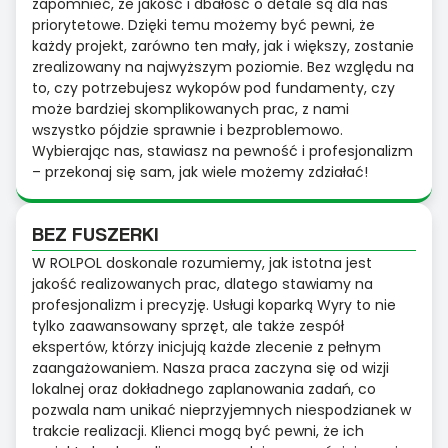
zapomnieć, że jakość i dbałość o detale są dla nas
priorytetowe. Dzięki temu możemy być pewni, że
każdy projekt, zarówno ten mały, jak i większy, zostanie
zrealizowany na najwyższym poziomie. Bez względu na
to, czy potrzebujesz wykopów pod fundamenty, czy
może bardziej skomplikowanych prac, z nami
wszystko pójdzie sprawnie i bezproblemowo.
Wybierając nas, stawiasz na pewność i profesjonalizm
– przekonaj się sam, jak wiele możemy zdziałać!
BEZ FUSZERKI
W ROLPOL doskonale rozumiemy, jak istotna jest
jakość realizowanych prac, dlatego stawiamy na
profesjonalizm i precyzję. Usługi koparką Wyry to nie
tylko zaawansowany sprzęt, ale także zespół
ekspertów, którzy inicjują każde zlecenie z pełnym
zaangażowaniem. Nasza praca zaczyna się od wizji
lokalnej oraz dokładnego zaplanowania zadań, co
pozwala nam unikać nieprzyjemnych niespodzianek w
trakcie realizacji. Klienci mogą być pewni, że ich