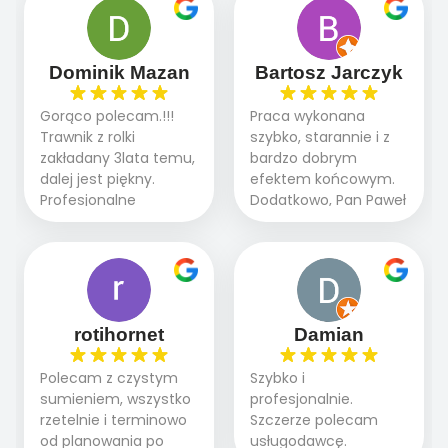
oczekiwaniami. Prace
robią. Wszystko poszło
przebiegały sprawnie
sprawnie i szybko.
dzięki temu,że firma
Doradztwo w
działa kompleksowo :
Dominik Mazan
Bartosz Jarczyk
pielęgnacji trawnika
ogrodnictwo,nawodnienie,
teraz i na późniejszym
brukarstwo.Efekt
Gorąco polecam.!!!
Praca wykonana
etapie jest dużym
końcowy przerósł
Trawnik z rolki
szybko, starannie i z
plusem. Teraz razem
nasze oczekiwania.
zakładany 3lata temu,
bardzo dobrym
z dzieckiem i małym
Polecamy tę firmę
dalej jest piękny.
efektem końcowym.
pieskiem cieszymy się
wszystkim , którzy
Profesjonalne
Dodatkowo, Pan Paweł
pięknym trawnikiem :)
marzą o pięknym
podejście do pracy,
chętnie udziela porad
A trawa robi efekt
ogrodzie.
terminowo wykonane
i odpowiedzie na
WOW. Polecam firmę
2 zlecenia na rolkę.
pytania.
w 100%
Polecam.
rotihornet
Damian
Polecam z czystym
Szybko i
sumieniem, wszystko
profesjonalnie.
rzetelnie i terminowo
Szczerze polecam
od planowania po
usługodawcę.