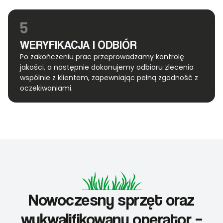
5
WERYFIKACJA I ODBIÓR
Po zakończeniu prac przeprowadzamy kontrolę
jakości, a następnie dokonujemy odbioru zlecenia
wspólnie z klientem, zapewniając pełną zgodność z
oczekiwaniami.
Nowoczesny sprzęt oraz
wykwalifikowany operator –