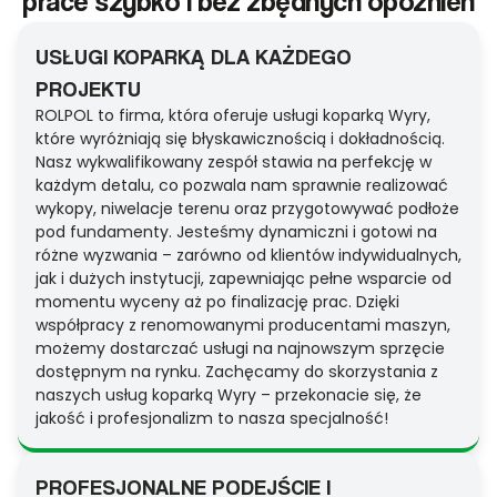
prace szybko i bez zbędnych opóźnień
USŁUGI KOPARKĄ DLA KAŻDEGO
PROJEKTU
ROLPOL to firma, która oferuje usługi koparką Wyry,
które wyróżniają się błyskawicznością i dokładnością.
Nasz wykwalifikowany zespół stawia na perfekcję w
każdym detalu, co pozwala nam sprawnie realizować
wykopy, niwelacje terenu oraz przygotowywać podłoże
pod fundamenty. Jesteśmy dynamiczni i gotowi na
różne wyzwania – zarówno od klientów indywidualnych,
jak i dużych instytucji, zapewniając pełne wsparcie od
momentu wyceny aż po finalizację prac. Dzięki
współpracy z renomowanymi producentami maszyn,
możemy dostarczać usługi na najnowszym sprzęcie
dostępnym na rynku. Zachęcamy do skorzystania z
naszych usług koparką Wyry – przekonacie się, że
jakość i profesjonalizm to nasza specjalność!
PROFESJONALNE PODEJŚCIE I