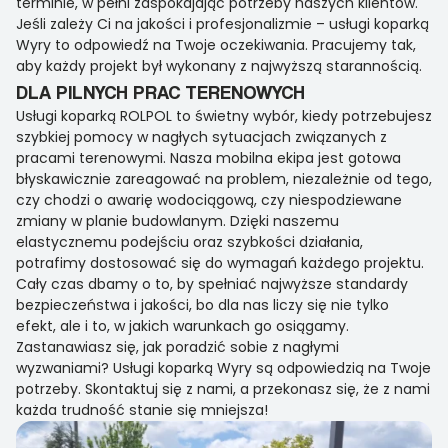
terminie, w pełni zaspokajając potrzeby naszych klientów.
Jeśli zależy Ci na jakości i profesjonalizmie – usługi koparką
Wyry to odpowiedź na Twoje oczekiwania. Pracujemy tak,
aby każdy projekt był wykonany z najwyższą starannością.
DLA PILNYCH PRAC TERENOWYCH
Usługi koparką ROLPOL to świetny wybór, kiedy potrzebujesz
szybkiej pomocy w nagłych sytuacjach związanych z
pracami terenowymi. Nasza mobilna ekipa jest gotowa
błyskawicznie zareagować na problem, niezależnie od tego,
czy chodzi o awarię wodociągową, czy niespodziewane
zmiany w planie budowlanym. Dzięki naszemu
elastycznemu podejściu oraz szybkości działania,
potrafimy dostosować się do wymagań każdego projektu.
Cały czas dbamy o to, by spełniać najwyższe standardy
bezpieczeństwa i jakości, bo dla nas liczy się nie tylko
efekt, ale i to, w jakich warunkach go osiągamy.
Zastanawiasz się, jak poradzić sobie z nagłymi
wyzwaniami? Usługi koparką Wyry są odpowiedzią na Twoje
potrzeby. Skontaktuj się z nami, a przekonasz się, że z nami
każda trudność stanie się mniejsza!