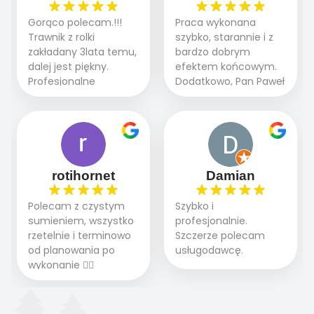
ogrodnictwo,nawodnienie,
teraz i na późniejszym
brukarstwo.Efekt
Gorąco polecam.!!!
Praca wykonana
etapie jest dużym
końcowy przerósł
Trawnik z rolki
szybko, starannie i z
plusem. Teraz razem
nasze oczekiwania.
zakładany 3lata temu,
bardzo dobrym
z dzieckiem i małym
Polecamy tę firmę
dalej jest piękny.
efektem końcowym.
pieskiem cieszymy się
wszystkim , którzy
Profesjonalne
Dodatkowo, Pan Paweł
pięknym trawnikiem :)
marzą o pięknym
podejście do pracy,
chętnie udziela porad
A trawa robi efekt
ogrodzie.
terminowo wykonane
i odpowiedzie na
WOW. Polecam firmę
2 zlecenia na rolkę.
pytania.
w 100%
Polecam.
rotihornet
Damian
Polecam z czystym
Szybko i
sumieniem, wszystko
profesjonalnie.
rzetelnie i terminowo
Szczerze polecam
od planowania po
usługodawcę.
wykonanie 👍🏻