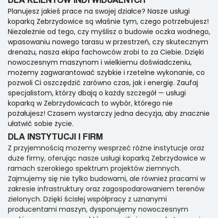
Planujesz jakieś prace na swojej działce? Nasze usługi
koparką Zebrzydowice są właśnie tym, czego potrzebujesz!
Niezależnie od tego, czy myślisz o budowie oczka wodnego,
wpasowaniu nowego tarasu w przestrzeń, czy skutecznym
drenażu, nasza ekipa fachowców zrobi to za Ciebie. Dzięki
nowoczesnym maszynom i wielkiemu doświadczeniu,
możemy zagwarantować szybkie i rzetelne wykonanie, co
pozwoli Ci oszczędzić zarówno czas, jak i energię. Zaufaj
specjalistom, którzy dbają o każdy szczegół — usługi
koparką w Zebrzydowicach to wybór, którego nie
pożałujesz! Czasem wystarczy jedna decyzja, aby znacznie
ułatwić sobie życie.
DLA INSTYTUCJI I FIRM
Z przyjemnością możemy wesprzeć różne instytucje oraz
duże firmy, oferując nasze usługi koparką Zebrzydowice w
ramach szerokiego spektrum projektów ziemnych.
Zajmujemy się nie tylko budowami, ale również pracami w
zakresie infrastruktury oraz zagospodarowaniem terenów
zielonych. Dzięki ścisłej współpracy z uznanymi
producentami maszyn, dysponujemy nowoczesnym