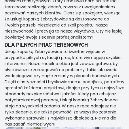
parkiem maszynowym, który umożliwia nam skuteczną i
terminową realizację zleceń, zawsze z uwzględnieniem
oczekiwań naszych klientów. Ciesz się spokojem, wiedząc,
że usługi koparką Zebrzydowice są dostosowane do
Twoich potrzeb, niezależnie od skali projektu. Nasza
niezawodność i precyzja to nasza wizytówka. Czy nie lepiej
powierzyć swoje zlecenie profesjonalistom?
DLA PILNYCH PRAC TERENOWYCH
Usługi koparką Zebrzydowice to świetne wyjście w
przypadku pilnych sytuacji i prac, które wymagają szybkiej
interwencji. Nasza mobilna ekipa jest zawsze gotowa, by
błyskawicznie zareagować na problemy, takie jak awarie
wodociągowe czy nagłe zmiany w planach budowlanych.
Dzięki elastyczności i błyskawicznemu podejściu, potrafimy
sprostać każdemu projektowi, dbając przy tym o najwyższe
standardy bezpieczeństwa i jakości. Kiedy potrzebujesz
natychmiastowej pomocy, Usługi koparką Zebrzydowice
stają na wysokości zadania. W nasze ręce oddajesz nie
tylko zlecenie, ale także pewność, że wszystko zostanie
wykonane sprawnie i z największą dbałością. Nie ma dla
nas zadań niemożliwych!