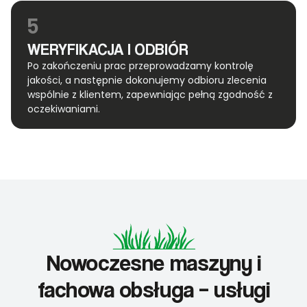
5
WERYFIKACJA I ODBIÓR
Po zakończeniu prac przeprowadzamy kontrolę
jakości, a następnie dokonujemy odbioru zlecenia
wspólnie z klientem, zapewniając pełną zgodność z
oczekiwaniami.
Nowoczesne maszyny i
fachowa obsługa – usługi