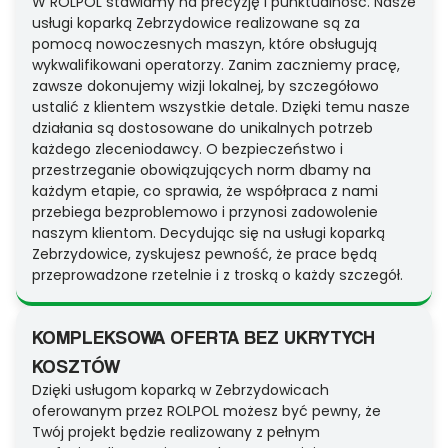
W ROLPOL stawiamy na precyzję i punktualność. Nasze
usługi koparką Zebrzydowice realizowane są za
pomocą nowoczesnych maszyn, które obsługują
wykwalifikowani operatorzy. Zanim zaczniemy pracę,
zawsze dokonujemy wizji lokalnej, by szczegółowo
ustalić z klientem wszystkie detale. Dzięki temu nasze
działania są dostosowane do unikalnych potrzeb
każdego zleceniodawcy. O bezpieczeństwo i
przestrzeganie obowiązujących norm dbamy na
każdym etapie, co sprawia, że współpraca z nami
przebiega bezproblemowo i przynosi zadowolenie
naszym klientom. Decydując się na usługi koparką
Zebrzydowice, zyskujesz pewność, że prace będą
przeprowadzone rzetelnie i z troską o każdy szczegół.
KOMPLEKSOWA OFERTA BEZ UKRYTYCH
KOSZTÓW
Dzięki usługom koparką w Zebrzydowicach
oferowanym przez ROLPOL możesz być pewny, że
Twój projekt będzie realizowany z pełnym