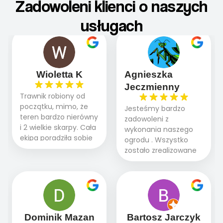
Zadowoleni klienci o naszych
usługach
Wioletta K
Agnieszka
Jeczmienny
Trawnik robiony od
początku, mimo, że
Jesteśmy bardzo
teren bardzo nierówny
zadowoleni z
i 2 wielkie skarpy. Cała
wykonania naszego
ekipa poradziła sobie
ogrodu . Wszystko
WSPANIALE od
zostało zrealizowane
początku do końca,
fachowo, rzetelnie i
profesionalny sprzęt,
zgodnie z naszymi
panowie wiedzą co
oczekiwaniami. Prace
robią. Wszystko poszło
przebiegały sprawnie
sprawnie i szybko.
dzięki temu,że firma
Doradztwo w
działa kompleksowo :
Dominik Mazan
Bartosz Jarczyk
pielęgnacji trawnika