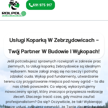
691 975 917
Usługi Koparką W Zebrzydowicach –
Twój Partner W Budowie I Wykopach!
Jeśli potrzebujesz sprawnych rozwiązań w zakresie prac
ziemnych, to Usługi koparką Zebrzydowice są idealnym
wyborem. Nasze załogi znają się na rzeczy i potrafią
zdziałać cuda. Wykop pod fundamenty, utwardzanie
terenu czy przygotowanie miejsca pod nowy ogród – to dla
nas chleb powszedni. Co więcej, wykorzystujemy
nowoczesny sprzęt, który znacząco przyspiesza realizację
zleceń. Dlaczego tracić czas, gdy można zaufać
profesjonalistom? Da się? Oczywiście, że tak! Wybierając
nasze usługi, zyskujesz pewność, że Twoje zlecenie będzie