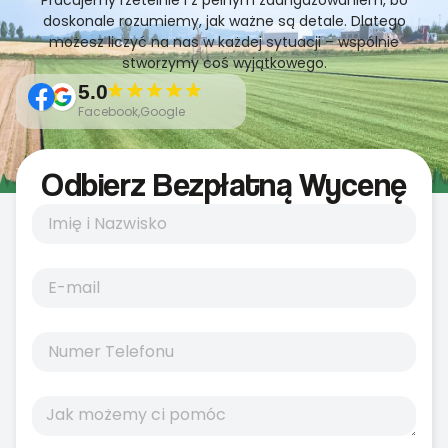
Pracujemy rzetelnie i z pełnym zaangażowaniem, bo
doskonale rozumiemy, jak ważne są detale. Dlatego
możesz liczyć na nas w każdej sytuacji – wspólnie
stworzymy coś wyjątkowego.
5.0
Facebook,Google
Odbierz Bezpłatną Wycenę