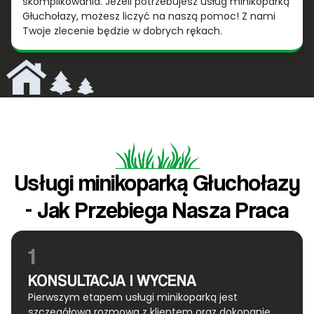
skomplikowania. Jeżeli potrzebujesz usług minikoparką
Głuchołazy, możesz liczyć na naszą pomoc! Z nami
Twoje zlecenie będzie w dobrych rękach.
Usługi minikoparką Głuchołazy
- Jak Przebiega Nasza Praca
1
KONSULTACJA I WYCENA
Pierwszym etapem usługi minikoparką jest
szczegółowa rozmowa z klientem oraz dokonanie