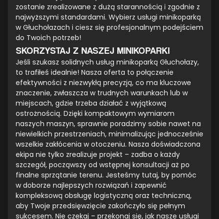
zostanie zrealizowane z dużą starannością i zgodnie z
najwyższymi standardami. Wybierz usługi minikoparką
w Głuchołazach i ciesz się profesjonalnym podejściem
do Twoich potrzeb!
SKORZYSTAJ Z NASZEJ MINIKOPARKI
Jeśli szukasz solidnych usług minikoparką Głuchołazy,
to trafiłeś idealnie! Nasza oferta to połączenie
efektywności z niezwykłą precyzją, co ma kluczowe
znaczenie, zwłaszcza w trudnych warunkach lub w
miejscach, gdzie trzeba działać z wyjątkową
ostrożnością. Dzięki kompaktowym wymiarom
naszych maszyn, sprawnie poradzimy sobie nawet na
niewielkich przestrzeniach, minimalizując jednocześnie
wszelkie zakłócenia w otoczeniu. Nasza doświadczona
ekipa nie tylko zrealizuje projekt – zadba o każdy
szczegół, począwszy od wstępnej konsultacji aż po
finalne sprzątanie terenu. Jesteśmy tutaj, by pomóc
w doborze najlepszych rozwiązań i zapewnić
kompleksową obsługę logistyczną oraz techniczną,
aby Twoje przedsięwzięcie zakończyło się pełnym
sukcesem. Nie czekaj – przekonaj się, jak nasze usługi