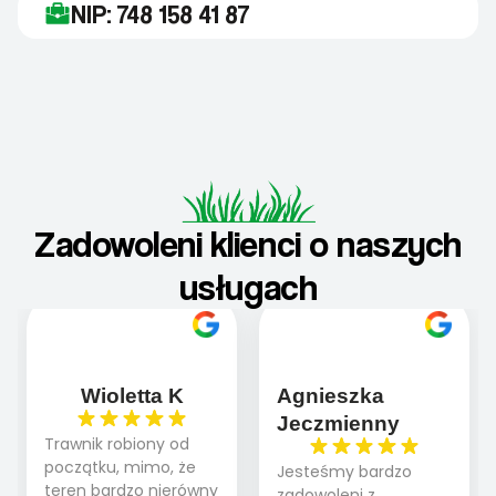
NIP: 748 158 41 87
Zadowoleni klienci o naszych
usługach
Wioletta K
Agnieszka
Jeczmienny
Trawnik robiony od
początku, mimo, że
Jesteśmy bardzo
teren bardzo nierówny
zadowoleni z