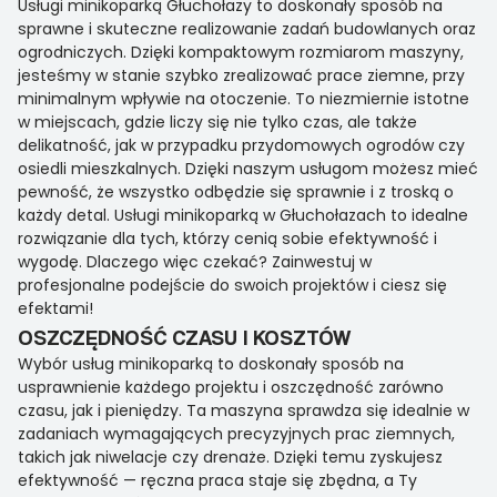
Usługi minikoparką Głuchołazy to doskonały sposób na
sprawne i skuteczne realizowanie zadań budowlanych oraz
ogrodniczych. Dzięki kompaktowym rozmiarom maszyny,
jesteśmy w stanie szybko zrealizować prace ziemne, przy
minimalnym wpływie na otoczenie. To niezmiernie istotne
w miejscach, gdzie liczy się nie tylko czas, ale także
delikatność, jak w przypadku przydomowych ogrodów czy
osiedli mieszkalnych. Dzięki naszym usługom możesz mieć
pewność, że wszystko odbędzie się sprawnie i z troską o
każdy detal. Usługi minikoparką w Głuchołazach to idealne
rozwiązanie dla tych, którzy cenią sobie efektywność i
wygodę. Dlaczego więc czekać? Zainwestuj w
profesjonalne podejście do swoich projektów i ciesz się
efektami!
OSZCZĘDNOŚĆ CZASU I KOSZTÓW
Wybór usług minikoparką to doskonały sposób na
usprawnienie każdego projektu i oszczędność zarówno
czasu, jak i pieniędzy. Ta maszyna sprawdza się idealnie w
zadaniach wymagających precyzyjnych prac ziemnych,
takich jak niwelacje czy drenaże. Dzięki temu zyskujesz
efektywność — ręczna praca staje się zbędna, a Ty