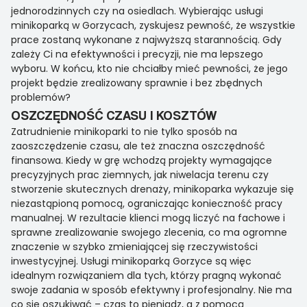
jednorodzinnych czy na osiedlach. Wybierając usługi
minikoparką w Gorzycach, zyskujesz pewność, że wszystkie
prace zostaną wykonane z najwyższą starannością. Gdy
zależy Ci na efektywności i precyzji, nie ma lepszego
wyboru. W końcu, kto nie chciałby mieć pewności, że jego
projekt będzie zrealizowany sprawnie i bez zbędnych
problemów?
OSZCZĘDNOŚĆ CZASU I KOSZTÓW
Zatrudnienie minikoparki to nie tylko sposób na
zaoszczędzenie czasu, ale też znaczna oszczędność
finansowa. Kiedy w grę wchodzą projekty wymagające
precyzyjnych prac ziemnych, jak niwelacja terenu czy
stworzenie skutecznych drenaży, minikoparka wykazuje się
niezastąpioną pomocą, ograniczając konieczność pracy
manualnej. W rezultacie klienci mogą liczyć na fachowe i
sprawne zrealizowanie swojego zlecenia, co ma ogromne
znaczenie w szybko zmieniającej się rzeczywistości
inwestycyjnej. Usługi minikoparką Gorzyce są więc
idealnym rozwiązaniem dla tych, którzy pragną wykonać
swoje zadania w sposób efektywny i profesjonalny. Nie ma
co się oszukiwać – czas to pieniądz, a z pomocą