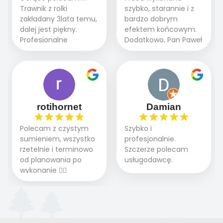
etapie jest dużym
końcowy przerósł
Trawnik z rolki
szybko, starannie i z
plusem. Teraz razem
nasze oczekiwania.
zakładany 3lata temu,
bardzo dobrym
z dzieckiem i małym
Polecamy tę firmę
dalej jest piękny.
efektem końcowym.
pieskiem cieszymy się
wszystkim , którzy
Profesjonalne
Dodatkowo, Pan Paweł
pięknym trawnikiem :)
marzą o pięknym
podejście do pracy,
chętnie udziela porad
A trawa robi efekt
ogrodzie.
terminowo wykonane
i odpowiedzie na
WOW. Polecam firmę
2 zlecenia na rolkę.
pytania.
w 100%
Polecam.
rotihornet
Damian
Polecam z czystym
Szybko i
sumieniem, wszystko
profesjonalnie.
rzetelnie i terminowo
Szczerze polecam
od planowania po
usługodawcę.
wykonanie 👍🏻