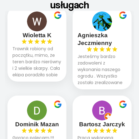
usługach
Wioletta K
Agnieszka
Jeczmienny
Trawnik robiony od
początku, mimo, że
Jesteśmy bardzo
teren bardzo nierówny
zadowoleni z
i 2 wielkie skarpy. Cała
wykonania naszego
ekipa poradziła sobie
ogrodu . Wszystko
WSPANIALE od
zostało zrealizowane
początku do końca,
fachowo, rzetelnie i
profesionalny sprzęt,
zgodnie z naszymi
panowie wiedzą co
oczekiwaniami. Prace
robią. Wszystko poszło
przebiegały sprawnie
sprawnie i szybko.
dzięki temu,że firma
Doradztwo w
działa kompleksowo :
Dominik Mazan
Bartosz Jarczyk
pielęgnacji trawnika
ogrodnictwo,nawodnienie,
teraz i na późniejszym
brukarstwo.Efekt
Gorąco polecam.!!!
Praca wykonana