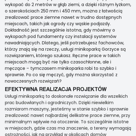
wykopać do 2 metrów w głąb ziemi, a dzięki różnym łyżkom,
o szerokościach 250 mm i 450 mm, można z łatwością
zrealizować prace ziemne nawet w trudno dostępnych
miejscach, takich jak ogrody czy wąskie podjazdy.
Dokładność jest szczególnie istotna, gdy mówimy o
wykopach pod fundamenty czy instalacji systemów
nawadniających. Dlatego, jeśli potrzebujesz fachowców,
którzy znają się na rzeczy, usługi minikoparką Gorzyce są
rozwiązaniem, którego szukasz. Ręczne prace w takich
miejscach mogą być nie tylko czasochłonne, ale i
męczące – tymczasem minikoparka robi to szybko i
sprawnie. Po co się męczyć, gdy można skorzystać z
nowoczesnych rozwiązań?
EFEKTYWNA REALIZACJA PROJEKTÓW
Usługi minikoparką to doskonałe rozwiązanie dla wszelkich
prac budowlanych i ogrodniczych. Dzięki niewielkim
rozmiarom maszyny, jesteśmy w stanie szybko i sprawnie
zrealizować nawet najbardziej delikatne prace ziemne, przy
minimalnym wpływie na otoczenie. To szczególnie istotne
w miejscach, gdzie czas ma znaczenie, a tereny wymagają
ostrożności, jak na przykład w okolicach domów