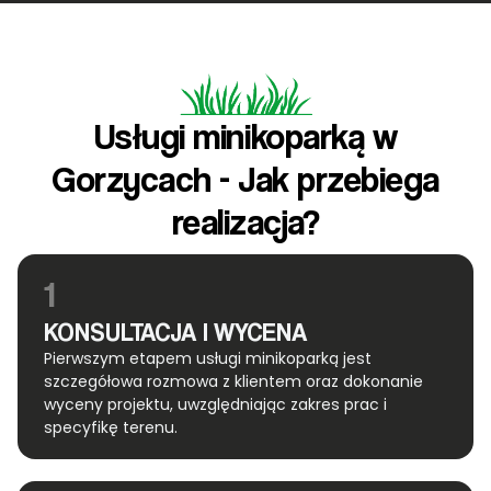
Usługi minikoparką w
Gorzycach - Jak przebiega
realizacja?
1
KONSULTACJA I WYCENA
Pierwszym etapem usługi minikoparką jest
szczegółowa rozmowa z klientem oraz dokonanie
wyceny projektu, uwzględniając zakres prac i
specyfikę terenu.