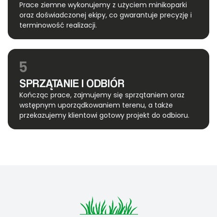
Prace ziemne wykonujemy z użyciem minikoparki
oraz doświadczonej ekipy, co gwarantuje precyzję i
terminowość realizacji.
5
SPRZĄTANIE I ODBIÓR
Kończąc prace, zajmujemy się sprzątaniem oraz
wstępnym uporządkowaniem terenu, a także
przekazujemy klientowi gotowy projekt do odbioru.