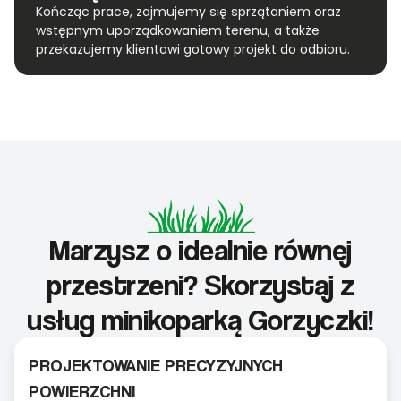
Kończąc prace, zajmujemy się sprzątaniem oraz
wstępnym uporządkowaniem terenu, a także
przekazujemy klientowi gotowy projekt do odbioru.
Marzysz o idealnie równej
przestrzeni? Skorzystaj z
usług minikoparką Gorzyczki!
PROJEKTOWANIE PRECYZYJNYCH
POWIERZCHNI