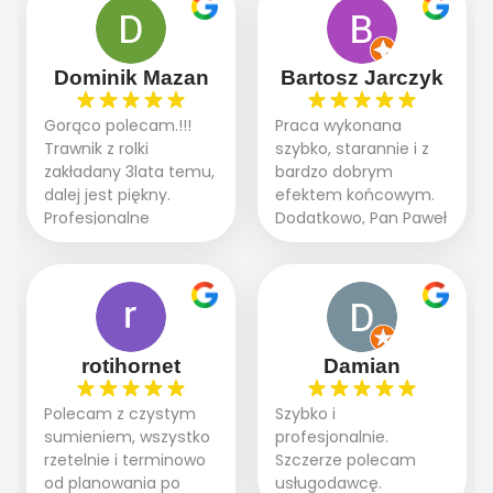
robią. Wszystko poszło
przebiegały sprawnie
sprawnie i szybko.
dzięki temu,że firma
Doradztwo w
działa kompleksowo :
Dominik Mazan
Bartosz Jarczyk
pielęgnacji trawnika
ogrodnictwo,nawodnienie,
teraz i na późniejszym
brukarstwo.Efekt
Gorąco polecam.!!!
Praca wykonana
etapie jest dużym
końcowy przerósł
Trawnik z rolki
szybko, starannie i z
plusem. Teraz razem
nasze oczekiwania.
zakładany 3lata temu,
bardzo dobrym
z dzieckiem i małym
Polecamy tę firmę
dalej jest piękny.
efektem końcowym.
pieskiem cieszymy się
wszystkim , którzy
Profesjonalne
Dodatkowo, Pan Paweł
pięknym trawnikiem :)
marzą o pięknym
podejście do pracy,
chętnie udziela porad
A trawa robi efekt
ogrodzie.
terminowo wykonane
i odpowiedzie na
WOW. Polecam firmę
2 zlecenia na rolkę.
pytania.
w 100%
Polecam.
rotihornet
Damian
Polecam z czystym
Szybko i
sumieniem, wszystko
profesjonalnie.
rzetelnie i terminowo
Szczerze polecam
od planowania po
usługodawcę.