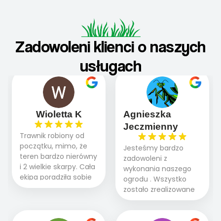
Zadowoleni klienci o naszych
usługach
Wioletta K
Agnieszka
Jeczmienny
Trawnik robiony od
początku, mimo, że
Jesteśmy bardzo
teren bardzo nierówny
zadowoleni z
i 2 wielkie skarpy. Cała
wykonania naszego
ekipa poradziła sobie
ogrodu . Wszystko
WSPANIALE od
zostało zrealizowane
początku do końca,
fachowo, rzetelnie i
profesionalny sprzęt,
zgodnie z naszymi
panowie wiedzą co
oczekiwaniami. Prace