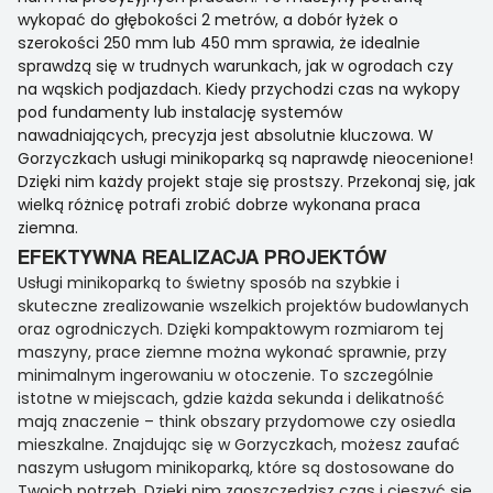
wykopać do głębokości 2 metrów, a dobór łyżek o
szerokości 250 mm lub 450 mm sprawia, że idealnie
sprawdzą się w trudnych warunkach, jak w ogrodach czy
na wąskich podjazdach. Kiedy przychodzi czas na wykopy
pod fundamenty lub instalację systemów
nawadniających, precyzja jest absolutnie kluczowa. W
Gorzyczkach usługi minikoparką są naprawdę nieocenione!
Dzięki nim każdy projekt staje się prostszy. Przekonaj się, jak
wielką różnicę potrafi zrobić dobrze wykonana praca
ziemna.
EFEKTYWNA REALIZACJA PROJEKTÓW
Usługi minikoparką to świetny sposób na szybkie i
skuteczne zrealizowanie wszelkich projektów budowlanych
oraz ogrodniczych. Dzięki kompaktowym rozmiarom tej
maszyny, prace ziemne można wykonać sprawnie, przy
minimalnym ingerowaniu w otoczenie. To szczególnie
istotne w miejscach, gdzie każda sekunda i delikatność
mają znaczenie – think obszary przydomowe czy osiedla
mieszkalne. Znajdując się w Gorzyczkach, możesz zaufać
naszym usługom minikoparką, które są dostosowane do
Twoich potrzeb. Dzięki nim zaoszczędzisz czas i cieszyć się