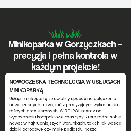
Minikoparka w Gorzyczkach –
precyzja i pełna kontrola w
każdym projekcie!
NOWOCZESNA TECHNOLOGIA W USŁUGACH
MINIKOPARKĄ
Usługi minikoparką to świetny sposób na połączenie
nowoczesnych rozwiązań z precyzyjnym wykonaniem
różnych prac ziemnych. W ROLPOL mamy na
wyposażeniu kompaktowe maszyny, które radzą sobie
nawet w najtrudniejszych warunkach, takich jak wąskie
działki ogrodowe czy małe podjazdy. Nasza