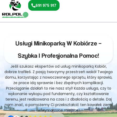
691 975 917
Usługi Minikoparką W Kobiórze –
Szybka I Profesjonalna Pomoc!
Jeśli szukasz ekspertów od usług minikoparką Kobiór,
dobrze trafiłeś. Z pasją tworzymy przestrzeń wokół Twojego
domu, korzystając z nowoczesnego sprzętu, który sprawia,
że prace idą sprawnie i bez zbędnych komplikacji.
Przeciąganie działań to nie nasz styl! Każda usługa, czy to
wykonanie wykopu pod fundamenty, czy kształtowanie
terenu, jest realizowana na czas i z dbałością o detale. Daj
nam znać, a pomożemy Ci przekształcić ten kawałek ziemi
w wymarzone miejsce!