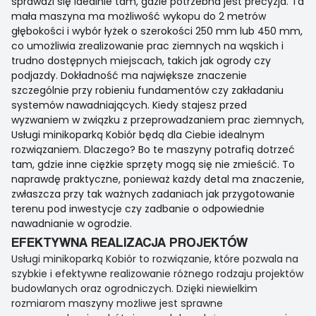
sprawdzi się idealnie tam, gdzie potrzebna jest precyzja. Ta
mała maszyna ma możliwość wykopu do 2 metrów
głębokości i wybór łyżek o szerokości 250 mm lub 450 mm,
co umożliwia zrealizowanie prac ziemnych na wąskich i
trudno dostępnych miejscach, takich jak ogrody czy
podjazdy. Dokładność ma największe znaczenie
szczególnie przy robieniu fundamentów czy zakładaniu
systemów nawadniających. Kiedy stajesz przed
wyzwaniem w związku z przeprowadzaniem prac ziemnych,
Usługi minikoparką Kobiór będą dla Ciebie idealnym
rozwiązaniem. Dlaczego? Bo te maszyny potrafią dotrzeć
tam, gdzie inne ciężkie sprzęty mogą się nie zmieścić. To
naprawdę praktyczne, ponieważ każdy detal ma znaczenie,
zwłaszcza przy tak ważnych zadaniach jak przygotowanie
terenu pod inwestycje czy zadbanie o odpowiednie
nawadnianie w ogrodzie.
EFEKTYWNA REALIZACJA PROJEKTÓW
Usługi minikoparką Kobiór to rozwiązanie, które pozwala na
szybkie i efektywne realizowanie różnego rodzaju projektów
budowlanych oraz ogrodniczych. Dzięki niewielkim
rozmiarom maszyny możliwe jest sprawne