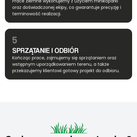
Prace ziemne wykonujemy z użyciem minikoparki
oraz doświadczonej ekipy, co gwarantuje precyzję i
terminowość realizacji.
5
SPRZĄTANIE I ODBIÓR
Kończąc prace, zajmujemy się sprzątaniem oraz
wstępnym uporządkowaniem terenu, a także
przekazujemy klientowi gotowy projekt do odbioru.