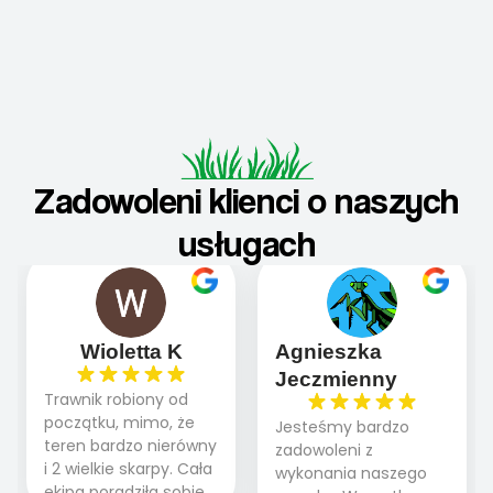
Zadowoleni klienci o naszych
usługach
Wioletta K
Agnieszka
Jeczmienny
Trawnik robiony od
początku, mimo, że
Jesteśmy bardzo
teren bardzo nierówny
zadowoleni z
i 2 wielkie skarpy. Cała
wykonania naszego
ekipa poradziła sobie