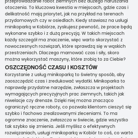
przeprowadzanie robót ziemnych bez dużego naruszania
otoczenia. To kluczowa kwestia w miejscach, gdzie czas i
delikatność mają priorytet, jak na przykład na terenach
przydomowych czy w osiedlach. Kiedy stawiasz na usługi
minikoparką w Kobiórze, zyskujesz pewność, że prace będą
wykonane szybko i z dużą precyzją. W takich miejscach
każdy szczegół ma znaczenie, więc warto skorzystać z
nowoczesnych rozwiązań, które sprawdzą się w wąskich
przestrzeniach. Dlaczego marnować czas i siły, skoro
można wykorzystać maszyny, które zrobią to za Ciebie?
OSZCZĘDNOŚĆ CZASU I KOSZTÓW
Korzystanie z usług minikoparką to świetny sposób, aby
zaoszczędzić czas i zredukować wydatki. Minikoparka to
naprawdę przydatne narzędzie, zwłaszcza w projektach
wymagających precyzyjnych prac ziemnych, takich jak
niwelacje czy drenaże. Dzięki niej można znacząco
ograniczyć ręczne roboty, co pozwala klientom cieszyć się
szybko i fachowo zrealizowanymi zleceniami. To ma
ogromne znaczenie, zwłaszcza w świecie, gdzie wszystko
tak szybko się zmienia. Jeśli myślisz o efektywnych
rozwiązaniach, usługi minikoparką w Kobiór to coś, co warto