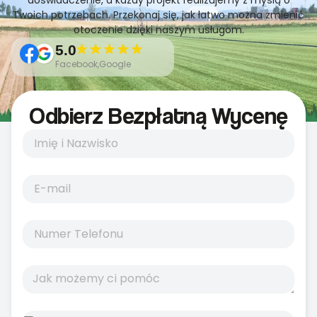
doświadczenie, a każdy projekt realizujemy z myślą o
Twoich potrzebach. Przekonaj się, jak łatwo można zmienić
otoczenie dzięki naszym usługom.
5.0
Facebook,Google
Odbierz Bezpłatną Wycenę