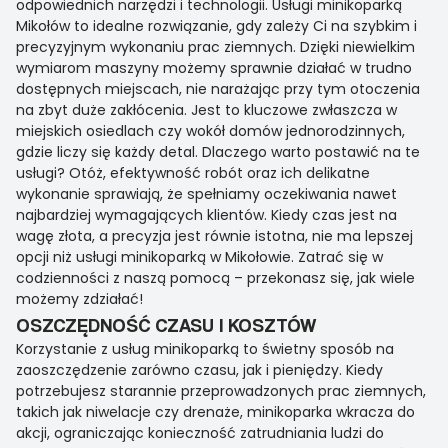
odpowiednich narzędzi i technologii. Usługi minikoparką
Mikołów to idealne rozwiązanie, gdy zależy Ci na szybkim i
precyzyjnym wykonaniu prac ziemnych. Dzięki niewielkim
wymiarom maszyny możemy sprawnie działać w trudno
dostępnych miejscach, nie narażając przy tym otoczenia
na zbyt duże zakłócenia. Jest to kluczowe zwłaszcza w
miejskich osiedlach czy wokół domów jednorodzinnych,
gdzie liczy się każdy detal. Dlaczego warto postawić na te
usługi? Otóż, efektywność robót oraz ich delikatne
wykonanie sprawiają, że spełniamy oczekiwania nawet
najbardziej wymagających klientów. Kiedy czas jest na
wagę złota, a precyzja jest równie istotna, nie ma lepszej
opcji niż usługi minikoparką w Mikołowie. Zatrać się w
codzienności z naszą pomocą – przekonasz się, jak wiele
możemy zdziałać!
OSZCZĘDNOŚĆ CZASU I KOSZTÓW
Korzystanie z usług minikoparką to świetny sposób na
zaoszczędzenie zarówno czasu, jak i pieniędzy. Kiedy
potrzebujesz starannie przeprowadzonych prac ziemnych,
takich jak niwelacje czy drenaże, minikoparka wkracza do
akcji, ograniczając konieczność zatrudniania ludzi do