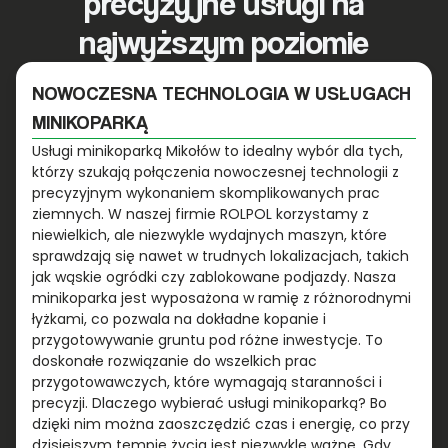
precyzyjne usługi na
najwyższym poziomie
NOWOCZESNA TECHNOLOGIA W USŁUGACH
MINIKOPARKĄ
Usługi minikoparką Mikołów to idealny wybór dla tych,
którzy szukają połączenia nowoczesnej technologii z
precyzyjnym wykonaniem skomplikowanych prac
ziemnych. W naszej firmie ROLPOL korzystamy z
niewielkich, ale niezwykle wydajnych maszyn, które
sprawdzają się nawet w trudnych lokalizacjach, takich
jak wąskie ogródki czy zablokowane podjazdy. Nasza
minikoparka jest wyposażona w ramię z różnorodnymi
łyżkami, co pozwala na dokładne kopanie i
przygotowywanie gruntu pod różne inwestycje. To
doskonałe rozwiązanie do wszelkich prac
przygotowawczych, które wymagają staranności i
precyzji. Dlaczego wybierać usługi minikoparką? Bo
dzięki nim można zaoszczędzić czas i energię, co przy
dzisiejszym tempie życia jest niezwykle ważne. Gdy