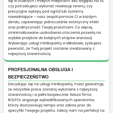
się w trudnych i małych miejscach. Bez względu na to,
czy potrzebujesz wykonać niwelację terenu, czy
precyzyjne wykopy pod ogród lub systemy
nawadniające – nasz zespół pomoże Ci w każdym
detalu, zapewniając jednocześnie estetyczny efekt
oraz praktyczność Twojej przestrzeni. Co więcej,
zminimalizowane uszkodzenia otoczenia pozwolą na
szybkie przejście do kolejnych etapów aranżacji.
Wybierając usługi minikoparką w Mikołowie, zyskujesz
pewność, że Twój projekt zostanie zrealizowany z
najwyższą starannością.
PROFESJONALNA OBSŁUGA I
BEZPIECZEŃSTWO
Decydując się na usługi minikoparką, masz gwarancję,
że wszystkie prace zostaną wykonane z najwyższą
starannością i w pełni bezpiecznie. Nasza firma
ROLPOL angażuje wykwalifikowanych operatorów,
którzy dostosowują tempo oraz zakres prac do
specyfiki Twojego projektu. Zależy nam na perfekcji na