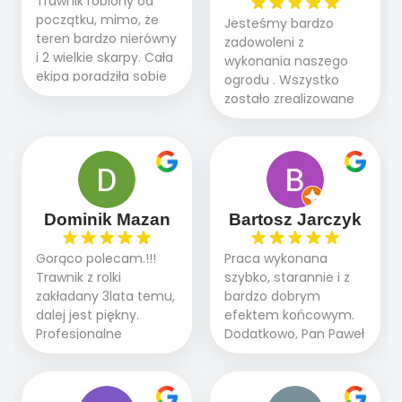
Trawnik robiony od
początku, mimo, że
Jesteśmy bardzo
teren bardzo nierówny
zadowoleni z
i 2 wielkie skarpy. Cała
wykonania naszego
ekipa poradziła sobie
ogrodu . Wszystko
WSPANIALE od
zostało zrealizowane
początku do końca,
fachowo, rzetelnie i
profesionalny sprzęt,
zgodnie z naszymi
panowie wiedzą co
oczekiwaniami. Prace
robią. Wszystko poszło
przebiegały sprawnie
sprawnie i szybko.
dzięki temu,że firma
Doradztwo w
działa kompleksowo :
Dominik Mazan
Bartosz Jarczyk
pielęgnacji trawnika
ogrodnictwo,nawodnienie,
teraz i na późniejszym
brukarstwo.Efekt
Gorąco polecam.!!!
Praca wykonana
etapie jest dużym
końcowy przerósł
Trawnik z rolki
szybko, starannie i z
plusem. Teraz razem
nasze oczekiwania.
zakładany 3lata temu,
bardzo dobrym
z dzieckiem i małym
Polecamy tę firmę
dalej jest piękny.
efektem końcowym.
pieskiem cieszymy się
wszystkim , którzy
Profesjonalne
Dodatkowo, Pan Paweł
pięknym trawnikiem :)
marzą o pięknym
podejście do pracy,
chętnie udziela porad
A trawa robi efekt
ogrodzie.
terminowo wykonane
i odpowiedzie na
WOW. Polecam firmę
2 zlecenia na rolkę.
pytania.
w 100%