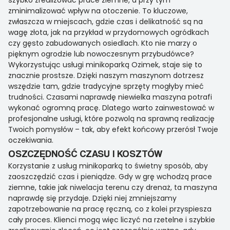
szybko zrealizować prace ziemne, a przy tym
zminimalizować wpływ na otoczenie. To kluczowe,
zwłaszcza w miejscach, gdzie czas i delikatność są na
wagę złota, jak na przykład w przydomowych ogródkach
czy gęsto zabudowanych osiedlach. Kto nie marzy o
pięknym ogrodzie lub nowoczesnym przybudówce?
Wykorzystując usługi minikoparką Ozimek, staje się to
znacznie prostsze. Dzięki naszym maszynom dotrzesz
wszędzie tam, gdzie tradycyjne sprzęty mogłyby mieć
trudności. Czasami naprawdę niewielka maszyna potrafi
wykonać ogromną pracę. Dlatego warto zainwestować w
profesjonalne usługi, które pozwolą na sprawną realizację
Twoich pomysłów – tak, aby efekt końcowy przerósł Twoje
oczekiwania.
OSZCZĘDNOŚĆ CZASU I KOSZTÓW
Korzystanie z usług minikoparką to świetny sposób, aby
zaoszczędzić czas i pieniądze. Gdy w grę wchodzą prace
ziemne, takie jak niwelacja terenu czy drenaż, ta maszyna
naprawdę się przydaje. Dzięki niej zmniejszamy
zapotrzebowanie na pracę ręczną, co z kolei przyspiesza
cały proces. Klienci mogą więc liczyć na rzetelne i szybkie