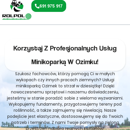
691 975 917
Korzystaj Z Profesjonalnych Usług
Minikoparką W Ozimku!
Szukasz fachowców, którzy pomogą Ci w małych
wykopach czy innych pracach ziemnych? Usługi
minikoparką Ozimek to strzał w dziesiątkę! Dzięki
nowoczesnemu sprzętowi i naszemu doświadczeniu,
jesteśmy w stanie poradzić sobie z wieloma wyzwaniami.
Wykopujemy fundamenty, przygotowujemy tereny pod
roślinność, a także zajmujemy się niwelacją. Nasze
podejście jest elastyczne, dostosowujemy się do Twoich
potrzeb i terminów. Z nami Twoje pomysły na zieloną
przestrzeń nabiorą realnych kształtów!