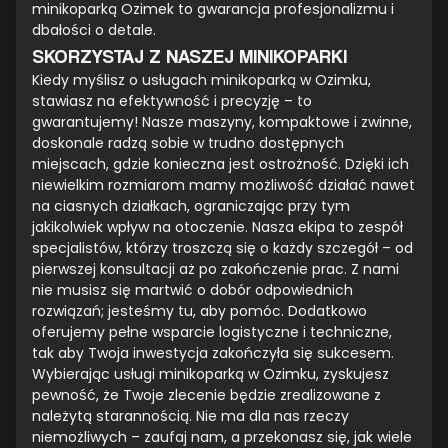
minikoparką Ozimek to gwarancja profesjonalizmu i
dbałości o detale.
SKORZYSTAJ Z NASZEJ MINIKOPARKI
Kiedy myślisz o usługach minikoparką w Ozimku,
stawiasz na efektywność i precyzję – to
gwarantujemy! Nasze maszyny, kompaktowe i zwinne,
doskonale radzą sobie w trudno dostępnych
miejscach, gdzie konieczna jest ostrożność. Dzięki ich
niewielkim rozmiarom mamy możliwość działać nawet
na ciasnych działkach, ograniczając przy tym
jakikolwiek wpływ na otoczenie. Nasza ekipa to zespół
specjalistów, którzy troszczą się o każdy szczegół – od
pierwszej konsultacji aż po zakończenie prac. Z nami
nie musisz się martwić o dobór odpowiednich
rozwiązań; jesteśmy tu, aby pomóc. Dodatkowo
oferujemy pełne wsparcie logistyczne i techniczne,
tak aby Twoja inwestycja zakończyła się sukcesem.
Wybierając usługi minikoparką w Ozimku, zyskujesz
pewność, że Twoje zlecenie będzie zrealizowane z
należytą starannością. Nie ma dla nas rzeczy
niemożliwych – zaufaj nam, a przekonasz się, jak wiele