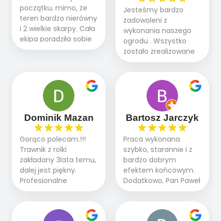
początku, mimo, że
Jesteśmy bardzo
teren bardzo nierówny
zadowoleni z
i 2 wielkie skarpy. Cała
wykonania naszego
ekipa poradziła sobie
ogrodu . Wszystko
WSPANIALE od
zostało zrealizowane
początku do końca,
fachowo, rzetelnie i
profesionalny sprzęt,
zgodnie z naszymi
panowie wiedzą co
oczekiwaniami. Prace
robią. Wszystko poszło
przebiegały sprawnie
sprawnie i szybko.
dzięki temu,że firma
Doradztwo w
działa kompleksowo :
Dominik Mazan
Bartosz Jarczyk
pielęgnacji trawnika
ogrodnictwo,nawodnienie,
teraz i na późniejszym
brukarstwo.Efekt
Gorąco polecam.!!!
Praca wykonana
etapie jest dużym
końcowy przerósł
Trawnik z rolki
szybko, starannie i z
plusem. Teraz razem
nasze oczekiwania.
zakładany 3lata temu,
bardzo dobrym
z dzieckiem i małym
Polecamy tę firmę
dalej jest piękny.
efektem końcowym.
pieskiem cieszymy się
wszystkim , którzy
Profesjonalne
Dodatkowo, Pan Paweł
pięknym trawnikiem :)
marzą o pięknym
podejście do pracy,
chętnie udziela porad
A trawa robi efekt
ogrodzie.
terminowo wykonane
i odpowiedzie na
WOW. Polecam firmę
2 zlecenia na rolkę.
pytania.
w 100%