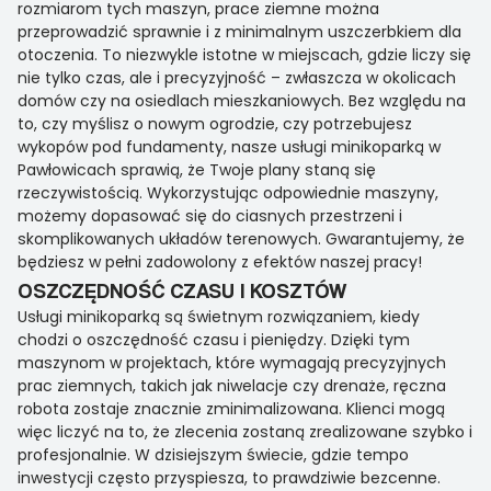
rozmiarom tych maszyn, prace ziemne można
przeprowadzić sprawnie i z minimalnym uszczerbkiem dla
otoczenia. To niezwykle istotne w miejscach, gdzie liczy się
nie tylko czas, ale i precyzyjność – zwłaszcza w okolicach
domów czy na osiedlach mieszkaniowych. Bez względu na
to, czy myślisz o nowym ogrodzie, czy potrzebujesz
wykopów pod fundamenty, nasze usługi minikoparką w
Pawłowicach sprawią, że Twoje plany staną się
rzeczywistością. Wykorzystując odpowiednie maszyny,
możemy dopasować się do ciasnych przestrzeni i
skomplikowanych układów terenowych. Gwarantujemy, że
będziesz w pełni zadowolony z efektów naszej pracy!
OSZCZĘDNOŚĆ CZASU I KOSZTÓW
Usługi minikoparką są świetnym rozwiązaniem, kiedy
chodzi o oszczędność czasu i pieniędzy. Dzięki tym
maszynom w projektach, które wymagają precyzyjnych
prac ziemnych, takich jak niwelacje czy drenaże, ręczna
robota zostaje znacznie zminimalizowana. Klienci mogą
więc liczyć na to, że zlecenia zostaną zrealizowane szybko i
profesjonalnie. W dzisiejszym świecie, gdzie tempo
inwestycji często przyspiesza, to prawdziwie bezcenne.