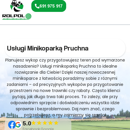
691 975 917
Usługi Minikoparką Pruchna
Planujesz wykop czy przygotowujesz teren pod wymarzone
nasadzenia? Usługi minikoparką Pruchna to idealne
rozwiązanie dla Ciebie! Dzięki naszej nowoczesnej
minikoparce z łatwością poradzimy sobie z różnymi
zadaniami – od precyzyjnych wykopów po przygotowanie
przestrzeni na nowe trawniki czy rabaty. Często klienci
pytają, jak długo trwa taki proces. To zależy, ale przy
odpowiednim sprzęcie i doświadczeniu wszystko idzie
sprawnie i bezproblemowo. Daj nam znać, czego
potrzebujesz, a my zajmiemy się resztą!
5.0
Facebook,Google