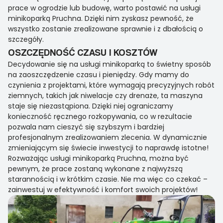
prace w ogrodzie lub budowę, warto postawić na usługi
minikoparką Pruchna. Dzięki nim zyskasz pewność, że
wszystko zostanie zrealizowane sprawnie i z dbałością o
szczegóły.
OSZCZĘDNOŚĆ CZASU I KOSZTÓW
Decydowanie się na usługi minikoparką to świetny sposób
na zaoszczędzenie czasu i pieniędzy. Gdy mamy do
czynienia z projektami, które wymagają precyzyjnych robót
ziemnych, takich jak niwelacje czy drenaże, ta maszyna
staje się niezastąpiona. Dzięki niej ograniczamy
konieczność ręcznego rozkopywania, co w rezultacie
pozwala nam cieszyć się szybszym i bardziej
profesjonalnym zrealizowaniem zlecenia. W dynamicznie
zmieniającym się świecie inwestycji to naprawdę istotne!
Rozważając usługi minikoparką Pruchna, można być
pewnym, że prace zostaną wykonane z najwyższą
starannością i w krótkim czasie. Nie ma więc co czekać –
zainwestuj w efektywność i komfort swoich projektów!