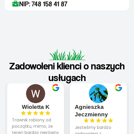
NIP: 748 158 41 87
Zadowoleni klienci o naszych
usługach
Wioletta K
Agnieszka
Jeczmienny
Trawnik robiony od
początku, mimo, że
Jesteśmy bardzo
teren bardzo nierówny
zadowoleni z