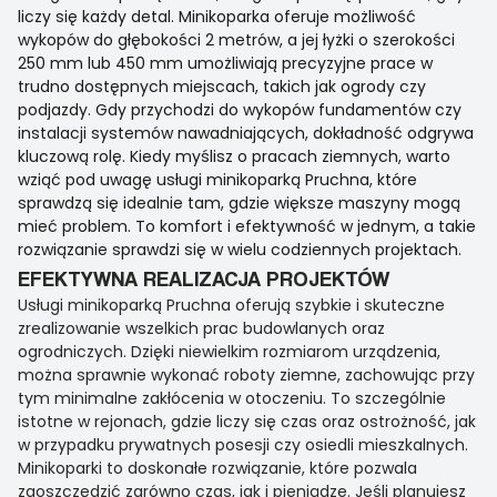
liczy się każdy detal. Minikoparka oferuje możliwość
wykopów do głębokości 2 metrów, a jej łyżki o szerokości
250 mm lub 450 mm umożliwiają precyzyjne prace w
trudno dostępnych miejscach, takich jak ogrody czy
podjazdy. Gdy przychodzi do wykopów fundamentów czy
instalacji systemów nawadniających, dokładność odgrywa
kluczową rolę. Kiedy myślisz o pracach ziemnych, warto
wziąć pod uwagę usługi minikoparką Pruchna, które
sprawdzą się idealnie tam, gdzie większe maszyny mogą
mieć problem. To komfort i efektywność w jednym, a takie
rozwiązanie sprawdzi się w wielu codziennych projektach.
EFEKTYWNA REALIZACJA PROJEKTÓW
Usługi minikoparką Pruchna oferują szybkie i skuteczne
zrealizowanie wszelkich prac budowlanych oraz
ogrodniczych. Dzięki niewielkim rozmiarom urządzenia,
można sprawnie wykonać roboty ziemne, zachowując przy
tym minimalne zakłócenia w otoczeniu. To szczególnie
istotne w rejonach, gdzie liczy się czas oraz ostrożność, jak
w przypadku prywatnych posesji czy osiedli mieszkalnych.
Minikoparki to doskonałe rozwiązanie, które pozwala
zaoszczędzić zarówno czas, jak i pieniądze. Jeśli planujesz