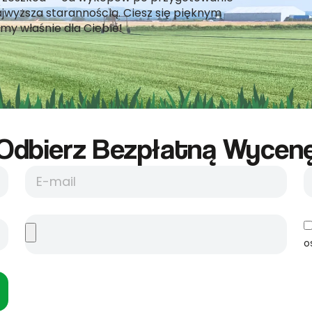
jwyższa starannością. Ciesz się pięknym
my właśnie dla Ciebie!
Odbierz Bezpłatną Wycene
o