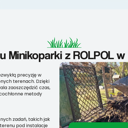
u Minikoparki z ROLPOL w
ezwykłą precyzję w
pnych terenach. Dzięki
a zaoszczędzić czas,
acochłonne metody
żnych zadań, takich jak
erenu pod instalacje