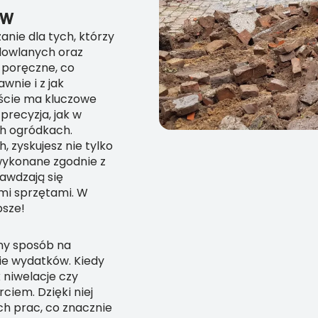
ÓW
anie dla tych, którzy
udowlanych oraz
 poręczne, co
nie i z jak
jście ma kluczowe
precyzja, jak w
h ogródkach.
 zyskujesz nie tylko
wykonane zgodnie z
awdzają się
mi sprzętami. W
psze!
tny sposób na
ie wydatków. Kiedy
 niwelacje czy
ciem. Dzięki niej
h prac, co znacznie