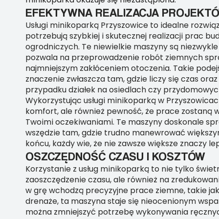
EFEKTYWNA REALIZACJA PROJEKT
Usługi minikoparką Przyszowice to idealne rozwiąz
potrzebują szybkiej i skutecznej realizacji prac b
ogrodniczych. Te niewielkie maszyny są niezwykle
pozwala na przeprowadzenie robót ziemnych spraw
najmniejszym zakłóceniem otoczenia. Takie pode
znaczenie zwłaszcza tam, gdzie liczy się czas oraz 
przypadku działek na osiedlach czy przydomowyc
Wykorzystując usługi minikoparką w Przyszowicach,
komfort, ale również pewność, że prace zostaną 
Twoimi oczekiwaniami. Te maszyny doskonale spr
wszędzie tam, gdzie trudno manewrować większy
końcu, każdy wie, że nie zawsze większe znaczy le
OSZCZĘDNOŚĆ CZASU I KOSZTÓW
Korzystanie z usług minikoparką to nie tylko świe
zaoszczędzenie czasu, ale również na zredukowan
w grę wchodzą precyzyjne prace ziemne, takie jak
drenaże, ta maszyna staje się nieocenionym wspar
można zmniejszyć potrzebę wykonywania ręcznyc