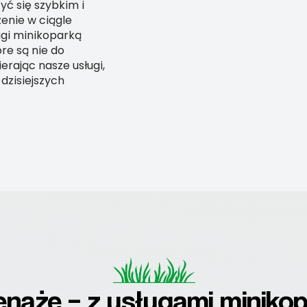
yć się szybkim i
nie w ciągle
ugi minikoparką
re są nie do
erając nasze usługi,
dzisiejszych
renaże – z usługami minik