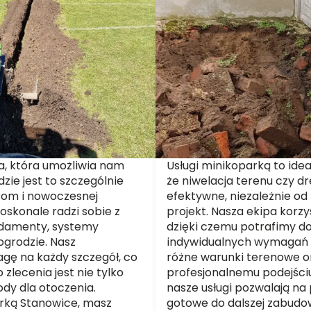
ja, która umożliwia nam
Usługi minikoparką to idea
ie jest to szczególnie
że niwelacja terenu czy dre
arom i nowoczesnej
efektywne, niezależnie od 
oskonale radzi sobie z
projekt. Nasza ekipa kor
damenty, systemy
dzięki czemu potrafimy d
ogrodzie. Nasz
indywidualnych wymagań 
gę na każdy szczegół, co
różne warunki terenowe o
 zlecenia jest nie tylko
profesjonalnemu podejściu
ody dla otoczenia.
nasze usługi pozwalają na
arką Stanowice, masz
gotowe do dalszej zabudow