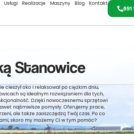
Usługi
Realizacje
Maszyny
Blog
Kontakt
691 
rką Stanowice
e cieszył oko i relaksował po ciężkim dniu,
nowicach są idealnym rozwiązaniem dla tych,
funkcjonalność. Dzięki nowoczesnemu sprzętowi
awet najśmielsze pomysły. Oferujemy prace,
zeni, ale także zaoszczędzą Twój czas. Po co
zkami, skoro my możemy Ci w tym pomóc?