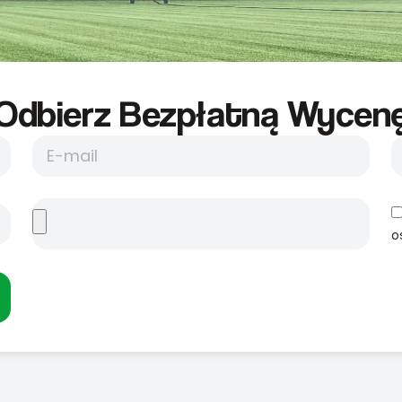
Odbierz Bezpłatną Wycene
o