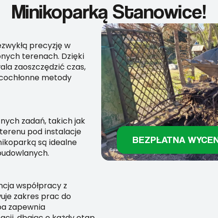
Minikoparką Stanowice!
ezwykłą precyzję w
pnych terenach. Dzięki
a zaoszczędzić czas,
acochłonne metody
żnych zadań, takich jak
erenu pod instalacje
BEZPŁATNA WYCE
nikoparką są idealne
 budowlanych.
cja współpracy z
je zakres prac do
ipa zapewnia
acji, dbając o każdy etap