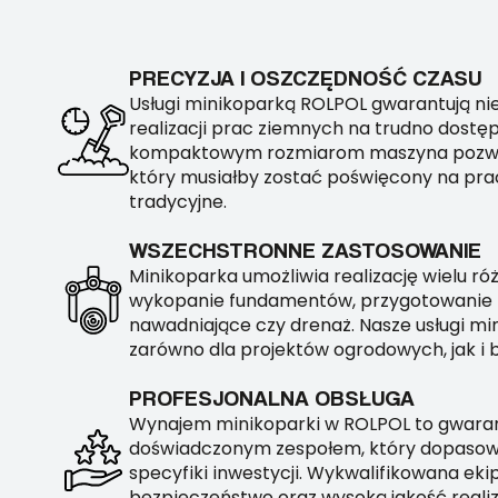
PRECYZJA I OSZCZĘDNOŚĆ CZASU
Usługi minikoparką ROLPOL gwarantują ni
realizacji prac ziemnych na trudno dostę
kompaktowym rozmiarom maszyna pozwal
który musiałby zostać poświęcony na pr
tradycyjne.
WSZECHSTRONNE ZASTOSOWANIE
Minikoparka umożliwia realizację wielu ró
wykopanie fundamentów, przygotowanie t
nawadniające czy drenaż. Nasze usługi mi
zarówno dla projektów ogrodowych, jak i
PROFESJONALNA OBSŁUGA
Wynajem minikoparki w ROLPOL to gwaran
doświadczonym zespołem, który dopasowu
specyfiki inwestycji. Wykwalifikowana ek
bezpieczeństwo oraz wysoką jakość realiz