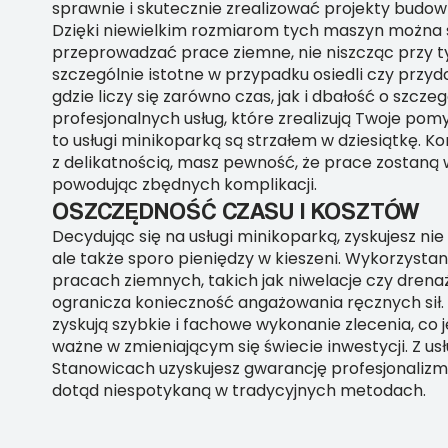
sprawnie i skutecznie zrealizować projekty budow
Dzięki niewielkim rozmiarom tych maszyn można
przeprowadzać prace ziemne, nie niszcząc przy t
szczególnie istotne w przypadku osiedli czy prz
gdzie liczy się zarówno czas, jak i dbałość o szczeg
profesjonalnych usług, które zrealizują Twoje pom
to usługi minikoparką są strzałem w dziesiątkę. 
z delikatnością, masz pewność, że prace zostaną 
powodując zbędnych komplikacji.
OSZCZĘDNOŚĆ CZASU I KOSZTÓW
Decydując się na usługi minikoparką, zyskujesz nie
ale także sporo pieniędzy w kieszeni. Wykorzystan
pracach ziemnych, takich jak niwelacje czy drena
ogranicza konieczność angażowania ręcznych sił. 
zyskują szybkie i fachowe wykonanie zlecenia, co j
ważne w zmieniającym się świecie inwestycji. Z u
Stanowicach uzyskujesz gwarancję profesjonalizm
dotąd niespotykaną w tradycyjnych metodach.