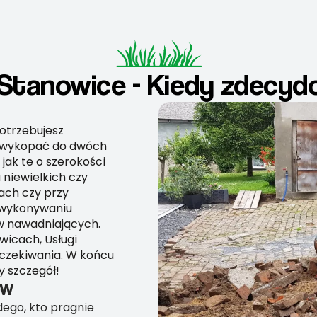
 Stanowice - Kiedy zdecy
potrzebujesz
i wykopać do dwóch
jak te o szerokości
 niewielkich czy
ach czy przy
y wykonywaniu
w nawadniających.
wicach, Usługi
czekiwania. W końcu
 szczegół!
ÓW
dego, kto pragnie