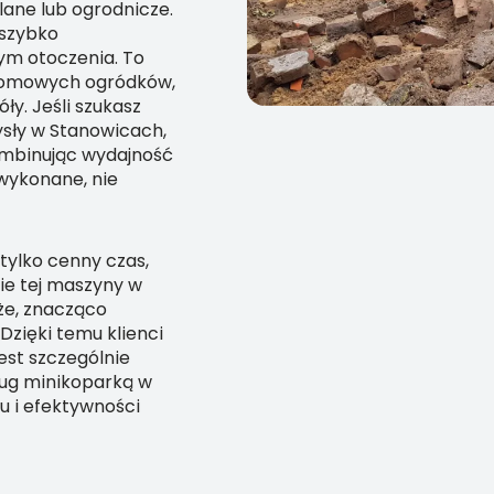
lane lub ogrodnicze.
 szybko
ym otoczenia. To
ydomowych ogródków,
óły. Jeśli szukasz
ysły w Stanowicach,
Kombinując wydajność
wykonane, nie
 tylko cenny czas,
ie tej maszyny w
że, znacząco
Dzięki temu klienci
est szczególnie
sług minikoparką w
u i efektywności