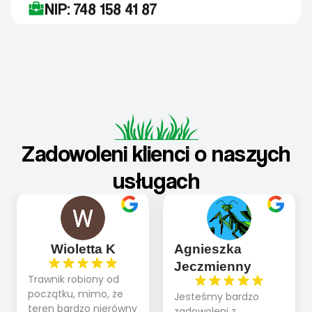
NIP: 748 158 41 87
Zadowoleni klienci o naszych
usługach
Wioletta K
Agnieszka
Jeczmienny
Trawnik robiony od
początku, mimo, że
Jesteśmy bardzo
teren bardzo nierówny
zadowoleni z