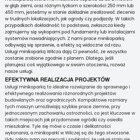
w głąb ziemi, oraz różnym łyżkom o szerokości 250 mm lub
450 mm, jesteśmy w stanie dokładnie zrealizować zlecenia
w trudnych lokalizacjach, jak ogrody czy podjazdy. W takich
przypadkach dokładność to podstawa, zwłaszcza kiedy
zajmujemy się wykopami pod fundamenty lub instalacjami
systemów nawadniających. Z nami prace minikoparką
odbywają się sprawnie, a efekty są widoczne od razu.
Usługi minikoparką Wilcza dają Ci pewność, że wszystko
zostanie zrobione zgodnie z planem. Dlatego, jeśli
planujesz coś wyjątkowego w swoim otoczeniu, rozważ
nasze usługi.
EFEKTYWNA REALIZACJA PROJEKTÓW
Usługi minikoparką to idealne rozwiązanie do sprawnego i
efektywnego realizowania różnorodnych projektów
budowlanych oraz ogrodniczych. Kompaktowe rozmiary
tych maszyn umożliwiają szybkie prace ziemne, przy
jednoczesnym zachowaniu ostrożności, co jest kluczowe w
takich miejscach jak przydomowe ogródki czy osiedla
mieszkalne. Tyle się mówi o czasie i delikatności
wykonania, a minikoparki w Wilczej są do tego stworzone.
Gdy zależy nam na precyzji i szybkości, te usługi stają się