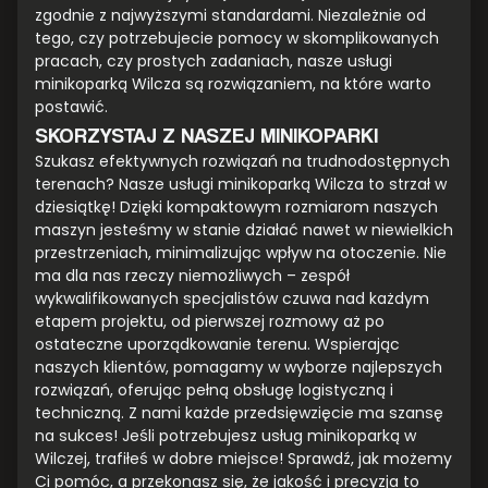
zgodnie z najwyższymi standardami. Niezależnie od
tego, czy potrzebujecie pomocy w skomplikowanych
pracach, czy prostych zadaniach, nasze usługi
minikoparką Wilcza są rozwiązaniem, na które warto
postawić.
SKORZYSTAJ Z NASZEJ MINIKOPARKI
Szukasz efektywnych rozwiązań na trudnodostępnych
terenach? Nasze usługi minikoparką Wilcza to strzał w
dziesiątkę! Dzięki kompaktowym rozmiarom naszych
maszyn jesteśmy w stanie działać nawet w niewielkich
przestrzeniach, minimalizując wpływ na otoczenie. Nie
ma dla nas rzeczy niemożliwych – zespół
wykwalifikowanych specjalistów czuwa nad każdym
etapem projektu, od pierwszej rozmowy aż po
ostateczne uporządkowanie terenu. Wspierając
naszych klientów, pomagamy w wyborze najlepszych
rozwiązań, oferując pełną obsługę logistyczną i
techniczną. Z nami każde przedsięwzięcie ma szansę
na sukces! Jeśli potrzebujesz usług minikoparką w
Wilczej, trafiłeś w dobre miejsce! Sprawdź, jak możemy
Ci pomóc, a przekonasz się, że jakość i precyzja to