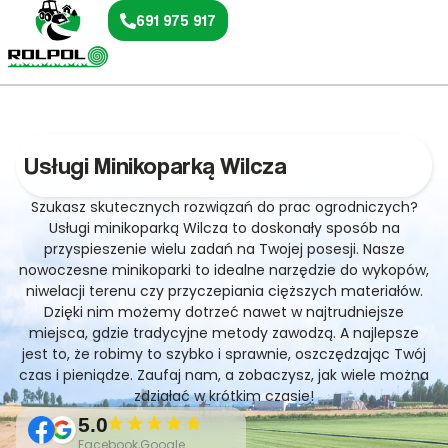
691 975 917
Usługi Minikoparką Wilcza
Szukasz skutecznych rozwiązań do prac ogrodniczych?
Usługi minikoparką Wilcza to doskonały sposób na
przyspieszenie wielu zadań na Twojej posesji. Nasze
nowoczesne minikoparki to idealne narzędzie do wykopów,
niwelacji terenu czy przyczepiania cięższych materiałów.
Dzięki nim możemy dotrzeć nawet w najtrudniejsze
miejsca, gdzie tradycyjne metody zawodzą. A najlepsze
jest to, że robimy to szybko i sprawnie, oszczędzając Twój
czas i pieniądze. Zaufaj nam, a zobaczysz, jak wiele można
zdziałać w krótkim czasie!
5.0
Facebook,Google